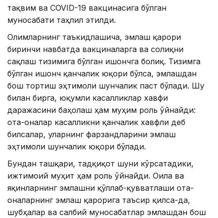
тақвим ва COVID-19 вакцинасига бўлган
муносабати таҳлил этилди.
Олимларнинг таъкидлашича, эмлаш қарори
биринчи навбатда вакциналарга ва соғлиқни
сақлаш тизимига бўлган ишончга боғлиқ. Тизимга
бўлган ишонч қанчалик юқори бўлса, эмлашдан
бош тортиш эҳтимоли шунчалик паст бўлади. Шу
билан бирга, юқумли касалликлар хавфи
даражасини баҳолаш ҳам муҳим роль ўйнайди:
ота-оналар касалликни қанчалик хавфли деб
билсалар, уларнинг фарзандларини эмлаш
эҳтимоли шунчалик юқори бўлади.
Бундан ташқари, тадқиқот шуни кўрсатадики,
ижтимоий муҳит ҳам роль ўйнайди. Оила ва
яқинларнинг эмлашни қўллаб-қувватлаши ота-
оналарнинг эмлаш қарорига таъсир қилса-да,
шубҳалар ва салбий муносабатлар эмлашдан бош