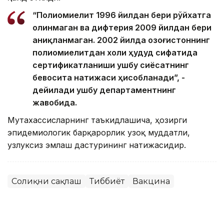
“Полиомиелит 1996 йилдан бери рўйхатга
олинмаган ва дифтерия 2009 йилдан бери
аниқланмаган. 2002 йилда Қозоғистоннинг
полиомиелитдан холи ҳудуд сифатида
сертификатланиши ушбу сиёсатнинг
бевосита натижаси ҳисобланади”, -
дейилади ушбу департаментнинг
жавобида.
Мутахассисларнинг таъкидлашича, ҳозирги
эпидемиологик барқарорлик узоқ муддатли,
узлуксиз эмлаш дастурининг натижасидир.
Соғлиқни сақлаш
Тиббиёт
Вакцина
Ляззат Сейданова
Муаллиф