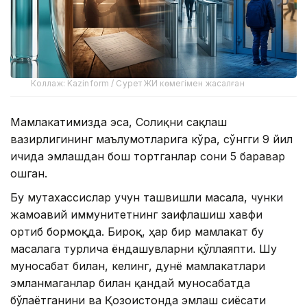
Коллаж: Kazinform / Сурет ЖИ көмегімен жасалған
Мамлакатимизда эса, Соғлиқни сақлаш
вазирлигининг маълумотларига кўра, сўнгги 9 йил
ичида эмлашдан бош тортганлар сони 5 баравар
ошган.
Бу мутахассислар учун ташвишли масала, чунки
жамоавий иммунитетнинг заифлашиш хавфи
ортиб бормоқда. Бироқ, ҳар бир мамлакат бу
масалага турлича ёндашувларни қўллаяпти. Шу
муносабат билан, келинг, дунё мамлакатлари
эмланмаганлар билан қандай муносабатда
бўлаётганини ва Қозоғистонда эмлаш сиёсати