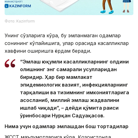
Фото: Kazinform
Унинг сўзларига кўра, бу эмланмаган одамлар
сонининг кўпайишига, улар орасида касалликлар
хавфини оширишга ёрдам беради.
“Эмлаш юқумли касалликларнинг олдини
олишнинг энг самарали усулларидан
биридир. Ҳар бир мамлакат
эпидемиологик вазият, инфекцияларнинг
тарқалиши ва тизимнинг имкониятларига
асосланиб, миллий эмлаш жадвалини
ишлаб чиқади”, – дейди қўмита раиси
ўринбосари Нурқан Садуақасов.
Нима учун одамлар эмлашдан бош тортадилар
ЖССТ маълумотларига кўра, Қозоғистонда