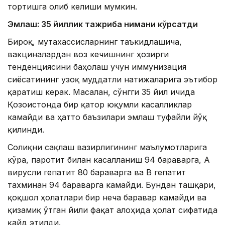
тортишга олиб келиши мумкин.
Эмлаш: 35 йиллик тажриба нимани кўрсатди
Бироқ, мутахассисларнинг таъкидлашича,
вакциналардан воз кечишнинг ҳозирги
тенденциясини баҳолаш учун иммунизация
сиёсатининг узоқ муддатли натижаларига эътибор
қаратиш керак. Масалан, сўнгги 35 йил ичида
Қозоғистонда бир қатор юқумли касалликлар
камайди ва ҳатто баъзилари эмлаш туфайли йўқ
қилинди.
Соғлиқни сақлаш вазирлигининг маълумотларига
кўра, паротит билан касалланиш 94 бараварга, А
вирусли гепатит 80 бараварга ва B гепатит
тахминан 94 бараварга камайди. Бундан ташқари,
қоқшол ҳолатлари бир неча баравар камайди ва
қизамиқ ўтган йили фақат алоҳида ҳолат сифатида
қайд этилди.