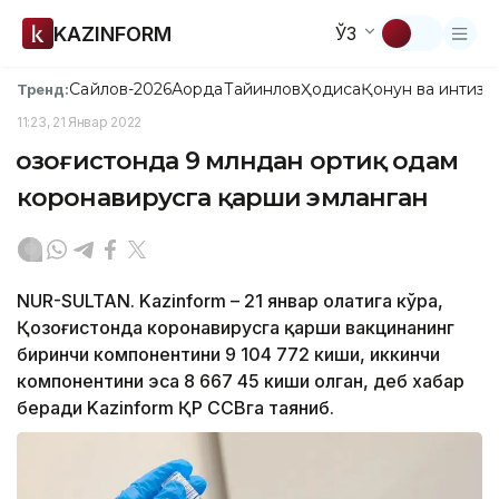
KAZINFORM
ЎЗ
Сайлов-2026
Ақорда
Тайинлов
Ҳодиса
Қонун ва интизо
Тренд:
11:23, 21 Январ 2022
Қозоғистонда 9 млндан ортиқ одам
коронавирусга қарши эмланган
NUR-SULTAN. Kazinform – 21 январ ҳолатига кўра,
Қозоғистонда коронавирусга қарши вакцинанинг
биринчи компонентини 9 104 772 киши, иккинчи
компонентини эса 8 667 45 киши олган, деб хабар
беради Kazinform ҚР ССВга таяниб.