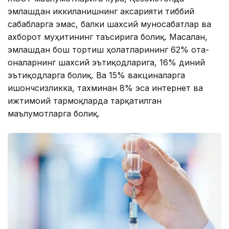
эмлашдан иккиланишнинг аксарияти тиббий
сабабларга эмас, балки шахсий муносабатлар ва
ахборот муҳитининг таъсирига боғлиқ. Масалан,
эмлашдан бош тортиш ҳолатларининг 62% ота-
оналарнинг шахсий эътиқодларига, 16% диний
эътиқодларга боғлиқ. Ва 15% вакциналарга
ишончсизликка, тахминан 8% эса интернет ва
ижтимоий тармоқларда тарқатилган
маълумотларга боғлиқ.