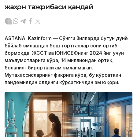
жаҳон тажрибаси қандай
ASTANA. Kazinform — Сўнгги йилларда бутун дунё
бўйлаб эмлашдан бош тортганлар сони ортиб
бормоқда. ЖССТ ва ЮНИCЕФнинг 2024 йил учун
маълумотларига кўра, 14 миллиондан ортиқ
боланинг бирортаси ҳам эмланмаган.
Мутахассисларнинг фикрига кўра, бу кўрсаткич
пандемиядан олдинги кўрсаткичдан ҳам юқори.