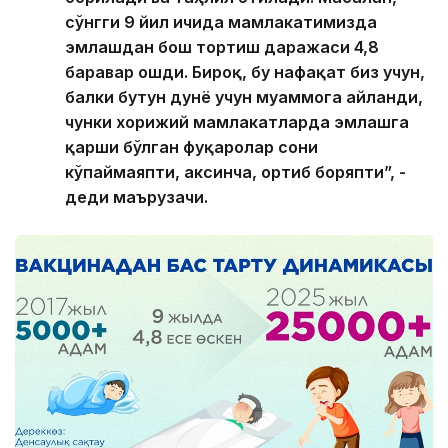
сўнгги 9 йил ичида мамлакатимизда
эмлашдан бош тортиш даражаси 4,8
баравар ошди. Бироқ, бу нафақат биз учун,
балки бутун дунё учун муаммога айланди,
чунки хорижий мамлакатларда эмлашга
қарши бўлган фуқаролар сони
кўпаймаяпти, аксинча, ортиб боряпти”, -
деди маърузачи.