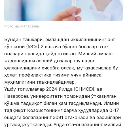
Фото: акимат Астаны
Бундан ташқари, эмлашдан иккиланишнинг энг
кўп сони (58%) 2 ёшгача бўлган болалар ота-
оналари орасида қайд этилган. Миллий эмлаш
жадвалидаги асосий дозалар шу ёшда
қўлланилишини ҳисобга олсак, мутахассислар бу
ҳолат профилактика тизими учун айниқса
муҳимлигини таъкидлайдилар.
Ушбу топилмалар 2024 йилда ЮНИCЕФ ва
Назарбоев университети томонидан ўтказилган
қўшма тадқиқот билан ҳам тасдиқланади. Илмий
тадқиқот Қозоғистоннинг барча ҳудудларида 0-17
ёшдаги болаларнинг 3081 ота-онаси ва васийлари
ўртасида ўтказилди. Унда ота-оналарнинг миллий