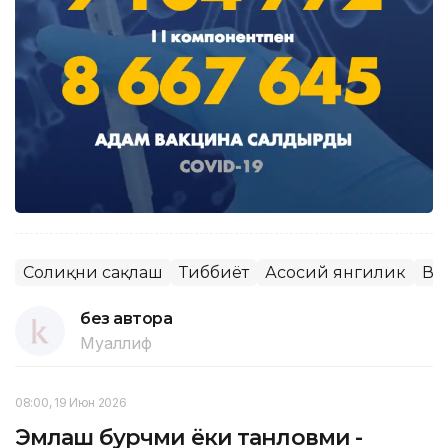
Соғлиқни сақлаш
Тиббиёт
Асосий янгилик
Ва
без автора
Муаллиф
08:00, 19 Июн 2026
Эмлаш бурчми ёки танловми -