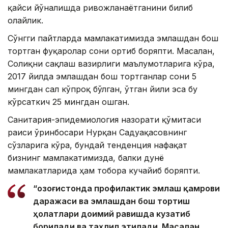
қайси йўналишда ривожланаётганини билиб
олайлик.
Сўнгги пайтларда мамлакатимизда эмлашдан бош
тортган фуқаролар сони ортиб боряпти. Масалан,
Соғлиқни сақлаш вазирлиги маълумотларига кўра,
2017 йилда эмлашдан бош тортганлар сони 5
мингдан сал кўпроқ бўлган, ўтган йили эса бу
кўрсаткич 25 мингдан ошган.
Санитария-эпидемиология назорати қўмитаси
раиси ўринбосари Нурқан Садуақасовнинг
сўзларига кўра, бундай тенденция нафақат
бизнинг мамлакатимизда, балки дунё
мамлакатларида ҳам тобора кучайиб боряпти.
“Қозоғистонда профилактик эмлаш қамрови
даражаси ва эмлашдан бош тортиш
ҳолатлари доимий равишда кузатиб
борилади ва таҳлил этилади. Масалан,