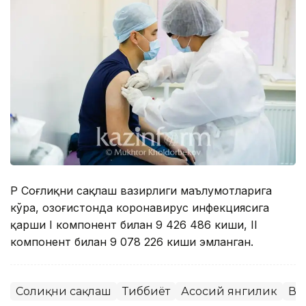
ҚР Соғлиқни сақлаш вазирлиги маълумотларига
кўра, Қозоғистонда коронавирус инфекциясига
қарши I компонент билан 9 426 486 киши, II
компонент билан 9 078 226 киши эмланган.
Соғлиқни сақлаш
Тиббиёт
Асосий янгилик
Ва