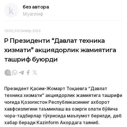
без автора
Муаллиф
13:00, 03 Октябр 2023
ҚР Президенти “Давлат техника
хизмати” акциядорлик жамиятига
ташриф буюрди
Президент Қасим-Жомарт Тоқаевга “Давлат
техника хизмати” акциядорлик жамиятига ташрифи
чоғида Қозоғистон Республикасининг ахборот
хавфсизлигини таъминлаш ва ҳозирги ҳолати бўйича
чора-тадбирлар тўғрисида маълумот берилди, деб
хабар беради Каzinform Акордага таяниб.