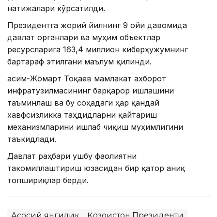
натижалари кўрсатилди.
Президентга жорий йилнинг 9 ойи давомида
давлат органлари ва муҳим объектлар
ресурсларига 163,4 миллион киберҳужумнинг
бартараф этилгани маълум қилинди.
Қасим-Жомарт Тоқаев мамлакат ахборот
инфратузилмасининг барқарор ишлашини
таъминлаш ва бу соҳадаги ҳар қандай
хавфсизликка таҳдидларни қайтариш
механизмларини ишлаб чиқиш муҳимлигини
таъкидлади.
Давлат раҳбари ушбу фаолиятни
такомиллаштириш юзасидан бир қатор аниқ
топшириқлар берди.
Асосий янгилик
Қозоғистон Президенти