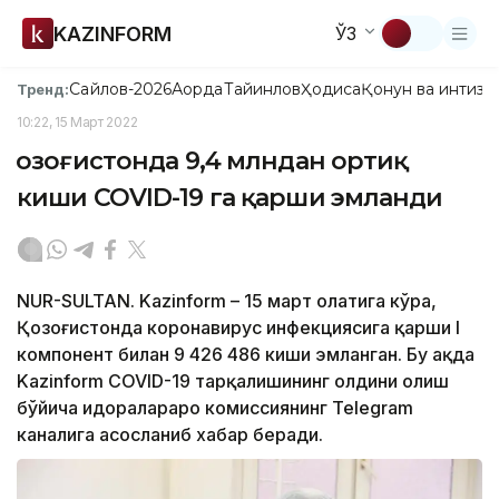
KAZINFORM
ЎЗ
Сайлов-2026
Ақорда
Тайинлов
Ҳодиса
Қонун ва интизо
Тренд:
10:22, 15 Март 2022
Қозоғистонда 9,4 млндан ортиқ
киши COVID-19 га қарши эмланди
NUR-SULTAN. Kazinform – 15 март ҳолатига кўра,
Қозоғистонда коронавирус инфекциясига қарши I
компонент билан 9 426 486 киши эмланган. Бу ҳақда
Kazinform COVID-19 тарқалишининг олдини олиш
бўйича идоралараро комиссиянинг Telegram
каналига асосланиб хабар беради.