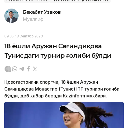
Бекабат Узаков
Муаллиф
09:05, 18 Сентябр 2023
18 ёшли Аружан Сағиндиқова
Тунисдаги турнир ғолиби бўлди
Қозоғистонлик спортчи, 18 ёшли Аружан
Сағиндиқова Монастир (Тунис) ITF турнири ғолиби
бўлди, деб хабар беради Каzinform мухбири.