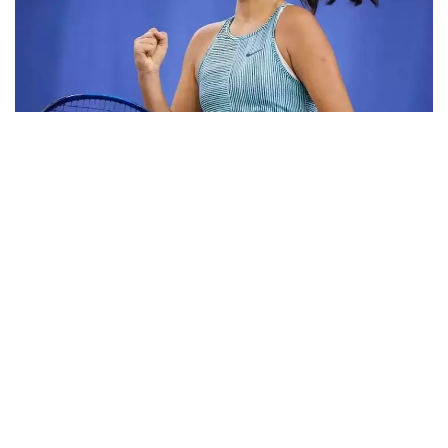
Фото: ktf.kz
Дунёнинг 829-ракеткаси, ушбу мусобақанинг 3-
ракеткаси А. Саөиндиыова финалда жаҳон
рейтингида 1253-ўринни эгаллаб турган
ҳиндистонлик Вайшнави Адкарга қарши
чемпионлик учун кураш олиб борди.
Биринчи партия кескин курашлар остида ўтди,
Аружан тай-брейкда муваффақиятли ўйнади - 7:6
(8:6).