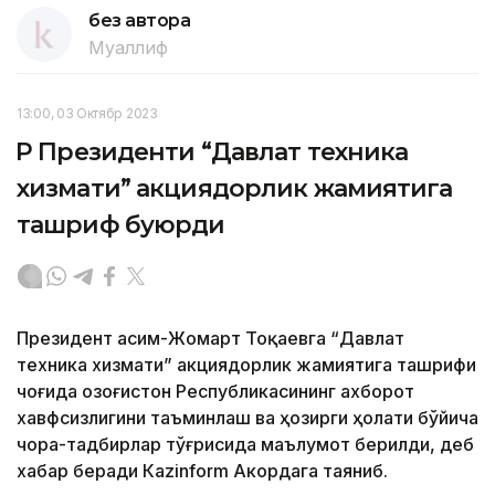
без автора
Муаллиф
13:00, 03 Октябр 2023
ҚР Президенти “Давлат техника
хизмати” акциядорлик жамиятига
ташриф буюрди
Президент Қасим-Жомарт Тоқаевга “Давлат
техника хизмати” акциядорлик жамиятига ташрифи
чоғида Қозоғистон Республикасининг ахборот
хавфсизлигини таъминлаш ва ҳозирги ҳолати бўйича
чора-тадбирлар тўғрисида маълумот берилди, деб
хабар беради Каzinform Акордага таяниб.