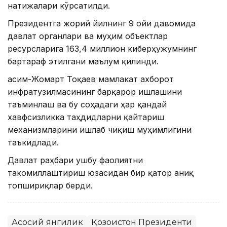
натижалари кўрсатилди.
Президентга жорий йилнинг 9 ойи давомида
давлат органлари ва муҳим объектлар
ресурсларига 163,4 миллион киберҳужумнинг
бартараф этилгани маълум қилинди.
Қасим-Жомарт Тоқаев мамлакат ахборот
инфратузилмасининг барқарор ишлашини
таъминлаш ва бу соҳадаги ҳар қандай
хавфсизликка таҳдидларни қайтариш
механизмларини ишлаб чиқиш муҳимлигини
таъкидлади.
Давлат раҳбари ушбу фаолиятни
такомиллаштириш юзасидан бир қатор аниқ
топшириқлар берди.
Асосий янгилик
Қозоғистон Президенти