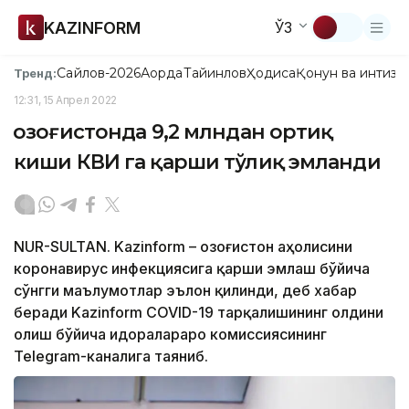
KAZINFORM
ЎЗ
Сайлов-2026
Ақорда
Тайинлов
Ҳодиса
Қонун ва интизо
Тренд:
12:31, 15 Апрел 2022
Қозоғистонда 9,2 млндан ортиқ
киши КВИ га қарши тўлиқ эмланди
NUR-SULTAN. Kazinform – Қозоғистон аҳолисини
коронавирус инфекциясига қарши эмлаш бўйича
сўнгги маълумотлар эълон қилинди, деб хабар
беради Kazinform COVID-19 тарқалишининг олдини
олиш бўйича идоралараро комиссиясининг
Telegram-каналига таяниб.