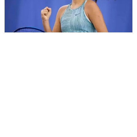
Фото: ktf.kz
Дунёнинг 829-ракеткаси, ушбу мусобақанинг 3-
ракеткаси А. Саөиндиыова финалда жаҳон
рейтингида 1253-ўринни эгаллаб турган
ҳиндистонлик Вайшнави Адкарга қарши
чемпионлик учун кураш олиб борди.
Биринчи партия кескин курашлар остида ўтди,
Аружан тай-брейкда муваффақиятли ўйнади - 7:6
(8:6).