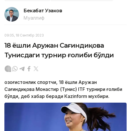
Бекабат Узаков
Муаллиф
09:05, 18 Сентябр 2023
18 ёшли Аружан Сағиндиқова
Тунисдаги турнир ғолиби бўлди
Қозоғистонлик спортчи, 18 ёшли Аружан
Сағиндиқова Монастир (Тунис) ITF турнири ғолиби
бўлди, деб хабар беради Каzinform мухбири.