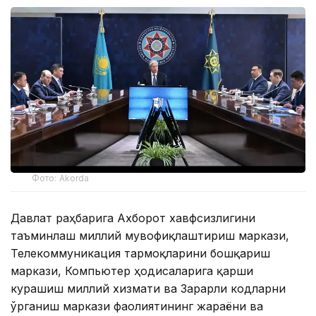
Фото: Akorda
Давлат раҳбарига Ахборот хавфсизлигини
таъминлаш миллий мувофиқлаштириш маркази,
Телекоммуникация тармоқларини бошқариш
маркази, Компьютер ҳодисаларига қарши
курашиш миллий хизмати ва Зарарли кодларни
ўрганиш маркази фаолиятининг жараёни ва