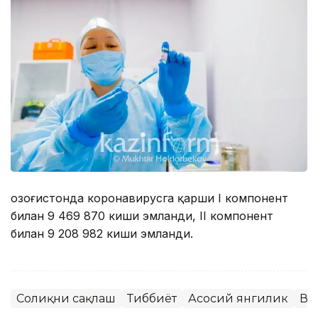
Қозоғистонда коронавирусга қарши I компонент
билан 9 469 870 киши эмланди, II компонент
билан 9 208 982 киши эмланди.
Соғлиқни сақлаш
Тиббиёт
Асосий янгилик
Ва