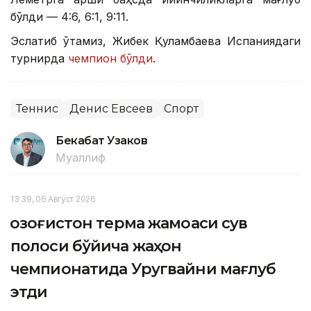
бўлди — 4:6, 6:1, 9:11.
Эслатиб ўтамиз, Жибек Қуламбаева Испаниядаги
турнирда
чемпион бўлди
.
Теннис
Денис Евсеев
Спорт
Бекабат Узаков
Муаллиф
13:39, 06 Август 2026
Қозоғистон терма жамоаси сув
полоси бўйича жаҳон
чемпионатида Уругвайни мағлуб
этди