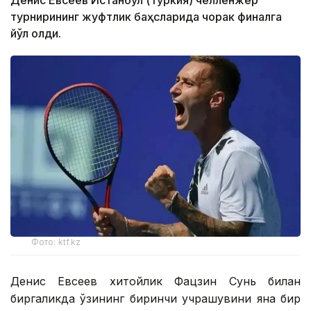
турнирининг жуфтлик баҳсларида чорак финалга
йўл олди.
Фото: ktf.kz
Денис Евсеев хитойлик Фацзин Сунь билан
биргаликда ўзининг биринчи учрашувини яна бир