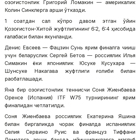
қозоғистонлик Григорий Ломакин — америкалик
Колин Синклерга қарши ўтказди.
1 соатдан сал кўпроқ давом этган ўйин
Қозоғистон-Хитой жуфтлигининг 6:2, 6:4 ҳисобида
ғалабаси билан якунланди.
Денис Евсеев — Фацзин Сунь ярим финалга чиқиш
учун беларуслик Сергей Бетов — россиялик Илья
Симакин ёки япониялик Юсуке Кусухара —
Шунсуке Накагава жуфтлиги ғолиби билан
рақобатлашади.
Яна бир қозоғистонлик теннисчи Соня Жиенбаева
Оренсе (Испания) ITF W75 турнирининг ярим
финалидан четлатилди.
Соня Жиенбаева россиялик Екатерина Яшина
билан биргаликда чорак финалда испаниялик
Селия Сервино Руис ва француз Тиффани
Леметрга қарши баҳсда қийинчиликларга мағлуб