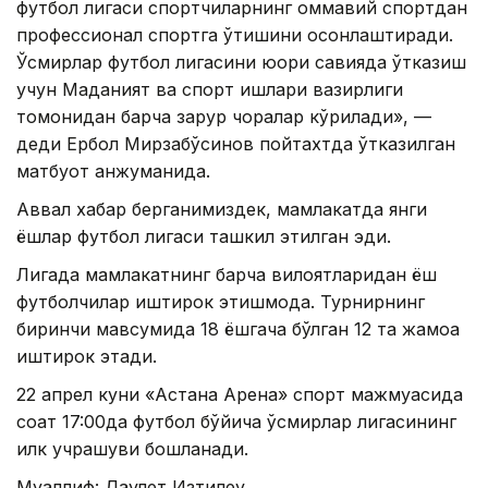
футбол лигаси спортчиларнинг оммавий спортдан
профессионал спортга ўтишини осонлаштиради.
Ўсмирлар футбол лигасини юқори савияда ўтказиш
учун Маданият ва спорт ишлари вазирлиги
томонидан барча зарур чоралар кўрилади», —
деди Ербол Мирзабўсинов пойтахтда ўтказилган
матбуот анжуманида.
Аввал хабар берганимиздек, мамлакатда янги
ёшлар футбол лигаси ташкил этилган эди.
Лигада мамлакатнинг барча вилоятларидан ёш
футболчилар иштирок этишмоқда. Турнирнинг
биринчи мавсумида 18 ёшгача бўлган 12 та жамоа
иштирок этади.
22 апрел куни «Астана Арена» спорт мажмуасида
соат 17:00да футбол бўйича ўсмирлар лигасининг
илк учрашуви бошланади.
Муаллиф: Даулет Изтилеу