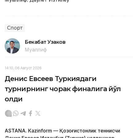
Спорт
Бекабат Узаков
Муаллиф
14:10, 06 Август 2026
Денис Евсеев Туркиядаги
турнирнинг чорак финалига йўл
олди
ASTANА. Кazinform — Қозоғистонлик теннисчи
Денис Евсеев Истанбул (Туркия) челленжер