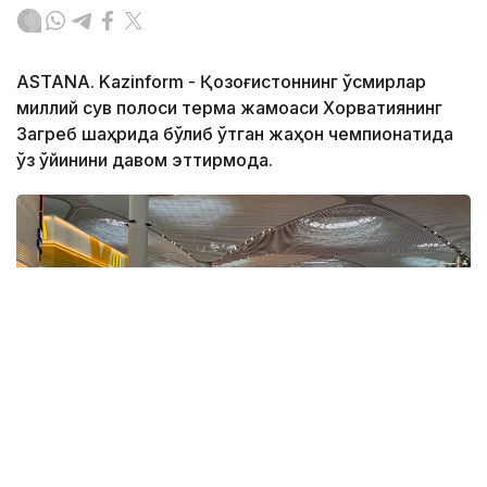
ASTANA. Kazinform - Қозоғистоннинг ўсмирлар
миллий сув полоси терма жамоаси Хорватиянинг
Загреб шаҳрида бўлиб ўтган жаҳон чемпионатида
ўз ўйинини давом эттирмоқда.
Фото: ҚР ҰОК