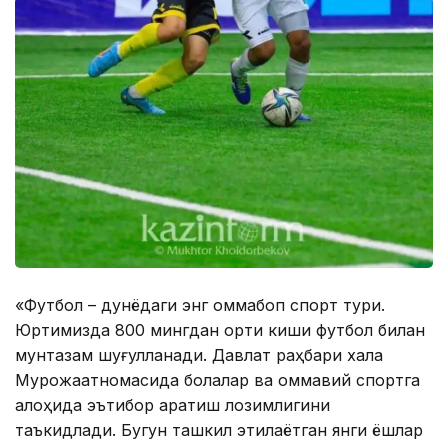
«Футбол – дунёдаги энг оммабоп спорт тури.
Юртимизда 800 мингдан ортиқ киши футбол билан
мунтазам шуғулланади. Давлат раҳбари халққа
Мурожаатномасида болалар ва оммавий спортга
алоҳида эътибор қаратиш лозимлигини
таъкидлади. Бугун ташкил этилаётган янги ёшлар