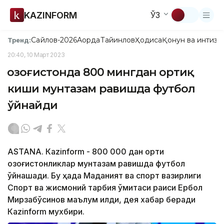
KAZINFORM
ЎЗ
Сайлов-2026
Ақорда
Тайинлов
Ҳодиса
Қонун ва интизо
Тренд:
20:40, 10 Март 2023
Қозоғистонда 800 мингдан ортиқ
киши мунтазам равишда футбол
ўйнайди
ASTANА. Кazinform - 800 000 дан ортиқ
қозоғистонликлар мунтазам равишда футбол
ўйнашади. Бу ҳақда Маданият ва спорт вазирлиги
Спорт ва жисмоний тарбия қўмитаси раиси Ербол
Мирзабўсинов маълум қилди, дея хабар беради
Кazinform мухбири.