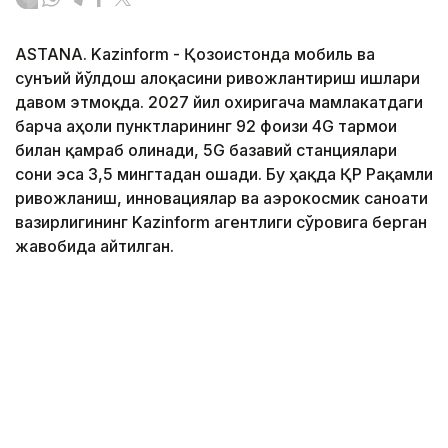
ASTANA. Kazinform - Қозоғистонда мобиль ва
сунъий йўлдош алоқасини ривожлантириш ишлари
давом этмоқда. 2027 йил охиригача мамлакатдаги
барча аҳоли пунктларининг 92 фоизи 4G тармоғи
билан қамраб олинади, 5G базавий станциялари
сони эса 3,5 мингтадан ошади. Бу ҳақда ҚР Рақамли
ривожланиш, инновациялар ва аэрокосмик саноати
вазирлигининг Kazinform агентлиги сўровига берган
жавобида айтилган.