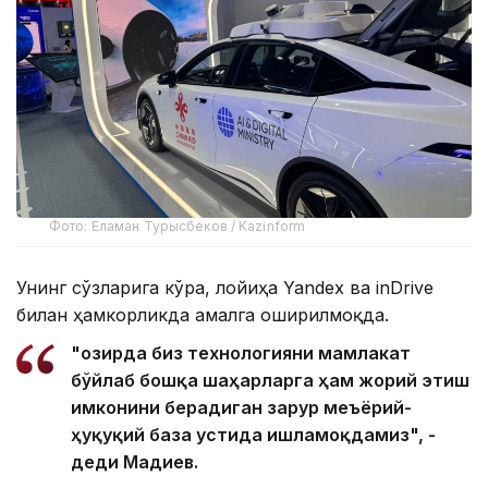
Фото: Еламан Турысбеков / Kazinform
Унинг сўзларига кўра, лойиҳа Yandex ва inDrive
билан ҳамкорликда амалга оширилмоқда.
"Ҳозирда биз технологияни мамлакат
бўйлаб бошқа шаҳарларга ҳам жорий этиш
имконини берадиган зарур меъёрий-
ҳуқуқий база устида ишламоқдамиз", -
деди Мадиев.