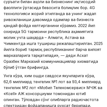
суръати билан аҳоли ва бизнеснинг иқтисодий
фаоллиги ўртасида бевосита боғлиқлик бор. 4G
технологияси жорий этилганда ва унинг жадал
ривожланиши давомида одамлар ва бизнесга
қандай фойда келтирганини кўрамиз. 2022 йил
охирида 5G тармоғини республика аҳамиятига
молик учта шаҳарда – Алмати, Астана ва
Чимкентда ишга тушириш режалаштирилган. 2025
йилга бориб тармоқ республиканинг барча вилоят
марказларига тарқатилади», — деди Асхат
Оразбек Марказий коммуникациялар хизматида
бўлиб ўтган брифингда.
Унга кўра, ким ошди савдоси якунларига кўра,
62,6 миллиард тенгелик №1 лот ва 93,4 миллиард
тенгелик №2 лот «Мобил Телекомсервис» МЧЖ ва
«Кcell» АЖ консорциуми томонидан ютиб
олинган. Тўловдан сўнг ғолибларга радиочастота
спектридан фойдаланишга рухсат берилади.