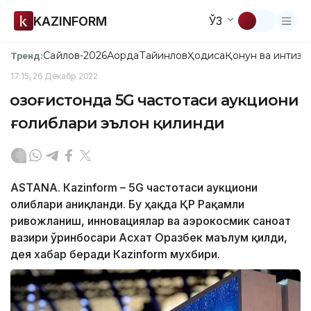
KAZINFORM
ЎЗ
Сайлов-2026
Ақорда
Тайинлов
Ҳодиса
Қонун ва интизо
Тренд:
17:15, 26 Декабр 2022
Қозоғистонда 5G частотаси аукциони
ғолиблари эълон қилинди
ASTANА. Кazinform – 5G частотаси аукциони
ғолиблари аниқланди. Бу ҳақда ҚР Рақамли
ривожланиш, инновациялар ва аэрокосмик саноат
вазири ўринбосари Асхат Оразбек маълум қилди,
дея хабар беради Кazinform мухбири.