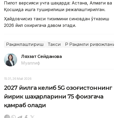
Пилот версияси учта шаҳарда: Астана, Алмати ва
Қосшида ишга туширилиши режалаштирилган.
Ҳайдовчисиз такси тизимини синовдан ўтказиш
2026 йил охиригача давом этади.
Рақамлаштириш
Такси
ҚР Рақамли ривожланиш
Ляззат Сейданова
Муаллиф
15:31, 26 Май 2026
2027 йилга келиб 5G Қозоғистоннинг
йирик шаҳарларини 75 фоизгача
қамраб олади