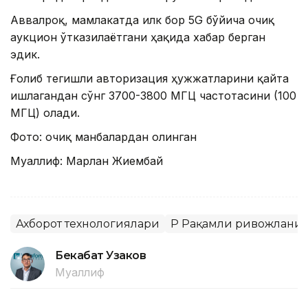
Аввалроқ, мамлакатда илк бор 5G бўйича очиқ
аукцион ўтказилаётгани ҳақида хабар берган
эдик.
Ғолиб тегишли авторизация ҳужжатларини қайта
ишлагандан сўнг 3700-3800 МГЦ частотасини (100
МГЦ) олади.
Фото: очиқ манбалардан олинган
Муаллиф: Марлан Жиембай
Ахборот технологиялари
ҚР Рақамли ривожланиш
Бекабат Узаков
Муаллиф