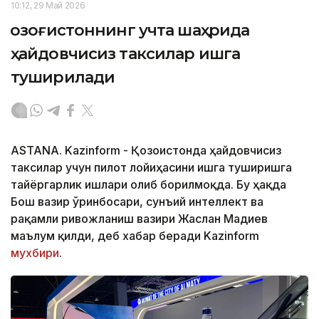
10:12, 29 Май 2026
Қозоғистоннинг учта шаҳрида
ҳайдовчисиз таксилар ишга
туширилади
ASTANA. Kazinform - Қозоғистонда ҳайдовчисиз
таксилар учун пилот лойиҳасини ишга туширишга
тайёргарлик ишлари олиб борилмоқда. Бу ҳақда
Бош вазир ўринбосари, сунъий интеллект ва
рақамли ривожланиш вазири Жаслан Мадиев
маълум қилди, деб хабар беради Kazinform
мухбири
.