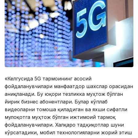
«Келгусида 5G тармоғининг асосий
фойдаланувчилари манфаатдор шахслар орасидан
аниқланади. Бу юқори тезликка муҳтож бўлган
йирик бизнес абонентлари. Булар кўплаб
видеоларни томоша қиладиган ва яхши сифатли
мулоқотга муҳтож бўлган ижтимоий тармоқ
фойдаланувчилари. Халқаро тадқиқотлар шуни
кўрсатадики, мобил технологияларни жорий этиш