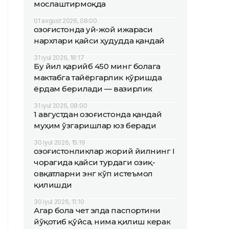
мослаштирмоқда
01 avgust 2026, 08:00
Қозоғистонда уй-жой ижараси
нархлари қайси ҳудудда қандай
31 iyul 2026, 18:17
Бу йил қарийб 450 минг болага
мактабга тайёргарлик кўришда
ёрдам берилади — вазирлик
31 iyul 2026, 08:00
1 августдан Қозоғистонда қандай
муҳим ўзгаришлар юз беради
30 iyul 2026, 15:19
Қозоғистонликлар жорий йилнинг I
чорагида қайси турдаги озиқ-
овқатларни энг кўп истеъмол
қилишди
30 iyul 2026, 11:10
Агар бола чет элда паспортини
йўқотиб қўйса, нима қилиш керак