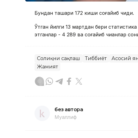
Бундан ташқари 172 киши соғайиб чиқди.
Ўтган йилги 13 мартдан бери статистика 
этганлар - 4 289 ва соғайиб чиққанлар со
Соғлиқни сақлаш
Тиббиёт
Асосий я
Жамият
без автора
Муаллиф