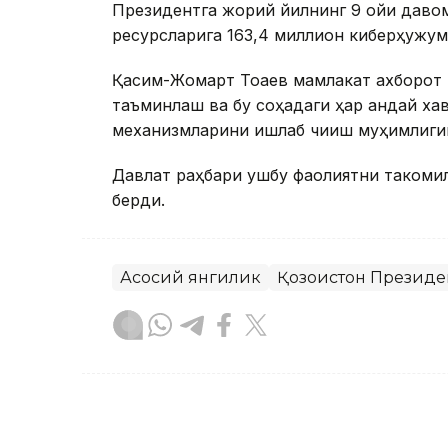
Президентга жорий йилнинг 9 ойи даво
ресурсларига 163,4 миллион киберҳужум
Қасим-Жомарт Тоқаев мамлакат ахборот
таъминлаш ва бу соҳадаги ҳар қандай ха
механизмларини ишлаб чиқиш муҳимлиги
Давлат раҳбари ушбу фаолиятни такомил
берди.
Асосий янгилик
Қозоғистон Президе
Бекабат Узаков
Муаллиф