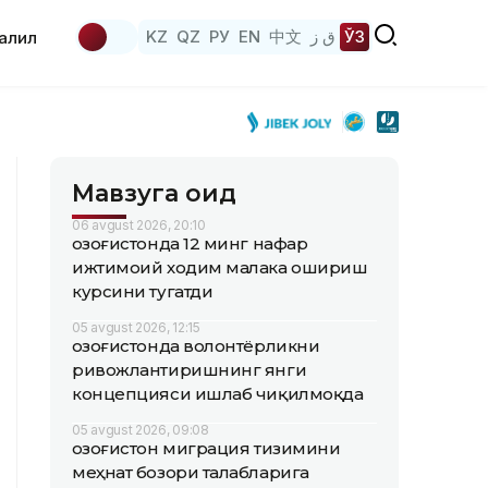
KZ
QZ
РУ
EN
中文
ق ز
ЎЗ
аҳлил
Мавзуга оид
06 avgust 2026, 20:10
Қозоғистонда 12 минг нафар
ижтимоий ходим малака ошириш
курсини тугатди
05 avgust 2026, 12:15
Қозоғистонда волонтёрликни
ривожлантиришнинг янги
концепцияси ишлаб чиқилмоқда
05 avgust 2026, 09:08
Қозоғистон миграция тизимини
меҳнат бозори талабларига