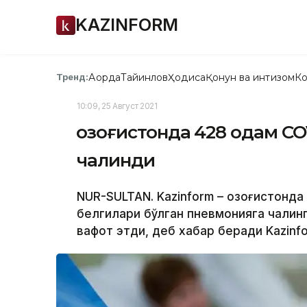
KAZINFORM
Ақорда
Тайинлов
Ҳодиса
Қонун ва интизом
Ко
Тренд:
10:09, 25 Август 2021
Қозоғистонда 428 одам C
чалинди
NUR-SULTAN. Kazinform – Қозоғистонда
белгилари бўлган пневмонияга чалин
вафот этди, деб хабар беради Kazinfo