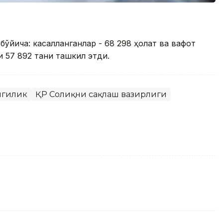
бўйича: касалланганлар - 68 298 ҳолат ва вафот
ни 57 892 тани ташкил этди.
нгилик
ҚР Соғлиқни сақлаш вазирлиги