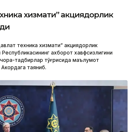
ехника хизмати” акциядорлик
рди
авлат техника хизмати” акциядорлик
н Республикасининг ахборот хавфсизлигини
 чора-тадбирлар тўғрисида маълумот
 Акордага таяниб.