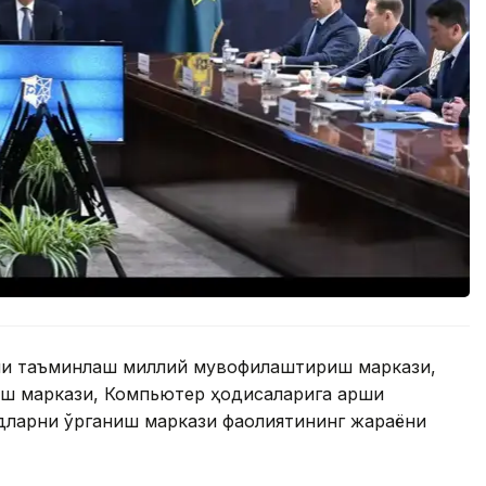
ни таъминлаш миллий мувофиқлаштириш маркази,
ш маркази, Компьютер ҳодисаларига қарши
дларни ўрганиш маркази фаолиятининг жараёни