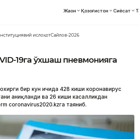
Жаҳон
Қозоғистон
Сиёсат
Т
нституциявий ислоҳот
Сайлов-2026
OVID-19га ўхшаш пневмонияга
 охирги бир кун ичида 428 киши коронавирус
гани аниқланди ва 26 киши касалликдан
rm coronavirus2020.kzга таяниб.