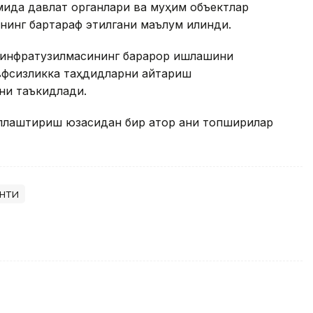
мида давлат органлари ва муҳим объектлар
нинг бартараф этилгани маълум қилинди.
 инфратузилмасининг барқарор ишлашини
вфсизликка таҳдидларни қайтариш
ни таъкидлади.
лаштириш юзасидан бир қатор аниқ топшириқлар
нти