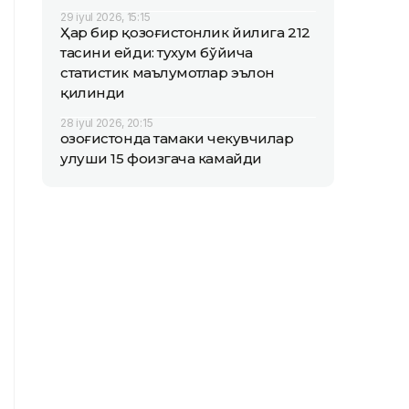
29 iyul 2026, 15:15
Ҳар бир қозоғистонлик йилига 212
тасини ейди: тухум бўйича
статистик маълумотлар эълон
қилинди
28 iyul 2026, 20:15
Қозоғистонда тамаки чекувчилар
улуши 15 фоизгача камайди