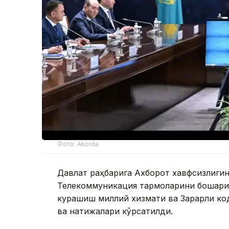
Фото: Akorda
Давлат раҳбарига Ахборот хавфсизлиги
Телекоммуникация тармоқларини бошқари
курашиш миллий хизмати ва Зарарли ко
ва натижалари кўрсатилди.