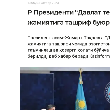
13:00, 03 Октябр 2023
ҚР Президенти “Давлат т
жамиятига ташриф бую
Президент Қасим-Жомарт Тоқаевга “Д
жамиятига ташрифи чоғида Қозоғисто
таъминлаш ва ҳозирги ҳолати бўйича
берилди, деб хабар беради Каzinform