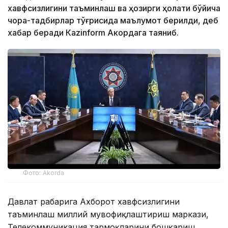
хавфсизлигини таъминлаш ва ҳозирги ҳолати бўйича
чора-тадбирлар тўғрисида маълумот берилди, деб
хабар беради Каzinform Акордага таяниб.
Фото: Akorda
Давлат раҳбарига Ахборот хавфсизлигини
таъминлаш миллий мувофиқлаштириш маркази,
Телекоммуникация тармоқларини бошқариш