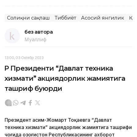
Соғлиқни сақлаш
Тиббиёт
Асосий янгилик
ҚР
без автора
Муаллиф
13:00, 03 Октябр 2023
ҚР Президенти “Давлат техника
хизмати” акциядорлик жамиятига
ташриф буюрди
Президент Қасим-Жомарт Тоқаевга “Давлат
техника хизмати” акциядорлик жамиятига ташрифи
чоғида Қозоғистон Республикасининг ахборот