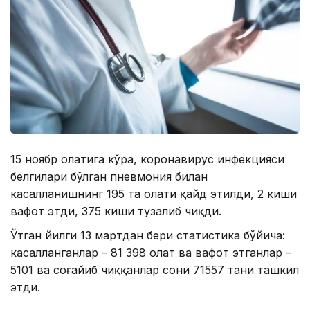
15 ноябр ҳолатига кўра, коронавирус инфекцияси
белгилари бўлган пневмония билан
касалланишнинг 195 та ҳолати қайд этилди, 2 киши
вафот этди, 375 киши тузалиб чиқди.
Ўтган йилги 13 мартдан бери статистика бўйича:
касалланганлар – 81 398 ҳолат ва вафот этганлар –
5101 ва соғайиб чиққанлар сони 71557 тани ташкил
этди.