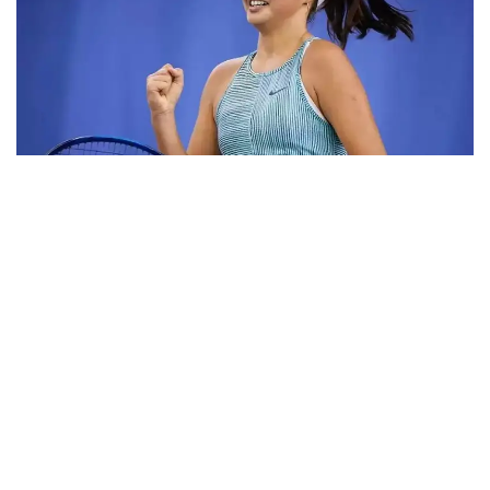
Фото: ktf.kz
Дунёнинг 829-ракеткаси, ушбу мусобақанинг 3-
ракеткаси А. Саөиндиыова финалда жаҳон
рейтингида 1253-ўринни эгаллаб турган
ҳиндистонлик Вайшнави Адкарга қарши
чемпионлик учун кураш олиб борди.
Биринчи партия кескин курашлар остида ўтди,
Аружан тай-брейкда муваффақиятли ўйнади - 7:6