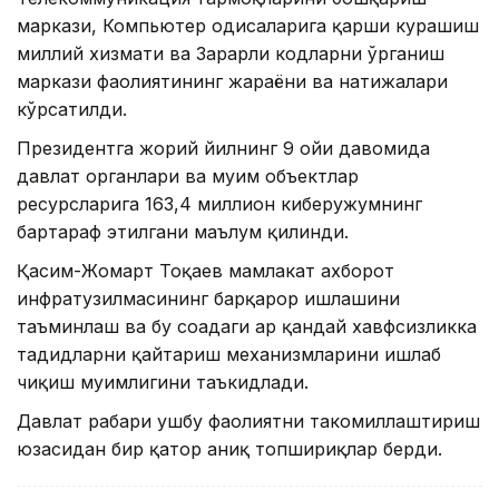
маркази, Компьютер ҳодисаларига қарши курашиш
миллий хизмати ва Зарарли кодларни ўрганиш
маркази фаолиятининг жараёни ва натижалари
кўрсатилди.
Президентга жорий йилнинг 9 ойи давомида
давлат органлари ва муҳим объектлар
ресурсларига 163,4 миллион киберҳужумнинг
бартараф этилгани маълум қилинди.
Қасим-Жомарт Тоқаев мамлакат ахборот
инфратузилмасининг барқарор ишлашини
таъминлаш ва бу соҳадаги ҳар қандай хавфсизликка
таҳдидларни қайтариш механизмларини ишлаб
чиқиш муҳимлигини таъкидлади.
Давлат раҳбари ушбу фаолиятни такомиллаштириш
юзасидан бир қатор аниқ топшириқлар берди.