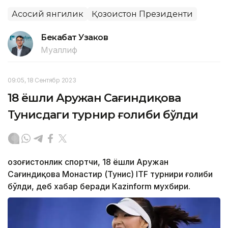
Асосий янгилик
Қозоғистон Президенти
Бекабат Узаков
Муаллиф
09:05, 18 Сентябр 2023
18 ёшли Аружан Сағиндиқова
Тунисдаги турнир ғолиби бўлди
Қозоғистонлик спортчи, 18 ёшли Аружан
Сағиндиқова Монастир (Тунис) ITF турнири ғолиби
бўлди, деб хабар беради Каzinform мухбири.