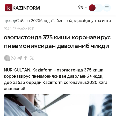
KAZINFORM
ЎЗ
Сайлов-2026
Ақорда
Тайинлов
Ҳодиса
Қонун ва интизо
Тренд:
10:24, 17 Ноябр 2021
Қозоғистонда 375 киши коронавирус
пневмониясидан даволаниб чиқди
NUR-SULTAN. Kazinform – Қозоғистонда 375 киши
коронавирус пневмониясидан даволаниб чиқди,
деб хабар беради Kazinform coronavirus2020.kzга
асосланиб.