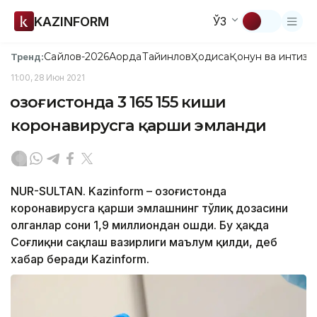
KAZINFORM
ЎЗ
Сайлов-2026
Ақорда
Тайинлов
Ҳодиса
Қонун ва интизо
Тренд:
11:00, 28 Июн 2021
Қозоғистонда 3 165 155 киши
коронавирусга қарши эмланди
NUR-SULTAN. Kazinform – Қозоғистонда
коронавирусга қарши эмлашнинг тўлиқ дозасини
олганлар сони 1,9 миллиондан ошди. Бу ҳақда
Соғлиқни сақлаш вазирлиги маълум қилди, деб
хабар беради Kazinform.