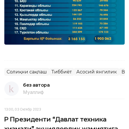
Соғлиқни сақлаш
Тиббиёт
Асосий янгилик
Ва
без автора
Муаллиф
13:00, 03 Октябр 2023
ҚР Президенти “Давлат техника
хизмати” акциядорлик жамиятига