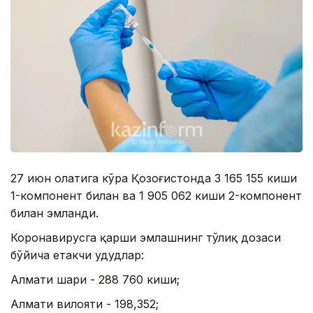
27 июн ҳолатига кўра Қозоғистонда 3 165 155 киши
1-компонент билан ва 1 905 062 киши 2-компонент
билан эмланди.
Коронавирусга қарши эмлашнинг тўлиқ дозаси
бўйича етакчи ҳудудлар:
Алмати шаҳри - 288 760 киши;
Алмати вилояти - 198,352;