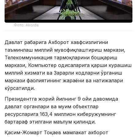
Фото: Akorda
Давлат раҳбарига Ахборот хавфсизлигини
таъминлаш миллий мувофиқлаштириш маркази,
Телекоммуникация тармоқларини бошқариш
маркази, Компьютер ҳодисаларига қарши курашиш
миллий хизмати ва Зарарли кодларни ўрганиш
маркази фаолиятининг жараёни ва натижалари
кўрсатилди.
Президентга жорий йилнинг 9 ойи давомида
давлат органлари ва муҳим объектлар
ресурсларига 163,4 миллион киберҳужумнинг
бартараф этилгани маълум қилинди.
Қасим-Жомарт Тоқаев мамлакат ахборот