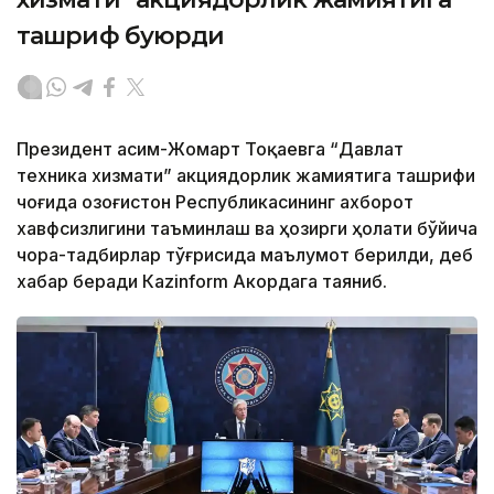
ташриф буюрди
Президент Қасим-Жомарт Тоқаевга “Давлат
техника хизмати” акциядорлик жамиятига ташрифи
чоғида Қозоғистон Республикасининг ахборот
хавфсизлигини таъминлаш ва ҳозирги ҳолати бўйича
чора-тадбирлар тўғрисида маълумот берилди, деб
хабар беради Каzinform Акордага таяниб.