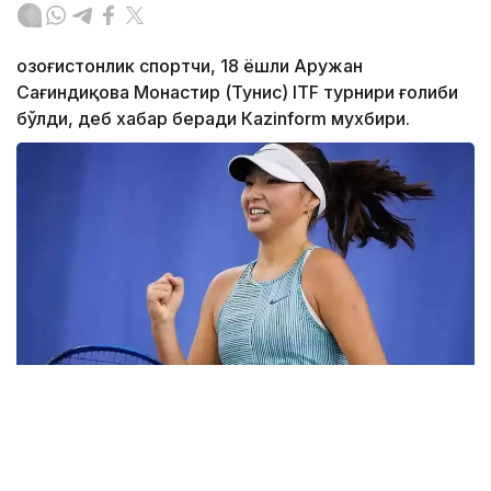
Қозоғистонлик спортчи, 18 ёшли Аружан
Сағиндиқова Монастир (Тунис) ITF турнири ғолиби
бўлди, деб хабар беради Каzinform мухбири.
Фото: ktf.kz