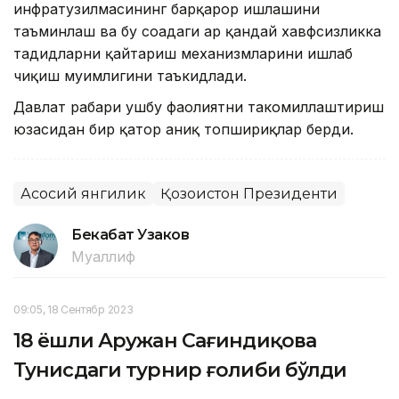
инфратузилмасининг барқарор ишлашини
таъминлаш ва бу соҳадаги ҳар қандай хавфсизликка
таҳдидларни қайтариш механизмларини ишлаб
чиқиш муҳимлигини таъкидлади.
Давлат раҳбари ушбу фаолиятни такомиллаштириш
юзасидан бир қатор аниқ топшириқлар берди.
Асосий янгилик
Қозоғистон Президенти
Бекабат Узаков
Муаллиф
09:05, 18 Сентябр 2023
18 ёшли Аружан Сағиндиқова
Тунисдаги турнир ғолиби бўлди