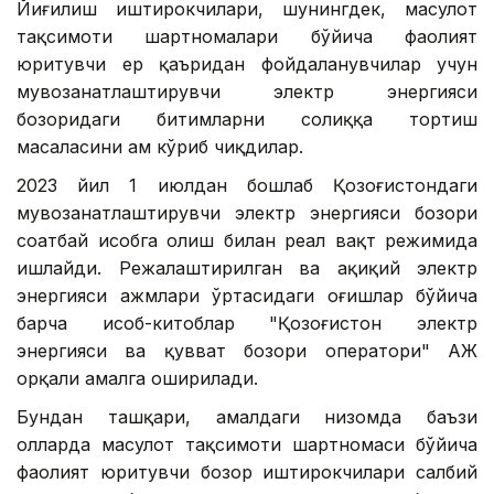
Йиғилиш иштирокчилари, шунингдек, маҳсулот
тақсимоти шартномалари бўйича фаолият
юритувчи ер қаъридан фойдаланувчилар учун
мувозанатлаштирувчи электр энергияси
бозоридаги битимларни солиққа тортиш
масаласини ҳам кўриб чиқдилар.
2023 йил 1 июлдан бошлаб Қозоғистондаги
мувозанатлаштирувчи электр энергияси бозори
соатбай ҳисобга олиш билан реал вақт режимида
ишлайди. Режалаштирилган ва ҳақиқий электр
энергияси ҳажмлари ўртасидаги оғишлар бўйича
барча ҳисоб-китоблар "Қозоғистон электр
энергияси ва қувват бозори оператори" АЖ
орқали амалга оширилади.
Бундан ташқари, амалдаги низомда баъзи
ҳолларда маҳсулот тақсимоти шартномаси бўйича
фаолият юритувчи бозор иштирокчилари салбий