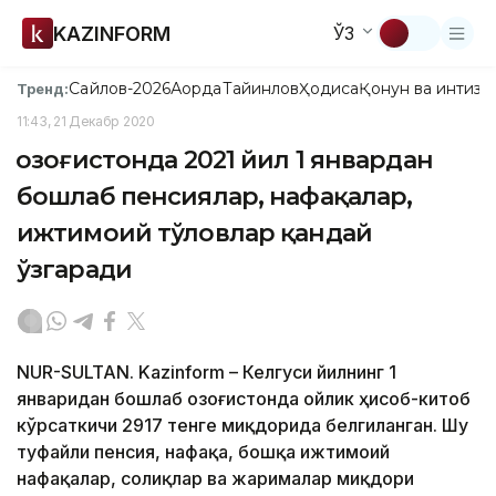
KAZINFORM
ЎЗ
Сайлов-2026
Ақорда
Тайинлов
Ҳодиса
Қонун ва интизо
Тренд:
11:43, 21 Декабр 2020
Қозоғистонда 2021 йил 1 январдан
бошлаб пенсиялар, нафақалар,
ижтимоий тўловлар қандай
ўзгаради
NUR-SULTAN. Kazinform – Келгуси йилнинг 1
январидан бошлаб Қозоғистонда ойлик ҳисоб-китоб
кўрсаткичи 2917 тенге миқдорида белгиланган. Шу
туфайли пенсия, нафақа, бошқа ижтимоий
нафақалар, солиқлар ва жарималар миқдори