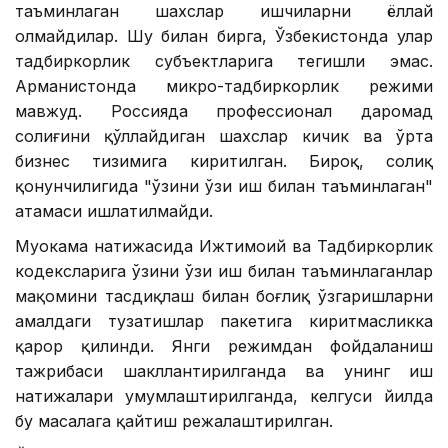
таъминлаган шахслар ишчиларни ёллай
олмайдилар. Шу билан бирга, Ўзбекистонда улар
тадбиркорлик субъектларига тегишли эмас.
Арманистонда микро-тадбиркорлик режими
мавжуд. Россияда профессионал даромад
солиғини қўллайдиган шахслар кичик ва ўрта
бизнес тизимига киритилган. Бироқ, солиқ
қонунчилигида "ўзини ўзи иш билан таъминлаган"
атамаси ишлатилмайди.
Муҳокама натижасида Ижтимоий ва Тадбиркорлик
кодексларига ўзини ўзи иш билан таъминлаганлар
мақомини тасдиқлаш билан боғлиқ ўзгаришларни
амалдаги тузатишлар пакетига киритмасликка
қарор қилинди. Янги режимдан фойдаланиш
тажрибаси шакллантирилганда ва унинг иш
натижалари умумлаштирилганда, келгуси йилда
бу масалага қайтиш режалаштирилган.