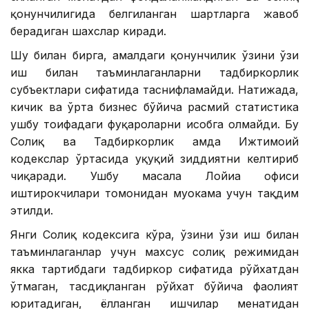
қонунчилигида белгиланган шартларга жавоб
берадиган шахслар киради.
Шу билан бирга, амалдаги қонунчилик ўзини ўзи
иш билан таъминлаганларни тадбиркорлик
субъектлари сифатида таснифламайди. Натижада,
кичик ва ўрта бизнес бўйича расмий статистика
ушбу тоифадаги фуқароларни ҳисобга олмайди. Бу
Солиқ ва Тадбиркорлик ҳамда Ижтимоий
кодекслар ўртасида ҳуқуқий зиддиятни келтириб
чиқаради. Ушбу масала Лойиҳа офиси
иштирокчилари томонидан муҳокама учун тақдим
этилди.
Янги Солиқ кодексига кўра, ўзини ўзи иш билан
таъминлаганлар учун махсус солиқ режимидан
якка тартибдаги тадбиркор сифатида рўйхатдан
ўтмаган, тасдиқланган рўйхат бўйича фаолият
юритадиган, ёлланган ишчилар меҳнатидан