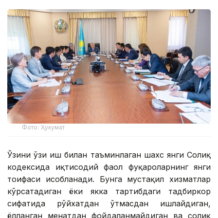
Фото: Ҳукумат
Ўзини ўзи иш билан таъминлаган шахс янги Солиқ
кодексида иқтисодий фаол фуқароларнинг янги
тоифаси ҳисобланади. Бунга мустақил хизматлар
кўрсатадиган ёки якка тартибдаги тадбиркор
сифатида рўйхатдан ўтмасдан ишлайдиган,
ёлланган меҳнатдан фойдаланмайдиган ва солиқ