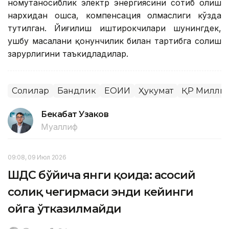
номутаносиблик электр энергиясини сотиб олиш
нархидан ошса, компенсация олмаслиги кўзда
тутилган. Йиғилиш иштирокчилари шунингдек,
ушбу масалани қонунчилик билан тартибга солиш
зарурлигини таъкидладилар.
Солиқлар
Бандлик
ЕОИИ
Ҳукумат
ҚР Миллий
Бекабат Узаков
Муаллиф
09:08, 09 Июл 2026
ШДС бўйича янги қоида: асосий
солиқ чегирмаси энди кейинги
ойга ўтказилмайди