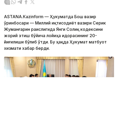
АSTANА.Кazinform — Ҳукуматда Бош вазир
ўринбосари — Миллий иқтисодиёт вазири Серик
Жуманғарин раислигида Янги Солиқ кодексини
жорий этиш бўйича лойиҳа идорасининг 20-
йиғилиши бўлиб ўтди. Бу ҳақда Ҳукумат матбуот
хизмати хабар берди.