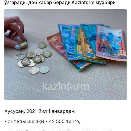
ўзгаради, деб хабар беради Kazinform мухбири.
Хусусан, 2021 йил 1 январдан:
- энг кам иш ҳақи - 42 500 тенге;