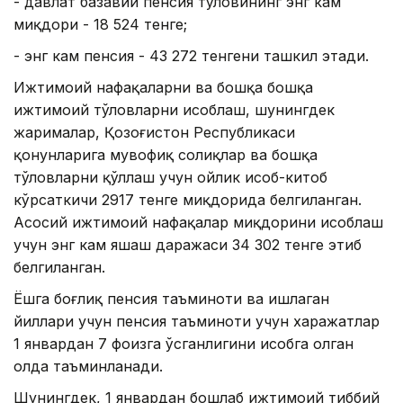
- давлат базавий пенсия тўловининг энг кам
миқдори - 18 524 тенге;
- энг кам пенсия - 43 272 тенгени ташкил этади.
Ижтимоий нафақаларни ва бошқа бошқа
ижтимоий тўловларни ҳисоблаш, шунингдек
жарималар, Қозоғистон Республикаси
қонунларига мувофиқ солиқлар ва бошқа
тўловларни қўллаш учун ойлик ҳисоб-китоб
кўрсаткичи 2917 тенге миқдорида белгиланган.
Асосий ижтимоий нафақалар миқдорини ҳисоблаш
учун энг кам яшаш даражаси 34 302 тенге этиб
белгиланган.
Ёшга боғлиқ пенсия таъминоти ва ишлаган
йиллари учун пенсия таъминоти учун харажатлар
1 январдан 7 фоизга ўсганлигини ҳисобга олган
ҳолда таъминланади.
Шунингдек, 1 январдан бошлаб ижтимоий тиббий