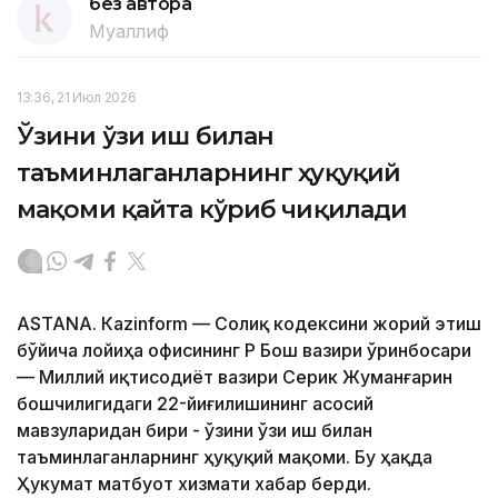
без автора
Муаллиф
13:36, 21 Июл 2026
Ўзини ўзи иш билан
таъминлаганларнинг ҳуқуқий
мақоми қайта кўриб чиқилади
ASTANА. Кazinform — Солиқ кодексини жорий этиш
бўйича лойиҳа офисининг ҚР Бош вазири ўринбосари
— Миллий иқтисодиёт вазири Серик Жуманғарин
бошчилигидаги 22-йиғилишининг асосий
мавзуларидан бири - ўзини ўзи иш билан
таъминлаганларнинг ҳуқуқий мақоми. Бу ҳақда
Ҳукумат матбуот хизмати хабар берди.