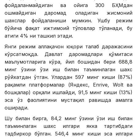
фойдаланмайдиган ва ойига 300 БҲМдан
ошмайдиган даромад оладиган жисмоний
шахслар фойдаланиши мумкин. Ушбу режим
бўйича фақат ижтимоий тўловлар тўланади, бу
атиги 4% ни ташкил этади.
Янги режим аллақачон юқори талаб даражасини
кўрсатмоқда. Давлат даромадлари қўмитаси
маълумотларига кўра, йил бошидан бери 688,8
минг ўзини ўзи иш билан таъминлаган шахс
рўйхатдан ўтган. Улардан 597 минг киши (87%)
рақамли платформалар (Яндекс, Enrive, Wolt ва
бошқалар) орқали ишлайди, 91,5 минг киши (13%)
эса ўз фаолиятини мустақил равишда амалга
оширади.
Шу билан бирга, 84,2 минг ўзини ўзи иш билан
таъминлаган шахс илгари якка тартибдаги
тадбиркор бўлган. 546,4 минг киши эса илгари