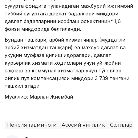
суғурта фондига тўланадиган мажбурий ижтимоий
тиббий суғуртага давлат бадаллари миқдори
давлат бадалларини ҳисоблаш объектининг 1,6
фоизи миқдорида белгиланди.
Бундан ташқари, ҳарбий хизматчилар (муддатли
ҳарбий хизматдан ташқари) ва махсус давлат ва
ҳуқуқни муҳофаза қилиш идоралари, давлат
курьерлик хизмати ходимлари учун уй-жойни
сақлаш ва коммунал хизматлар учун тўловлар
ойлик пул компенсацияси миқдори 3 739 тенгени
ташкил этади.
Муаллиф: Марлан Жиембай
Пенсия таъминоти
Асосий янгилик
Солиқлар