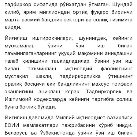
тадбиркор сифатида рўйхатдан ўтмаган. Шундай
қилиб, ярим миллиондан ортиқ фуқаро биринчи
марта расмий бандлик сектори ва солиқ тизимига
кирди.
Йиғилиш иштирокчилари, шунингдек, кейинги
муҳокамалар ўзини ўзи иш билан
таъминлаганларнинг ҳуқуқий мақомини аниқлашни
талаб қилишини таъкидладилар. Ўзини ўзи иш
билан таъминлаш иқтисодий фаолиятнинг
мустақил шакли, тадбиркорликка ўтишнинг
оралиқ босқичи ёки бандликнинг махсус тоифаси
эканлигини аниқлаш керак. Тадбиркорлик ва
Ижтимоий кодексларда кейинги тартибга солиш
бунга боғлиқ бўлади.
Йиғилиш давомида Миллий иқтисодиёт вазирлиги
ЕОИИ мамлакатлари тажрибасини кўриб чиқди.
Беларусь ва Ўзбекистонда ўзини ўзи иш билан