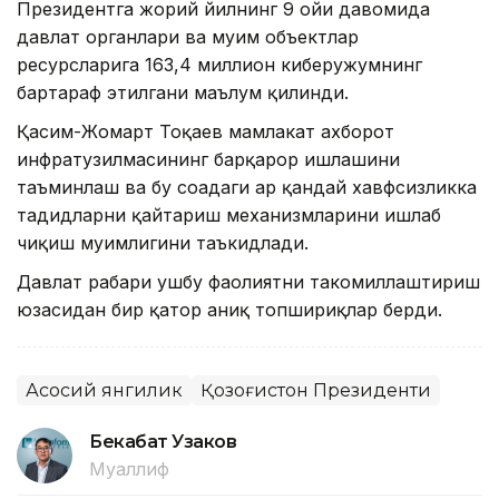
Президентга жорий йилнинг 9 ойи давомида
давлат органлари ва муҳим объектлар
ресурсларига 163,4 миллион киберҳужумнинг
бартараф этилгани маълум қилинди.
Қасим-Жомарт Тоқаев мамлакат ахборот
инфратузилмасининг барқарор ишлашини
таъминлаш ва бу соҳадаги ҳар қандай хавфсизликка
таҳдидларни қайтариш механизмларини ишлаб
чиқиш муҳимлигини таъкидлади.
Давлат раҳбари ушбу фаолиятни такомиллаштириш
юзасидан бир қатор аниқ топшириқлар берди.
Асосий янгилик
Қозоғистон Президенти
Бекабат Узаков
Муаллиф