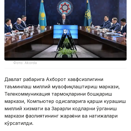
Фото: Akorda
Давлат раҳбарига Ахборот хавфсизлигини
таъминлаш миллий мувофиқлаштириш маркази,
Телекоммуникация тармоқларини бошқариш
маркази, Компьютер ҳодисаларига қарши курашиш
миллий хизмати ва Зарарли кодларни ўрганиш
маркази фаолиятининг жараёни ва натижалари
кўрсатилди.