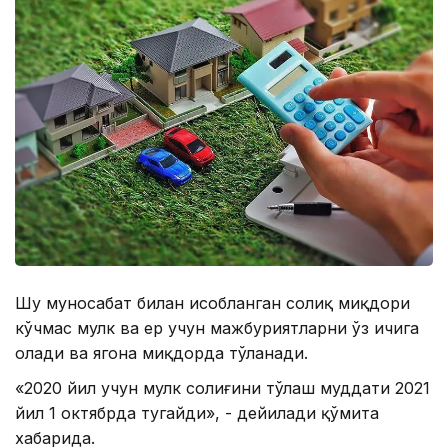
Шу муносабат билан ҳисобланган солиқ миқдори
кўчмас мулк ва ер учун мажбуриятларни ўз ичига
олади ва ягона миқдорда тўланади.
«2020 йил учун мулк солиғини тўлаш муддати 2021
йил 1 октябрда тугайди», - дейилади қўмита
хабарида.