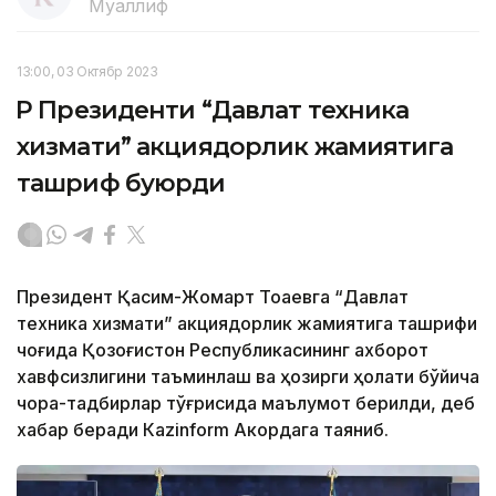
Муаллиф
13:00, 03 Октябр 2023
ҚР Президенти “Давлат техника
хизмати” акциядорлик жамиятига
ташриф буюрди
Президент Қасим-Жомарт Тоқаевга “Давлат
техника хизмати” акциядорлик жамиятига ташрифи
чоғида Қозоғистон Республикасининг ахборот
хавфсизлигини таъминлаш ва ҳозирги ҳолати бўйича
чора-тадбирлар тўғрисида маълумот берилди, деб
хабар беради Каzinform Акордага таяниб.