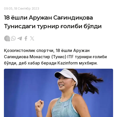
09:05, 18 Сентябр 2023
18 ёшли Аружан Сағиндиқова
Тунисдаги турнир ғолиби бўлди
Қозоғистонлик спортчи, 18 ёшли Аружан
Сағиндиқова Монастир (Тунис) ITF турнири ғолиби
бўлди, деб хабар беради Каzinform мухбири.