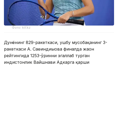
Фото: ktf.kz
Дунёнинг 829-ракеткаси, ушбу мусобақанинг 3-
ракеткаси А. Саөиндиыова финалда жаҳон
рейтингида 1253-ўринни эгаллаб турган
ҳиндистонлик Вайшнави Адкарга қарши
чемпионлик учун кураш олиб борди.
Биринчи партия кескин курашлар остида ўтди,
Аружан тай-брейкда муваффақиятли ўйнади - 7:6
(8:6).
Иккинчи сетда қозоғистонлик ёш теннисчи
рақибига ҳеч қандай имконият қолдирмади - 6:0.
Шу тариқа Аружан Сағиндиқова муҳим ғалабага