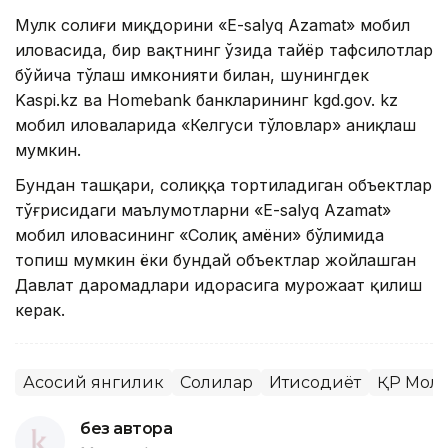
Мулк солиғи миқдорини «E-salyq Azamat» мобил
иловасида, бир вақтнинг ўзида тайёр тафсилотлар
бўйича тўлаш имконияти билан, шунингдек
Kaspi.kz ва Homebank банкларининг kgd.gov. kz
мобил иловаларида «Келгуси тўловлар» аниқлаш
мумкин.
Бундан ташқари, солиққа тортиладиган объектлар
тўғрисидаги маълумотларни «E-salyq Azamat»
мобил иловасининг «Солиқ ҳамёни» бўлимида
топиш мумкин ёки бундай объектлар жойлашган
Давлат даромадлари идорасига мурожаат қилиш
керак.
Асосий янгилик
Солиқлар
Иқтисодиёт
ҚР Моли
без автора