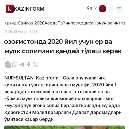
KAZINFORM
ЎЗ
Сайлов-2026
Ақорда
Тайинлов
Ҳодиса
Қонун ва интизо
Тренд:
11:58, 13 Август 2021
Қозоғистонда 2020 йил учун ер ва
мулк солиғини қандай тўлаш керак
NUR-SULTAN. Kazinform - Солиқ қонунчилигига
киритилган ўзгартиришларга мувофиқ, 2020 йил 1
январдан жисмоний шахсларга тегишли ер ва
кўчмас мулк солиғи жисмоний шахсларнинг мол
-мулки учун ягона солиққа бирлаштирилади. Бу ҳақда
Қозоғистон Молия вазирлиги Давлат даромадлари
қўмитаси хабар берди.