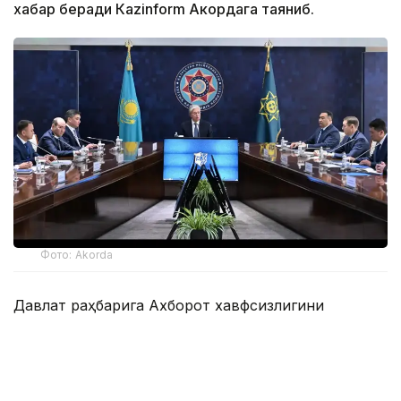
хабар беради Каzinform Акордага таяниб.
Фото: Akorda
Давлат раҳбарига Ахборот хавфсизлигини
таъминлаш миллий мувофиқлаштириш маркази,
Телекоммуникация тармоқларини бошқариш
маркази, Компьютер ҳодисаларига қарши курашиш
миллий хизмати ва Зарарли кодларни ўрганиш