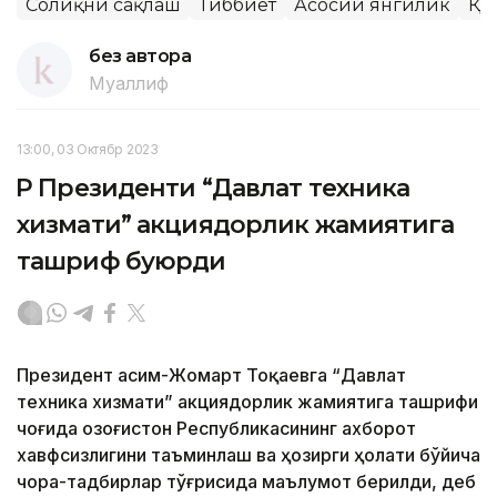
Соғлиқни сақлаш
Тиббиёт
Асосий янгилик
ҚР
без автора
Муаллиф
13:00, 03 Октябр 2023
ҚР Президенти “Давлат техника
хизмати” акциядорлик жамиятига
ташриф буюрди
Президент Қасим-Жомарт Тоқаевга “Давлат
техника хизмати” акциядорлик жамиятига ташрифи
чоғида Қозоғистон Республикасининг ахборот
хавфсизлигини таъминлаш ва ҳозирги ҳолати бўйича
чора-тадбирлар тўғрисида маълумот берилди, деб