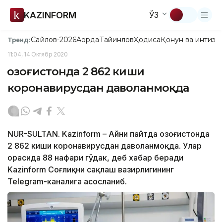
KAZINFORM
ЎЗ
Сайлов-2026
Ақорда
Тайинлов
Ҳодиса
Қонун ва интизо
Тренд:
11:04, 14 Октябр 2020
Қозоғистонда 2 862 киши
коронавирусдан даволанмоқда
NUR-SULTAN. Kazinform – Айни пайтда Қозоғистонда
2 862 киши коронавирусдан даволанмоқда. Улар
орасида 88 нафари гўдак, деб хабар беради
Kazinform Соғлиқни сақлаш вазирлигининг
Telegram-каналига асосланиб.