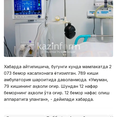
Хабарда айтилишича, бугунги кунда мамлакатда 2
073 бемор касалхонага ётқизилган. 789 киши
амбулатория шароитида даволанмоқда. «Умуман,
79 кишининг аҳволи оғир. Шундан 12 нафар
беморнинг аҳволи ўта оғир. 12 бемор нафас олиш
аппаратига уланган», - дейилади хабарда.