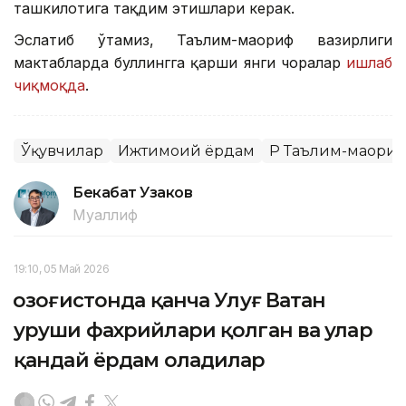
ташкилотига тақдим этишлари керак.
Эслатиб ўтамиз, Таълим-маориф вазирлиги
мактабларда буллингга қарши янги чоралар
ишлаб
чиқмоқда
.
Ўқувчилар
Ижтимоий ёрдам
ҚР Таълим-маори
Бекабат Узаков
Муаллиф
19:10, 05 Май 2026
Қозоғистонда қанча Улуғ Ватан
уруши фахрийлари қолган ва улар
қандай ёрдам оладилар