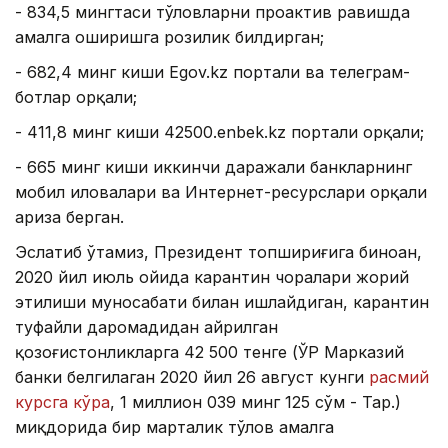
- 834,5 мингтаси тўловларни проактив равишда
амалга оширишга розилик билдирган;
- 682,4 минг киши Egov.kz портали ва телеграм-
ботлар орқали;
- 411,8 минг киши 42500.enbek.kz портали орқали;
- 665 минг киши иккинчи даражали банкларнинг
мобил иловалари ва Интернет-ресурслари орқали
ариза берган.
Эслатиб ўтамиз, Президент топшириғига биноан,
2020 йил июль ойида карантин чоралари жорий
этилиши муносабати билан ишлайдиган, карантин
туфайли даромадидан айрилган
қозоғистонликларга 42 500 тенге (ЎР Марказий
банки белгилаган 2020 йил 26 август кунги
расмий
курсга кўра
, 1 миллион 039 минг 125 сўм - Таҳр.)
миқдорида бир марталик тўлов амалга