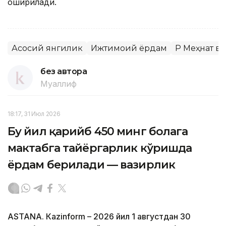
оширилади.
Асосий янгилик
Ижтимоий ёрдам
ҚР Меҳнат 
без автора
Муаллиф
18:17, 31 Июл 2026
Бу йил қарийб 450 минг болага
мактабга тайёргарлик кўришда
ёрдам берилади — вазирлик
ASTANА. Кazinform – 2026 йил 1 августдан 30