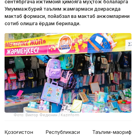
сентябргача ижтимоий ҳимояга муҳтож болаларга
Умуммажбурий таълим жамғармаси доирасида
мактаб формаси, пойабзал ва мактаб анжомларини
сотиб олишга ёрдам берилади.
Фото: Виктор Федюнин / Kazinform
Қозоғистон Республикаси Таълим-маориф