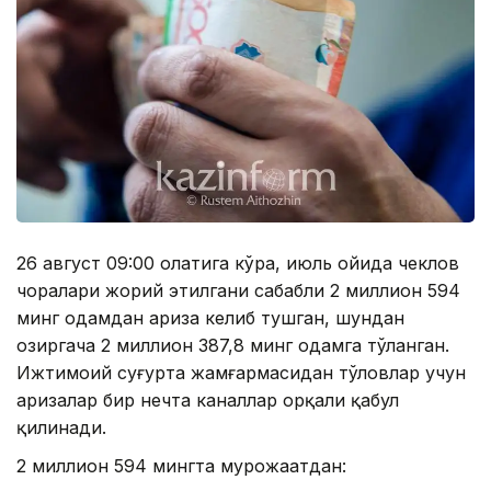
26 август 09:00 ҳолатига кўра, июль ойида чеклов
чоралари жорий этилгани сабабли 2 миллион 594
минг одамдан ариза келиб тушган, шундан
ҳозиргача 2 миллион 387,8 минг одамга тўланган.
Ижтимоий суғурта жамғармасидан тўловлар учун
аризалар бир нечта каналлар орқали қабул
қилинади.
2 миллион 594 мингта мурожаатдан: