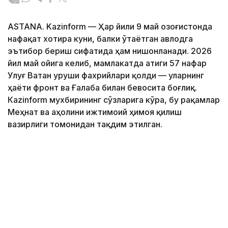
ASTANA. Kazinform — Ҳар йили 9 май Қозоғистонда
нафақат хотира куни, балки ўтаётган авлодга
эътибор бериш сифатида ҳам нишонланади. 2026
йил май ойига келиб, мамлакатда атиги 57 нафар
Улуғ Ватан уруши фахрийлари қолди — уларнинг
ҳаёти фронт ва Ғалаба билан бевосита боғлиқ.
Кazinform мухбирининг сўзларига кўра, бу рақамлар
Меҳнат ва аҳолини ижтимоий ҳимоя қилиш
вазирлиги томонидан тақдим этилган.