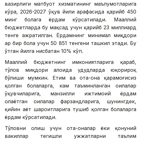
вазирлиги матбуот хизматининг маълумотларига
кўра, 2026-2027 ўқув йили арафасида қарийб 450
минг болага ёрдам кўрсатилади. Маҳаллий
бюджетларда бу мақсад учун қарийб 23 миллиард
тенге ажратилган. Ёрдамнинг минимал миқдори
ҳар бир бола учун 50 851 тенгени ташкил этади. Бу
ўтган йилга нисбатан 10% кўп.
Маҳаллий бюджетнинг имкониятларига қараб,
тўлов миқдори алоҳида ҳудудларда юқорироқ
бўлиши мумкин. Етим ва ота-она қарамоғисиз
қолган болаларга, кам таъминланган оилалар
ўқувчиларига, манзилли ижтимоий ёрдам
олаётган оилалар фарзандларига, шунингдек,
қийин ҳаёт шароитларига тушиб қолган болаларга
ёрдам кўрсатилади.
Тўловни олиш учун ота-оналар ёки қонуний
вакиллар тегишли ҳужжатларни таълим