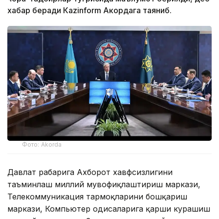
хабар беради Каzinform Акордага таяниб.
Фото: Akorda
Давлат раҳбарига Ахборот хавфсизлигини
таъминлаш миллий мувофиқлаштириш маркази,
Телекоммуникация тармоқларини бошқариш
маркази, Компьютер ҳодисаларига қарши курашиш