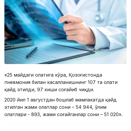
«25 майдаги ҳолатига кўра, Қозоғистонда
пневмония билан касалланишнинг 107 та ҳолати
қайд этилди, 97 киши соғайиб чиқди.
2020 йил 1 августдан бошлаб мамлакатда қайд
этилган жами ҳолатлар сони – 54 944, ўлим
ҳолатлари - 893, жами соғайганлар сони – 51 020».