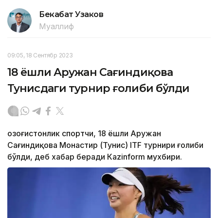
Бекабат Узаков
Муаллиф
09:05, 18 Сентябр 2023
18 ёшли Аружан Сағиндиқова
Тунисдаги турнир ғолиби бўлди
Қозоғистонлик спортчи, 18 ёшли Аружан
Сағиндиқова Монастир (Тунис) ITF турнири ғолиби
бўлди, деб хабар беради Каzinform мухбири.