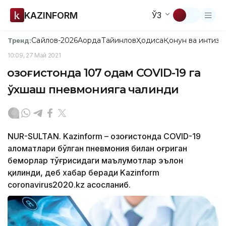
KAZINFORM
ЎЗ
Сайлов-2026
Ақорда
Тайинлов
Ҳодиса
Қонун ва интизо
Тренд:
10:09, 27 Май 2021
Қозоғистонда 107 одам COVID-19 га
ўхшаш пневмонияга чалинди
NUR-SULTAN. Kazinform – Қозоғистонда COVID-19
аломатлари бўлган пневмония билан оғриган
беморлар тўғрисидаги маълумотлар эълон
қилинди, деб хабар беради Kazinform
coronavirus2020.kz асосланиб.