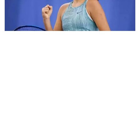
Фото: ktf.kz
Дунёнинг 829-ракеткаси, ушбу мусобақанинг 3-
ракеткаси А. Саөиндиыова финалда жаҳон
рейтингида 1253-ўринни эгаллаб турган
ҳиндистонлик Вайшнави Адкарга қарши
чемпионлик учун кураш олиб борди.
Биринчи партия кескин курашлар остида ўтди,
Аружан тай-брейкда муваффақиятли ўйнади - 7:6
(8:6).