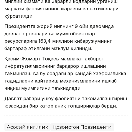
миллий хизмати ва Зарарли кодларни ўрганиш
маркази фаолиятининг жараёни ва натижалари
кўрсатилди.
Президентга жорий йилнинг 9 ойи давомида
давлат органлари ва муҳим объектлар
ресурсларига 163,4 миллион киберҳужумнинг
бартараф этилгани маълум қилинди.
Қасим-Жомарт Тоқаев мамлакат ахборот
инфратузилмасининг барқарор ишлашини
таъминлаш ва бу соҳадаги ҳар қандай хавфсизликка
таҳдидларни қайтариш механизмларини ишлаб
чиқиш муҳимлигини таъкидлади.
Давлат раҳбари ушбу фаолиятни такомиллаштириш
юзасидан бир қатор аниқ топшириқлар берди.
Асосий янгилик
Қозоғистон Президенти