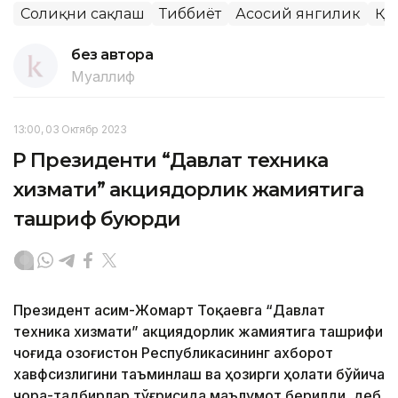
Соғлиқни сақлаш
Тиббиёт
Асосий янгилик
ҚР
без автора
Муаллиф
13:00, 03 Октябр 2023
ҚР Президенти “Давлат техника
хизмати” акциядорлик жамиятига
ташриф буюрди
Президент Қасим-Жомарт Тоқаевга “Давлат
техника хизмати” акциядорлик жамиятига ташрифи
чоғида Қозоғистон Республикасининг ахборот
хавфсизлигини таъминлаш ва ҳозирги ҳолати бўйича
чора-тадбирлар тўғрисида маълумот берилди, деб