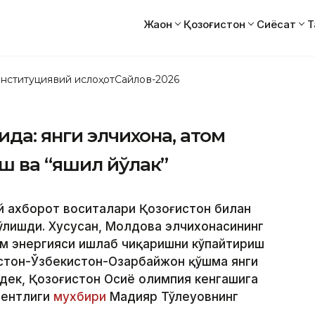
Жаҳон
Қозоғистон
Сиёсат
Т
нституциявий ислоҳот
Сайлов-2026
да: янги элчихона, атом
ш ва “яшил йўлак”
й ахборот воситалари Қозоғистон билан
бўлишди. Хусусан, Молдова элчихонасининг
ом энергияси ишлаб чиқаришни кўпайтириш
истон-Ўзбекистон-Озарбайжон қўшма янги
нгдек, Қозоғистон Осиё олимпия кенгашига
ентлиги
мухбири
Мадияр Тўлеуовнинг