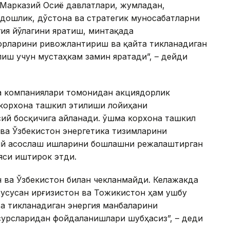
 Марказий Осиё давлатлари, жумладан,
рдошлик, дўстона ва стратегик муносабатларни
ия йўлагини яратиш, минтақада
зорларини ривожлантириш ва қайта тикланадиган
лиш учун мустаҳкам замин яратади”, – дейди
ка компаниялари томонидан акциядорлик
корхона ташкил этилиши лойиҳани
й босқичига айланади. Қўшма корхона ташкил
 ва Ўзбекистон энергетика тизимларини
ий асослаш ишларини бошлашни режалаштирган
яси иштирок этди.
н ва Ўзбекистон билан чекланмайди. Келажакда
усусан Қирғизистон ва Тожикистон ҳам ушбу
а тикланадиган энергия манбаларини
сурсларидан фойдаланишлари шубҳасиз”, – деди