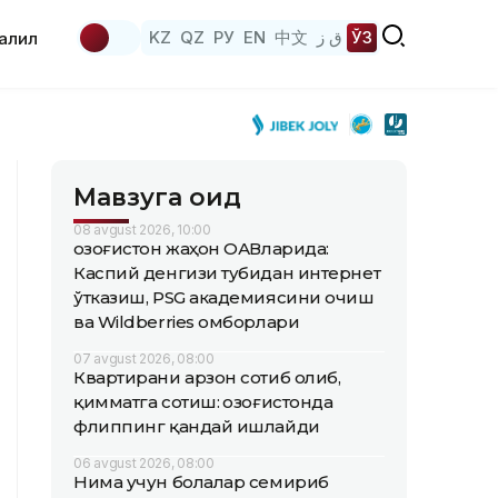
KZ
QZ
РУ
EN
中文
ق ز
ЎЗ
аҳлил
Мавзуга оид
08 avgust 2026, 10:00
Қозоғистон жаҳон ОАВларида:
Каспий денгизи тубидан интернет
ўтказиш, PSG академиясини очиш
ва Wildberries омборлари
07 avgust 2026, 08:00
Квартирани арзон сотиб олиб,
қимматга сотиш: Қозоғистонда
флиппинг қандай ишлайди
06 avgust 2026, 08:00
Нима учун болалар семириб