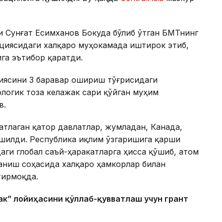
ри Сунғат Есимханов Бокуда бўлиб ўтган БМТнинг
циясидаги халқаро муҳокамада иштирок этиб,
га эътибор қаратди.
гиясини 3 баравар ошириш тўғрисидаги
логик тоза келажак сари қўйган муҳим
в.
атлаган қатор давлатлар, жумладан, Канада,
ўшилди. Республика иқлим ўзгаришига қарши
ги глобал саъй-ҳаракатларга ҳисса қўшиб, атом
аниш соҳасида халқаро ҳамкорлар билан
тирмоқда.
ак” лойиҳасини қўллаб-қувватлаш учун грант