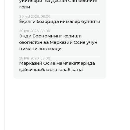
ўйинлари" ва Дастан Сатпаевнинг
голи
30 iyul 2026, 08:00
Ёқилғи бозорида нималар бўляпти
29 iyul 2026, 08:00
Энди Бернемнинг келиши
Қозоғистон ва Марказий Осиё учун
нимани англатади
28 iyul 2026, 08:00
Марказий Осиё мамлакатларида
қайси касбларга талаб катта