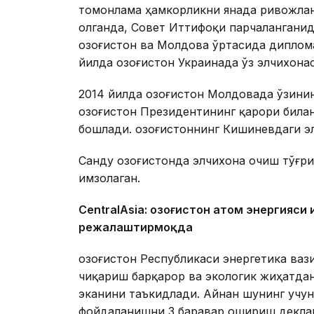
томонлама ҳамкорликни янада ривожла
олганда, Совет Иттифоқи парчаланганид
Қозоғистон ва Молдова ўртасида диплом
йилда Қозоғистон Украинада ўз элчихона
2014 йилда Қозоғистон Молдовада ўзинин
Қозоғистон Президентининг қарори бил
бошлади. Қозоғистоннинг Кишиневдаги э
Санду Қозоғистонда элчихона очиш тўғр
имзолаган.
CentralAsia: Қозоғистон атом энергияс
режалаштирмоқда
Қозоғистон Республикаси энергетика ва
чиқариш барқарор ва экологик жиҳатдан
эканини таъкидлади. Айнан шунинг учун 
фойдаланишни 3 баравар ошириш декла