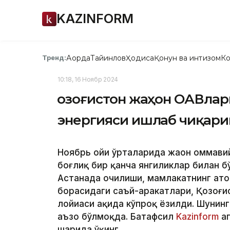
KAZINFORM
Ақорда
Тайинлов
Ҳодиса
Қонун ва интизом
Ко
Тренд:
10:18, 16 Ноябр 2024
Қозоғистон жаҳон ОАВлари
энергияси ишлаб чиқари
Ноябрь ойи ўрталарида жаҳон оммави
боғлиқ бир қанча янгиликлар билан 
Астанада очилиши, мамлакатнинг ат
борасидаги саъй-ҳаракатлари, Қозоғ
лойиҳаси ҳақида кўпроқ ёзилди. Шуни
аъзо бўлмоқда. Батафсил
Kazinform
аг
шарҳида ўқинг.