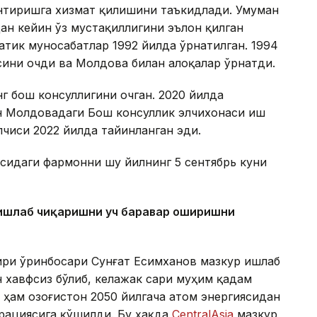
нтиришга хизмат қилишини таъкидлади. Умуман
ан кейин ўз мустақиллигини эълон қилган
атик муносабатлар 1992 йилда ўрнатилган. 1994
сини очди ва Молдова билан алоқалар ўрнатди.
г бош консуллигини очган. 2020 йилда
ан Молдовадаги Бош консуллик элчихонаси иш
лчиси 2022 йилда тайинланган эди.
исидаги фармонни шу йилнинг 5 сентябрь куни
и ишлаб чиқаришни уч баравар оширишни
зири ўринбосари Сунғат Есимханов мазкур ишлаб
 хавфсиз бўлиб, келажак сари муҳим қадам
ҳам Қозоғистон 2050 йилгача атом энергиясидан
рациясига қўшилди. Бу ҳақда
CentralAsia
мазкур