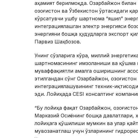
аҳамият берилмоқда. Озарбайжон билан
Қозоғистон ва Ўзбекистон ўртасидаги қа
кўрсатувчи ушбу шартнома “яшил” энерг
интеграциялашган электр энергияси бо
энергияни бошқа ҳудудларга экспорт қи
Парвиз Шаҳбозов.
Унинг сўзларига кўра, миллий энергети
шартномасининг имзоланиши ва қўшма 
муваффақиятли амалга оширишнинг асоси
этилгандан сўнг Озарбайжон, Қозоғистон
интеграциялашувининг техник-иқтисод
эди. Лойиҳада CESI консалтинг компани
“Бу лойиҳа фақат Озарбайжон, Қозоғисто
Марказий Осиёнинг бошқа давлатлари, х
лойиҳага қўшилиши мумкин ва улар қайт
мувозанатлаш учун ўзларининг гидроре