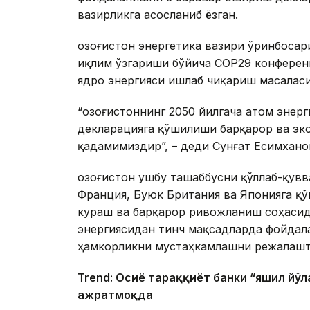
вазирликга асосланиб ёзган.
Қозоғистон энергетика вазири ўринбоса
иқлим ўзгариши бўйича CОР29 конферен
ядро энергияси ишлаб чиқариш масаласи
“Қозоғистоннинг 2050 йилгача атом энер
декларацияга қўшилиши барқарор ва эко
қадамимиздир”, – деди Сунғат Есимхано
Қозоғистон ушбу ташаббусни қўллаб-қувв
Франция, Буюк Британия ва Японияга қ
кураш ва барқарор ривожланиш соҳасида
энергиясидан тинч мақсадларда фойдал
ҳамкорликни мустаҳкамлашни режалаш
Trend: Осиё тараққиёт банки “яшил йўл
ажратмоқда