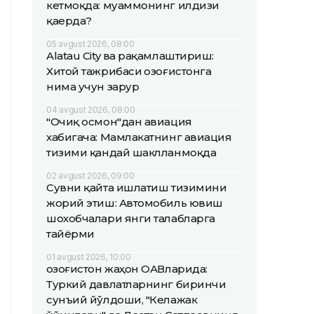
кетмоқда: муаммонинг илдизи
қаерда?
05 avgust 2026, 08:00
Alatau City ва рақамлаштириш:
Хитой тажрибаси Қозоғистонга
нима учун зарур
04 avgust 2026, 08:00
"Очиқ осмон"дан авиация
хабигача: Мамлакатнинг авиация
тизими қандай шаклланмоқда
02 avgust 2026, 09:00
Сувни қайта ишлатиш тизимини
жорий этиш: Автомобиль ювиш
шохобчалари янги талабларга
тайёрми
01 avgust 2026, 10:00
Қозоғистон жаҳон ОАВларида:
Туркий давлатларнинг биринчи
сунъий йўлдоши, "Келажак