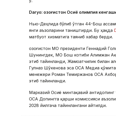
у.
Daryo: Қозоғистон Осиё олимпия кенгаш
Нью-Деҳлида бўлиб ўтган 44-Бош ассам
янги аъзоларини таништирди. Бу ҳақда
матбуот хизматига таяниб хабар берди.
Қозоғистон МОҚ президенти Геннадий Го
Шунингдек, МОҚ Бош котиби Алимжан Ақ
этиб тайинланди, Жамоатчилик билан а
Гулназ Шўкенова эса ОСА Медиа қўмита
менежери Роман Темиржанов ОСА Ахборо
этиб тайинланди.
Марказий Осиё минтақавий антидопинг
ОCА Допингга қарши комиссияси аъзоли
2028 йилгача тайинлангани айтилди.