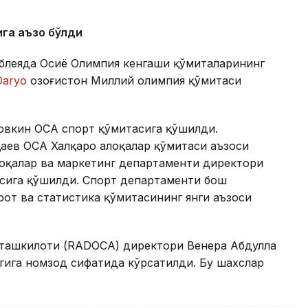
ига аъзо бўлди
блеяда Осиё Олимпия кенгаши қўмиталарининг
Daryo
Қозоғистон Миллий олимпия қўмитаси
ловкин ОСА спорт қўмитасига қўшилди.
аев ОСА Халқаро алоқалар қўмитаси аъзоси
лоқалар ва маркетинг департаменти директори
сига қўшилди. Спорт департаменти бош
т ва статистика қўмитасининг янги аъзоси
 ташкилоти (RADOCA) директори Венера Абдулла
гига номзод сифатида кўрсатилди. Бу шахслар