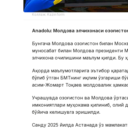
Коллаж: Kazinform
Anadolu: Молдова элчихонаси Қозоғист
Бунгача Молдова Қозоғистон билан Моск
муносабат билан Молдова президенти Ма
элчихона очилишини маълум қилди. Бу 
Ақорда маълумотларига эътибор қарата
бўлиб ўтган БМТнинг иқлим ўзгариши б
Қасим-Жомарт Тоқаев молдовалик ҳамка
Учрашувда Қозоғистон ва Молдова ўрта
имкониятлари муҳокама қилиниб, олий 
бўйича келишувга эришилди.
Санду 2025 йилда Астанада ўз мамлакат