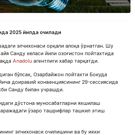
онда 2025 йилда очилади
вадаги элчихонаси орқали алоқа ўрнатган. Шу
йя Санду келаси йили Қозоғистон пойтахтида
ҳақда
Anadolu
агентлиги хабар тарқатди.
диган бўлсак, Озарбайжон пойтахти Бокуда
ўйича доиравий конвенциясининг 29-сессиясида
сби Санду билан учрашди.
сидаги дўстона муносабатларни яхшилаш
даражадаги ўзаро ташрифлар ташкил этиш
ининг элчихонаси очилишини ва бу икки