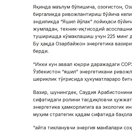
Яқинда маълум бўлишича, Қозоғистон, О
биргаликда ривожлантириш бўйича кели
эндиликда “Яшил йўлак” лойиҳаси бўйич
жумладан, техник-иқтисодий асослашни
туширишда кўмаклашиш учун 225 минг д
Бу ҳақда Озарбайжон энергетика вазир
берди.
“Икки кун аввал юқори даражадаги CОР2
Ўзбекистон “яшил” энергетикани ривож
шериклик тўғрисида ҳукуматлараро бити
Вазир, шунингдек, Саудия Арабистонини
сифатидаги ролини тасдиқловчи ҳужжат
энергетика ҳамкорлигига ва экологик и
муҳим стратегик қадам сифатида баҳола
“Қайта тикланувчи энергия манбалари с