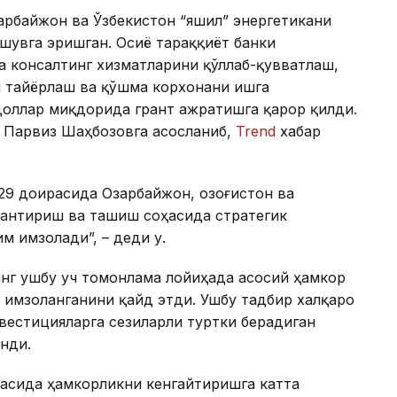
зарбайжон ва Ўзбекистон “яшил” энергетикани
шувга эришган. Осиё тараққиёт банки
а консалтинг хизматларини қўллаб-қувватлаш,
 тайёрлаш ва қўшма корхонани ишга
оллар миқдорида грант ажратишга қарор қилди.
и Парвиз Шаҳбозовга асосланиб,
Trend
хабар
9 доирасида Озарбайжон, Қозоғистон ва
лантириш ва ташиш соҳасида стратегик
м имзолади”, – деди у.
нг ушбу уч томонлама лойиҳада асосий ҳамкор
 имзоланганини қайд этди. Ушбу тадбир халқаро
нвестицияларга сезиларли туртки берадиган
нди.
оҳасида ҳамкорликни кенгайтиришга катта