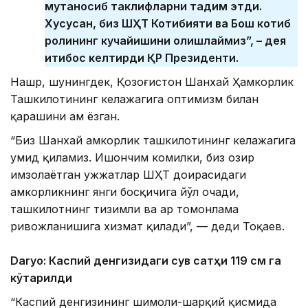
мутаносиб таклифларни тақдим этди.
Хусусан, биз ШҲТ Котибияти ва Бош котиб
ролининг кучайишини олқишлаймиз”, – дея
иқтибос келтирди ҚР Президенти.
Нашр, шунингдек, Қозоғистон Шанхай Ҳамкорлик
Ташкилотининг келажагига оптимизм билан
қарашини ҳам ёзган.
“Биз Шанхай ҳамкорлик ташкилотининг келажагига
умид қиламиз. Ишончим комилки, биз ҳозир
имзолаётган ҳужжатлар ШҲТ доирасидаги
ҳамкорликнинг янги босқичига йўл очади,
ташкилотнинг тизимли ва ҳар томонлама
ривожланишига хизмат қилади”, — деди Тоқаев.
Daryo: Каспий денгизидаги сув сатҳи 119 см га
кўтарилди
“Каспий денгизининг шимоли-шарқий қисмида