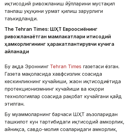
иқтисодий ривожланиш йўлларини мустақил
танлаш ҳуқуқини ҳурмат қилиш зарурлиги
таъкидланди.
The Tehran Times: ШҲТ Евроосиёнинг
ривожланаётган мамлакатлари иқтисодий
ҳамкорлигининг ҳаракатлантирувчи кучига
айланади
Бу ҳақда Эроннинг
Tehran Times
газетаси ёзган.
Газета мақоласида хавфсизлик соҳасида
кескинликнинг кучайиши, жаҳон иқтисодиётида
протекционизмнинг кучайиши ва юқори
технологиялар соҳасида рақобат кучайгани қайд
этилган.
Бу муаммоларнинг барчаси ШҲТ аъзоларидан
ташкилот кун тартибидаги иқтисодий ҳамкорлик,
айниқса, савдо-молия соҳаларидаги ҳамкорлик,