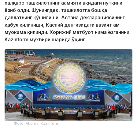
халқаро ташкилотнинг аҳамияти ҳақидаги нутқини
ёзиб олди. Шунингдек, ташкилотга бошқа
давлатнинг қўшилиши, Астана декларациясининг
қабул қилиниши, Каспий денгизидаги вазият ҳам
муҳокама қилинди. Хорижий матбуот нима ёзганини
Kazinform мухбири шарҳида ўқинг.
Фото: Akorda; Kazinform