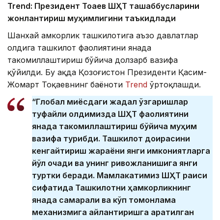
Trend: Президент Тоқаев ШҲТ ташаббусларини
жонлантириш муҳимлигини таъкидлади
Шанхай ҳамкорлик ташкилотига аъзо давлатлар
олдига ташкилот фаолиятини янада
такомиллаштириш бўйича долзарб вазифа
қўйилди. Бу ҳақда Қозоғистон Президенти Қасим-
Жомарт Тоқаевнинг баёноти
Trend
ўртоқлашди.
“Глобал миқёсдаги жадал ўзгаришлар
туфайли олдимизда ШҲТ фаолиятини
янада такомиллаштириш бўйича муҳим
вазифа турибди. Ташкилот доирасини
кенгайтириш жараёни янги имкониятларга
йўл очади ва унинг ривожланишига янги
туртки беради. Мамлакатимиз ШҲТ раиси
сифатида Ташкилотни ҳамкорликнинг
янада самарали ва кўп томонлама
механизмига айлантиришга қаратилган