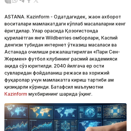
ASTANА. Кazinform - Одатдагидек, жаҳон ахборот
воситалари мамлакатдаги кўплаб масалаларни кенг
ёритдилар. Улар орасида Қозоғистонда
қурилаётган янги Wildberries омборлари, Каспий
денгизи тубидан интернет ўтказиш масаласи ва
Астанада очилиши режалаштирилган «Пари Сен-
Жермен» футбол клубининг расмий академияси
ҳақида сўз юритилди. 2040 йилгача ер ости
сувларидан фойдаланиш режаси ва хорижий
фуқаролар учун мамлакатга кириш тартиби ҳам
қизиқарли кўринди. Батафсил маълумотни
Кazinform
мухбирининг шарҳида ўқинг.