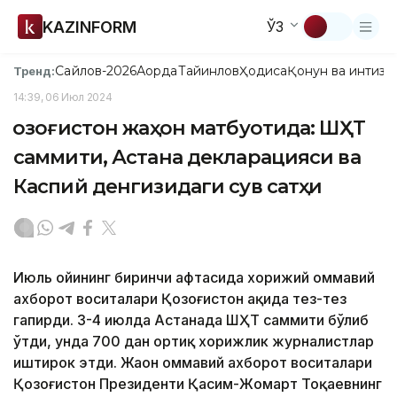
KAZINFORM
ЎЗ
Сайлов-2026
Ақорда
Тайинлов
Ҳодиса
Қонун ва интизо
Тренд:
14:39, 06 Июл 2024
Қозоғистон жаҳон матбуотида: ШҲТ
саммити, Астана декларацияси ва
Каспий денгизидаги сув сатҳи
Июль ойининг биринчи ҳафтасида хорижий оммавий
ахборот воситалари Қозоғистон ҳақида тез-тез
гапирди. 3-4 июлда Астанада ШҲТ саммити бўлиб
ўтди, унда 700 дан ортиқ хорижлик журналистлар
иштирок этди. Жаҳон оммавий ахборот воситалари
Қозоғистон Президенти Қасим-Жомарт Тоқаевнинг