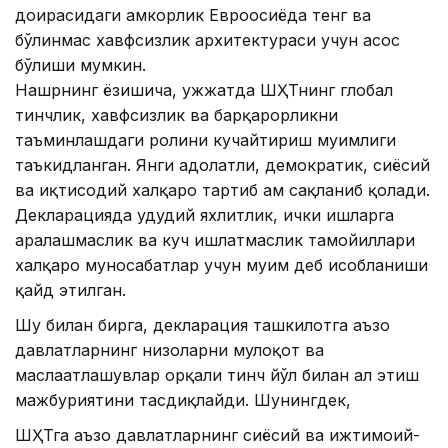
доирасидаги ҳамкорлик Евроосиёда тенг ва
бўлинмас хавфсизлик архитектураси учун асос
бўлиши мумкин.
Нашрнинг ёзишича, ҳужжатда ШҲТнинг глобал
тинчлик, хавфсизлик ва барқарорликни
таъминлашдаги ролини кучайтириш муҳимлиги
таъкидланган. Янги адолатли, демократик, сиёсий
ва иқтисодий халқаро тартиб ҳам сақланиб қолади.
Декларацияда ҳудудий яхлитлик, ички ишларга
аралашмаслик ва куч ишлатмаслик тамойиллари
халқаро муносабатлар учун муҳим деб ҳисобланиши
қайд этилган.
Шу билан бирга, декларация ташкилотга аъзо
давлатларнинг низоларни мулоқот ва
маслаҳатлашувлар орқали тинч йўл билан ҳал этиш
мажбуриятини тасдиқлайди. Шунингдек,
ШҲТга аъзо давлатларнинг сиёсий ва ижтимоий-