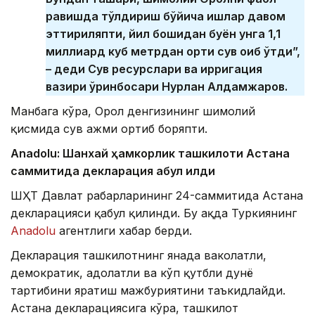
равишда тўлдириш бўйича ишлар давом
эттириляпти, йил бошидан буён унга 1,1
миллиард куб метрдан ортиқ сув оқиб ўтди”,
– деди Сув ресурслари ва ирригация
вазири ўринбосари Нурлан Алдамжаров.
Манбага кўра, Орол денгизининг шимолий
қисмида сув ҳажми ортиб боряпти.
Anadolu: Шанхай ҳамкорлик ташкилоти Астана
саммитида декларация қабул қилди
ШҲТ Давлат раҳбарларининг 24-саммитида Астана
декларацияси қабул қилинди. Бу ҳақда Туркиянинг
Anadolu
агентлиги хабар берди.
Декларация ташкилотнинг янада ваколатли,
демократик, адолатли ва кўп қутбли дунё
тартибини яратиш мажбуриятини таъкидлайди.
Астана декларациясига кўра, ташкилот