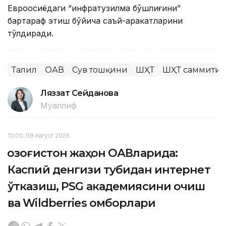
Евроосиёдаги “инфратузилма бўшлиғини”
бартараф этиш бўйича саъй-ҳаракатларини
тўлдиради.
Таҳлил
ОАВ
Сув тошқини
ШҲТ
ШҲТ саммити
Ляззат Сейданова
Муаллиф
10:00, 08 Август 2026
Қозоғистон жаҳон ОАВларида:
Каспий денгизи тубидан интернет
ўтказиш, PSG академиясини очиш
ва Wildberries омборлари