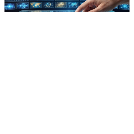
Коллаж: kazinform/ СИ
ТАСС: Хорижий фуқаролар учун Қозоғистонга
кириш пуллик бўлади
Қозоғистон хорижий фуқаролар ва фуқаролиги
бўлмаган шахслар учун мамлакатга кириш учун
электрон рухсатнома тизимини жорий қилиши
мумкин. Агар ушбу ўзгариш қўллаб-қувватланса,
хорижий фуқаролар учун Қозоғистонга кириш
пуллик бўлади. Бу ҳақда Россиянинг
ТАСС
ахборот
агентлиги хабар берди.