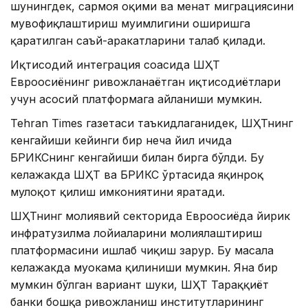
шунингдек, сармоя оқими ва меҳнат миграциясини
мувофиқлаштириш муҳимлигини оширишга
қаратилган саъй-ҳаракатларини талаб қилади.
Иқтисодий интеграция соҳасида ШҲТ
Евроосиёнинг ривожланаётган иқтисодиётлари
учун асосий платформага айланиши мумкин.
Tehran Times газетаси таъкидлаганидек, ШҲТнинг
кенгайиши кейинги бир неча йил ичида
БРИКСнинг кенгайиши билан бирга бўлди. Бу
келажакда ШҲТ ва БРИКС ўртасида яқинроқ
мулоқот қилиш имкониятини яратади.
ШҲТнинг молиявий секторида Евроосиёда йирик
инфратузилма лойиҳаларини молиялаштириш
платформасини ишлаб чиқиш зарур. Бу масала
келажакда муҳокама қилиниши мумкин. Яна бир
мумкин бўлган вариант шуки, ШҲТ Тараққиёт
банки бошқа ривожланиш институтларининг