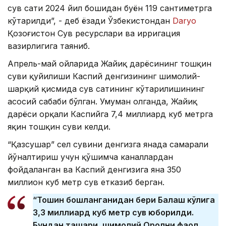
сув сатҳи 2024 йил бошидан буён 119 сантиметрга
кўтарилди”, - деб ёзади Ўзбекистондан
Daryo
Қозоғистон Сув ресурслари ва ирригация
вазирлигига таяниб.
Апрель-май ойларида Жайиқ дарёсининг тошқин
суви қуйилиши Каспий денгизининг шимолий-
шарқий қисмида сув сатҳининг кўтарилишининг
асосий сабаби бўлган. Умуман олганда, Жайиқ
дарёси орқали Каспийга 7,4 миллиард куб метрга
яқин тошқин суви келди.
“Қазсушар” сел сувини денгизга янада самарали
йўналтириш учун қўшимча каналлардан
фойдаланган ва Каспий денгизига яна 350
миллион куб метр сув етказиб берган.
“Тошқин бошланганидан бери Балқаш кўлига
3,3 миллиард куб метр сув юборилди.
Бундан ташқари, шимолий Оролни фаол