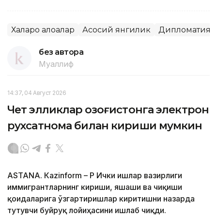
Халқаро алоқалар
Асосий янгилик
Дипломатия
без автора
Муаллиф
14:37, 04 Август 2026
Чет элликлар Қозоғистонга электрон
рухсатнома билан кириши мумкин
ASTANА. Кazinform – ҚР Ички ишлар вазирлиги
иммигрантларнинг кириши, яшаши ва чиқиши
қоидаларига ўзгартиришлар киритишни назарда
тутувчи буйруқ лойиҳасини ишлаб чиқди.