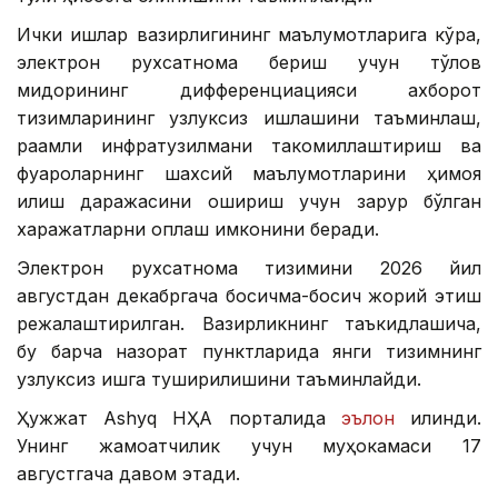
Ички ишлар вазирлигининг маълумотларига кўра,
электрон рухсатнома бериш учун тўлов
миқдорининг дифференциацияси ахборот
тизимларининг узлуксиз ишлашини таъминлаш,
рақамли инфратузилмани такомиллаштириш ва
фуқароларнинг шахсий маълумотларини ҳимоя
қилиш даражасини ошириш учун зарур бўлган
харажатларни қоплаш имконини беради.
Электрон рухсатнома тизимини 2026 йил
августдан декабргача босқичма-босқич жорий этиш
режалаштирилган. Вазирликнинг таъкидлашича,
бу барча назорат пунктларида янги тизимнинг
узлуксиз ишга туширилишини таъминлайди.
Ҳужжат Ashyq НҲА порталида
эълон
қилинди.
Унинг жамоатчилик учун муҳокамаси 17
августгача давом этади.