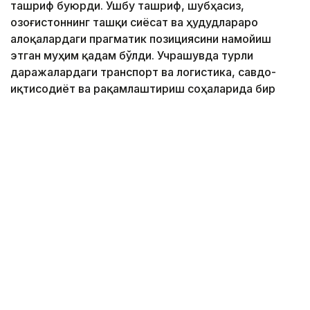
ташриф буюрди. Ушбу ташриф, шубҳасиз,
Қозоғистоннинг ташқи сиёсат ва ҳудудлараро
алоқалардаги прагматик позициясини намойиш
этган муҳим қадам бўлди. Учрашувда турли
даражалардаги транспорт ва логистика, савдо-
иқтисодиёт ва рақамлаштириш соҳаларида бир
қатор лойиҳалар бошланди. Кazinformнинг таҳлилий
шарҳловчиси Президентнинг ташрифи контекстини
таҳлил қилди.