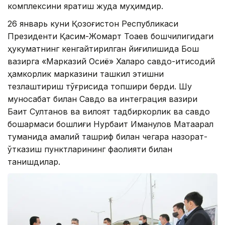
комплексини яратиш жуда муҳимдир.
26 январь куни Қозоғистон Республикаси
Президенти Қасим-Жомарт Тоқаев бошчилигидаги
ҳукуматнинг кенгайтирилган йиғилишида Бош
вазирга «Марказий Осиё» Халқаро савдо-иқтисодий
ҳамкорлик марказини ташкил этишни
тезлаштириш тўғрисида топшириқ берди. Шу
муносабат билан Савдо ва интеграция вазири
Бақит Султанов ва вилоят тадбиркорлик ва савдо
бошқармаси бошлиғи Нурбақит Иманқулов Мақтаарал
туманида амалий ташриф билан чегара назорат-
ўтказиш пунктларининг фаолияти билан
танишдилар.