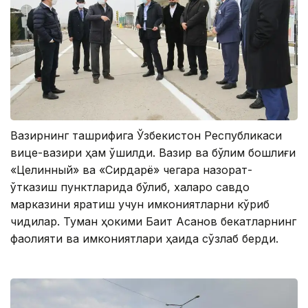
Вазирнинг ташрифига Ўзбекистон Республикаси
вице-вазири ҳам қўшилди. Вазир ва бўлим бошлиғи
«Целинный» ва «Сирдарё» чегара назорат-
ўтказиш пунктларида бўлиб, халқаро савдо
марказини яратиш учун имкониятларни кўриб
чиқдилар. Туман ҳокими Бақит Асанов бекатларнинг
фаолияти ва имкониятлари ҳақида сўзлаб берди.