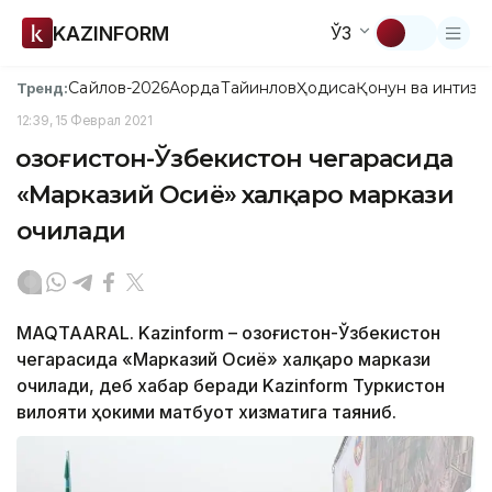
KAZINFORM
ЎЗ
Сайлов-2026
Ақорда
Тайинлов
Ҳодиса
Қонун ва интизо
Тренд:
12:39, 15 Феврал 2021
Қозоғистон-Ўзбекистон чегарасида
«Марказий Осиё» халқаро маркази
очилади
MAQTAARAL. Kazinform – Қозоғистон-Ўзбекистон
чегарасида «Марказий Осиё» халқаро маркази
очилади, деб хабар беради Kazinform Туркистон
вилояти ҳокими матбуот хизматига таяниб.