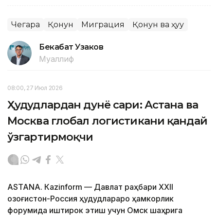
Чегара
Қонун
Миграция
Қонун ва ҳуқуқ
Бекабат Узаков
Муаллиф
08:00, 27 Июл 2026
Ҳудудлардан дунё сари: Астана ва
Москва глобал логистикани қандай
ўзгартирмоқчи
ASTANА. Кazinform — Давлат раҳбари ХХII
Қозоғистон-Россия ҳудудлараро ҳамкорлик
форумида иштирок этиш учун Омск шаҳрига