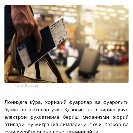
Фото: Pixabay
Лойиҳага кўра, хорижий фуқаролар ва фуқаролиги
бўлмаган шахслар учун Қозоғистонга кириш учун
электрон рухсатнома бериш механизми жорий
этилади. Бу миграция оқимларининг очиқ, тезкор ва
тўлиқ ҳисобга олинишини таъминлайди.