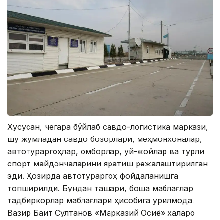
Хусусан, чегара бўйлаб савдо-логистика маркази,
шу жумладан савдо бозорлари, меҳмонхоналар,
автотураргоҳлар, омборлар, уй-жойлар ва турли
спорт майдончаларини яратиш режалаштирилган
эди. Ҳозирда автотураргоҳ фойдаланишга
топширилди. Бундан ташқари, бошқа маблағлар
тадбиркорлар маблағлари ҳисобига қурилмоқда.
Вазир Бақит Султанов «Марказий Осиё» халқаро