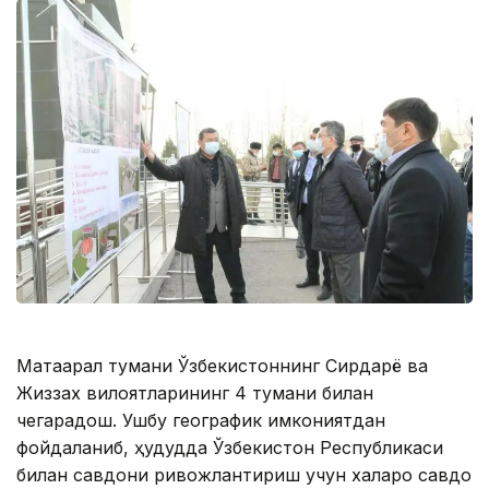
Мақтаарал тумани Ўзбекистоннинг Сирдарё ва
Жиззах вилоятларининг 4 тумани билан
чегарадош. Ушбу географик имкониятдан
фойдаланиб, ҳудудда Ўзбекистон Республикаси
билан савдони ривожлантириш учун халқаро савдо