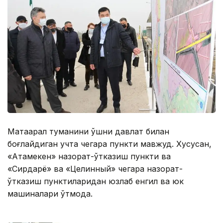
Мақтаарал туманини қўшни давлат билан
боғлайдиган учта чегара пункти мавжуд. Хусусан,
«Атамекен» назорат-ўтказиш пункти ва
«Сирдарё» ва «Целинный» чегара назорат-
ўтказиш пунктиларидан юзлаб енгил ва юк
машиналари ўтмоқда.