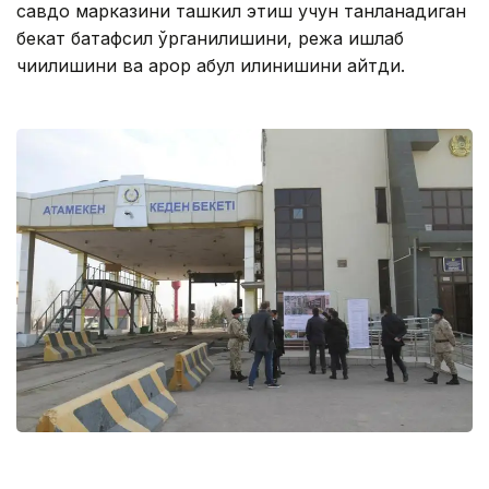
савдо марказини ташкил этиш учун танланадиган
бекат батафсил ўрганилишини, режа ишлаб
чиқилишини ва қарор қабул қилинишини айтди.