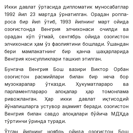
Икки давлат ўртасида дипломатик муносабатлар
1992 йил 23 мартда ўрнатилган. Орадан роппа-
роса бир йил ўтиб, 1993 йилнинг март ойида
Қозоғистонда Венгрия элчихонаси очилди ва
орадан кўп ўтмай, сентябрь ойида Қозоғистон
элчихонаси ҳам ўз фаолиятини бошлади. Ўшандан
бери мамлакатнинг бир қанча шаҳарларида
Венгрия консулликлари ташкил этилган.
Бунгача Венгрия Бош вазири Виктор Орбан
Қозоғистон расмийлари билан бир неча бор
музокаралар ўтказди. Ҳукуматлараро ва
парламентлараро алоқалар ҳар томонлама
ривожланган. Ҳар икки давлат иқтисодий
йўналишларга устувор аҳамият беради. Қозоғистон
Венгрия билан савдо алоқалари бўйича МДҲда
тўртинчи ўринда туради.
Ўтган йилнинг ноябрь ойида Қозоғистон Бош