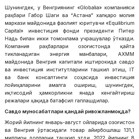
Шунингдек, у Венгриянинг «Globalia» компанияси
раҳбари Габор Шаги ва “Астана” халқаро молия
маркази майдонида фаолият юритувчи «Equilibrium
Capital» инвестиция фонди президенти Питер
Надь билан икки томонлама учрашувлар ўтказди.
Компания раҳбарлари Қозоғистонда қайта
тикланадиган энергия манбалари, АХММ
майдонида Венгрия капитали иштирокида савдо
ва инвестиция институтларини ташкил этиш, IT
ва банк консалтинги соҳасида инвестиция
лойиҳаларини амалга ошириш, шунингдек,
иқтисодий ҳамкорликни янада кенгайтириш
режалари ҳақида батафсил гаплашдилар.
Савдо муносабатлари қандай ривожланмоқда?
Жорий йилнинг январь-август ойларида Қозоғистон
ва Венгрия ўртасидаги товар айирбошлаш 131,1
миллион долларни ташкил этди. 2022 йилнинг 8