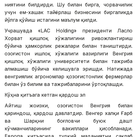
ниятини билдирди. Шу билан бирга, чорвачилик
учун ем-хашак тайёрлаш бизнесини биргаликда
йўлга қўйиш истагини маълум қилди.
Учрашувда «LAC Holding» президенти Ласло
Хорват қишлоқ хўжалигини ривожлантириш
бўйича ҳамкорлик режалари билан таништирди.
Қозоғистон Қишлоқ хўжалиги вазирлиги Венгрия
қишлоқ хўжалиги университети билан тажриба
алмашиш бўйича келишувга эришди. Натижада
венгриялик агрономлар қозоғистонлик фермерлар
билан ўз билим ва тажрибаларини ўртоқлашди.
Кўҳна қитъага кетган қардош эл
Айтиш жоизки, Қозоғистон Венгрия билан
қариндош, қардош давлатдир. Венгер халқи Ғарб
ва Шарқни боғловчи буюк дашт
кўчманчиларининг вакиллари ҳисобланади.
Европа қитъасида туркий маданиятни сақлаб