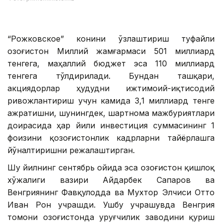
“Рожковское” конини ўзлаштириш туфайли
Қозоғистон Миллий жамғармаси 501 миллиард
тенгега, маҳаллий бюджет эса 110 миллиард
тенгега тўлдирилади. Бундан ташқари,
акциядорлар ҳудудни ижтимоий-иқтисодий
ривожлантириш учун камида 3,1 миллиард тенге
ажратишни, шунингдек, шартнома мажбуриятлари
доирасида ҳар йили инвестиция суммасининг 1
фоизини қозоғистонлик кадрларни тайёрлашга
йўналтиришни режалаштирган.
Шу йилнинг сентябрь ойида эса Қозоғистон қишлоқ
хўжалиги вазири Айдарбек Сапаров ва
Венгриянинг Фавқулодда ва Мухтор Элчиси Отто
Иван Рон учрашди. Ушбу учрашувда Венгрия
томони Қозоғистонда уруғчилик заводини қуриш