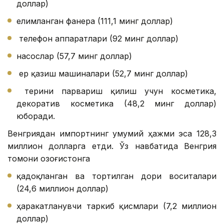
доллар)
елимланган фанера (111,1 минг доллар)
телефон аппаратлари (92 минг доллар)
насослар (57,7 минг доллар)
ер қазиш машиналари (52,7 минг доллар)
терини парвариш қилиш учун косметика,
декоратив косметика (48,2 минг доллар)
юборади.
Венгриядан импортнинг умумий ҳажми эса 128,3
миллион долларга етди. Ўз навбатида Венгрия
томони Қозоғистонга
қадоқланган ва тортилган дори воситалари
(24,6 миллион доллар)
ҳаракатланувчи таркиб қисмлари (7,2 миллион
доллар)