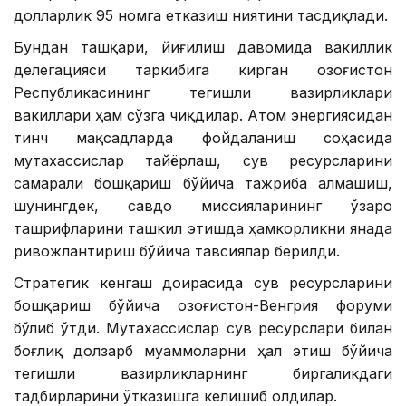
долларлик 95 номга етказиш ниятини тасдиқлади.
Бундан ташқари, йиғилиш давомида вакиллик
делегацияси таркибига кирган Қозоғистон
Республикасининг тегишли вазирликлари
вакиллари ҳам сўзга чиқдилар. Атом энергиясидан
тинч мақсадларда фойдаланиш соҳасида
мутахассислар тайёрлаш, сув ресурсларини
самарали бошқариш бўйича тажриба алмашиш,
шунингдек, савдо миссияларининг ўзаро
ташрифларини ташкил этишда ҳамкорликни янада
ривожлантириш бўйича тавсиялар берилди.
Стратегик кенгаш доирасида сув ресурсларини
бошқариш бўйича Қозоғистон-Венгрия форуми
бўлиб ўтди. Мутахассислар сув ресурслари билан
боғлиқ долзарб муаммоларни ҳал этиш бўйича
тегишли вазирликларнинг биргаликдаги
тадбирларини ўтказишга келишиб олдилар.