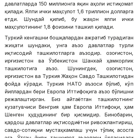
давлатларда 150 миллионга яқин аҳоли истиқомат
қилади. Ялпи ички маҳсулот 1,6 триллион долларга
етди. Шундай қилиб, бу жаҳон ялпи ички
маҳсулотининг 1,8 фоизини ташкил қилади.
Туркий кенгашни бошқалардан ажратиб турадиган
жиҳати шундаки, унга аъзо давлатлар турли
иқтисодий ташкилотларга аъзодир. Қозоғистон,
Қирғизистон ва Ўзбекистон Шанхай ҳамкорлик
ташкилотига аъзо. Шунингдек, Қозоғистон,
Қирғизистон ва Туркия Жаҳон Савдо Ташкилотидан
фойда кўради. Туркия НАТО аъзоси бўлиб, кўп
йиллардан бери Европа Иттифоқига аъзо бўлишни
режалаштирган. Биз айтаётган ташкилотнинг
кузатувчиси Венгрия ҳам Европа Иттифоқи, ҳам
Шенген ҳудудининг бир қисмидир. Бинобарин,
қардош давлатлар иқтисодиётни ривожлантириш,
савдо-сотиқни мустаҳкамлаш учун тўлиқ асосга
эга. Ўтган йили ташкилот аъзолари ўртасидаги