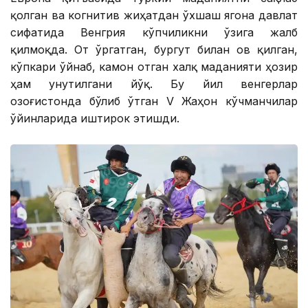
қолган ва когнитив жиҳатдан ўхшаш ягона давлат
сифатида Венгрия кўпчиликни ўзига жалб
қилмоқда. От ўргатган, бургут билан ов қилган,
кўпкари ўйнаб, камон отган халқ маданияти ҳозир
ҳам унутилгани йўқ. Бу йил венгерлар
Қозоғистонда бўлиб ўтган V Жаҳон кўчманчилар
ўйинларида иштирок этишди.