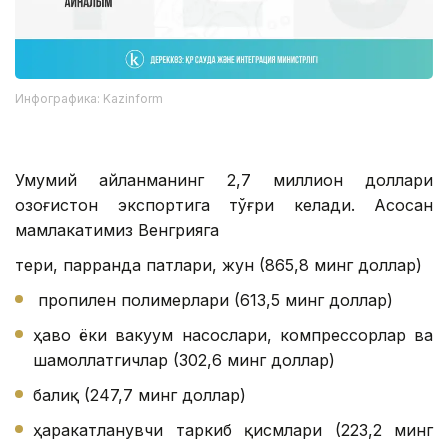
Инфографика: Kazinform
Умумий айланманинг 2,7 миллион доллари
Қозоғистон экспортига тўғри келади. Асосан
мамлакатимиз Венгрияга
тери, парранда патлари, жун (865,8 минг доллар)
пропилен полимерлари (613,5 минг доллар)
ҳаво ёки вакуум насослари, компрессорлар ва
шамоллатгичлар (302,6 минг доллар)
балиқ (247,7 минг доллар)
ҳаракатланувчи таркиб қисмлари (223,2 минг