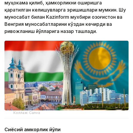
муҳокама қилиб, ҳамкорликни оширишга
қаратилган келишувларга эришишлари мумкин. Шу
муносабат билан Kazinform мухбири Қозоғистон ва
Венгрия муносабатларини кўздан кечирди ва
ривожланиш йўлларига назар ташлади.
Коллаж: Canva
Сиёсий ҳамкорлик йўли