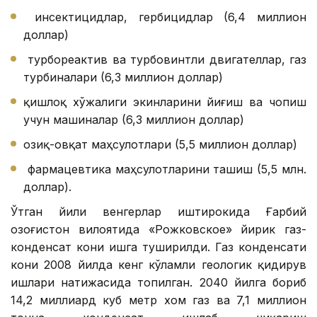
инсектицидлар, гербицидлар (6,4 миллион
доллар)
турбореактив ва турбовинтли двигателлар, газ
турбиналари (6,3 миллион доллар)
қишлоқ хўжалиги экинларини йиғиш ва чопиш
учун машиналар (6,3 миллион доллар)
озиқ-овқат маҳсулотлари (5,5 миллион доллар)
фармацевтика маҳсулотларини ташиш (5,5 млн.
доллар).
Ўтган йили венгерлар иштирокида Ғарбий
Қозоғистон вилоятида «Рожковское» йирик газ-
конденсат кони ишга туширилди. Газ конденсати
кони 2008 йилда кенг кўламли геологик қидирув
ишлари натижасида топилган. 2040 йилга бориб
14,2 миллиард куб метр хом газ ва 7,1 миллион