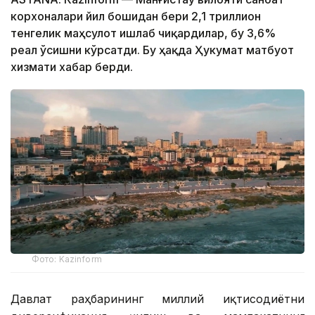
корхоналари йил бошидан бери 2,1 триллион
тенгелик маҳсулот ишлаб чиқардилар, бу 3,6%
реал ўсишни кўрсатди. Бу ҳақда Ҳукумат матбуот
хизмати хабар берди.
Фото: Kazinform
Давлат раҳбарининг миллий иқтисодиётни