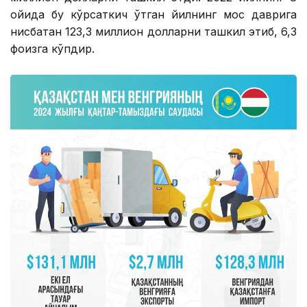
ойида бу кўрсаткич ўтган йилнинг мос даврига
нисбатан 123,3 миллион долларни ташкил этиб, 6,3
фоизга кўпдир.