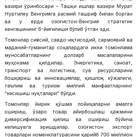
вазири ўринбосари – Ташқи ишлар вазири Мурат
Нуртилеу Венгрияга расмий ташриф билан борган
ва у ерда Қозоғистон-Венгрия стратегик
кенгашининг 6-йиғилиши бўлиб ўтган эди.
Томонлар сиёсий, савдо-иқтисодий, сармоявий ва
маданий-гуманитар соҳалардаги икки томонлама
муносабатларнинг долзарб масалаларини
муҳокама қилдилар. Энергетика, саноат,
транспорт ва логистика, сув ресурсларини
бошқариш ва инновациялар, қишлоқ хўжалиги,
таълим ва туризм миллий манфаатларнинг
“кесишиш нуқталари” бўлди.
Томонлар йирик қўшма лойиҳаларни амалга
ошириш, ўзаро товар айирбошлаш ҳажмини
диверсификация қилиш ва ошириш бўйича
келишувга эришдилар. Қозоғистон экспорт
товарлари номенклатурасини қарийб 700 миллион