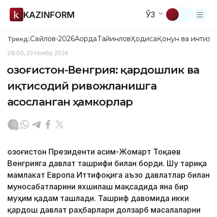
KAZINFORM
ЎЗ
Сайлов-2026
Ақорда
Тайинлов
Ҳодиса
Қонун ва интизо
Тренд:
08:00, 20 Ноябр 2024
Қозоғистон-Венгрия: қардошлик ва
иқтисодий ривожланишга
асосланган ҳамкорлар
Қозоғистон Президенти Қасим-Жомарт Тоқаев
Венгрияга давлат ташрифи билан борди. Шу тариқа
мамлакат Европа Иттифоқига аъзо давлатлар билан
муносабатларини яхшилаш мақсадида яна бир
муҳим қадам ташлади. Ташриф давомида икки
қардош давлат раҳбарлари долзарб масалаларни