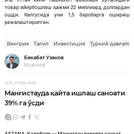
товар айирбошлаш ҳажми 22 миллиард доллардан
ошди. Келгусида уни 1,5 баробарга ошириш
режалаштирилган.
Венгрия
Таҳлил
Инвестиция
Туркий давлатла
Бекабат Узаков
Муаллиф
12:15, 24 Июл 2026
Манғистауда қайта ишлаш саноати
39% га ўсди
ASTANА. Кazinform — Манғистау вилояти саноат