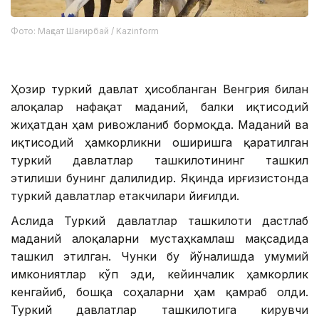
Фото: Мақсат Шағирбай / Kazinform
Ҳозир туркий давлат ҳисобланган Венгрия билан
алоқалар нафақат маданий, балки иқтисодий
жиҳатдан ҳам ривожланиб бормоқда. Маданий ва
иқтисодий ҳамкорликни оширишга қаратилган
туркий давлатлар ташкилотининг ташкил
этилиши бунинг далилидир. Яқинда Қирғизистонда
туркий давлатлар етакчилари йиғилди.
Аслида Туркий давлатлар ташкилоти дастлаб
маданий алоқаларни мустаҳкамлаш мақсадида
ташкил этилган. Чунки бу йўналишда умумий
имкониятлар кўп эди, кейинчалик ҳамкорлик
кенгайиб, бошқа соҳаларни ҳам қамраб олди.
Туркий давлатлар ташкилотига кирувчи