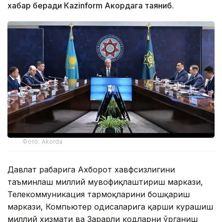
хабар беради Каzinform Акордага таяниб.
Фото: Akorda
Давлат раҳбарига Ахборот хавфсизлигини
таъминлаш миллий мувофиқлаштириш маркази,
Телекоммуникация тармоқларини бошқариш
маркази, Компьютер ҳодисаларига қарши курашиш
миллий хизмати ва Зарарли кодларни ўрганиш