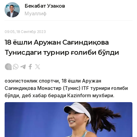
Бекабат Узаков
Муаллиф
09:05, 18 Сентябр 2023
18 ёшли Аружан Сағиндиқова
Тунисдаги турнир ғолиби бўлди
Қозоғистонлик спортчи, 18 ёшли Аружан
Сағиндиқова Монастир (Тунис) ITF турнири ғолиби
бўлди, деб хабар беради Каzinform мухбири.