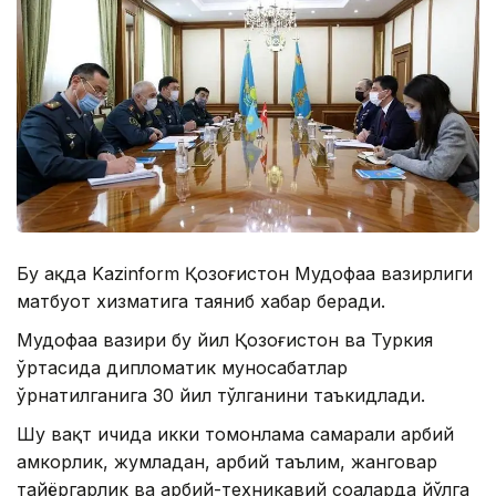
Бу ҳақда Kazinform Қозоғистон Мудофаа вазирлиги
матбуот хизматига таяниб хабар беради.
Мудофаа вазири бу йил Қозоғистон ва Туркия
ўртасида дипломатик муносабатлар
ўрнатилганига 30 йил тўлганини таъкидлади.
Шу вақт ичида икки томонлама самарали ҳарбий
ҳамкорлик, жумладан, ҳарбий таълим, жанговар
тайёргарлик ва ҳарбий-техникавий соҳаларда йўлга