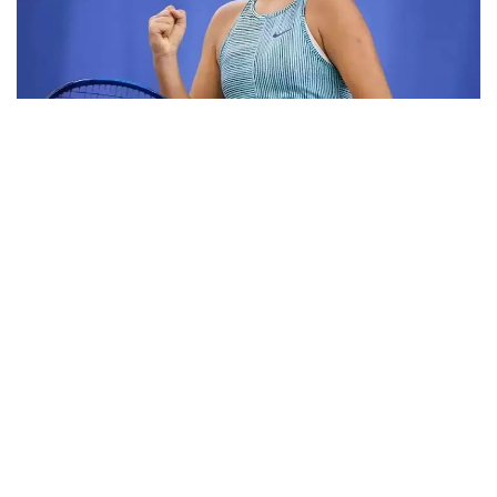
Фото: ktf.kz
Дунёнинг 829-ракеткаси, ушбу мусобақанинг 3-
ракеткаси А. Саөиндиыова финалда жаҳон
рейтингида 1253-ўринни эгаллаб турган
ҳиндистонлик Вайшнави Адкарга қарши
чемпионлик учун кураш олиб борди.
Биринчи партия кескин курашлар остида ўтди,
Аружан тай-брейкда муваффақиятли ўйнади - 7:6
(8:6).