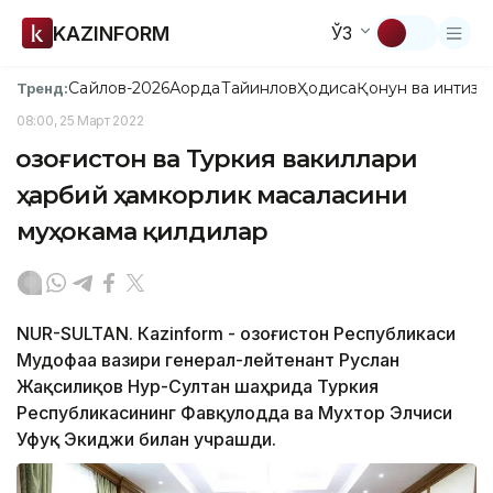
KAZINFORM
ЎЗ
Сайлов-2026
Ақорда
Тайинлов
Ҳодиса
Қонун ва интизо
Тренд:
08:00, 25 Март 2022
Қозоғистон ва Туркия вакиллари
ҳарбий ҳамкорлик масаласини
муҳокама қилдилар
NUR-SULTAN. Кazinform - Қозоғистон Республикаси
Мудофаа вазири генерал-лейтенант Руслан
Жақсилиқов Нур-Султан шаҳрида Туркия
Республикасининг Фавқулодда ва Мухтор Элчиси
Уфуқ Экиджи билан учрашди.