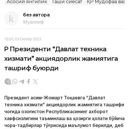
Асосий янгилик
Ташқи сиёсат
ҚР Мудофаа ваз
без автора
Муаллиф
13:00, 03 Октябр 2023
ҚР Президенти “Давлат техника
хизмати” акциядорлик жамиятига
ташриф буюрди
Президент Қасим-Жомарт Тоқаевга “Давлат
техника хизмати” акциядорлик жамиятига ташрифи
чоғида Қозоғистон Республикасининг ахборот
хавфсизлигини таъминлаш ва ҳозирги ҳолати бўйича
чора-тадбирлар тўғрисида маълумот берилди, деб