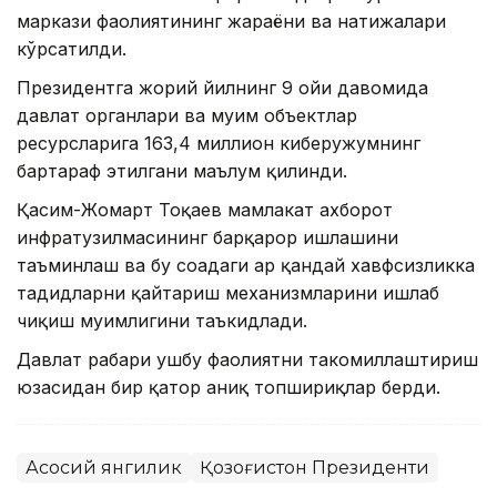
маркази фаолиятининг жараёни ва натижалари
кўрсатилди.
Президентга жорий йилнинг 9 ойи давомида
давлат органлари ва муҳим объектлар
ресурсларига 163,4 миллион киберҳужумнинг
бартараф этилгани маълум қилинди.
Қасим-Жомарт Тоқаев мамлакат ахборот
инфратузилмасининг барқарор ишлашини
таъминлаш ва бу соҳадаги ҳар қандай хавфсизликка
таҳдидларни қайтариш механизмларини ишлаб
чиқиш муҳимлигини таъкидлади.
Давлат раҳбари ушбу фаолиятни такомиллаштириш
юзасидан бир қатор аниқ топшириқлар берди.
Асосий янгилик
Қозоғистон Президенти