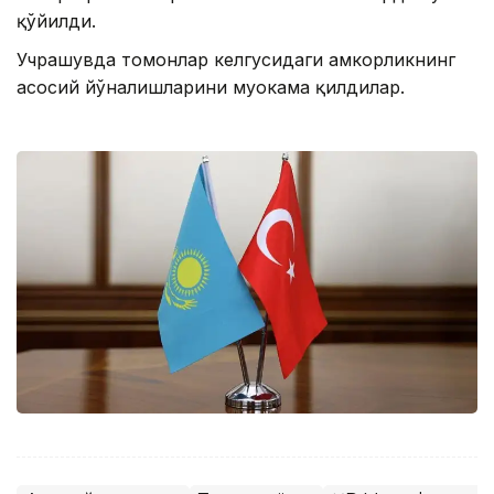
қўйилди.
Учрашувда томонлар келгусидаги ҳамкорликнинг
асосий йўналишларини муҳокама қилдилар.