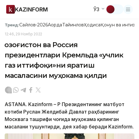
KAZINFORM
ЎЗ
Сайлов-2026
Ақорда
Тайинлов
Ҳодиса
Қонун ва интизо
Тренд:
12:46, 29 Ноябр 2022
Қозоғистон ва Россия
президентлари Кремльда «учлик
газ иттифоқи»ни яратиш
масаласини муҳокама қилди
ASTANA. Kazinform – ҚР Президентининг матбуот
котиби Руслан Желдибай Давлат раҳбарининг
Москвага ташрифи чоғида муҳокама қилинган
масалани тушунтирди, дея хабар беради Kazinform.