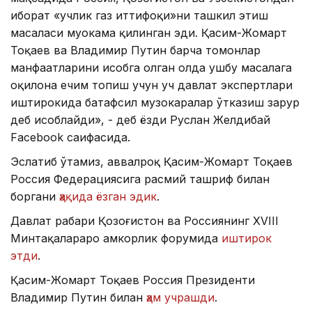
иборат «учлик газ иттифоқи»ни ташкил этиш
масаласи муҳокама қилинган эди. Қасим-Жомарт
Тоқаев ва Владимир Путин барча томонлар
манфаатларини ҳисобга олган ҳолда ушбу масалага
оқилона ечим топиш учун уч давлат экспертлари
иштирокида батафсил музокаралар ўтказиш зарур
деб ҳисоблайди», - деб ёзди Руслан Желдибай
Facebook саҳифасида.
Эслатиб ўтамиз, аввалроқ Қасим-Жомарт Тоқаев
Россия Федерациясига расмий ташриф билан
боргани
ҳақида ёзган эдик
.
Давлат раҳбари Қозоғистон ва Россиянинг ХVIII
Минтақалараро ҳамкорлик форумида
иштирок
этди
.
Қасим-Жомарт Тоқаев Россия Президенти
Владимир Путин билан
ҳам учрашди
.