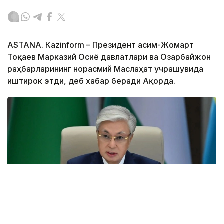
ASTANА. Кazinform – Президент Қасим-Жомарт
Тоқаев Марказий Осиё давлатлари ва Озарбайжон
раҳбарларининг норасмий Маслаҳат учрашувида
иштирок этди, деб хабар беради Ақорда.