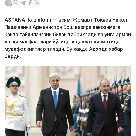
ASTANА. Кazinform — Қасим-Жомарт Тоқаев Никол
Пашинянни Арманистон Бош вазири лавозимига
қайта тайинлангани билан табриклади ва унга арман
халқи манфаатлари йўлидаги давлат хизматида
муваффақиятлар тилади. Бу ҳақда Ақорда хабар
берди.