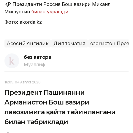
ҚР Президенти Россия Бош вазири Михаил
Мишустин
билан учрашди
.
Фото: akorda.kz
Асосий янгилик
Дипломатия
Қозоғистон През
без автора
Муаллиф
18:05, 04 Август 2026
Президент Пашинянни
Арманистон Бош вазири
лавозимига қайта тайинлангани
билан табриклади