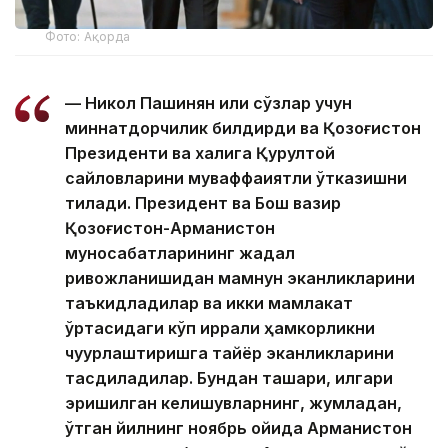
Фото: Ақорда
— Никол Пашинян илиқ сўзлар учун
миннатдорчилик билдирди ва Қозоғистон
Президенти ва халқига Қурултой
сайловларини муваффақиятли ўтказишни
тилади. Президент ва Бош вазир
Қозоғистон-Арманистон
муносабатларининг жадал
ривожланишидан мамнун эканликларини
таъкидладилар ва икки мамлакат
ўртасидаги кўп қиррали ҳамкорликни
чуқурлаштиришга тайёр эканликларини
тасдиқладилар. Бундан ташқари, илгари
эришилган келишувларнинг, жумладан,
ўтган йилнинг ноябрь ойида Арманистон