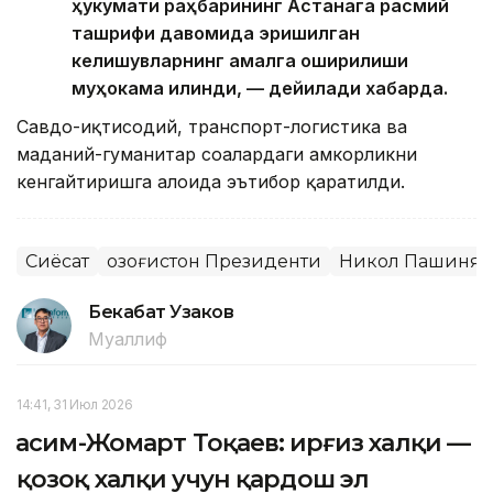
ҳукумати раҳбарининг Астанага расмий
ташрифи давомида эришилган
келишувларнинг амалга оширилиши
муҳокама қилинди, — дейилади хабарда.
Савдо-иқтисодий, транспорт-логистика ва
маданий-гуманитар соҳалардаги ҳамкорликни
кенгайтиришга алоҳида эътибор қаратилди.
Сиёсат
Қозоғистон Президенти
Никол Пашинян
Бекабат Узаков
Муаллиф
14:41, 31 Июл 2026
Қасим-Жомарт Тоқаев: Қирғиз халқи —
қозоқ халқи учун қардош эл