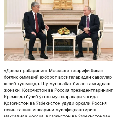
«Давлат раҳбарининг Москвага ташрифи билан
боғлиқ оммавий ахборот воситаларидан саволлар
келиб тушмоқда. Шу муносабат билан таъкидлаш
жоизки, Қозоғистон ва Россия президентларининг
Кремльда бўлиб ўтган музокаралари чоғида
Қозоғистон ва Ўзбекистон ҳудуди орқали Россия
газин ташиш ишларини мувофиқлаштириш
мақсадида Россия, Қозоғистон ва Ўзбекистондан