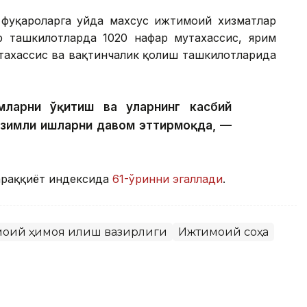
фуқароларга уйда махсус ижтимоий хизматлар
р ташкилотларда 1020 нафар мутахассис, ярим
тахассис ва вақтинчалик қолиш ташкилотларида
ларни ўқитиш ва уларнинг касбий
изимли ишларни давом эттирмоқда, —
тараққиёт индексида
61-ўринни эгаллади
.
моий ҳимоя қилиш вазирлиги
Ижтимоий соҳа