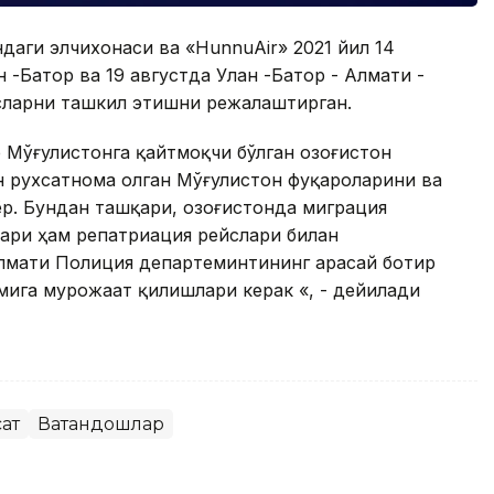
даги элчихонаси ва «HunnuAir» 2021 йил 14
н -Батор ва 19 августда Улан -Батор - Алмати -
сларни ташкил этишни режалаштирган.
 Мўғулистонга қайтмоқчи бўлган Қозоғистон
н рухсатнома олган Мўғулистон фуқароларини ва
р. Бундан ташқари, Қозоғистонда миграция
ари ҳам репатриация рейслари билан
лмати Полиция департеминтининг Қарасай ботир
мига мурожаат қилишлари керак «, - дейилади
сат
Ватандошлар