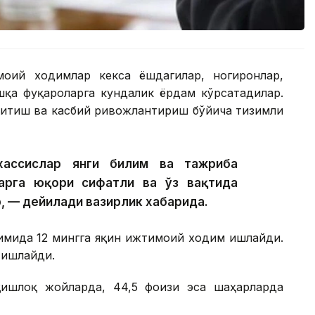
моий ходимлар кекса ёшдагилар, ногиронлар,
шқа фуқароларга кундалик ёрдам кўрсатадилар.
қитиш ва касбий ривожлантириш бўйича тизимли
хассислар янги билим ва тажриба
арга юқори сифатли ва ўз вақтида
, — дейилади вазирлик хабарида.
имида 12 мингга яқин ижтимоий ходим ишлайди.
 ишлайди.
ишлоқ жойларда, 44,5 фоизи эса шаҳарларда