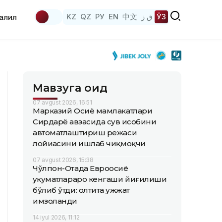
KZ
QZ
РУ
EN
中文
ق ز
ЎЗ
аҳлил
Мавзуга оид
07 avgust 2026, 16:51
Марказий Осиё мамлакатлари
Сирдарё ҳавзасида сув ҳисобини
автоматлаштириш режаси
лойиҳасини ишлаб чиқмоқчи
07 avgust 2026, 15:38
Чўлпон-Отада Евроосиё
ҳукуматлараро кенгаши йиғилиши
бўлиб ўтди: олтита ҳужжат
имзоланди
14 iyul 2026, 11:12