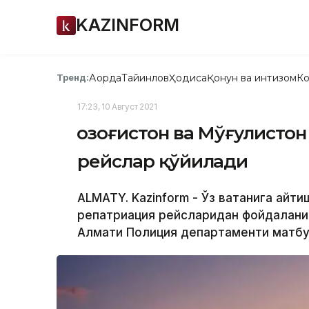
KAZINFORM
Ақорда
Тайинлов
Ҳодиса
Қонун ва интизом
Ко
Тренд:
17:23, 10 Август 2021
Қозоғистон ва Мўғулистон
рейслар қўйилади
ALMATY. Kazinform - Ўз ватанига қайт
репатриация рейсларидан фойдаланиш
Алмати Полиция департаменти матбуо