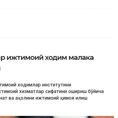
фар ижтимоий ходим малака
и
жтимоий ходимлар институтини
жтимоий хизматлар сифатини ошириш бўйича
ҳнат ва аҳолини ижтимоий ҳимоя қилиш