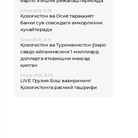
барпо этишни режалаштирмоқда
03 iyul 2026, 11:38
Қозоғистон ва Осиё тараққиёт
банки сув соҳасидаги ҳамкорликни
кучайтиради
02 iyul 2026, 14:10
Қозоғистон ва Туркманистон ўзаро
савдо айланмасини 1 миллиард
долларга етказишни мақсад
қилган
29 iyun 2026, 15:55
LIVE: Грузия Бош вазирининг
Қозоғистонга расмий ташрифи