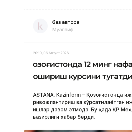
без автора
Муаллиф
20:10, 06 Август 2026
Қозоғистонда 12 минг на
ошириш курсини тугатд
ASTANА. Кazinform – Қозоғистонда и
ривожлантириш ва кўрсатилаётган и
ишлар давом этмоқда. Бу ҳақда ҚР Ме
вазирлиги хабар берди.