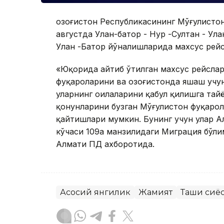
Қозоғистон Республикасининг Мўғулистон
августда Улан-батор - Нур -Султан - Ула
Улан -Батор йўналишларида махсус рей
«Юқорида айтиб ўтилган махсус рейслар
фуқароларини ва Қозоғистонда яшаш учу
уларнинг оилаларини қабул қилишга тайё
қонунларини бузган Мўғулистон фуқарол
қайтишлари мумкин. Бунинг учун улар А
кўчаси 109а манзилидаги Миграция бўли
Алмати ПД ахборотида.
Асосий янгилик
Жамият
Ташқи сиё