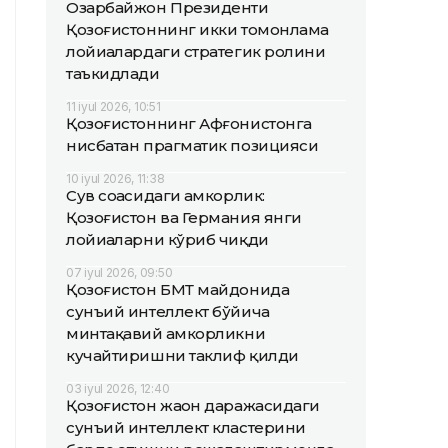
Озарбайжон Президенти
Қозоғистоннинг икки томонлама
лойиҳалардаги стратегик ролини
таъкидлади
11 iyul 2026, 10:51
Қозоғистоннинг Афғонистонга
нисбатан прагматик позицияси
10 iyul 2026, 11:38
Сув соҳасидаги ҳамкорлик:
Қозоғистон ва Германия янги
лойиҳаларни кўриб чиқди
07 iyul 2026, 09:50
Қозоғистон БМТ майдонида
сунъий интеллект бўйича
минтақавий ҳамкорликни
кучайтиришни таклиф қилди
03 iyul 2026, 12:40
Қозоғистон жаҳон даражасидаги
сунъий интеллект кластерини