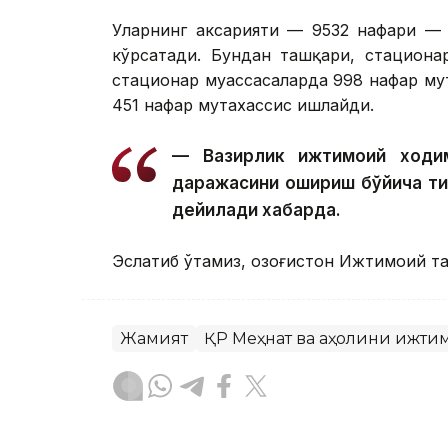
Уларнинг аксарияти — 9532 нафари — 
кўрсатади. Бундан ташқари, стациона
стационар муассасаларда 998 нафар му
451 нафар мутахассис ишлайди.
— Вазирлик ижтимоий ходим
даражасини ошириш бўйича т
дейилади хабарда.
Эслатиб ўтамиз, Қозоғистон Ижтимоий 
Жамият
ҚР Меҳнат ва аҳолини ижти