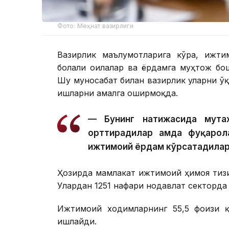
Фото: Меҳнат вазирлиги
Вазирлик маълумотларига кўра, ижти
болали оилалар ва ёрдамга муҳтож бо
Шу муносабат билан вазирлик уларни ў
ишларни амалга оширмоқда.
— Бунинг натижасида мута
орттирадилар ҳамда фуқарол
ижтимоий ёрдам кўрсатадилар
Ҳозирда мамлакат ижтимоий ҳимоя тиз
Улардан 1251 нафари нодавлат секторда
Ижтимоий ходимларнинг 55,5 фоизи қ
ишлайди.