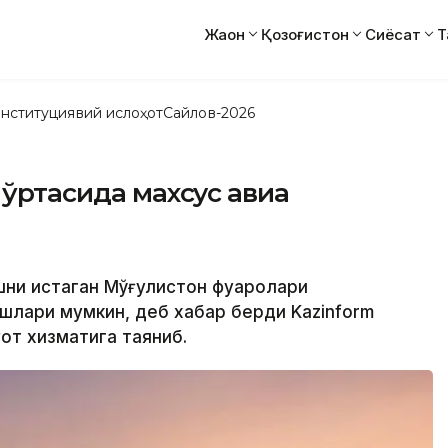
Жаҳон
Қозоғистон
Сиёсат
Т
нституциявий ислоҳот
Сайлов-2026
 ўртасида махсус авиа
ишни истаган Мўғулистон фуқаролари
лари мумкин, деб хабар берди Kazinform
т хизматига таяниб.