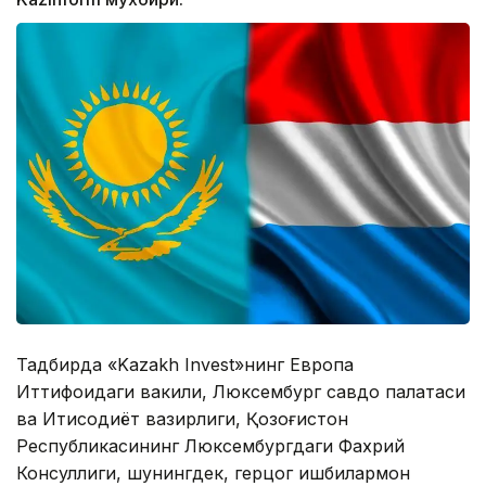
Тадбирда «Kazakh Invest»нинг Европа
Иттифоқидаги вакили, Люксембург савдо палатаси
ва Иқтисодиёт вазирлиги, Қозоғистон
Республикасининг Люксембургдаги Фахрий
Консуллиги, шунингдек, герцог ишбилармон