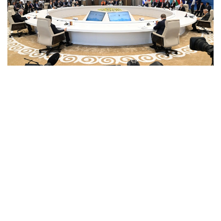
Фото: primeminister.kz
Қозоғистон Бош вазири Олжас Бектенов Қирғиз
Республикаси Президенти Садир Жапаровга
Қозоғистон Республикаси Президенти Қасим-
Жомарт Тоқаевнинг самимий саломи ва эзгу
тилакларини етказди. Учрашувда икки давлат
раҳбарлари ўртасидаги ишончли сиёсий мулоқот ва
ўзаро англашувга асосланган иттифоқчилик
муносабатлари янада мустаҳкамланаётгани
таъкидланди. Сўнгги беш йилда Қозоғистон–
Қирғизистон ўртасидаги товар айирбошлаш