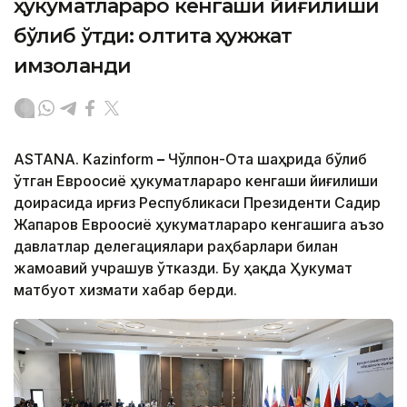
ҳукуматлараро кенгаши йиғилиши
бўлиб ўтди: олтита ҳужжат
имзоланди
ASTANA. Kazinform
–
Чўлпон-Ота шаҳрида бўлиб
ўтган Евроосиё ҳукуматлараро кенгаши йиғилиши
доирасида Қирғиз Республикаси Президенти Садир
Жапаров Евроосиё ҳукуматлараро кенгашига аъзо
давлатлар делегациялари раҳбарлари билан
жамоавий учрашув ўтказди. Бу ҳақда Ҳукумат
матбуот хизмати хабар берди.