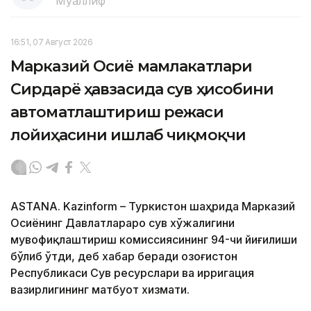
Муаллиф
16:51, 07 Август 2026
Марказий Осиё мамлакатлари
Сирдарё ҳавзасида сув ҳисобини
автоматлаштириш режаси
лойиҳасини ишлаб чиқмоқчи
ASTANA. Kazinform – Туркистон шаҳрида Марказий
Осиёнинг Давлатлараро сув хўжалигини
мувофиқлаштириш комиссиясининг 94-чи йиғилиши
бўлиб ўтди, деб хабар беради Қозоғистон
Республикаси Сув ресурслари ва ирригация
вазирлигининг матбуот хизмати.