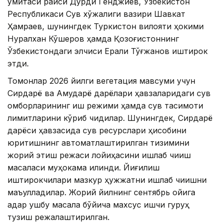
қўмитаси раиси Дурди Генджиев, Ўзбекистон
Республикаси Сув хўжалиги вазири Шавкат
Ҳамраев, шунингдек Туркистон вилояти ҳокими
Нуралхан Кўшеров ҳамда Қозоғистоннинг
Ўзбекистондаги элчиси Ерали Тўғжанов иштирок
этди.
Томонлар 2026 йилги вегетация мавсуми учун
Сирдарё ва Амударё дарёлари ҳавзаларидаги сув
омборларининг иш режими ҳамда сув тақсимоти
лимитларини кўриб чиқдилар. Шунингдек, Сирдарё
дарёси ҳавзасида сув ресурслари ҳисобини
юритишнинг автоматлаштирилган тизимини
жорий этиш режаси лойиҳасини ишлаб чиқиш
масаласи муҳокама қилинди. Йиғилиш
иштирокчилари мазкур ҳужжатни ишлаб чиқишни
маъқулладилар. Жорий йилнинг сентябрь ойига
қадар ушбу масала бўйича махсус ишчи гуруҳ
тузиш режалаштирилган.