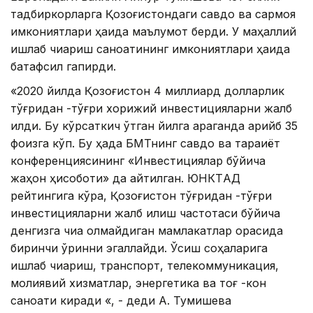
тадбиркорларга Қозоғистондаги савдо ва сармоя
имкониятлари ҳақида маълумот берди. У маҳаллий
ишлаб чиқариш саноатининг имкониятлари ҳақида
батафсил гапирди.
«2020 йилда Қозоғистон 4 миллиард долларлик
тўғридан -тўғри хорижий инвестицияларни жалб
қилди. Бу кўрсаткич ўтган йилга қараганда қарийб 35
фоизга кўп. Бу ҳақда БМТнинг савдо ва тараққиёт
конференциясининг «Инвестициялар бўйича
жаҳон ҳисоботи» да айтилган. ЮНКТAД
рейтингига кўра, Қозоғистон тўғридан -тўғри
инвестицияларни жалб қилиш частотаси бўйича
денгизга чиқа олмайдиган мамлакатлар орасида
биринчи ўринни эгаллайди. Ўсиш соҳаларига
ишлаб чиқариш, транспорт, телекоммуникация,
молиявий хизматлар, энергетика ва тоғ -кон
саноати киради «, - деди А. Тумишева