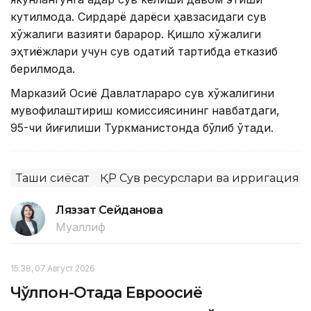
кутилмоқда. Сирдарё дарёси ҳавзасидаги сув
хўжалиги вазияти барқарор. Қишлоқ хўжалиги
эҳтиёжлари учун сув одатий тартибда етказиб
берилмоқда.
Марказий Осиё Давлатлараро сув хўжалигини
мувофиқлаштириш комиссиясининг навбатдаги,
95-чи йиғилиши Туркманистонда бўлиб ўтади.
Ташқи сиёсат
ҚР Сув ресурслари ва ирригация 
Ляззат Сейданова
Муаллиф
15:38, 07 Август 2026
Чўлпон-Отада Евроосиё