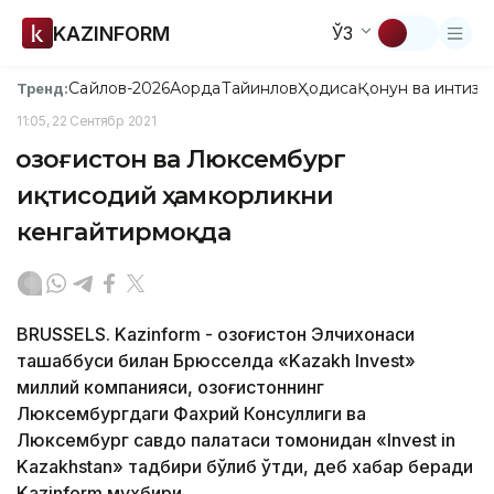
KAZINFORM
ЎЗ
Сайлов-2026
Ақорда
Тайинлов
Ҳодиса
Қонун ва интизо
Тренд:
11:05, 22 Сентябр 2021
Қозоғистон ва Люксембург
иқтисодий ҳамкорликни
кенгайтирмоқда
BRUSSELS. Kazinform - Қозоғистон Элчихонаси
ташаббуси билан Брюсселда «Kazakh Invest»
миллий компанияси, Қозоғистоннинг
Люксембургдаги Фахрий Консуллиги ва
Люксембург савдо палатаси томонидан «Invest in
Kazakhstan» тадбири бўлиб ўтди, деб хабар беради
Kazinform мухбири.