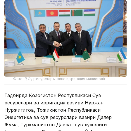
Фото: ҚР Су ресурстары және ирригация министрлігі
Тадбирда Қозоғистон Республикаси Сув
ресурслари ва ирригация вазири Нуржан
Нуржигитов, Тожикистон Республикаси
Энергетика ва сув ресурслари вазири Далер
Жума, Туркманистон Давлат сув хўжалиги