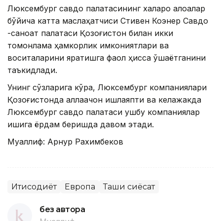
Люксембург савдо палатасининг халқаро алоқалар
бўйича катта маслаҳатчиси Стивен Коэнер Савдо
-саноат палатаси Қозоғистон билан икки
томонлама ҳамкорлик имкониятлари ва
воситаларини яратишга фаол ҳисса қўшаётганини
таъкидлади.
Унинг сўзларига кўра, Люксембург компаниялари
Қозоғистонда аллақачон ишлаяпти ва келажакда
Люксембург савдо палатаси ушбу компаниялар
ишига ёрдам беришда давом этади.
Муаллиф: Арнур Рахимбеков
Иқтисодиёт
Европа
Ташқи сиёсат
без автора