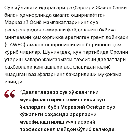
Сув хўжалиги идоралари раҳбарлари Жаҳон банки
билан ҳамкорликда амалга оширилаётган
Марказий Осиё мамлакатларининг сув
ресурсларидан самарали фойдаланиш бўйича
минтақавий ҳамкорликка қаратилган грант лойиҳаси
(CAWEC) амалга оширилишининг боришини ҳам
кўриб чиқдилар. Шунингдек, кун тартибида Оролни
қутқариш Халқаро жамғармаси таъсисчи давлатлари
раҳбарлари кенгашлари қарорларидан келиб
чиқадиган вазифаларнинг бажарилиши муҳокама
қилинди.
“Давлатлараро сув хўжалигини
мувофиқлаштириш комиссияси кўп
йиллардан буён Марказий Осиёда сув
хўжалиги соҳасида қарорларни
мувофиқлаштириш учун асосий
профессионал майдон бўлиб келмоқда.