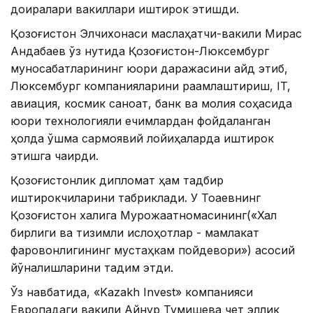
доиралари вакиллари иштирок этишди.
Қозоғистон Элчихонаси маслаҳатчи-вакили Мирас
Aндабаев ўз нутқида Қозоғистон-Люксембург
муносабатларининг юқори даражасини қайд этиб,
Люксембург компанияларини рақамлаштириш, IT,
авиация, космик саноат, банк ва молия соҳасида
юқори технологияли ечимлардан фойдаланган
ҳолда қўшма сармоявий лойиҳаларда иштирок
этишга чақирди.
Қозоғистонлик дипломат ҳам тадбир
иштирокчиларини табриклади. У Тоқаевнинг
Қозоғистон халқига Мурожаатномасининг(«Халқ
бирлиги ва тизимли ислоҳотлар - мамлакат
фаровонлигининг мустаҳкам пойдевори») асосий
йўналишларини тақдим этди.
Ўз навбатида, «Kazakh Invest» компанияси
Европадаги вакили Aйнур Тумишева чет эллик