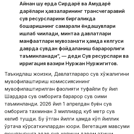
Айнан шу ерда Сирдарё ва Амударё
дарёлари ҳавзаларининг трансчегаравий
сув ресурсларини биргаликда
бошқаришнинг самарали ёндашувлари
ишлаб чиқилади, минтақа давлатлари
манфаатлари мувозанати ҳамда келгуси
даврда сувдан фойдаланиш барқарорлиги
таъминланади”, — деди Сув ресурслари ва
ирригация вазири Нуржан Нуржигитов.
Таъкидлаш жоизки, Давлатлараро сув хўжалигини
мувофиқлаштириш комиссиясининг
мувофиқлаштирилган фаолияти туфайли бу йил
Шардара сув омборига барқарор сув оқими
таъминланди. 2026 йил 1 апрелдан буён сув
омборига тахминан 3 миллиард куб метр сув
келиб тушди. Бу ўтган йилги ҳамда кўп йиллик
ўртача кўрсаткичлардан юқори. Вегетация мавсуми
якунлангунга қадар сув келиши давом этиши