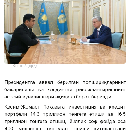
Фото: Ақорда
Президентга аввал берилган топшириқларнинг
бажарилиши ва холдингни ривожлантиришнинг
асосий йўналишлари ҳақида ахборот берилди.
Қасим-Жомарт Тоқаевга инвестиция ва кредит
портфели 14,3 триллион тенгега етиши ва 16,5
триллион тенгега етиши, йиллик соф фойда эса
400 миллиард тенгедан ошиши кутилаётгани