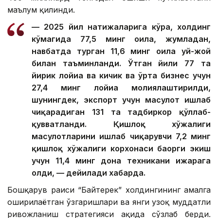
маълум қилинди.
— 2025 йил натижаларига кўра, холдинг
кўмагида 77,5 минг оила, жумладан,
навбатда турган 11,6 минг оила уй-жой
билан таъминланди. Ўтган йили 77 та
йирик лойиҳа ва кичик ва ўрта бизнес учун
27,4 минг лойиҳа молиялаштирилди,
шунингдек, экспорт учун маҳсулот ишлаб
чиқарадиган 131 та тадбиркор қўллаб-
қувватланди. Қишлоқ хўжалиги
маҳсулотларини ишлаб чиқарувчи 7,2 минг
қишлоқ хўжалиги корхонаси баҳорги экиш
учун 11,4 минг дона техникани ижарага
олди, — дейилади хабарда.
Бошқарув раиси “Байтерек” холдингининг амалга
оширилаётган ўзгаришлари ва янги узоқ муддатли
ривожланиш стратегияси ҳақида сўзлаб берди.