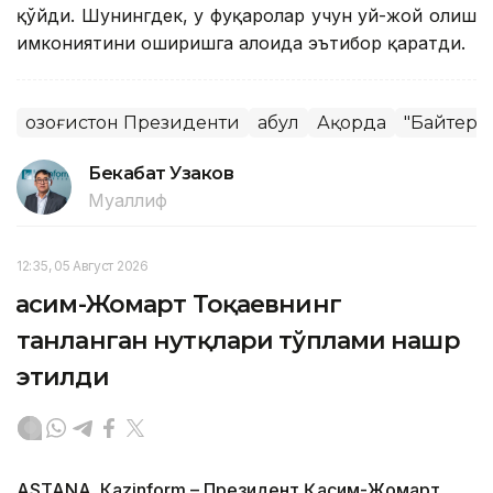
қўйди. Шунингдек, у фуқаролар учун уй-жой олиш
имкониятини оширишга алоҳида эътибор қаратди.
Қозоғистон Президенти
Қабул
Ақорда
"Байтере
Бекабат Узаков
Муаллиф
12:35, 05 Август 2026
Қасим-Жомарт Тоқаевнинг
танланган нутқлари тўплами нашр
этилди
ASTANА. Кazinform – Президент Қасим-Жомарт