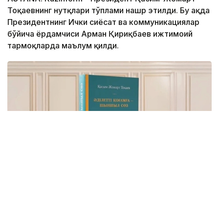
Тоқаевнинг нутқлари тўплами нашр этилди. Бу ҳақда
Президентнинг Ички сиёсат ва коммуникациялар
бўйича ёрдамчиси Арман Қириқбаев ижтимоий
тармоқларда маълум қилди.
Фото: видеодан скриншот
Бу — Давлат раҳбарининг Қозоғистонни адолатли,