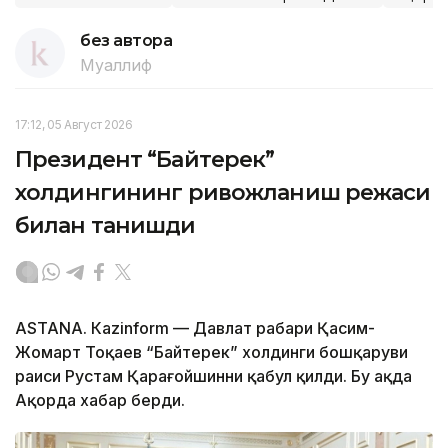
без автора
Муаллиф
17:12, 05 Август 2026
Президент “Байтерек”
холдингининг ривожланиш режаси
билан танишди
ASTANА. Каzinform — Давлат раҳбари Қасим-
Жомарт Тоқаев “Байтерек” холдинги бошқаруви
раиси Рустам Қарағойшинни қабул қилди. Бу ҳақда
Ақорда хабар берди.