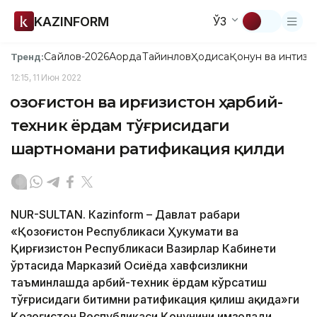
KAZINFORM
ЎЗ
Сайлов-2026
Ақорда
Тайинлов
Ҳодиса
Қонун ва интизо
Тренд:
12:15, 11 Июн 2022
Қозоғистон ва Қирғизистон ҳарбий-
техник ёрдам тўғрисидаги
шартномани ратификация қилди
NUR-SULTAN. Кazinform – Давлат раҳбари
«Қозоғистон Республикаси Ҳукумати ва
Қирғизистон Республикаси Вазирлар Кабинети
ўртасида Марказий Осиёда хавфсизликни
таъминлашда ҳарбий-техник ёрдам кўрсатиш
тўғрисидаги битимни ратификация қилиш ҳақида»ги
Қозоғистон Республикаси Қонунини имзолади.