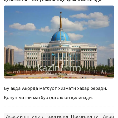
Бу ҳақда Ақорда матбуот хизмати хабар беради.
Қонун матни матбуотда эълон қилинади.
Асосий янгилик
Қозоғистон Президенти
Ақорд