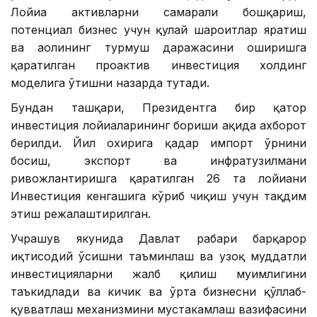
Лойиҳа активларни самарали бошқариш,
потенциал бизнес учун қулай шароитлар яратиш
ва аҳолининг турмуш даражасини оширишга
қаратилган проактив инвестиция холдинг
моделига ўтишни назарда тутади.
Бундан ташқари, Президентга бир қатор
инвестиция лойиҳаларининг бориши ҳақида ахборот
берилди. Йил охирига қадар импорт ўрнини
босиш, экспорт ва инфратузилмани
ривожлантиришга қаратилган 26 та лойиҳани
Инвестиция кенгашига кўриб чиқиш учун тақдим
этиш режалаштирилган.
Учрашув якунида Давлат раҳбари барқарор
иқтисодий ўсишни таъминлаш ва узоқ муддатли
инвестицияларни жалб қилиш муҳимлигини
таъкидлади ва кичик ва ўрта бизнесни қўллаб-
қувватлаш механизмини мустаҳкамлаш вазифасини