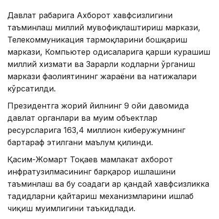
Давлат раҳбарига Ахборот хавфсизлигини
таъминлаш миллий мувофиқлаштириш маркази,
Телекоммуникация тармоқларини бошқариш
маркази, Компьютер ҳодисаларига қарши курашиш
миллий хизмати ва Зарарли кодларни ўрганиш
маркази фаолиятининг жараёни ва натижалари
кўрсатилди.
Президентга жорий йилнинг 9 ойи давомида
давлат органлари ва муҳим объектлар
ресурсларига 163,4 миллион киберҳужумнинг
бартараф этилгани маълум қилинди.
Қасим-Жомарт Тоқаев мамлакат ахборот
инфратузилмасининг барқарор ишлашини
таъминлаш ва бу соҳадаги ҳар қандай хавфсизликка
таҳдидларни қайтариш механизмларини ишлаб
чиқиш муҳимлигини таъкидлади.