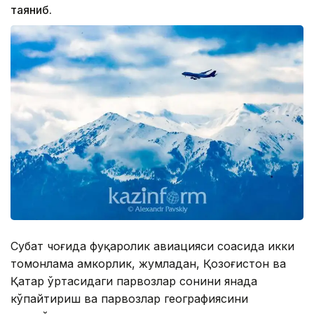
таяниб.
Суҳбат чоғида фуқаролик авиацияси соҳасида икки
томонлама ҳамкорлик, жумладан, Қозоғистон ва
Қатар ўртасидаги парвозлар сонини янада
кўпайтириш ва парвозлар географиясини