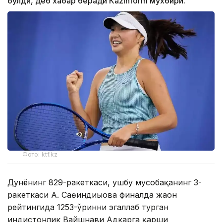
бўлди, деб хабар беради Каzinform мухбири.
Фото: ktf.kz
Дунёнинг 829-ракеткаси, ушбу мусобақанинг 3-
ракеткаси А. Саөиндиыова финалда жаҳон
рейтингида 1253-ўринни эгаллаб турган
ҳиндистонлик Вайшнави Адкарга қарши