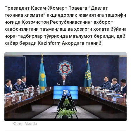
Президент Қасим-Жомарт Тоқаевга “Давлат
техника хизмати” акциядорлик жамиятига ташрифи
чоғида Қозоғистон Республикасининг ахборот
хавфсизлигини таъминлаш ва ҳозирги ҳолати бўйича
чора-тадбирлар тўғрисида маълумот берилди, деб
хабар беради Каzinform Акордага таяниб.
Фото: Akorda