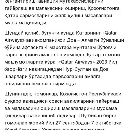
кенгайтириш, авиация мутахассисларини
тайёрлаш ва малакасини ошириш, Қозоғистонга
Қатар сармояларини жалб қилиш масалалари
муҳокама қилинди.
Шундай қилиб, бугунги кунда Қатарнинг «Qatar
Airways» авиакомпанияси Доҳа – Алмати йўналиши
бўйича ҳафтасига 4 маротаба мунтазам йўловчи
парвозларини амалга оширмоқда. Қатар томони
маълумотларига кўра, «Qatar Airways» 2023 йил
баҳор-ёзги навигациядан Нур-Султан ва Доҳа
шаҳарлари ўртасида парвозларни амалга
оширишни режалаштирмоқда.
Шунингдек, томонлар, Қозоғистон Республикаси
фуқаро авиацияси соҳаси вакилларини тайёрлаш
ва малакасини ошириш масалаларини муҳокама
қилдилар ва келишиб олдилар. Шу билан бирга,
томонлар жорий йил 27 сентябрдан 7 октябргача