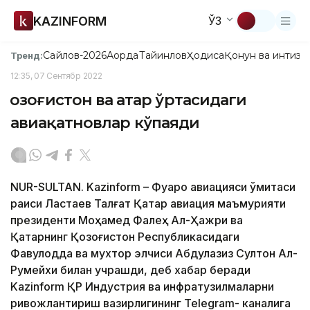
KAZINFORM
ЎЗ
Сайлов-2026
Ақорда
Тайинлов
Ҳодиса
Қонун ва интизо
Тренд:
12:35, 07 Сентябр 2022
Қозоғистон ва Қатар ўртасидаги
авиақатновлар кўпаяди
NUR-SULTAN. Kazinform – Фуқаро авиацияси қўмитаси
раиси Ластаев Талғат Қатар авиация маъмурияти
президенти Моҳамед Фалеҳ Ал-Ҳажри ва
Қатарнинг Қозоғистон Республикасидаги
Фавқулодда ва мухтор элчиси Абдулазиз Султон Ал-
Румейхи билан учрашди, деб хабар беради
Kazinform ҚР Индустрия ва инфратузилмаларни
ривожлантириш вазирлигининг Telegram- каналига