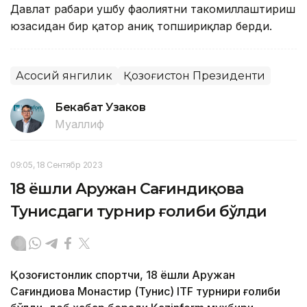
Давлат раҳбари ушбу фаолиятни такомиллаштириш
юзасидан бир қатор аниқ топшириқлар берди.
Асосий янгилик
Қозоғистон Президенти
Бекабат Узаков
Муаллиф
09:05, 18 Сентябр 2023
18 ёшли Аружан Сағиндиқова
Тунисдаги турнир ғолиби бўлди
Қозоғистонлик спортчи, 18 ёшли Аружан
Сағиндиқова Монастир (Тунис) ITF турнири ғолиби