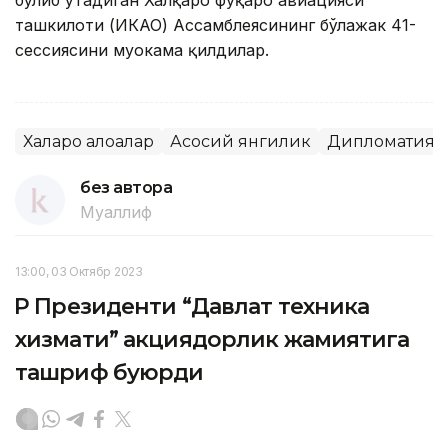
бўлиб ўтадиган Халқаро фуқаро авиацияси
ташкилоти (ИКАО) Ассамблеясининг бўлажак 41-
сессиясини муҳокама қилдилар.
Халқаро алоқалар
Асосий янгилик
Дипломатия
без автора
Муаллиф
13:00, 03 Октябр 2023
ҚР Президенти “Давлат техника
хизмати” акциядорлик жамиятига
ташриф буюрди