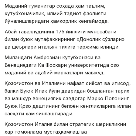
Маданий-гуманитар соҳада ҳам таълим,
кутубхоначилик, илмий тадқиқот фаолияти
йўналишларидаги ҳамкорлик кенгаймоқда.
Абай таваллудининг 175 йиллиги муносабати
билан буюк мутафаккирнинг «Донолик сўзлари»
ва шеърлари итальян тилига таржима қилинди.
Миландаги Амброзиан кутубхонаси ва
Венециядаги Ка Фоскари университетида қозоқ
маданий ва адабий марказлари мавжуд.
Қозоғистон ва Италияни нафақат сиёсат ва иқтисод,
балки Буюк Ипак йўли давридан бошланган тарих
ва машҳур венециялик савдогар Марко Полонинг
Буюк Қозоқ даштининг бепоён кенгликларига қилган
саёҳати ҳам яқинлаштиради.
Қозоғистон Италия билан стратегик шерикликни
ҳар томонлама мустаҳкамлаш ва