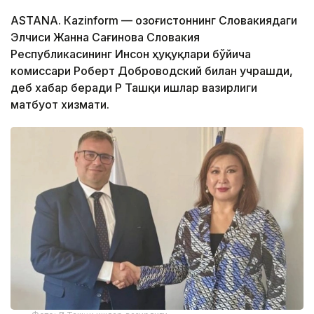
ASTANА. Кazinform — Қозоғистоннинг Словакиядаги
Элчиси Жанна Сағинова Словакия
Республикасининг Инсон ҳуқуқлари бўйича
комиссари Роберт Доброводский билан учрашди,
деб хабар беради ҚР Ташқи ишлар вазирлиги
матбуот хизмати.