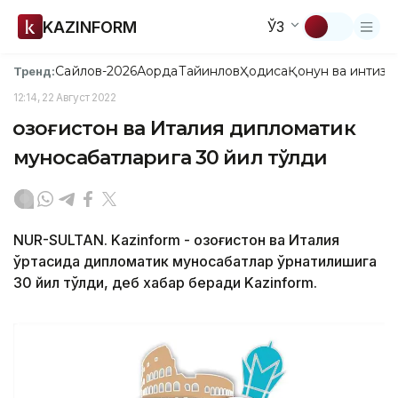
KAZINFORM
ЎЗ
Сайлов-2026
Ақорда
Тайинлов
Ҳодиса
Қонун ва интизо
Тренд:
12:14, 22 Август 2022
Қозоғистон ва Италия дипломатик
муносабатларига 30 йил тўлди
NUR-SULTAN. Kazinform - Қозоғистон ва Италия
ўртасида дипломатик муносабатлар ўрнатилишига
30 йил тўлди, деб хабар беради Kazinform.