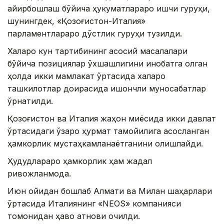
айирбошлаш бўйича ҳукуматлараро ишчи гуруҳи,
шунингдек, «Қозоғистон-Италия»
парламентлараро дўстлик гуруҳи тузилди.
Халқаро кун тартибининг асосий масалалари
бўйича позициялар ўхшашлигини инобатга олган
ҳолда икки мамлакат ўртасида халқаро
ташкилотлар доирасида ишончли муносабатлар
ўрнатилди.
Қозоғистон ва Италия жаҳон миқёсида икки давлат
ўртасидаги ўзаро ҳурмат тамойилига асосланган
ҳамкорлик мустаҳкамланаётганини олқишлайди.
Ҳудудлараро ҳамкорлик ҳам жадал
ривожланмоқда.
Июн ойидан бошлаб Алмати ва Милан шаҳарлари
ўртасида Италиянинг «NEOS» компанияси
томонидан ҳаво қатнови очилди.