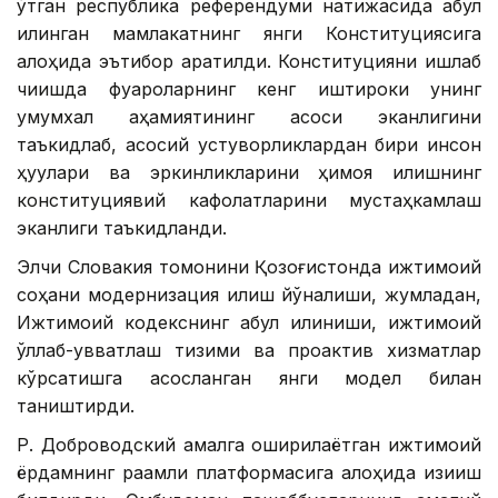
ўтган республика референдуми натижасида қабул
қилинган мамлакатнинг янги Конституциясига
алоҳида эътибор қаратилди. Конституцияни ишлаб
чиқишда фуқароларнинг кенг иштироки унинг
умумхалқ аҳамиятининг асоси эканлигини
таъкидлаб, асосий устуворликлардан бири инсон
ҳуқуқлари ва эркинликларини ҳимоя қилишнинг
конституциявий кафолатларини мустаҳкамлаш
эканлиги таъкидланди.
Элчи Словакия томонини Қозоғистонда ижтимоий
соҳани модернизация қилиш йўналиши, жумладан,
Ижтимоий кодекснинг қабул қилиниши, ижтимоий
қўллаб-қувватлаш тизими ва проактив хизматлар
кўрсатишга асосланган янги модел билан
таништирди.
Р. Доброводский амалга оширилаётган ижтимоий
ёрдамнинг рақамли платформасига алоҳида қизиқиш