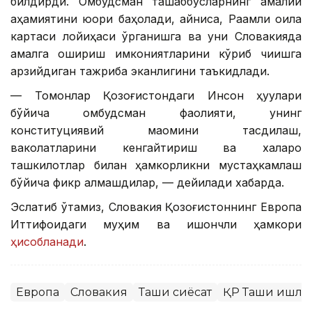
билдирди. Омбудсман ташаббусларнинг амалий
аҳамиятини юқори баҳолади, айниқса, Рақамли оила
картаси лойиҳаси ўрганишга ва уни Словакияда
амалга ошириш имкониятларини кўриб чиқишга
арзийдиган тажриба эканлигини таъкидлади.
— Томонлар Қозоғистондаги Инсон ҳуқуқлари
бўйича омбудсман фаолияти, унинг
конституциявий мақомини тасдиқлаш,
ваколатларини кенгайтириш ва халқаро
ташкилотлар билан ҳамкорликни мустаҳкамлаш
бўйича фикр алмашдилар, — дейилади хабарда.
Эслатиб ўтамиз, Словакия Қозоғистоннинг Европа
Иттифоқидаги муҳим ва ишончли ҳамкори
ҳисобланади
.
Европа
Словакия
Ташқи сиёсат
ҚР Ташқи ишла