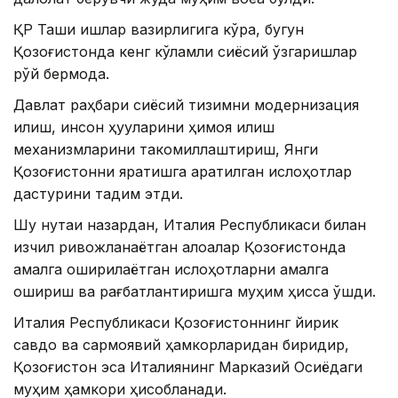
ҚР Ташқи ишлар вазирлигига кўра, бугун
Қозоғистонда кенг кўламли сиёсий ўзгаришлар
рўй бермоқда.
Давлат раҳбари сиёсий тизимни модернизация
қилиш, инсон ҳуқуқларини ҳимоя қилиш
механизмларини такомиллаштириш, Янги
Қозоғистонни яратишга қаратилган ислоҳотлар
дастурини тақдим этди.
Шу нуқтаи назардан, Италия Республикаси билан
изчил ривожланаётган алоқалар Қозоғистонда
амалга оширилаётган ислоҳотларни амалга
ошириш ва рағбатлантиришга муҳим ҳисса қўшди.
Италия Республикаси Қозоғистоннинг йирик
савдо ва сармоявий ҳамкорларидан биридир,
Қозоғистон эса Италиянинг Марказий Осиёдаги
муҳим ҳамкори ҳисобланади.