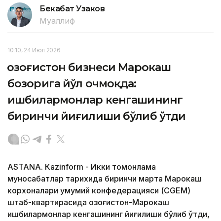
Бекабат Узаков
Муаллиф
10:10, 24 Июл 2026
Қозоғистон бизнеси Марокаш
бозорига йўл очмоқда:
ишбилармонлар кенгашининг
биринчи йиғилиши бўлиб ўтди
ASTANА. Кazinform - Икки томонлама
муносабатлар тарихида биринчи марта Марокаш
корхоналари умумий конфедерацияси (CGEM)
штаб-квартирасида Қозоғистон-Марокаш
ишбилармонлар кенгашининг йиғилиши бўлиб ўтди,