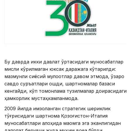
Бу даврда икки давлат ўртасидаги муносабатлар
мисли кўрилмаган юксак даражага кўтарилди:
мазмунли сиёсий мулоқотлар давом этмоқда, ўзаро
савдо суръатлари ошди, шартномалар базаси
кенгайди, кўп томонлама тузилмалар доирасидаги
ҳамкорлик мустаҳкамланмоқда.
2009 йилда имзоланган стратегик шериклик
тўғрисидаги шартнома Қозоғистон-Италия
муносабатлари алоҳида мақомга эга эканлигидан
далолат берувчи жуда муҳим воқеа бўлди.