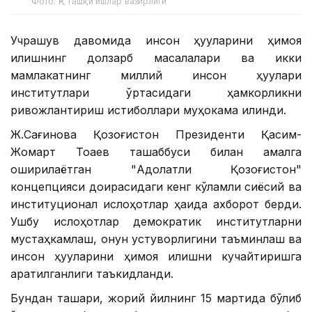
Фото: ҚР Ташқи ишлар вазирлиги
Учрашув давомида инсон ҳуқуқларини ҳимоя
қилишнинг долзарб масалалари ва икки
мамлакатнинг миллий инсон ҳуқуқлари
институтлари ўртасидаги ҳамкорликни
ривожлантириш истиқболлари муҳокама қилинди.
Ж.Сағинова Қозоғистон Президенти Қасим-
Жомарт Тоқаев ташаббуси билан амалга
оширилаётган "Адолатли Қозоғистон"
концепцияси доирасидаги кенг кўламли сиёсий ва
институционал ислоҳотлар ҳақида ахборот берди.
Ушбу ислоҳотлар демократик институтларни
мустаҳкамлаш, қонун устуворлигини таъминлаш ва
инсон ҳуқуқларини ҳимоя қилишни кучайтиришга
қаратилганлиги таъкидланди.
Бундан ташқари, жорий йилнинг 15 мартида бўлиб