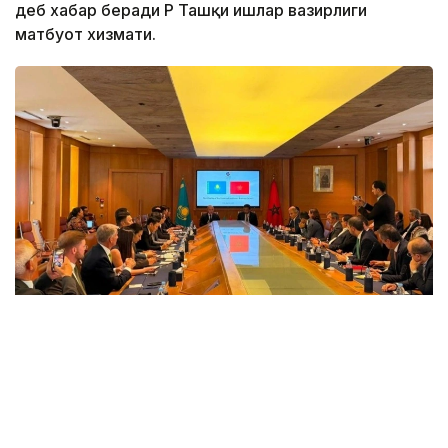
деб хабар беради ҚР Ташқи ишлар вазирлиги
матбуот хизмати.
Фото: ҚР Ташқи ишлар вазирлиги матбуот хизмати
Тадбирда Қозоғистон Республикаси Ташқи ишлар
вазири ўринбосари Алибек Қуантиров, CGEM
президенти Меҳди Тази, Қозоғистоннинг