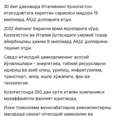
30 йил давомида Италиянинг Қозоғистон
иқтисодиётига киритган сармояси миқдори 15
миллиард АҚШ долларига етди.
2022 йилнинг биринчи ярми якунларига кўра,
Қозоғистон ва Италия ўртасидаги умумий товар
айирбошлаш ҳажми 8 миллиард АҚШ долларини
ташкил этди.
Савдо-иқтисодий ҳамкорликнинг асосий
йўналишлари - энергетика, табиий ресурсларни
қидириш ва қазиб олиш, қурилиш, инфратузилма,
транспорт, алоқа, қишлоқ хўжалиги, фан ва
технология.
Қозоғистонда 250 дан ортиқ италян компанияси
муваффақиятли фаолият юритмоқда.
Икки томонлама муносабатларни ривожлантириш
мақсадида саноат-иқтисодий ҳамкорлик ва