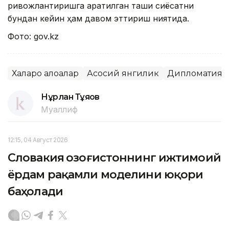
ривожлантиришга қаратилган ташқи сиёсатни
бундан кейин ҳам давом эттириш ниятида.
Фото: gov.kz
Халқаро алоқалар
Асосий янгилик
Дипломатия
Нұрлан Тұяқов
Муаллиф
12:15, 04 Август 2026
Словакия Қозоғистоннинг ижтимоий
ёрдам рақамли моделини юқори
баҳолади