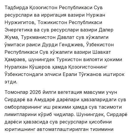
Тадбирда Қозоғистон Республикаси Сув
ресурслари ва ирригация вазири Нуржан
Нуржигитов, Тожикистон Республикаси
Энергетика ва сув ресурслари вазири Далер
Жума, Туркманистон Давлат сув хўжалиги
қўмитаси раиси Дурди Генджиев, Ўзбекистон
Республикаси Сув хўжалиги вазири Шавкат
Ҳамраев, шунингдек Туркистон вилояти ҳокими
Нуралхан Кўшеров ҳамда Қозоғистоннинг
Ўзбекистондаги элчиси Ерали Тўғжанов иштирок
этди.
Томонлар 2026 йилги вегетация мавсуми учун
Сирдарё ва Амударё дарёлари ҳавзаларидаги сув
омборларининг иш режими ҳамда сув тақсимоти
лимитларини кўриб чиқдилар. Шунингдек, Сирдарё
дарёси ҳавзасида сув ресурслари ҳисобини
юритишнинг автоматлаштирилган тизимини