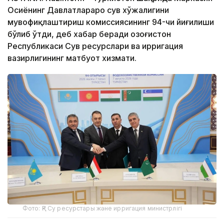
Осиёнинг Давлатлараро сув хўжалигини
мувофиқлаштириш комиссиясининг 94-чи йиғилиши
бўлиб ўтди, деб хабар беради Қозоғистон
Республикаси Сув ресурслари ва ирригация
вазирлигининг матбуот хизмати.
Фото: ҚР Су ресурстары және ирригация министрлігі