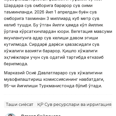
Шардара сув омборига барқарор сув оқими
таъминланди. 2026 йил 1 апрелдан буён сув
омборига тахминан 3 миллиард куб метр сув
келиб тушди. Бу ўтган йилги ҳамда кўп йиллик
ўртача кўрсаткичлардан юқори. Вегетация мавсуми
якунлангунга қадар сув келиши давом этиши
кутилмоқда. Сирдарё дарёси ҳавзасидаги сув
хўжалиги вазияти барқарор. Қишлоқ хўжалиги
эҳтиёжлари учун сув одатий тартибда етказиб
берилмоқда.
Марказий Осиё Давлатлараро сув хўжалигини
мувофиқлаштириш комиссиясининг навбатдаги,
95-чи йиғилиши Туркманистонда бўлиб ўтади.
Ташқи сиёсат
ҚР Сув ресурслари ва ирригация 