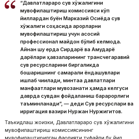
“Давлатлараро сув хўжалигини
мувофиқлаштириш комиссияси кўп
йиллардан буён Марказий Осиёда сув
хўжалиги соҳасида қарорларни
мувофиқлаштириш учун асосий
профессионал майдон бўлиб келмоқда.
Айнан шу ерда Сирдарё ва Амударё
дарёлари ҳавзаларининг трансчегаравий
сув ресурсларини биргаликда
бошқаришнинг самарали ёндашувлари
ишлаб чиқилади, минтақа давлатлари
манфаатлари мувозанати ҳамда келгуси
даврда сувдан фойдаланиш барқарорлиги
таъминланади”, — деди Сув ресурслари ва
ирригация вазири Нуржан Нуржигитов.
Таъкидлаш жоизки, Давлатлараро сув хўжалигини
мувофиқлаштириш комиссиясининг
мувофиқлаштирилган фаолияти туфайли бу йил