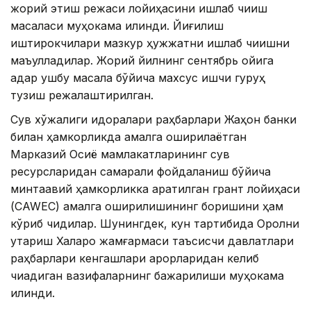
жорий этиш режаси лойиҳасини ишлаб чиқиш
масаласи муҳокама қилинди. Йиғилиш
иштирокчилари мазкур ҳужжатни ишлаб чиқишни
маъқулладилар. Жорий йилнинг сентябрь ойига
қадар ушбу масала бўйича махсус ишчи гуруҳ
тузиш режалаштирилган.
Сув хўжалиги идоралари раҳбарлари Жаҳон банки
билан ҳамкорликда амалга оширилаётган
Марказий Осиё мамлакатларининг сув
ресурсларидан самарали фойдаланиш бўйича
минтақавий ҳамкорликка қаратилган грант лойиҳаси
(CAWEC) амалга оширилишининг боришини ҳам
кўриб чиқдилар. Шунингдек, кун тартибида Оролни
қутқариш Халқаро жамғармаси таъсисчи давлатлари
раҳбарлари кенгашлари қарорларидан келиб
чиқадиган вазифаларнинг бажарилиши муҳокама
қилинди.