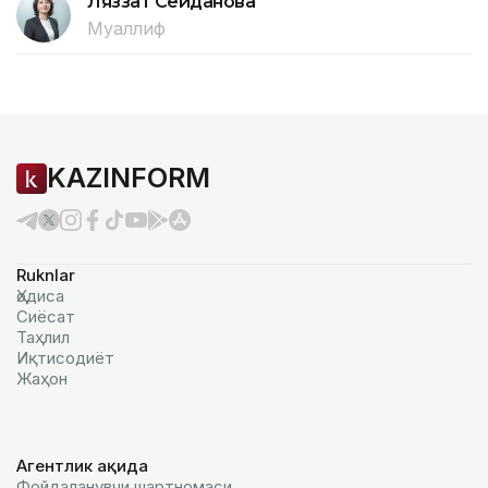
Ляззат Сейданова
Муаллиф
KAZINFORM
Ruknlar
Ҳодиса
Сиёсат
Таҳлил
Иқтисодиёт
Жаҳон
Агентлик ҳақида
Фойдаланувчи шартномаси