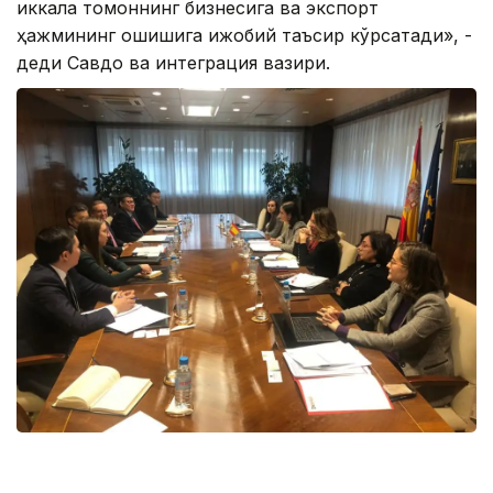
иккала томоннинг бизнесига ва экспорт
ҳажмининг ошишига ижобий таъсир кўрсатади», -
деди Савдо ва интеграция вазири.