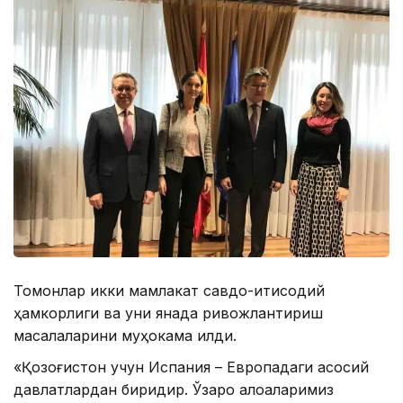
Томонлар икки мамлакат савдо-иқтисодий
ҳамкорлиги ва уни янада ривожлантириш
масалаларини муҳокама қилди.
«Қозоғистон учун Испания – Европадаги асосий
давлатлардан биридир. Ўзаро алоқаларимиз