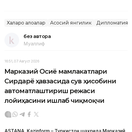
Халқаро алоқалар
Асосий янгилик
Дипломатия
без автора
Муаллиф
16:51, 07 Август 2026
Марказий Осиё мамлакатлари
Сирдарё ҳавзасида сув ҳисобини
автоматлаштириш режаси
лойиҳасини ишлаб чиқмоқчи
ASTANA. Kazinform – Туркистон шаҳрида Марказий