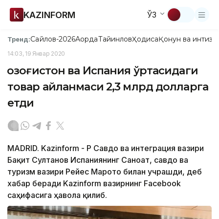
KAZINFORM
ЎЗ
Сайлов-2026
Ақорда
Тайинлов
Ҳодиса
Қонун ва интизо
Тренд:
14:03, 19 Январ 2020
Қозоғистон ва Испания ўртасидаги
товар айланмаси 2,3 млрд долларга
етди
MADRID. Kazinform - ҚР Савдо ва интеграция вазири
Бақит Султанов Испаниянинг Саноат, савдо ва
туризм вазири Рейес Марото билан учрашди, деб
хабар беради Kazinform вазирнинг Facebook
саҳифасига ҳавола қилиб.