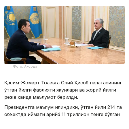
Фото: Акорда
Қасим-Жомарт Тоқаевга Олий Ҳисоб палатасининг
ўтган йилги фаолияти якунлари ва жорий йилги
режа ҳақида маълумот берилди.
Президентга маълум қилиндики, ўтган йили 214 та
объектда қиймати қарийб 11 триллион тенге бўлган
27 та аудиторлик тадбири ўтказилган. Натижада
умумий қиймати 862 миллиард тенгега тенг турли