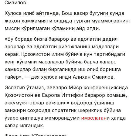
Смаилов.
Хулоса қилиб айтганда, Бош вазир бугунги кунда
жаҳон ҳамжамияти олдида турган муаммоларнинг
мисли кўрилмаган кўламини қайд этди.
«Бу борада бизга барқарор ва адолатли дадил
қарорлар ва адолатли ривожланиш моделлари
керак. Қозоғистон иқлим бўйича кун тартибидаги
кенг кўламли масалалар бўйича барча халқаро
ҳамкорлар билан биргаликда иш олиб боришга
тайёр», — дея хулоса қилди Алихан Смаилов.
Эслатиб ўтамиз, аввалроқ Миср конференциясида
Қозоғистон ва Европа Иттифоқи барқарор хомашё,
аккумуляторлар ва«яшил» водород қўшилиш
занжири соҳасида стратегик шериклик бўйича
ўзаро англашув меморандуми
имзолаган
и ҳақида
хабар қилгандик.