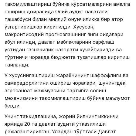
такомиллаштириш бўйича кўрсатмаларини амалга
ошириш доирасида Олий аудит палатаси
ташаббуси билан миллий қонунчиликка бир қатор
ўзгартиришлар киритилди. Хусусан,
макроиқтисодий прогнозлашнинг янги қоидалари
қабул қилинди, давлат маблағларини сарфлаш
устидан ғазначилик назорати кучайтирилди ва
тўртинчи чоракда бюджетга тузатишлар киритиш
тақиқланди.
У хусусийлаштириш жараёнининг шаффофлиги ва
самарадорлигини ошириш чоралари, шунингдек,
агросаноат мажмуасини тартибга солиш
механизмини такомиллаштириш бўйича маълумот
берди.
Унинг таъкидлашича, жорий йилнинг иккинчи
ярмида 20 та давлат аудити ўтказилиши
режалаштирилган. Улардан тўрттаси Давлат