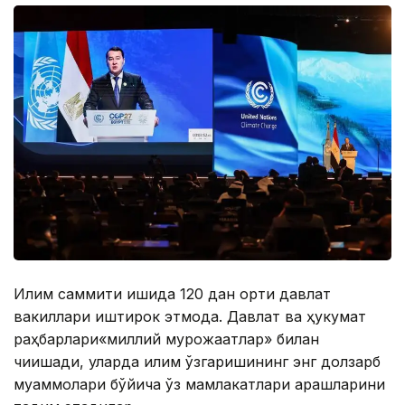
Иқлим саммити ишида 120 дан ортиқ давлат
вакиллари иштирок этмоқда. Давлат ва ҳукумат
раҳбарлари«миллий мурожаатлар» билан
чиқишади, уларда иқлим ўзгаришининг энг долзарб
муаммолари бўйича ўз мамлакатлари қарашларини