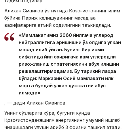
тақдим этадилар.
Алихан Смаилов ўз нутқида Қозоғистоннинг иқлим
бўйича Париж келишувининг мақсад ва
вазифаларига қатъий содиқлигини таъкидлади.
«Мамлакатимиз 2060 йилгача углерод
нейтраллигига эришишни ўз олдига улкан
мақсад қилиб қўйган. Бунинг бир қисми
сифатида йил охиригача кам углеродли
ривожланиш стратегиясини қабул қилишни
режалаштирмоқдамиз. Бу тарихий лаҳза
бўлади: Марказий Осиё мамлакати илк
марта бундай улкан ҳужжатни қабул
қилмоқда»
, — деди Алихан Смаилов.
Унинг сўзларига кўра, бугунги кунда
Қозоғистонда«яшил» энергиянинг умумий ишлаб
чиқаришдаги улуши қарийб 3 фоизни ташкил этади.