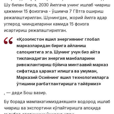
Шу билан бирга, 2030 йилгача унинг ишлаб чиқариш
ҳажмини 15 фоизгача - қўшимча 7 ГВтга ошириш
режалаштирилган. Шунингдек, жорий йилга қадар
углерод чиқиндиларини камида 15 фоизга
қисқартириш режалаштирилган.
«Қозоғистон яшил энергиянинг глобал
марказларидан бирига айланиш
салоҳиятига эга. Шунинг учун биз қайта
тикланадиган энергия манбаларини
ривожлантириш бўйича минтақавий марказ
сифатида ҳаракат қилишга ва умуман,
Марказий Осиёнинг яшил технологияларга
ўтишини рағбатлантиришга тайёрмиз»
, — деди Бош вазир.
Бу борада мамлакатимизда«яшил» водород ишлаб
чиқариш ва экспортини кўпайтиришга алоҳида