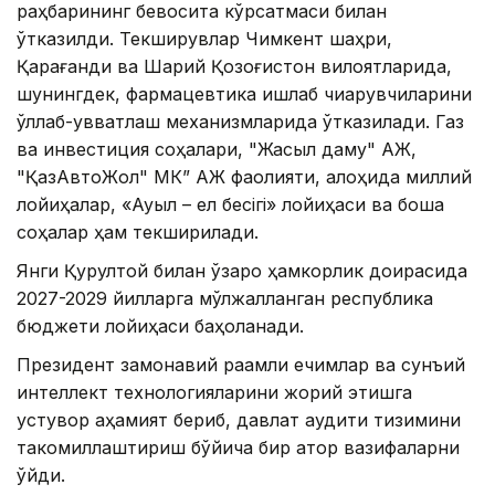
раҳбарининг бевосита кўрсатмаси билан
ўтказилди. Текширувлар Чимкент шаҳри,
Қарағанди ва Шарқий Қозоғистон вилоятларида,
шунингдек, фармацевтика ишлаб чиқарувчиларини
қўллаб-қувватлаш механизмларида ўтказилади. Газ
ва инвестиция соҳалари, "Жасыл даму" АЖ,
"ҚазАвтоЖол" МК” АЖ фаолияти, алоҳида миллий
лойиҳалар, «Ауыл – ел бесігі» лойиҳаси ва бошқа
соҳалар ҳам текширилади.
Янги Қурултой билан ўзаро ҳамкорлик доирасида
2027-2029 йилларга мўлжалланган республика
бюджети лойиҳаси баҳоланади.
Президент замонавий рақамли ечимлар ва сунъий
интеллект технологияларини жорий этишга
устувор аҳамият бериб, давлат аудити тизимини
такомиллаштириш бўйича бир қатор вазифаларни
қўйди.