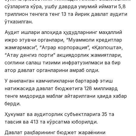
сўзларига кўра, ушбу даврда умумий қиймати 5,8
триллион тенгега тенг 13 та йирик давлат аудити
ўтказилган.
Аудит ишлари алоҳида ҳудудларнинг маҳаллий
ижро этувчи органлари, “Муаммоли кредитлар
жамғармаси”, “Аграр корпорация”, «Қазпошта»,
“Ақтау денгиз порти” акциядорлик жамиятлари,
соғлиқни сақлаш тизими инфратузилмаси ва бир
қатор давлат органларини қамраб олди.
У аниқланган камчиликларни бартараф этиш
натижасида давлат бюджетига 128 миллиард
тенге миқдорида маблағ қайтарилгани ҳақида хабар
берди.
Ҳукумат ва аудиторлик субъектларига 35 та
тавсия ва 413 та кўрсатма юборилди.
Давлат раҳбарининг бюджет жараёнини