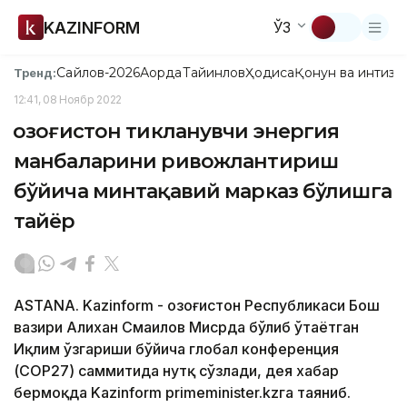
KAZINFORM
ЎЗ
Сайлов-2026
Ақорда
Тайинлов
Ҳодиса
Қонун ва интизо
Тренд:
12:41, 08 Ноябр 2022
Қозоғистон тикланувчи энергия
манбаларини ривожлантириш
бўйича минтақавий марказ бўлишга
тайёр
ASTANA. Kazinform - Қозоғистон Республикаси Бош
вазири Алихан Смаилов Мисрда бўлиб ўтаётган
Иқлим ўзгариши бўйича глобал конференция
(COP27) саммитида нутқ сўзлади, дея хабар
бермоқда Kazinform primeminister.kzга таяниб.