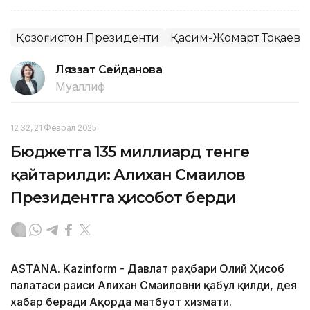
Қозоғистон Президенти
Қасим-Жомарт Тоқаев
Ляззат Сейданова
Муаллиф
12:32, 21 Феврал 2025
Бюджетга 135 миллиард тенге
қайтарилди: Алихан Смаилов
Президентга ҳисобот берди
ASTANA. Kazinform - Давлат раҳбари Олий Ҳисоб
палатаси раиси Алихан Смаиловни қабул қилди, дея
хабар беради Ақорда матбуот хизмати.