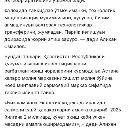
эътибор қаратишини қўшимча қилди.
«Алоҳида таъкидлаб ўтмоқчиманки, технологик
модернизация муҳимлигини, хусусан, билим
алмашинуви ва«тоза» технологиялар
трансферини, жумладан, Париж келишуви
доирасида жорий этиш зарур», — деди Алихан
Смаилов.
Бундан ташқари, Қозоғистон Республикаси
ҳукумати«яшил» инвестицияларни
рағбатлантириш чораларини кўрмоқда ва Астана
халқаро молия марказини«яшил» молия бўйича
ноёб минтақавий сармоявий марказ сифатида
таклиф қилишга тайёр.
«Биз ҳам янги Экологик кодекс доирасида
салмоқли саъй-ҳаракатларни амалга ошириб, 2025
йилгача 2 миллиард кўчат экиш каби улкан
мақсадни амалга оширмоқдамиз», – деди Алихан