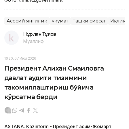
Фото: t.me/KZgovernment
Асосий янгилик
Ҳукумат
Ташқи сиёсат
Иқлим
Нұрлан Тұяқов
Муаллиф
16:20, 07 Июл 2026
Президент Алихан Смаиловга
давлат аудити тизимини
такомиллаштириш бўйича
кўрсатма берди
ASTANA. Kazinform - Президент Қасим-Жомарт