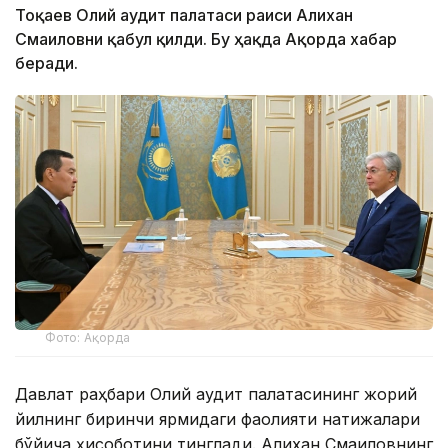
Тоқаев Олий аудит палатаси раиси Алихан
Смаиловни қабул қилди. Бу ҳақда Ақорда хабар
беради.
Фото: Ақорда
Давлат раҳбари Олий аудит палатасининг жорий
йилнинг биринчи ярмидаги фаолияти натижалари
бўйича ҳисоботини тинглади. Алихан Смаиловнинг