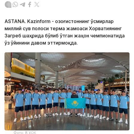
ASTANA. Kazinform - Қозоғистоннинг ўсмирлар
миллий сув полоси терма жамоаси Хорватиянинг
Загреб шаҳрида бўлиб ўтган жаҳон чемпионатида
ўз ўйинини давом эттирмоқда.
Фото: ҚР ҰОК