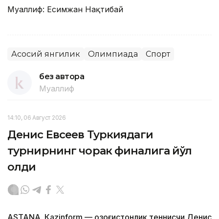
Муаллиф: Есимжан Нақтибай
Асосий янгилик
Олимпиада
Спорт
без автора
Муаллиф
14:10, 06 Август 2026
Денис Евсеев Туркиядаги
турнирнинг чорак финалига йўл
олди
ASTANА. Кazinform — Қозоғистонлик теннисчи Денис