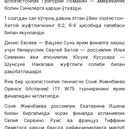
қозоғистонлик Григорий Ломакин — америкалик
Колин Синклерга қарши ўтказди.
1 соатдан сал кўпроқ давом этган ўйин Қозоғистон-
Хитой жуфтлигининг 6:2, 6:4 ҳисобида ғалабаси
билан якунланди.
Денис Евсеев — Фацзин Сунь ярим финалга чиқиш
учун беларуслик Сергей Бетов — россиялик Илья
Симакин ёки япониялик Юсуке Кусухара —
Шунсуке Накагава жуфтлиги ғолиби билан
рақобатлашади.
Яна бир қозоғистонлик теннисчи Соня Жиенбаева
Оренсе (Испания) ITF W75 турнирининг ярим
финалидан четлатилди.
Соня Жиенбаева россиялик Екатерина Яшина
билан биргаликда чорак финалда испаниялик
Селия Сервино Руис ва француз Тиффани
Леметрга қарши баҳсда қийинчиликларга мағлуб