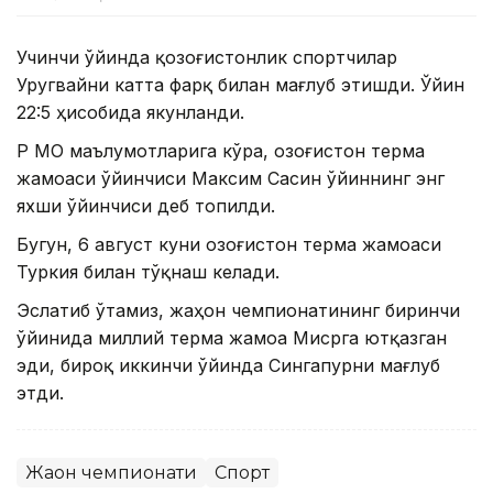
Учинчи ўйинда қозоғистонлик спортчилар
Уругвайни катта фарқ билан мағлуб этишди. Ўйин
22:5 ҳисобида якунланди.
ҚР МОҚ маълумотларига кўра, Қозоғистон терма
жамоаси ўйинчиси Максим Сасин ўйиннинг энг
яхши ўйинчиси деб топилди.
Бугун, 6 август куни Қозоғистон терма жамоаси
Туркия билан тўқнаш келади.
Эслатиб ўтамиз, жаҳон чемпионатининг биринчи
ўйинида миллий терма жамоа Мисрга ютқазган
эди, бироқ иккинчи ўйинда Сингапурни мағлуб
этди.
Жаҳон чемпионати
Спорт