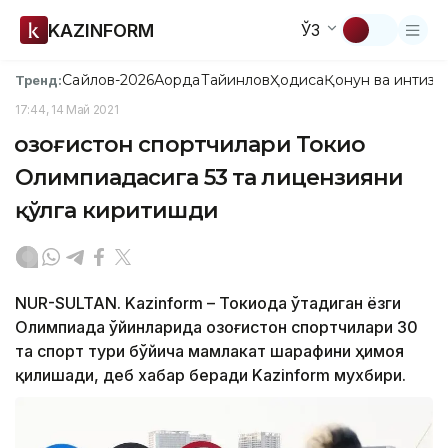
KAZINFORM
ЎЗ
Сайлов-2026
Ақорда
Тайинлов
Ҳодиса
Қонун ва интизо
Тренд:
17:44, 14 Май 2021
Қозоғистон спортчилари Токио
Олимпиадасига 53 та лицензияни
қўлга киритишди
NUR-SULTAN. Kazinform – Токиода ўтадиган ёзги
Олимпиада ўйинларида Қозоғистон спортчилари 30
та спорт тури бўйича мамлакат шарафини ҳимоя
қилишади, деб хабар беради Kazinform мухбири.