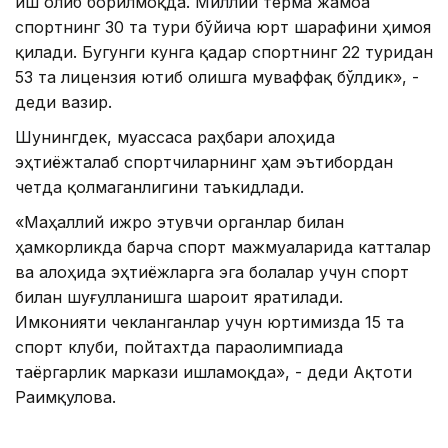
иш олиб борилмоқда. Миллий терма жамоа
спортнинг 30 та тури бўйича юрт шарафини ҳимоя
қилади. Бугунги кунга қадар спортнинг 22 туридан
53 та лицензия ютиб олишга муваффақ бўлдик», -
деди вазир.
Шунингдек, муассаса раҳбари алоҳида
эҳтиёжталаб спортчиларнинг ҳам эътибордан
четда қолмаганлигини таъкидлади.
«Маҳаллий ижро этувчи органлар билан
ҳамкорликда барча спорт мажмуаларида катталар
ва алоҳида эҳтиёжларга эга болалар учун спорт
билан шуғулланишга шароит яратилади.
Имконияти чекланганлар учун юртимизда 15 та
спорт клуби, пойтахтда параолимпиада
таёргарлик маркази ишламоқда», - деди Ақтоти
Раимқулова.