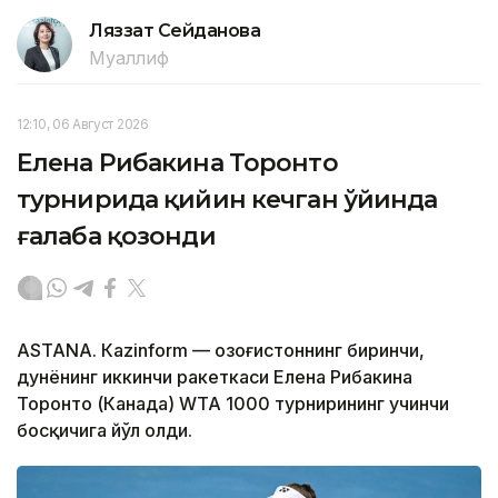
Ляззат Сейданова
Муаллиф
12:10, 06 Август 2026
Елена Рибакина Торонто
турнирида қийин кечган ўйинда
ғалаба қозонди
ASTANА. Кazinform — Қозоғистоннинг биринчи,
дунёнинг иккинчи ракеткаси Елена Рибакина
Торонто (Канада) WТА 1000 турнирининг учинчи
босқичига йўл олди.