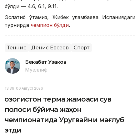
бўлди — 4:6, 6:1, 9:11.
Эслатиб ўтамиз, Жибек Қуламбаева Испаниядаги
турнирда
чемпион бўлди
.
Теннис
Денис Евсеев
Спорт
Бекабат Узаков
Муаллиф
13:39, 06 Август 2026
Қозоғистон терма жамоаси сув
полоси бўйича жаҳон
чемпионатида Уругвайни мағлуб
этди