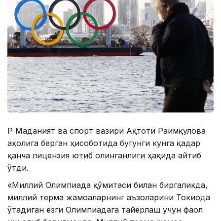
ҚР Маданият ва спорт вазири Ақтоти Раимқулова
аҳолига берган ҳисоботида бугунги кунга қадар
қанча лицензия ютиб олинганлиги ҳақида айтиб
ўтди.
«Миллий Олимпиада қўмитаси билан биргаликда,
миллий терма жамоаларнинг аъзоларини Токиода
ўтадиган ёзги Олимпиадага тайёрлаш учун фаол