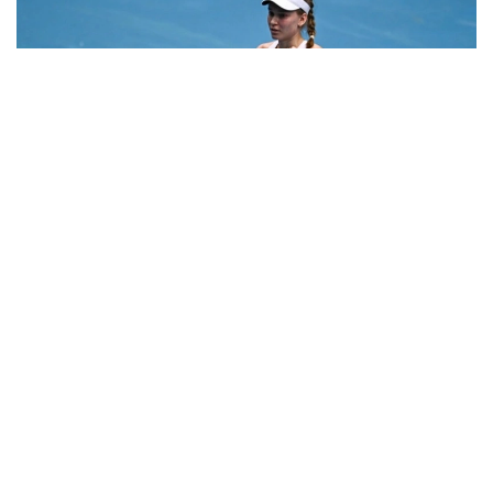
Фото: ҚТФ
Мусобақани иккинчи босқичдан бошлаган
қозоғистонлик теннисчи дунё рейтингида 61-
ўринни эгаллаган австралиялик Дарья Касаткинага
қарши ўз маҳоратини намойиш этди.
Рақиблар бунгача беш марта тўқнаш келишган,
уларнинг учтасида Рибакина ғалаба қозонган.