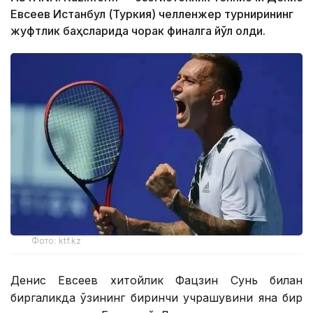
Евсеев Истанбул (Туркия) челленжер турнирининг
жуфтлик баҳсларида чорак финалга йўл олди.
Фото: ktf.kz
Денис Евсеев хитойлик Фацзин Сунь билан
биргаликда ўзининг биринчи учрашувини яна бир