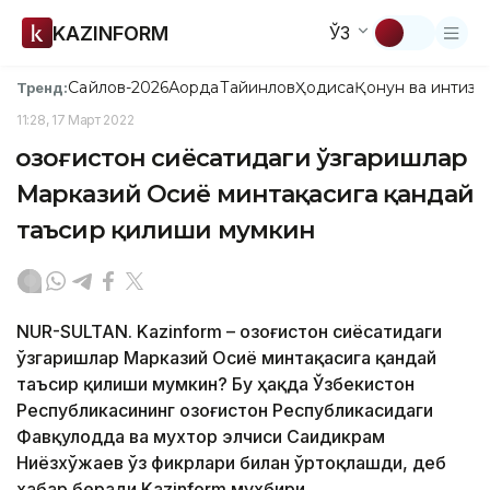
KAZINFORM
ЎЗ
Сайлов-2026
Ақорда
Тайинлов
Ҳодиса
Қонун ва интизо
Тренд:
11:28, 17 Март 2022
Қозоғистон сиёсатидаги ўзгаришлар
Марказий Осиё минтақасига қандай
таъсир қилиши мумкин
NUR-SULTAN. Kazinform – Қозоғистон сиёсатидаги
ўзгаришлар Марказий Осиё минтақасига қандай
таъсир қилиши мумкин? Бу ҳақда Ўзбекистон
Республикасининг Қозоғистон Республикасидаги
Фавқулодда ва мухтор элчиси Саидикрам
Ниёзхўжаев ўз фикрлари билан ўртоқлашди, деб
хабар беради Kazinform мухбири.