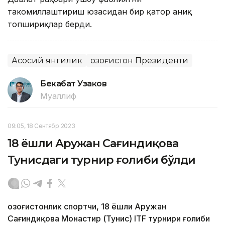
такомиллаштириш юзасидан бир қатор аниқ
топшириқлар берди.
Асосий янгилик
Қозоғистон Президенти
Бекабат Узаков
Муаллиф
09:05, 18 Сентябр 2023
18 ёшли Аружан Сағиндиқова
Тунисдаги турнир ғолиби бўлди
Қозоғистонлик спортчи, 18 ёшли Аружан
Сағиндиқова Монастир (Тунис) ITF турнири ғолиби