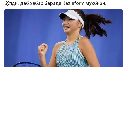
бўлди, деб хабар беради Каzinform мухбири.
Фото: ktf.kz
Дунёнинг 829-ракеткаси, ушбу мусобақанинг 3-
ракеткаси А. Саөиндиыова финалда жаҳон
рейтингида 1253-ўринни эгаллаб турган