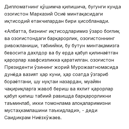
Дипломатнинг қўшимча қилишича, бугунги кунда
Қозоғистон Марказий Осиё минтақасидаги
иқтисодий етакчилардан бири ҳисобланади.
«Албатта, бизнинг иқтисодларимиз ўзаро боғлиқ
ва Қозоғистондаги барқарорлик, Қозоғистоннинг
ривожланиши, табиийки, бу бутун минтақамизга
бевосита дахлдор ва бу ерда қабул қилинаётган
қарорлар хавфсизликка қаратилган. Қозоғистон
Президенти ўзининг жорий Мурожаатномасида
дунёда вазият ҳар куни, ҳар соатда ўзгариб
бораётгани, шу нуқтаи назардан, муайян
чақириқларга жавоб бериш ва яхлит қарорлар
қабул қилиш табиий равишда барқарорликни
таъминлаб, икки томонлама алоқаларимизни
мустаҳкамлашини таъкидлади», - деди
Саидикрам Ниёзхўжаев.