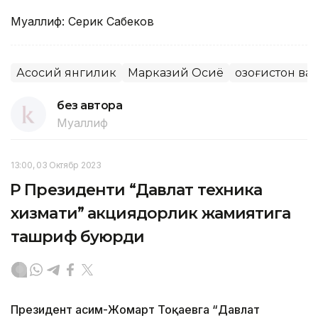
Муаллиф: Серик Сабеков
Асосий янгилик
Марказий Осиё
Қозоғистон в
без автора
Муаллиф
13:00, 03 Октябр 2023
ҚР Президенти “Давлат техника
хизмати” акциядорлик жамиятига
ташриф буюрди
Президент Қасим-Жомарт Тоқаевга “Давлат