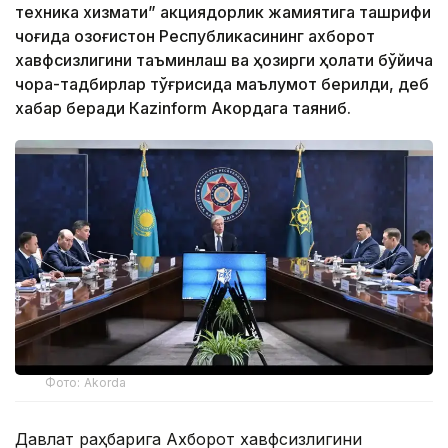
техника хизмати” акциядорлик жамиятига ташрифи
чоғида Қозоғистон Республикасининг ахборот
хавфсизлигини таъминлаш ва ҳозирги ҳолати бўйича
чора-тадбирлар тўғрисида маълумот берилди, деб
хабар беради Каzinform Акордага таяниб.
Фото: Akorda
Давлат раҳбарига Ахборот хавфсизлигини