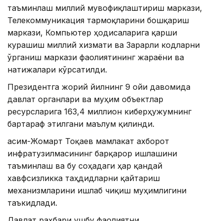
таъминлаш миллий мувофиқлаштириш маркази,
Телекоммуникация тармоқларини бошқариш
маркази, Компьютер ҳодисаларига қарши
курашиш миллий хизмати ва Зарарли кодларни
ўрганиш маркази фаолиятининг жараёни ва
натижалари кўрсатилди.
Президентга жорий йилнинг 9 ойи давомида
давлат органлари ва муҳим объектлар
ресурсларига 163,4 миллион киберҳужумнинг
бартараф этилгани маълум қилинди.
Қасим-Жомарт Тоқаев мамлакат ахборот
инфратузилмасининг барқарор ишлашини
таъминлаш ва бу соҳадаги ҳар қандай
хавфсизликка таҳдидларни қайтариш
механизмларини ишлаб чиқиш муҳимлигини
таъкидлади.
Давлат раҳбари ушбу фаолиятни