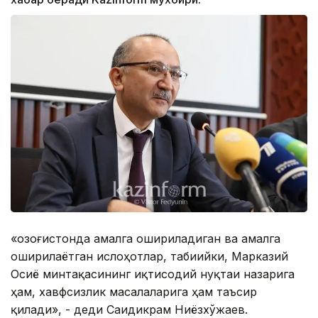
«Қозоғистонда амалга ошириладиган ва амалга
оширилаётган ислоҳотлар, табиийки, Марказий
Осиё минтақасининг иқтисодий нуқтаи назарига
ҳам, хавфсизлик масалаларига ҳам таъсир
қилади», - деди Саидикрам Ниёзхўжаев.