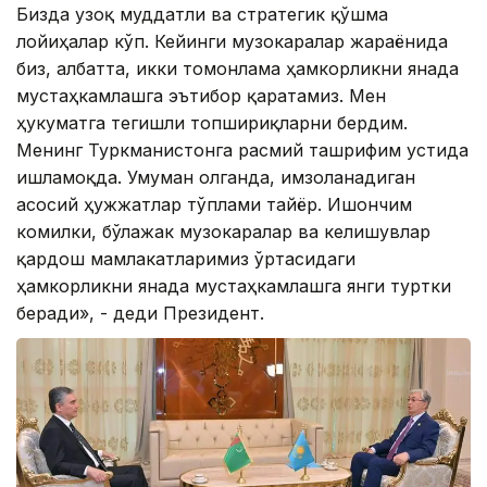
Бизда узоқ муддатли ва стратегик қўшма
лойиҳалар кўп. Кейинги музокаралар жараёнида
биз, албатта, икки томонлама ҳамкорликни янада
мустаҳкамлашга эътибор қаратамиз. Мен
ҳукуматга тегишли топшириқларни бердим.
Менинг Туркманистонга расмий ташрифим устида
ишламоқда. Умуман олганда, имзоланадиган
асосий ҳужжатлар тўплами тайёр. Ишончим
комилки, бўлажак музокаралар ва келишувлар
қардош мамлакатларимиз ўртасидаги
ҳамкорликни янада мустаҳкамлашга янги туртки
беради», - деди Президент.