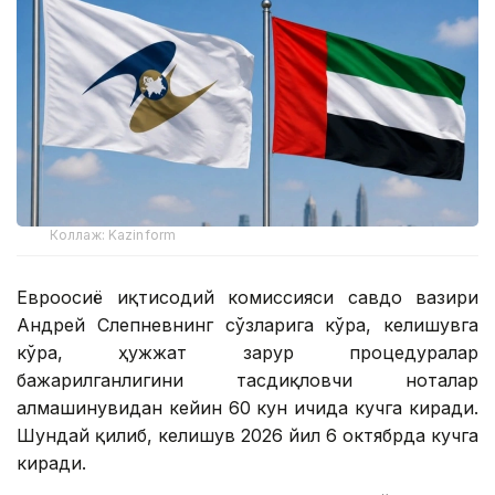
Коллаж: Kazinform
Евроосиё иқтисодий комиссияси савдо вазири
Андрей Слепневнинг сўзларига кўра, келишувга
кўра, ҳужжат зарур процедуралар
бажарилганлигини тасдиқловчи ноталар
алмашинувидан кейин 60 кун ичида кучга киради.
Шундай қилиб, келишув 2026 йил 6 октябрда кучга
киради.