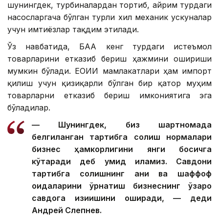
шунингдек, турбиналардан тортиб, айрим турдаги
насосларгача бўлган турли хил механик ускуналар
учун имтиёзлар тақдим этилади.
Ўз навбатида, БАА кенг турдаги истеъмол
товарларини етказиб бериш ҳажмини ошириши
мумкин бўлади. ЕОИИ мамлакатлари ҳам импорт
қилиш учун қизиқарли бўлган бир қатор муҳим
товарларни етказиб бериш имкониятига эга
бўладилар.
— Шунингдек, биз шартномада
белгиланган тартибга солиш нормалари
бизнес ҳамкорлигини янги босқичга
кўтаради деб умид қиламиз. Савдони
тартибга солишнинг аниқ ва шаффоф
қоидаларини ўрнатиш бизнеснинг ўзаро
савдога қизиқишини оширади, — деди
Андрей Слепнев.