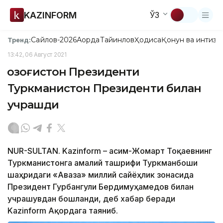
KAZINFORM
ЎЗ
Сайлов-2026
Ақорда
Тайинлов
Ҳодиса
Қонун ва интизо
Тренд:
13:42, 06 Август 2021
Қозоғистон Президенти
Туркманистон Президенти билан
учрашди
NUR-SULTAN. Kazinform – Қасим-Жомарт Тоқаевнинг
Туркманистонга амалий ташрифи Туркманбоши
шаҳридаги «Аваза» миллий сайёҳлик зонасида
Президент Гурбангули Бердимуҳамедов билан
учрашувдан бошланди, деб хабар беради
Kazinform Ақордага таяниб.