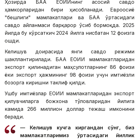
Ҳозирда БАА ЕОИИнинг асосий савдо
ҳамкорларидан бири ҳисобланади. Евроосиё
"бешлиги" мамлакатлари ва БАА ўртасидаги
савдо айланмаси барқарор ўсиб бормоқда. 2025
йилда бу кўрсаткич 2024 йилга нисбатан 12 фоизга
ошди.
Келишув доирасида янги савдо режими
шакллантирилади. БАА ЕОИИ мамлакатларидан
экспорт қилинадиган маҳсулотларнинг 86 фоизи
ёки экспорт ҳажмининг 98 фоизи учун имтиёзли
бозорга киришни таклиф қилди.
Ушбу имтиёзлар ЕОИИ мамлакатларидан экспорт
қилувчиларга божхона тўловларидан йилига
камида 266 миллион доллар тежаш имконини
беради.
— Келишув кучга киргандан сўнг, биз
мамлакатларимиз ўртасидаги йиллик