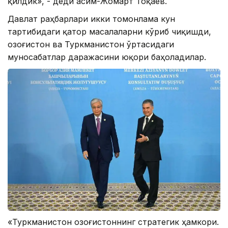
қилдик», - деди Қасим-Жомарт Тоқаев.
Давлат раҳбарлари икки томонлама кун
тартибидаги қатор масалаларни кўриб чиқишди,
Қозоғистон ва Туркманистон ўртасидаги
муносабатлар даражасини юқори баҳоладилар.
«Туркманистон Қозоғистоннинг стратегик ҳамкори.