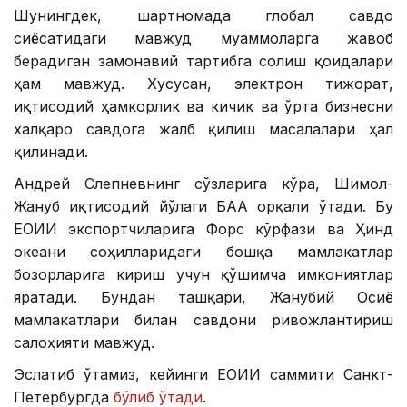
Шунингдек, шартномада глобал савдо
сиёсатидаги мавжуд муаммоларга жавоб
берадиган замонавий тартибга солиш қоидалари
ҳам мавжуд. Хусусан, электрон тижорат,
иқтисодий ҳамкорлик ва кичик ва ўрта бизнесни
халқаро савдога жалб қилиш масалалари ҳал
қилинади.
Андрей Слепневнинг сўзларига кўра, Шимол-
Жануб иқтисодий йўлаги БАА орқали ўтади. Бу
ЕОИИ экспортчиларига Форс кўрфази ва Ҳинд
океани соҳилларидаги бошқа мамлакатлар
бозорларига кириш учун қўшимча имкониятлар
яратади. Бундан ташқари, Жанубий Осиё
мамлакатлари билан савдони ривожлантириш
салоҳияти мавжуд.
Эслатиб ўтамиз, кейинги ЕОИИ саммити Санкт-
Петербургда
бўлиб ўтади
.