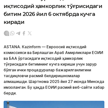
иқтисодий ҳамкорлик тўғрисидаги
битим 2026 йил 6 октябрда кучга
киради
ASTANА. Кazinform — Евроосиё иқтисодий
комиссияси ва Бирлашган Араб Амирликлари ЕОИИ
ва БАА ўртасидаги иқтисодий ҳамкорлик
тўғрисидаги битимнинг кучга кириши учун зарур
бўлган ички процедуралар бажарилганлигини
тасдиқловчи расмий билдиришномалар
алмашишди. Шартнома 2025 йил 27 июнда Минскда
имзоланган. Бу ҳақда ЕОИИ расмий веб-сайти хабар
берди.