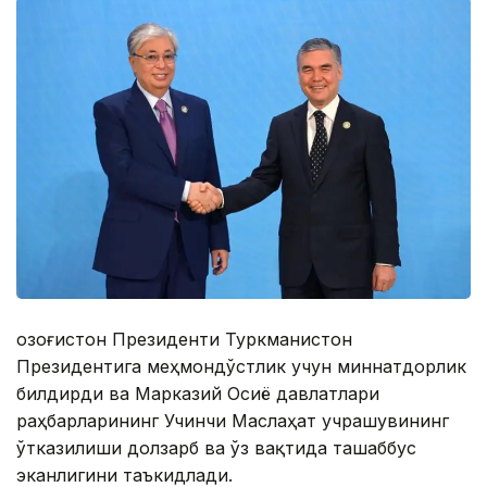
Қозоғистон Президенти Туркманистон
Президентига меҳмондўстлик учун миннатдорлик
билдирди ва Марказий Осиё давлатлари
раҳбарларининг Учинчи Маслаҳат учрашувининг
ўтказилиши долзарб ва ўз вақтида ташаббус
эканлигини таъкидлади.