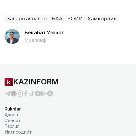
Халқаро алоқалар
БАА
ЕОИИ
Ҳамкорлик
Бекабат Узаков
Муаллиф
KAZINFORM
Ruknlar
Ҳодиса
Сиёсат
Таҳлил
Иқтисодиёт