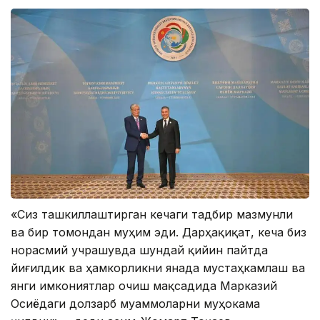
«Сиз ташкиллаштирган кечаги тадбир мазмунли
ва бир томондан муҳим эди. Дарҳақиқат, кеча биз
норасмий учрашувда шундай қийин пайтда
йиғилдик ва ҳамкорликни янада мустаҳкамлаш ва
янги имкониятлар очиш мақсадида Марказий
Осиёдаги долзарб муаммоларни муҳокама