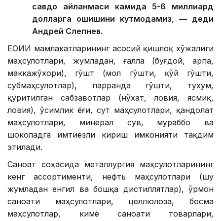
савдо айланмаси камида 5-6 миллиард
долларга ошишини кутмоқдамиз, — деди
Андрей Слепнев.
ЕОИИ мамлакатларининг асосий қишлоқ хўжалиги
маҳсулотлари, жумладан, ғалла (буғдой, арпа,
маккажўхори), гўшт (мол гўшти, қўй гўшти,
субмаҳсулотлар), парранда гўшти, тухум,
қуритилган сабзавотлар (нўхат, ловия, ясмиқ,
ловия), ўсимлик ёғи, сут маҳсулотлари, қандолат
маҳсулотлари, минерал сув, мураббо ва
шоколадга имтиёзли кириш имконияти тақдим
этилади.
Саноат соҳасида металлургия маҳсулотларининг
кенг ассортименти, нефть маҳсулотлари (шу
жумладан енгил ва бошқа дистиллятлар), ўрмон
саноати маҳсулотлари, целлюлоза, босма
маҳсулотлар, кимё саноати товарлари,