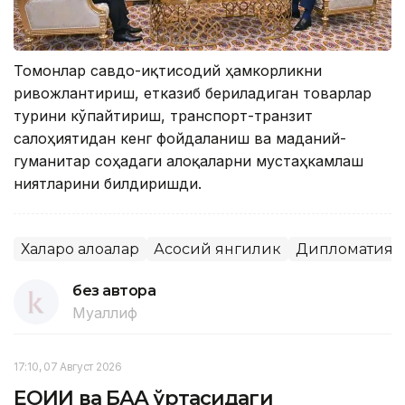
Томонлар савдо-иқтисодий ҳамкорликни
ривожлантириш, етказиб бериладиган товарлар
турини кўпайтириш, транспорт-транзит
салоҳиятидан кенг фойдаланиш ва маданий-
гуманитар соҳадаги алоқаларни мустаҳкамлаш
ниятларини билдиришди.
Халқаро алоқалар
Асосий янгилик
Дипломатия
без автора
Муаллиф
17:10, 07 Август 2026
ЕОИИ ва БАА ўртасидаги