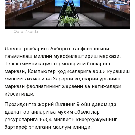
Фото: Akorda
Давлат раҳбарига Ахборот хавфсизлигини
таъминлаш миллий мувофиқлаштириш маркази,
Телекоммуникация тармоқларини бошқариш
маркази, Компьютер ҳодисаларига қарши курашиш
миллий хизмати ва Зарарли кодларни ўрганиш
маркази фаолиятининг жараёни ва натижалари
кўрсатилди.
Президентга жорий йилнинг 9 ойи давомида
давлат органлари ва муҳим объектлар
ресурсларига 163,4 миллион киберҳужумнинг
бартараф этилгани маълум қилинди.