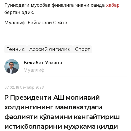
Тунисдаги мусобақа финалига чиққани ҳақида
хабар
берган эдик.
Муаллиф: Ғайсағали Сейтақ
Теннис
Асосий янгилик
Спорт
Бекабат Узаков
Муаллиф
07:02, 18 Сентябр 2023
ҚР Президенти АҚШ молиявий
холдингининг мамлакатдаги
фаолияти кўламини кенгайтириш
истиқболларини муҳокама қилди