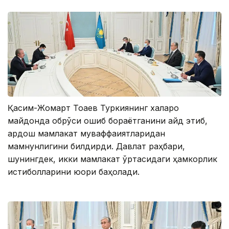
Қасим-Жомарт Тоқаев Туркиянинг халқаро
майдонда обрўси ошиб бораётганини қайд этиб,
қардош мамлакат муваффақиятларидан
мамнунлигини билдирди. Давлат раҳбари,
шунингдек, икки мамлакат ўртасидаги ҳамкорлик
истиқболларини юқори баҳолади.