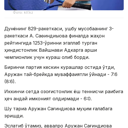
Фото: ktf.kz
Дунёнинг 829-ракеткаси, ушбу мусобақанинг 3-
ракеткаси А. Саөиндиыова финалда жаҳон
рейтингида 1253-ўринни эгаллаб турган
ҳиндистонлик Вайшнави Адкарга қарши
чемпионлик учун кураш олиб борди.
Биринчи партия кескин курашлар остида ўтди,
Аружан тай-брейкда муваффақиятли ўйнади - 7:6
(8:6).
Иккинчи сетда қозоғистонлик ёш теннисчи рақибига
ҳеч қандай имконият қолдирмади - 6:0.
Шу тариқа Аружан Сағиндиқова муҳим ғалабага
эришди.
Эслатиб ўтамиз, аввалроқ Аружан Сағиндиқова