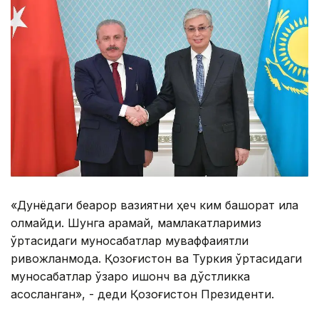
«Дунёдаги беқарор вазиятни ҳеч ким башорат қила
олмайди. Шунга қарамай, мамлакатларимиз
ўртасидаги муносабатлар муваффақиятли
ривожланмоқда. Қозоғистон ва Туркия ўртасидаги
муносабатлар ўзаро ишонч ва дўстликка
асосланган», - деди Қозоғистон Президенти.