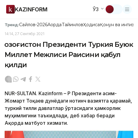
KAZINFORM
ЎЗ
Сайлов-2026
Ақорда
Тайинлов
Ҳодиса
Қонун ва интизо
Тренд:
14:14, 27 Сентябр 2021
Қозоғистон Президенти Туркия Буюк
Миллет Межлиси Раисини қабул
қилди
NUR-SULTAN. Kazinform – ҚР Президенти Қасим-
Жомарт Тоқаев дунёдаги нотинч вазиятга қарамай,
туркий тилли давлатлар ўртасидаги ҳамкорлик
муҳимлигини таъкидлади, деб хабар беради
Ақорда матбуот хизмати.