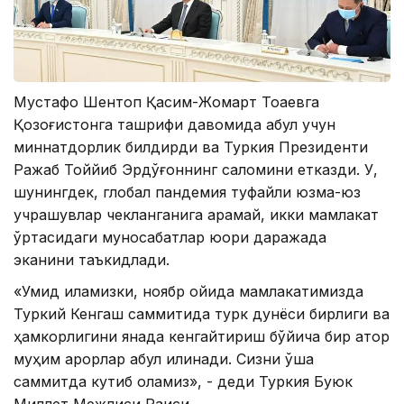
Мустафо Шентоп Қасим-Жомарт Тоқаевга
Қозоғистонга ташрифи давомида қабул учун
миннатдорлик билдирди ва Туркия Президенти
Ражаб Тоййиб Эрдўғоннинг саломини етказди. У,
шунингдек, глобал пандемия туфайли юзма-юз
учрашувлар чекланганига қарамай, икки мамлакат
ўртасидаги муносабатлар юқори даражада
эканини таъкидлади.
«Умид қиламизки, ноябр ойида мамлакатимизда
Туркий Кенгаш саммитида турк дунёси бирлиги ва
ҳамкорлигини янада кенгайтириш бўйича бир қатор
муҳим қарорлар қабул қилинади. Сизни ўша
саммитда кутиб қоламиз», - деди Туркия Буюк
Миллет Межлиси Раиси.