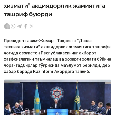
хизмати” акциядорлик жамиятига
ташриф буюрди
Президент Қасим-Жомарт Тоқаевга “Давлат
техника хизмати” акциядорлик жамиятига ташрифи
чоғида Қозоғистон Республикасининг ахборот
хавфсизлигини таъминлаш ва ҳозирги ҳолати бўйича
чора-тадбирлар тўғрисида маълумот берилди, деб
хабар беради Каzinform Акордага таяниб.