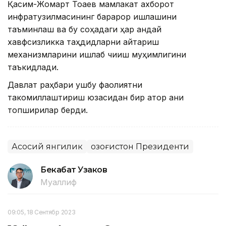
Қасим-Жомарт Тоқаев мамлакат ахборот
инфратузилмасининг барқарор ишлашини
таъминлаш ва бу соҳадаги ҳар қандай
хавфсизликка таҳдидларни қайтариш
механизмларини ишлаб чиқиш муҳимлигини
таъкидлади.
Давлат раҳбари ушбу фаолиятни
такомиллаштириш юзасидан бир қатор аниқ
топшириқлар берди.
Асосий янгилик
Қозоғистон Президенти
Бекабат Узаков
Муаллиф
09:05, 18 Сентябр 2023