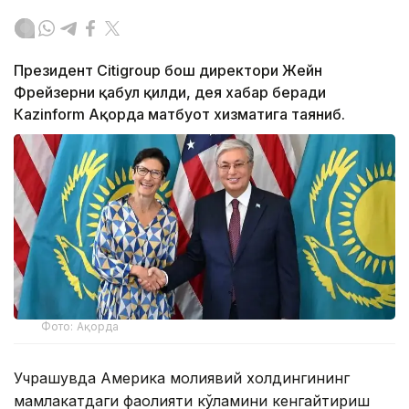
Президент Citigroup бош директори Жейн
Фрейзерни қабул қилди, дея хабар беради
Кazinform Ақорда матбуот хизматига таяниб.
Фото: Ақорда
Учрашувда Америка молиявий холдингининг
мамлакатдаги фаолияти кўламини кенгайтириш