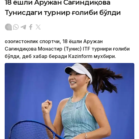
18 ёшли Аружан Сағиндиқова
Тунисдаги турнир ғолиби бўлди
Қозоғистонлик спортчи, 18 ёшли Аружан
Сағиндиқова Монастир (Тунис) ITF турнири ғолиби
бўлди, деб хабар беради Каzinform мухбири.