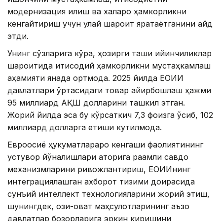
модернизация қилиш ва халқаро ҳамкорликни
кенгайтириш учун қулай шароит яратаётганини қайд
этди.
Унинг сўзларига кўра, ҳозирги ташқи қийинчиликлар
шароитида иқтисодий ҳамкорликни мустаҳкамлаш
аҳамияти янада ортмоқда. 2025 йилда ЕОИИ
давлатлари ўртасидаги товар айирбошлаш ҳажми
95 миллиард АҚШ долларини ташкил этган.
Жорий йилда эса бу кўрсаткич 7,3 фоизга ўсиб, 102
миллиард долларга етиши кутилмоқда.
Евроосиё ҳукуматлараро кенгаши фаолиятининг
устувор йўналишлари қаторига рақамли савдо
механизмларини ривожлантириш, ЕОИИнинг
интеграциялашган ахборот тизими доирасида
сунъий интеллект технологияларини жорий этиш,
шунингдек, озиқ-овқат маҳсулотларининг аъзо
давлатлар бозорларига эркин киришини