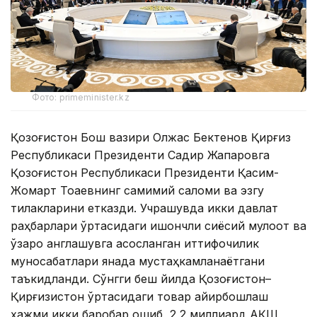
Фото: primeminister.kz
Қозоғистон Бош вазири Олжас Бектенов Қирғиз
Республикаси Президенти Садир Жапаровга
Қозоғистон Республикаси Президенти Қасим-
Жомарт Тоқаевнинг самимий саломи ва эзгу
тилакларини етказди. Учрашувда икки давлат
раҳбарлари ўртасидаги ишончли сиёсий мулоқот ва
ўзаро англашувга асосланган иттифоқчилик
муносабатлари янада мустаҳкамланаётгани
таъкидланди. Сўнгги беш йилда Қозоғистон–
Қирғизистон ўртасидаги товар айирбошлаш
ҳажми икки баробар ошиб, 2,2 миллиард АҚШ