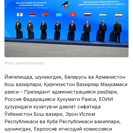
Фото: primeminister.kz
Йиғилишда, шунингдек, Беларусь ва Арманистон
бош вазирлари, Қирғизистон Вазирлар Маҳкамаси
раиси – Президент администрацияси раҳбари,
Россия Федерацияси Ҳукумати Раиси, ЕОИИ
ҳузуридаги кузатувчи давлат сифатида
Ўзбекистон Бош вазири, Эрон Ислом
Республикаси ва Куба Республикаси вакиллари,
шунингдек, Евроосиё иқтисодий комиссияси