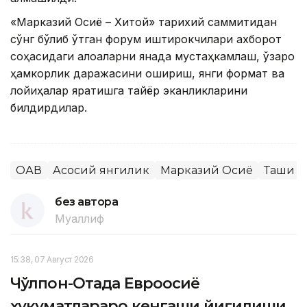
«Марказий Осиё – Хитой» тарихий саммитидан
сўнг бўлиб ўтган форум иштирокчилари ахборот
соҳасидаги алоқаларни янада мустаҳкамлаш, ўзаро
ҳамкорлик даражасини ошириш, янги формат ва
лойиҳалар яратишга тайёр эканликларини
билдирдилар.
ОАВ
Асосий янгилик
Марказий Осиё
Ташқи с
без автора
Муаллиф
15:38, 07 Август 2026
Чўлпон-Отада Евроосиё
ҳукуматлараро кенгаши йиғилиши