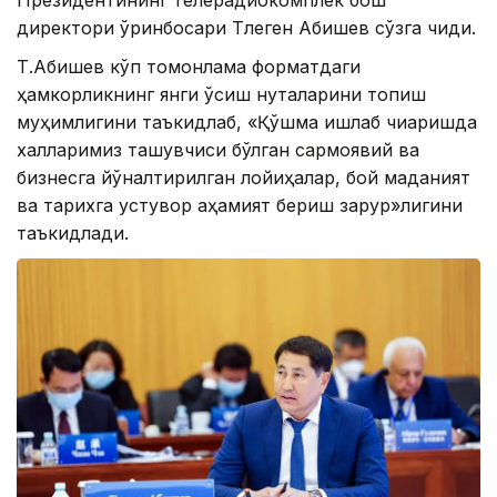
директори ўринбосари Тлеген Абишев сўзга чиқди.
Т.Абишев кўп томонлама форматдаги
ҳамкорликнинг янги ўсиш нуқталарини топиш
муҳимлигини таъкидлаб, «Қўшма ишлаб чиқаришда
халқларимиз ташувчиси бўлган сармоявий ва
бизнесга йўналтирилган лойиҳалар, бой маданият
ва тарихга устувор аҳамият бериш зарур»лигини
таъкидлади.