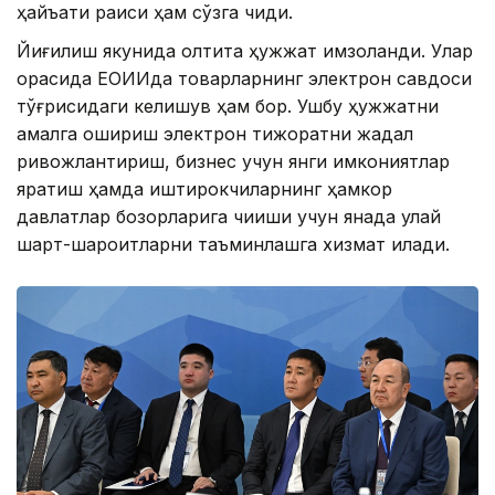
ҳайъати раиси ҳам сўзга чиқди.
Йиғилиш якунида олтита ҳужжат имзоланди. Улар
орасида ЕОИИда товарларнинг электрон савдоси
тўғрисидаги келишув ҳам бор. Ушбу ҳужжатни
амалга ошириш электрон тижоратни жадал
ривожлантириш, бизнес учун янги имкониятлар
яратиш ҳамда иштирокчиларнинг ҳамкор
давлатлар бозорларига чиқиши учун янада қулай
шарт-шароитларни таъминлашга хизмат қилади.