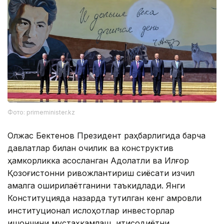
Фото: primeminister.kz
Олжас Бектенов Президент раҳбарлигида барча
давлатлар билан очиқлик ва конструктив
ҳамкорликка асосланган Адолатли ва Илғор
Қозоғистонни ривожлантириш сиёсати изчил
амалга оширилаётганини таъкидлади. Янги
Конституцияда назарда тутилган кенг қамровли
институционал ислоҳотлар инвесторлар
ишончини мустаҳкамлаш, иқтисодиётни