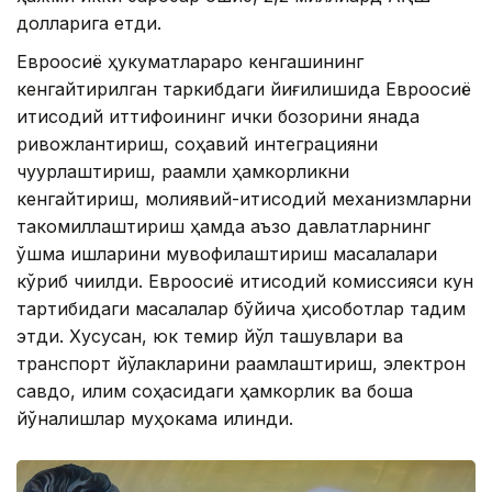
долларига етди.
Евроосиё ҳукуматлараро кенгашининг
кенгайтирилган таркибдаги йиғилишида Евроосиё
иқтисодий иттифоқининг ички бозорини янада
ривожлантириш, соҳавий интеграцияни
чуқурлаштириш, рақамли ҳамкорликни
кенгайтириш, молиявий-иқтисодий механизмларни
такомиллаштириш ҳамда аъзо давлатларнинг
қўшма ишларини мувофиқлаштириш масалалари
кўриб чиқилди. Евроосиё иқтисодий комиссияси кун
тартибидаги масалалар бўйича ҳисоботлар тақдим
этди. Хусусан, юк темир йўл ташувлари ва
транспорт йўлакларини рақамлаштириш, электрон
савдо, иқлим соҳасидаги ҳамкорлик ва бошқа
йўналишлар муҳокама қилинди.