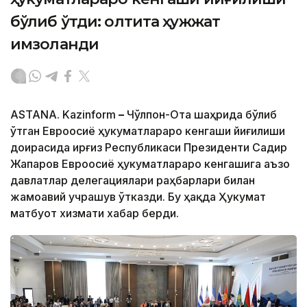
бўлиб ўтди: олтита ҳужжат
имзоланди
ASTANA. Kazinform
–
Чўлпон-Ота шаҳрида бўлиб
ўтган Евроосиё ҳукуматлараро кенгаши йиғилиши
доирасида Қирғиз Республикаси Президенти Садир
Жапаров Евроосиё ҳукуматлараро кенгашига аъзо
давлатлар делегациялари раҳбарлари билан
жамоавий учрашув ўтказди. Бу ҳақда Ҳукумат
матбуот хизмати хабар берди.