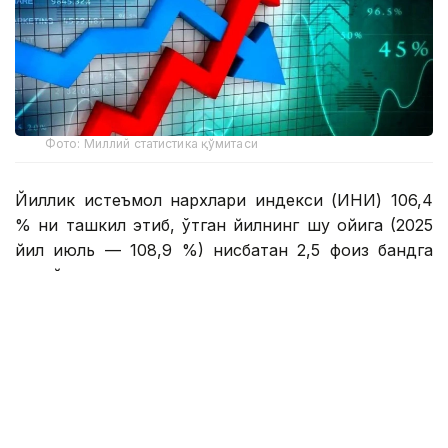
Фото: Миллий статистика қўмитаси
Йиллик истеъмол нархлари индекси (ИНИ) 106,4
% ни ташкил этиб, ўтган йилнинг шу ойига (2025
йил июль — 108,9 %) нисбатан 2,5 фоиз бандга
пасайди.
Июль ойида озиқ-овқат маҳсулотлари нархлари
ўртача 0,91 % га пасайиб, ноозиқ-овқат товарлари
0,3 % га ҳамда аҳолига кўрсатиладиган пуллик
хизматлар эса 0,5 % га қимматлашгани кузатилган.
Асосий озиқ-овқат маҳсулотларидан сабзи (12,6 %),
узун бошоқли гуруч (6,4 %), юмалоқ бошоқли гуруч