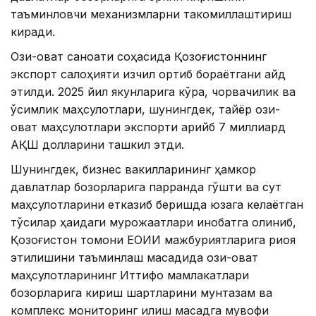
таъминловчи механизмларни такомиллаштириш
киради.
Озиқ-овқат саноати соҳасида Қозоғистоннинг
экспорт салоҳияти изчил ортиб бораётгани қайд
этилди. 2025 йил якунларига кўра, чорвачилик ва
ўсимлик маҳсулотлари, шунингдек, тайёр озиқ-
овқат маҳсулотлари экспорти қарийб 7 миллиард
АҚШ долларини ташкил этди.
Шунингдек, бизнес вакилларининг ҳамкор
давлатлар бозорларига парранда гўшти ва сут
маҳсулотларини етказиб беришда юзага келаётган
тўсиқлар ҳақидаги мурожаатлари инобатга олиниб,
Қозоғистон томони ЕОИИ мажбуриятларига риоя
этилишини таъминлаш мақсадида озиқ-овқат
маҳсулотларининг Иттифоқ мамлакатлари
бозорларига кириш шартларини мунтазам ва
комплекс мониторинг қилиш мақсадга мувофиқ