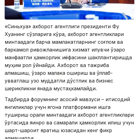
«Синьхуа» ахборот агентлиги президенти Фу
Хуанинг сўзларига кўра, ахборот агентликлари
минтақадаги барча мамлакатларнинг соғлом ва
баркамол ривожланишига хизмат қилувчи ўзаро
манфаатли ҳамкорлик қиёфасини шакллантиришда
муҳим рол ўйнайди. Ахборот ва тажриба
алмашиш, ўзаро малака ошириш ва қўллаб-
қувватлаш узоқ муддатли дўстлик ва бизнес
шерикликни янада мустаҳкамлайди.
Тадбирда форумнинг асосий мавзуси – иқтисодий
янгиликлар учун ягона платформани ишга
тушириш орқали минтақадаги ахборот агентликлари
ўртасида яқинроқ ва самарали ҳамкорлик қилиш учун
шарт-шароит яратиш юзасидан кенг фикр
алмашилди.