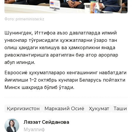
Фото: primeminister.kz
Шунингдек, Иттифоққа аъзо давлатларда илмий
унвонлар тўғрисидаги ҳужжатларни ўзаро тан
олиш ҳақидаги келишув ва ҳамкорликни янада
ривожлантиришга қаратилган бир қатор қарорлар
қабул қилинди.
Евроосиё ҳукуматлараро кенгашининг навбатдаги
йиғилиши 1–2 октябрь кунлари Беларусь пойтахти
Минск шаҳрида бўлиб ўтади.
Қирғизистон
Марказий Осиё
Ҳукумат
Ташқи с
Ляззат Сейданова
Муаллиф