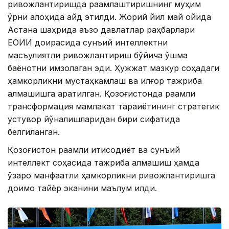
ривожлантиришда рақамлаштиришнинг муҳим
ўрни алоҳида қайд этилди. Жорий йил май ойида
Астана шаҳрида аъзо давлатлар раҳбарлари
ЕОИИ доирасида сунъий интеллектни
масъулиятли ривожлантириш бўйича қўшма
баёнотни имзолаган эди. Ҳужжат мазкур соҳадаги
ҳамкорликни мустаҳкамлаш ва илғор тажриба
алмашишга қаратилган. Қозоғистонда рақамли
трансформация мамлакат тараққиётининг стратегик
устувор йўналишларидан бири сифатида
белгиланган.
Қозоғистон рақамли иқтисодиёт ва сунъий
интеллект соҳасида тажриба алмашиш ҳамда
ўзаро манфаатли ҳамкорликни ривожлантиришга
доимо тайёр эканини маълум қилди.