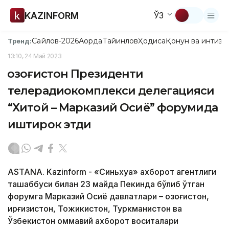
KAZINFORM
ЎЗ
Сайлов-2026
Ақорда
Тайинлов
Ҳодиса
Қонун ва интизо
Тренд:
13:10, 24 Май 2023
Қозоғистон Президенти
телерадиокомплекси делегацияси
“Хитой – Марказий Осиё” форумида
иштирок этди
ASTANA. Kazinform - «Синьхуа» ахборот агентлиги
ташаббуси билан 23 майда Пекинда бўлиб ўтган
форумга Марказий Осиё давлатлари – Қозоғистон,
Қирғизистон, Тожикистон, Туркманистон ва
Ўзбекистон оммавий ахборот воситалари