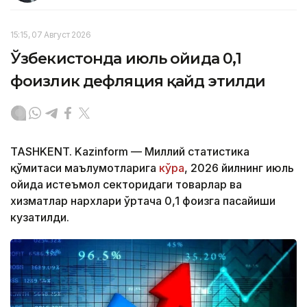
15:15, 07 Август 2026
Ўзбекистонда июль ойида 0,1
фоизлик дефляция қайд этилди
TASHKENT. Kazinform — Миллий статистика
қўмитаси маълумотларига
кўра
, 2026 йилнинг июль
ойида истеъмол секторидаги товарлар ва
хизматлар нархлари ўртача 0,1 фоизга пасайиши
кузатилди.