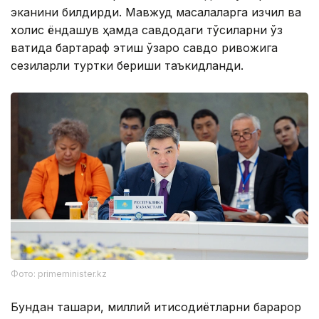
эканини билдирди. Мавжуд масалаларга изчил ва
холис ёндашув ҳамда савдодаги тўсиқларни ўз
вақтида бартараф этиш ўзаро савдо ривожига
сезиларли туртки бериши таъкидланди.
Фото: primeminister.kz
Бундан ташқари, миллий иқтисодиётларни барқарор