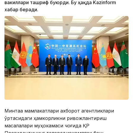
вакиллари ташриф буюрди. Бу ҳақда Kazinform
хабар беради.
Минтақа мамлакатлари ахборот агентликлари
ўртасидаги ҳамкорликни ривожлантириш
масалалари муҳокамаси чоғида ҚР
Президентининг телерадиокомплек бош