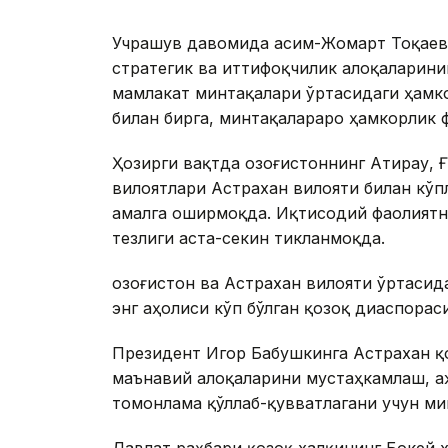
Учрашув давомида Қасим-Жомарт Тоқаев 
стратегик ва иттифоқчилик алоқаларини
мамлакат минтақалари ўртасидаги ҳамк
билан бирга, минтақалараро ҳамкорлик 
Ҳозирги вақтда Қозоғистоннинг Атирау, 
вилоятлари Астрахан вилояти билан кўп
амалга оширмоқда. Иқтисодий фаолиятн
тезлиги аста-секин тикланмоқда.
Қозоғистон ва Астрахан вилояти ўртаси
энг аҳолиси кўп бўлган қозоқ диаспорас
Президент Игор Бабушкинга Астрахан қ
маънавий алоқаларини мустаҳкамлаш, а
томонлама қўллаб-қувватлагани учун м