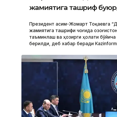
жамиятига ташриф бую
Президент Қасим-Жомарт Тоқаевга “Д
жамиятига ташрифи чоғида Қозоғисто
таъминлаш ва ҳозирги ҳолати бўйича
берилди, деб хабар беради Каzinform