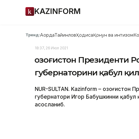
KAZINFORM
Ақорда
Тайинлов
Ҳодиса
Қонун ва интизом
Ко
Тренд:
18:37, 26 Июл 2021
Қозоғистон Президенти Р
губернаторини қабул қи
NUR-SULTAN. Kazinform – Қозоғистон 
губернатори Игор Бабушкинни қабул 
асосланиб.