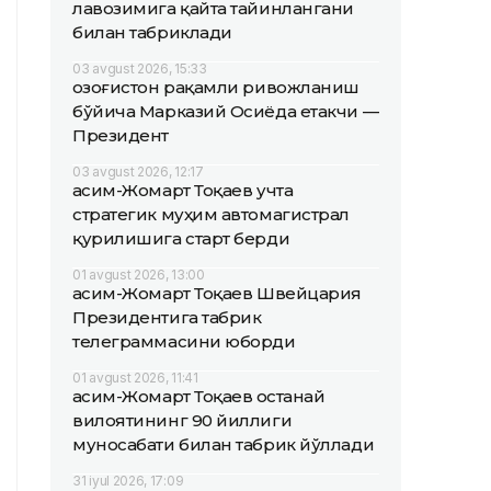
лавозимига қайта тайинлангани
билан табриклади
03 avgust 2026, 15:33
Қозоғистон рақамли ривожланиш
бўйича Марказий Осиёда етакчи —
Президент
03 avgust 2026, 12:17
Қасим-Жомарт Тоқаев учта
стратегик муҳим автомагистрал
қурилишига старт берди
01 avgust 2026, 13:00
Қасим-Жомарт Тоқаев Швейцария
Президентига табрик
телеграммасини юборди
01 avgust 2026, 11:41
Қасим-Жомарт Тоқаев Қостанай
вилоятининг 90 йиллиги
муносабати билан табрик йўллади
31 iyul 2026, 17:09