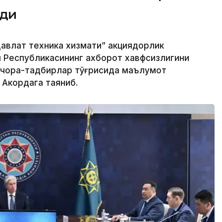
рди
авлат техника хизмати” акциядорлик
н Республикасининг ахборот хавфсизлигини
 чора-тадбирлар тўғрисида маълумот
 Акордага таяниб.