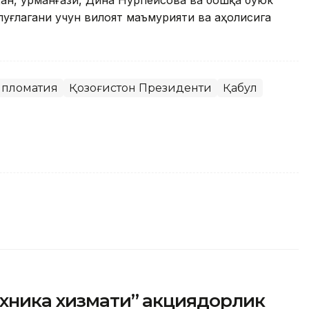
ан, Қурманғази, Дина Нурпеисова ва бошқа буюк
уғлагани учун вилоят маъмурияти ва аҳолисига
пломатия
Қозоғистон Президенти
Қабул
ехника хизмати” акциядорлик