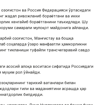
Қозоғистон ва Россия Федерацияси ўртасидаги
нг жадал ривожланиб бораётгани ва икки
орлик кенгайиб бораётганини таъкидлади. Шу
форуми самарали мулоқот майдонига айланди.
Ғарбий Қозоғистон, Манғистау ва бошқа
лаб соҳаларда ўзаро манфаатли ҳамкорликни
инг тикланиши туфайли трансчегаравий савдо
даги асосий алоқа воситаси сифатида Россиядаги
и муҳим рол ўйнайди.
озоқларининг тарихий ватанлари билан
ждодлари тили ва маданиятини асрашда ҳар
иннатдорлик билдирди.