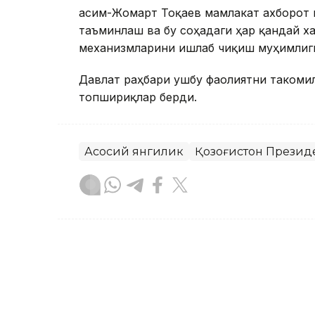
Қасим-Жомарт Тоқаев мамлакат ахборот
таъминлаш ва бу соҳадаги ҳар қандай 
механизмларини ишлаб чиқиш муҳимлиг
Давлат раҳбари ушбу фаолиятни такоми
топшириқлар берди.
Асосий янгилик
Қозоғистон Презид
Бекабат Узаков
Муаллиф