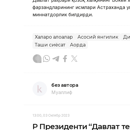
Давлат раҳбари қозоқ халқининг Бокей х
фарзандларининг исмлари Астраханда ул
миннатдорлик билдирди.
Халқаро алоқалар
Асосий янгилик
Ди
Ташқи сиёсат
Ақорда
без автора
Муаллиф
13:00, 03 Октябр 2023
ҚР Президенти “Давлат т