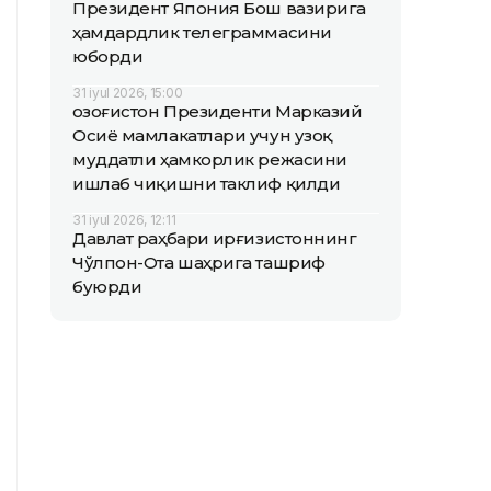
Президент Япония Бош вазирига
ҳамдардлик телеграммасини
юборди
31 iyul 2026, 15:00
Қозоғистон Президенти Марказий
Осиё мамлакатлари учун узоқ
муддатли ҳамкорлик режасини
ишлаб чиқишни таклиф қилди
31 iyul 2026, 12:11
Давлат раҳбари Қирғизистоннинг
Чўлпон-Ота шаҳрига ташриф
буюрди