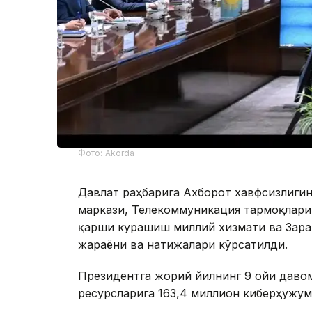
Фото: Akorda
Давлат раҳбарига Ахборот хавфсизлиг
маркази, Телекоммуникация тармоқлари
қарши курашиш миллий хизмати ва Зара
жараёни ва натижалари кўрсатилди.
Президентга жорий йилнинг 9 ойи даво
ресурсларига 163,4 миллион киберҳужум