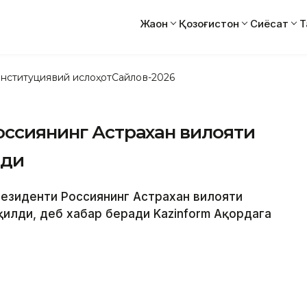
Жаҳон
Қозоғистон
Сиёсат
Т
нституциявий ислоҳот
Сайлов-2026
оссиянинг Астрахан вилояти
лди
Президенти Россиянинг Астрахан вилояти
қилди, деб хабар беради Kazinform Ақордага