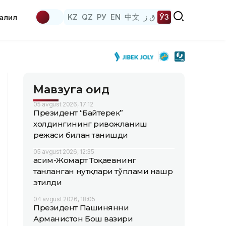
KZ
QZ
РУ
EN
中文
ق ز
ЎЗ
аҳлил
Мавзуга оид
05 avgust 2026, 17:12
Президент “Байтерек”
холдингининг ривожланиш
режаси билан танишди
05 avgust 2026, 12:35
Қасим-Жомарт Тоқаевнинг
танланган нутқлари тўплами нашр
этилди
04 avgust 2026, 18:05
Президент Пашинянни
Арманистон Бош вазири