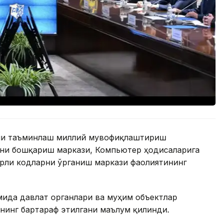
ини таъминлаш миллий мувофиқлаштириш
ни бошқариш маркази, Компьютер ҳодисаларига
рли кодларни ўрганиш маркази фаолиятининг
мида давлат органлари ва муҳим объектлар
нинг бартараф этилгани маълум қилинди.