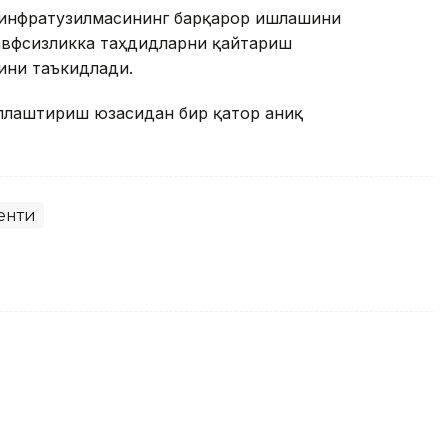
 инфратузилмасининг барқарор ишлашини
хавфсизликка таҳдидларни қайтариш
ини таъкидлади.
ллаштириш юзасидан бир қатор аниқ
енти