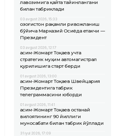
лавозимига қайта тайинлангани
билан табриклади
03 avgust 2026, 15:33
Қозоғистон рақамли ривожланиш
бўйича Марказий Осиёда етакчи —
Президент
03 avgust 2026, 12:17
Қасим-Жомарт Тоқаев учта
стратегик муҳим автомагистрал
қурилишига старт берди
01 avgust 2026, 13:00
Қасим-Жомарт Тоқаев Швейцария
Президентига табрик
телеграммасини юборди
01 avgust 2026, 11:41
Қасим-Жомарт Тоқаев Қостанай
вилоятининг 90 йиллиги
муносабати билан табрик йўллади
31 iyul 2026, 17:09