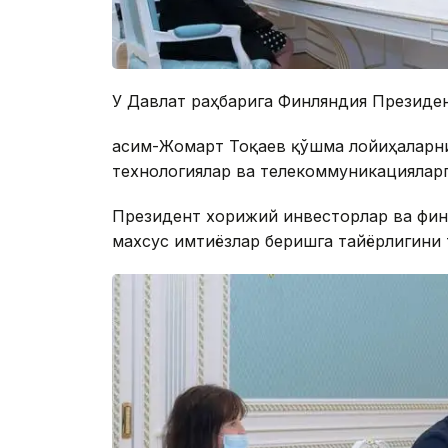
У Давлат раҳбарига Финляндия Президе
Қасим-Жомарт Тоқаев қўшма лойиҳаларн
технологиялар ва телекоммуникациялар
Президент хорижий инвесторлар ва фин
махсус имтиёзлар беришга тайёрлигини 