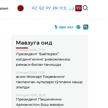
KZ
QZ
РУ
EN
中文
ق ز
ЎЗ
аҳлил
Мавзуга оид
05 avgust 2026, 17:12
Президент “Байтерек”
холдингининг ривожланиш
режаси билан танишди
05 avgust 2026, 12:35
Қасим-Жомарт Тоқаевнинг
танланган нутқлари тўплами нашр
этилди
04 avgust 2026, 18:05
Президент Пашинянни
Арманистон Бош вазири