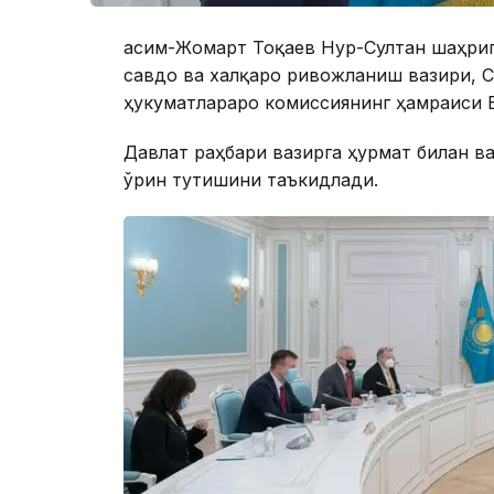
Қасим-Жомарт Тоқаев Нур-Султан шаҳри
савдо ва халқаро ривожланиш вазири, 
ҳукуматлараро комиссиянинг ҳамраиси В
Давлат раҳбари вазирга ҳурмат билан в
ўрин тутишини таъкидлади.