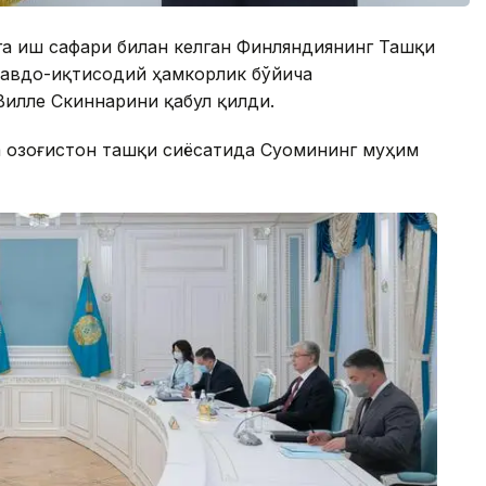
га иш сафари билан келган Финляндиянинг Ташқи
Савдо-иқтисодий ҳамкорлик бўйича
илле Скиннарини қабул қилди.
а Қозоғистон ташқи сиёсатида Суомининг муҳим