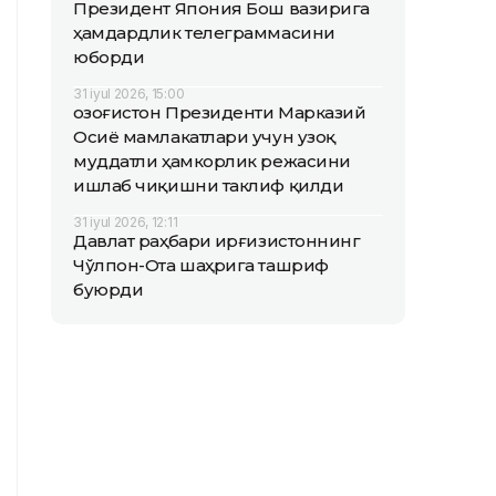
Президент Япония Бош вазирига
ҳамдардлик телеграммасини
юборди
31 iyul 2026, 15:00
Қозоғистон Президенти Марказий
Осиё мамлакатлари учун узоқ
муддатли ҳамкорлик режасини
ишлаб чиқишни таклиф қилди
31 iyul 2026, 12:11
Давлат раҳбари Қирғизистоннинг
Чўлпон-Ота шаҳрига ташриф
буюрди