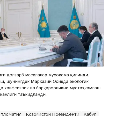
ги долзарб масалалар муҳокама қилинди.
ш, шунингдек Марказий Осиёда экологик
а хавфсизлик ва барқарорликни мустаҳкамлаш
эканлиги таъкидланди.
пломатия
Қозоғистон Президенти
Қабул