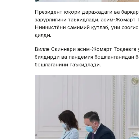
Президент юқори даражадаги ва барқар
зарурлигини таъкидлади. Қасим-Жомарт
Ниинистёни самимий қутлаб, уни Қозоғи
қилди.
Вилле Скиннари Қасим-Жомарт Тоқаевга
билдирди ва пандемия бошланганидан б
бошлаганини таъкидлади.