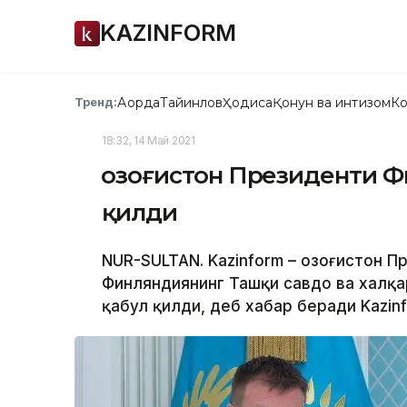
KAZINFORM
Ақорда
Тайинлов
Ҳодиса
Қонун ва интизом
Ко
Тренд:
18:32, 14 Май 2021
Қозоғистон Президенти 
қилди
NUR-SULTAN. Kazinform – Қозоғистон 
Финляндиянинг Ташқи савдо ва халқ
қабул қилди, деб хабар беради Kazin