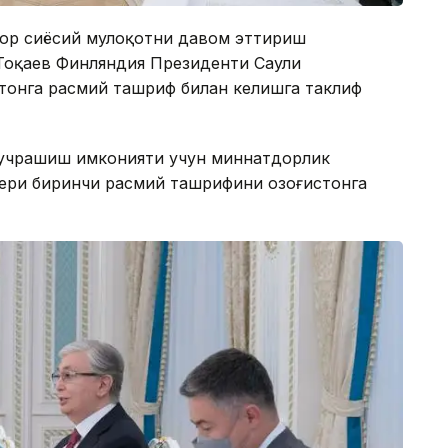
ор сиёсий мулоқотни давом эттириш
 Тоқаев Финляндия Президенти Саули
стонга расмий ташриф билан келишга таклиф
 учрашиш имконияти учун миннатдорлик
ери биринчи расмий ташрифини Қозоғистонга