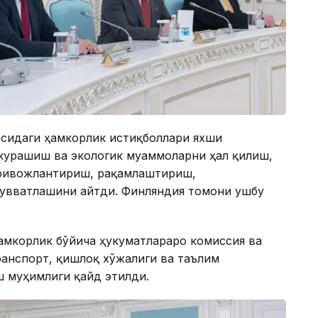
сидаги ҳамкорлик истиқболлари яхши
 курашиш ва экологик муаммоларни ҳал қилиш,
 ривожлантириш, рақамлаштириш,
қувватлашини айтди. Финляндия томони ушбу
амкорлик бўйича ҳукуматлараро комиссия ва
ранспорт, қишлоқ хўжалиги ва таълим
 муҳимлиги қайд этилди.