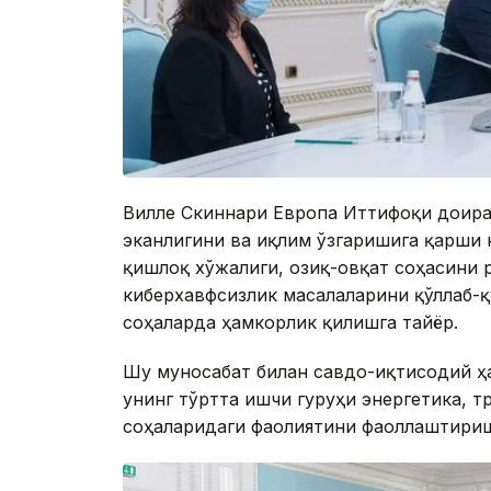
Вилле Скиннари Европа Иттифоқи доира
эканлигини ва иқлим ўзгаришига қарши
қишлоқ хўжалиги, озиқ-овқат соҳасини
киберхавфсизлик масалаларини қўллаб-
соҳаларда ҳамкорлик қилишга тайёр.
Шу муносабат билан савдо-иқтисодий ҳ
унинг тўртта ишчи гуруҳи энергетика, т
соҳаларидаги фаолиятини фаоллаштириш