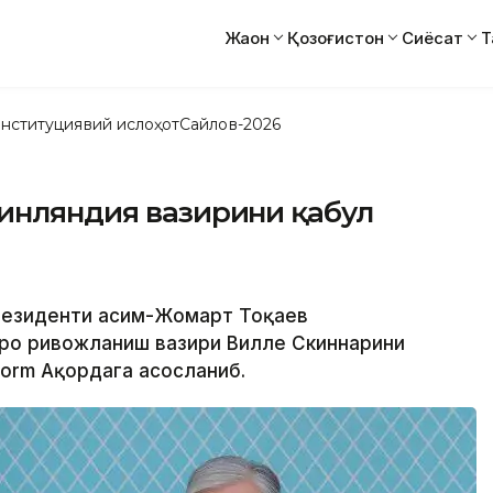
Жаҳон
Қозоғистон
Сиёсат
Т
нституциявий ислоҳот
Сайлов-2026
Финляндия вазирини қабул
Президенти Қасим-Жомарт Тоқаев
аро ривожланиш вазири Вилле Скиннарини
form Ақордага асосланиб.