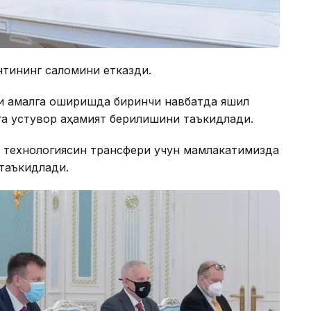
нтининг саломини етказди.
и амалга оширишда биринчи навбатда яшил
га устувор аҳамият берилишини таъкидлади.
 технологиясин трансфери учун мамлакатимизда
таъкидлади.