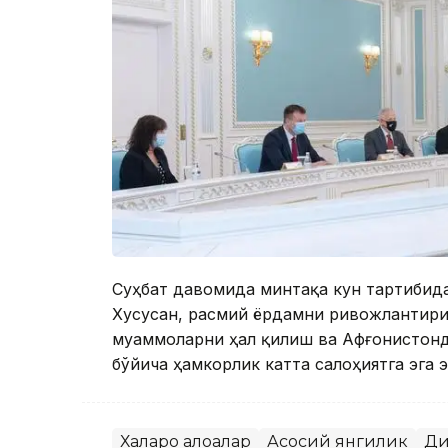
Суҳбат давомида минтақа кун тартибида
Хусусан, расмий ёрдамни ривожлантири
муаммоларни ҳал қилиш ва Афғонистонд
бўйича ҳамкорлик катта салоҳиятга эга 
Халқаро алоқалар
Асосий янгилик
Ди