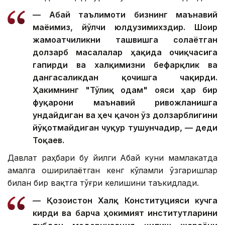
— Абай таълимоти бизнинг маънавий
маёғимиз, йўлчи юлдузимихздир. Шоир
жамоатчиликни ташвишга солаётган
долзарб масалалар ҳақида очиқчасига
гапирди ва халқимизни бефарқлик ва
дангасаликдан қочишга чақирди.
Ҳакимнинг "Тўлиқ одам" ғояси ҳар бир
фуқарони маънавий ривожланишга
ундайдиган ва ҳеч қачон ўз долзарблигини
йўқотмайдиган чуқур тушунчадир, — деди
Тоқаев.
Давлат раҳбари бу йилги Абай куни мамлакатда
амалга оширилаётган кенг кўламли ўзгаришлар
билан бир вақтга тўғри келишини таъкидлади.
— Қозоғистон Халқ Конституцияси кучга
кирди ва барча ҳокимият институтларини