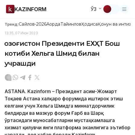
KAZINFORM
ЎЗ
Сайлов-2026
Ақорда
Тайинлов
Ҳодиса
Қонун ва интизо
Тренд:
13:35, 07 Июн 2023
Қозоғистон Президенти ЕХҲТ Бош
котиби Хельга Шмид билан
учрашди
ASTANA. Kazinform – Президент Қасим-Жомарт
Тоқаев Астана халқаро форумида иштирок этиш
келгани учун Хельга Шмидга миннатдорчилик
билдирди ва мазкур форум Ғарб ва Шарқ
ўртасидаги муносабатларни мустаҳкамлашга
хизмат қилувчи янги платформа эканлигига эътибор
қаратди, дея хабар беради Kazinform.