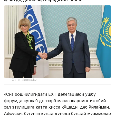
Фото: akorda.kz
«Сиз бошчилигидаги ЕХҲТ делегацияси ушбу
форумда кўплаб долзарб масалаларнинг ижобий
ҳал этилишига катта ҳисса қўшади, деб ўйлайман.
Афсуски, бугунги кунда дунёда бундай муаммолар