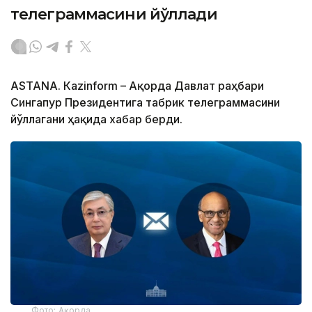
телеграммасини йўллади
ASTANА. Кazinform – Ақорда Давлат раҳбари
Сингапур Президентига табрик телеграммасини
йўллагани ҳақида хабар берди.
Фото: Ақорда