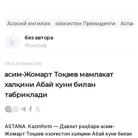
Асосий янгилик
Қозоғистон Президенти
Астана
без автора
Муаллиф
08:14, 10 Август 2026
Қасим-Жомарт Тоқаев мамлакат
халқини Абай куни билан
табриклади
ASTANА. Кazinform — Давлат раҳбари Қасим-
Жомарт Тоқаев Қозоғистон халқини Абай куни билан