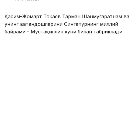
Қасим-Жомарт Тоқаев Тарман Шанмугаратнам ва
унинг ватандошларини Сингапурнинг миллий
байрами - Мустақиллик куни билан табриклади.
— Телеграммада Президент ушбу байрам
Сингапур халқи учун миллий бирлик,
давлат мустақиллиги ва барқарор
ривожланишнинг яққол рамзи сифатида
алоҳида аҳамиятга эга эканлигини
таъкидлади. Шунингдек, у Қозоғистон ва
Сингапур ўртасидаги дўстлик ва ўзаро
тушунишга асосланган кўп қиррали
ҳамкорлик икки халқ манфаати йўлида
ривожланиб боришига ишонч билдирди, —
дейилади хабарда.
Қасим-Жомарт Тоқаев Тарман Шанмугаратнамга