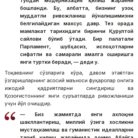
тубдан модернизация қилиш жараёни
бошланди. Бу, албатта, бизнинг узоқ
муддатли ривожланиш йўналишимизни
белгилайдиган махсус давр. Тез орада
мамлакат тарихидаги биринчи Қурултой
сайлови бўлиб ўтади. Бир палатали
Парламент, шубҳасиз, ислоҳотларни
сифатли ва самарали амалга оширишга
янги туртки беради, — деди у.
Тоқаевнинг сўзларига кўра, давом этаётган
ўзгаришларнинг асосий маъноси фуқаролар онгига
ижодий қадриятларни сингдириш ва
Қозоғистоннинг янги суръатларда ривожланиши
учун йўл очишдир.
— Биз жамиятда янги ахлоқни
шакллантириш, миллий ўзига хосликни
мустаҳкамлаш ва гуманистик идеалларни
тарғиб қилиш жараёнида доимо Абайга