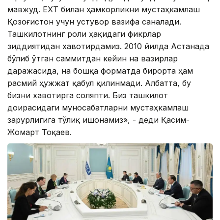
мавжуд. ЕХҲТ билан ҳамкорликни мустаҳкамлаш
Қозоғистон учун устувор вазифа саналади.
Ташкилотнинг роли ҳақидаги фикрлар
зиддиятидан хавотирдамиз. 2010 йилда Астанада
бўлиб ўтган саммитдан кейин на вазирлар
даражасида, на бошқа форматда бирорта ҳам
расмий ҳужжат қабул қилинмади. Албатта, бу
бизни хавотирга соляпти. Биз ташкилот
доирасидаги муносабатларни мустаҳкамлаш
зарурлигига тўлиқ ишонамиз», - деди Қасим-
Жомарт Тоқаев.