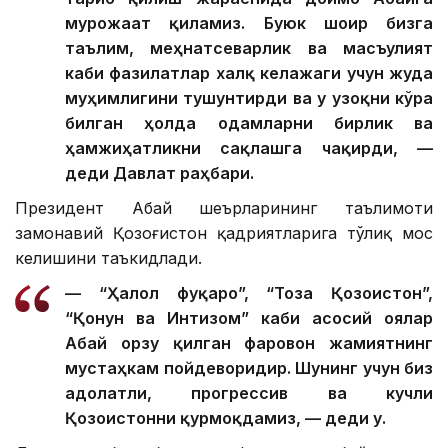
мурожаат қиламиз. Буюк шоир бизга
таълим, меҳнатсеварлик ва масъулият
каби фазилатлар халқ келажаги учун жуда
муҳимлигини тушунтирди ва у узоқни кўра
билган ҳолда одамларни бирлик ва
ҳамжиҳатликни сақлашга чақирди, —
деди Давлат раҳбари.
Президент Абай шеърларининг таълимоти
замонавий Қозоғистон қадриятларига тўлиқ мос
келишини таъкидлади.
— “Ҳалол фуқаро”, “Тоза Қозоғистон”,
“Қонун ва Интизом” каби асосий ғоялар
Абай орзу қилган фаровон жамиятнинг
мустаҳкам пойдеворидир. Шунинг учун биз
адолатли, прогрессив ва кучли
Қозоғистонни қурмоқдамиз, — деди у.