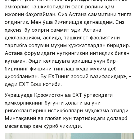
Ҳамкорлик Ташкилотидаги фаол ролини ҳам
ижобий баҳолайман. Сиз Астана саммитини тилга
олдингиз. Мен ўша йиғилишда қатнашдим. Сиз
ҳақсиз, бу охирги саммит эди. Астана
декларацияси, аслида, ташкилот фаолиятини
тартибга солувчи муҳим ҳужжатлардан биридир.
Астана форумидаги нутқингизни интиқлик билан
кутаман. Энди келишувга эришиш учун бир-
бирининг фикрини тинглаш жуда муҳим деб
ҳисоблайман. Бу ЕХҲТнинг асосий вазифасидир», -
деди ЕХҲТ Бош котиби.
Учрашувда Қозоғистон ва ЕХҲТ ўртасидаги
ҳамкорликнинг бугунги ҳолати ва уни
ривожлантириш истиқболлари муҳокама этилди.
Минтақавий ва глобал кун тартибидаги долзарб
масалалар ҳам кўриб чиқилди.