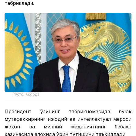
табриклади.
Фото: Ақорда
Президент ўзининг табрикномасида буюк
мутафаккирнинг ижодий ва интеллектуал мероси
жаҳон ва миллий маданиятнинг бебаҳо
хазинасида алоҳида ўрин тутишини таъкидлади.