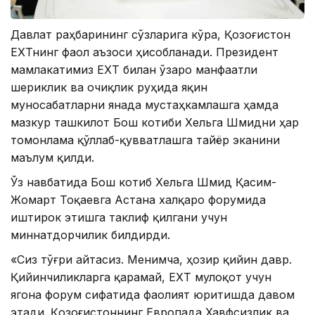
Давлат раҳбарининг сўзларига кўра, Қозоғистон
ЕХҲТнинг фаол аъзоси ҳисобланади. Президент
мамлакатимиз ЕХҲТ билан ўзаро манфаатли
шериклик ва очиқлик руҳида яқин
муносабатларни янада мустаҳкамлашга ҳамда
мазкур ташкилот Бош котиби Хельга Шмидни ҳар
томонлама қўллаб-қувватлашга тайёр эканини
маълум қилди.
Ўз навбатида Бош котиб Хельга Шмид Қасим-
Жомарт Тоқаевга Астана халқаро форумида
иштирок этишга таклиф қилгани учун
миннатдорчилик билдирди.
«Сиз тўғри айтасиз. Менимча, ҳозир қийин давр.
Қийинчиликларга қарамай, ЕХҲТ мулоқот учун
ягона форум сифатида фаолият юритишда давом
этади. Қозоғистоннинг Европада Хавфсизлик ва