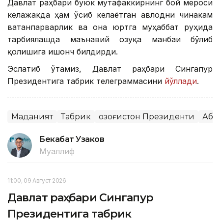
Давлат раҳбари буюк мутафаккирнинг бой мероси
келажакда ҳам ўсиб келаётган авлодни чинакам
ватанпарварлик ва она юртга муҳаббат руҳида
тарбиялашда маънавий озуқа манбаи бўлиб
қолишига ишонч билдирди.
Эслатиб ўтамиз, Давлат раҳбари Сингапур
Президентига табрик телеграммасини
йўллади
.
Маданият
Табрик
Қозоғистон Президенти
Аба
Бекабат Узаков
Муаллиф
11:00, 09 Август 2026
Давлат раҳбари Сингапур
Президентига табрик