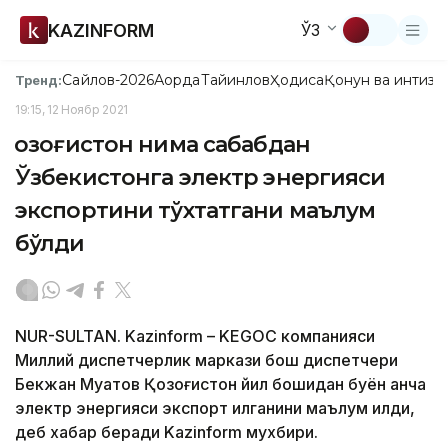
KAZINFORM
ЎЗ
Сайлов-2026
Ақорда
Тайинлов
Ҳодиса
Қонун ва интизо
Тренд:
19:15, 12 Ноябр 2021
Қозоғистон нима сабабдан
Ўзбекистонга электр энергияси
экспортини тўхтатгани маълум
бўлди
NUR-SULTAN. Kazinform – KEGOC компанияси
Миллий диспетчерлик маркази бош диспетчери
Бекжан Муқатов Қозоғистон йил бошидан буён қанча
электр энергияси экспорт қилганини маълум қилди,
деб хабар беради Kazinform мухбири.