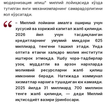
модернизация қилиш" миллий лойиҳасида кўзда
тутилган янги механизмларнинг самарадорлигини
яққол кўрсатади.
– Миллий лойиҳани амалга ошириш учун
хусусий ва хорижий капитал жалб қилинди.
2026 йил учун тасдиқланган
кредитларнинг умумий миқдори 625
миллиард тенгени ташкил этади. Унда
олтита етакчи халқаро молия институти
иштирок этмоқда. Ушбу чора-тадбирлар
узоқ муддатли ва арзон нархларда
молиявий ресурсларни жалб қилиш
имконини беради. Натижада коммунал
хизматлар нархига тушадиган юк камаяди.
2025 йилда 31 миллиард 700 миллион
тенге жалб қилинди, — деди Миллий
иқтисодиёт вазири ўринбосари.