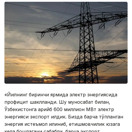
«Йилнинг биринчи ярмида электр энергиясида
профицит шаклланди. Шу муносабат билан,
Ўзбекистонга қарийб 600 миллион МВт электр
энергияси экспорт қилдик. Бизда барча тўпланган
энергия истеъмол қилиниб, етишмовчилик юзага
кела бошлагани сабабли, барча экспорт