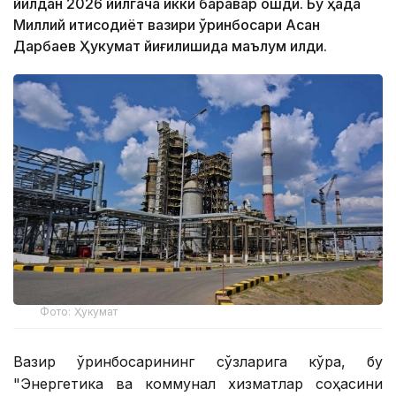
йилдан 2026 йилгача икки баравар ошди. Бу ҳақда
Миллий иқтисодиёт вазири ўринбосари Асан
Дарбаев Ҳукумат йиғилишида маълум қилди.
Фото: Ҳукумат
Вазир ўринбосарининг сўзларига кўра, бу
"Энергетика ва коммунал хизматлар соҳасини