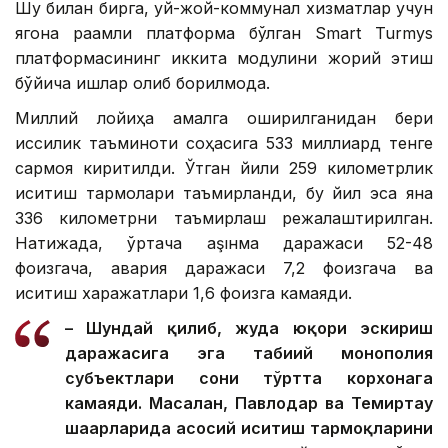
Шу билан бирга, уй-жой-коммунал хизматлар учун
ягона рақамли платформа бўлган Smart Turmys
платформасининг иккита модулини жорий этиш
бўйича ишлар олиб борилмоқда.
Миллий лойиҳа амалга оширилганидан бери
иссиқлик таъминоти соҳасига 533 миллиард тенге
сармоя киритилди. Ўтган йили 259 километрлик
иситиш тармоқлари таъмирланди, бу йил эса яна
336 километрни таъмирлаш режалаштирилган.
Натижада, ўртача аşıнма даражаси 52-48
фоизгача, авария даражаси 7,2 фоизгача ва
иситиш харажатлари 1,6 фоизга камаяди.
– Шундай қилиб, жуда юқори эскириш
даражасига эга табиий монополия
субъектлари сони тўртта корхонага
камаяди. Масалан, Павлодар ва Темиртау
шаҳарларида асосий иситиш тармоқларини