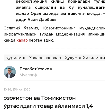
реконструкция қилиш лойиҳалари тўлиқ
амалга оширилди ва бу йўналишдаги
ишлар Орал шаҳрида ҳам давом этмоқда, –
деди Асан Дарбаев.
Эслатиб ўтамиз, Қозоғистоннинг муҳандислик
инфратузилмаси тубдан модернизация қилиниши
ҳақида
хабар
берган эдик.
Қурилиш
Халқаро алоқалар
Ҳукумат йиғилиши
Бекабат Узаков
Муаллиф
10:36, 25 Июл 2026
Қозоғистон ва Тожикистон
ўртасидаги товар айланмаси 1,4