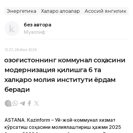
Энергетика
Халқаро алоқалар
Асосий янгилик
без автора
Муаллиф
12:37, 28 Июл 2026
Қозоғистоннинг коммунал соҳасини
модернизация қилишга 6 та
халқаро молия институти ёрдам
беради
ASTANА. Кazinform – Уй-жой-коммунал хизмат
кўрсатиш соҳасини молиялаштириш ҳажми 2025