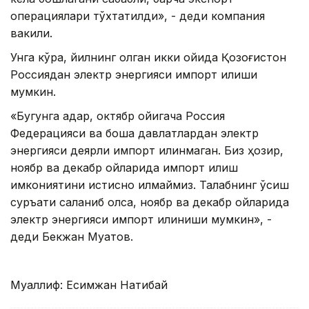
операциялари тўхтатилди», - деди компания
вакили.
Унга кўра, йилнинг қолган икки ойида Қозоғистон
Россиядан электр энергияси импорт қилиши
мумкин.
«Бугунга қадар, октябр ойигача Россия
Федерацияси ва бошқа давлатлардан электр
энергияси деярли импорт қилинмаган. Биз ҳозир,
ноябр ва декабр ойларида импорт қилиш
имкониятини истисно қилмаймиз. Талабнинг ўсиш
суръати сақланиб қолса, ноябр ва декабр ойларида
электр энергияси импорт қилиниши мумкин», -
деди Бекжан Муқатов.
Муаллиф: Есимжан Нақтибай