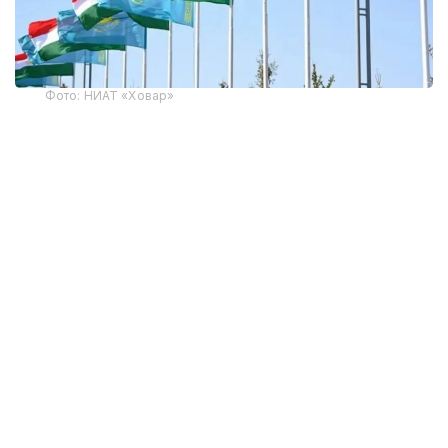
Фото: НИАТ «Ховар»
Тожикистон Статистика агентлигининг
маълумотларига кўра, Тожикистоннинг жорий
йилнинг январь-июнь ойларидаги ташқи савдо
айланмаси 6,82 миллиард долларни ташкил этди,
бу ўтган йилнинг шу даврига нисбатан 44,2 фоизга
кўп. Мамлакат 124 та давлат, жумладан, 10 та
МДҲ давлатлари билан савдо қилади.
Хитой Тожикистоннинг етакчи савдо ҳамкори
ҳисобланади. Икки мамлакат ўртасидаги товар
айланмаси йилнинг биринчи ярмида 1,5 баравар
ўсиб, 1,78 миллиард долларга етди.
Россия иккинчи ўринда туради. 2026 йилнинг