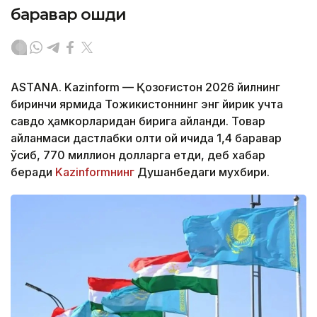
баравар ошди
ASTANA. Kazinform — Қозоғистон 2026 йилнинг
биринчи ярмида Тожикистоннинг энг йирик учта
савдо ҳамкорларидан бирига айланди. Товар
айланмаси дастлабки олти ой ичида 1,4 баравар
ўсиб, 770 миллион долларга етди, деб хабар
беради
Kazinformнинг
Душанбедаги мухбири.