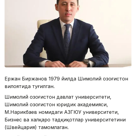
Ержан Биржанов 1979 йилда Шимолий Қозоғистон
вилоятида туғилган.
Шимолий Қозоғистон давлат университети,
Шимолий Қозоғистон юридик академияси,
М.Нарикбаев номидаги ҚАЗГЮУ университети,
Бизнес ва халқаро тадқиқотлар университетини
(Швейцария) тамомлаган.