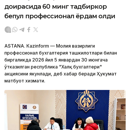
доирасида 60 минг тадбиркор
бепул профессионал ёрдам олди
ASTANА. Кazinform — Молия вазирлиги
профессионал бухгалтерия ташкилотлари билан
биргаликда 2026 йил 5 январдан 30 июнгача
ўтказилган республика "Халқ бухгалтери"
акциясини якунлади, деб хабар беради Ҳукумат
матбуот хизмати.