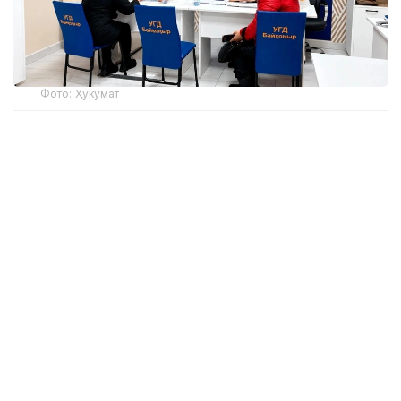
Фото: Ҳукумат
Акциянинг асосий мақсади — тадбиркорларга
амалий ёрдам кўрсатиш, солиқ ва бухгалтерия
ҳисоботлари сифатини яхшилаш ва солиқ
тўловчиларга 2026 йилда кучга кирган солиқ
қонунчилигидаги ўзгаришларни тушунишга ёрдам
беришдир.
Акция доирасида Давлат даромадлари
департаментининг вилоят марказларидаги
бўлимларида, шунингдек, Астана, Алмати ва
Чимкент шаҳарларида фуқаролар учун бепул
индивидуал маслаҳатлар ташкил этилди.
Маслаҳатлар профессионал бухгалтерлар ва