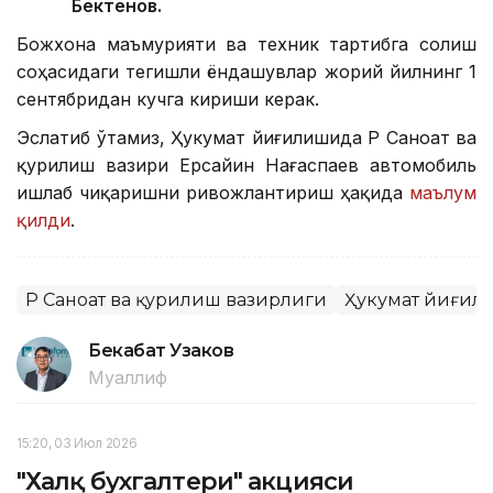
Бектенов.
Божхона маъмурияти ва техник тартибга солиш
соҳасидаги тегишли ёндашувлар жорий йилнинг 1
сентябридан кучга кириши керак.
Эслатиб ўтамиз, Ҳукумат йиғилишида ҚР Саноат ва
қурилиш вазири Ерсайин Нағаспаев автомобиль
ишлаб чиқаришни ривожлантириш ҳақида
маълум
қилди
.
ҚР Саноат ва қурилиш вазирлиги
Ҳукумат йиғил
Бекабат Узаков
Муаллиф
15:20, 03 Июл 2026
"Халқ бухгалтери" акцияси