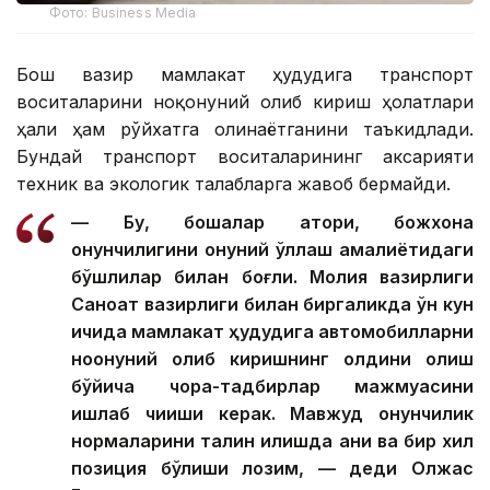
Фото: Business Media
Бош вазир мамлакат ҳудудига транспорт
воситаларини ноқонуний олиб кириш ҳолатлари
ҳали ҳам рўйхатга олинаётганини таъкидлади.
Бундай транспорт воситаларининг аксарияти
техник ва экологик талабларга жавоб бермайди.
— Бу, бошқалар қатори, божхона
қонунчилигини қонуний қўллаш амалиётидаги
бўшлиқлар билан боғлиқ. Молия вазирлиги
Саноат вазирлиги билан биргаликда ўн кун
ичида мамлакат ҳудудига автомобилларни
ноқонуний олиб киришнинг олдини олиш
бўйича чора-тадбирлар мажмуасини
ишлаб чиқиши керак. Мавжуд қонунчилик
нормаларини талқин қилишда аниқ ва бир хил
позиция бўлиши лозим, — деди Олжас