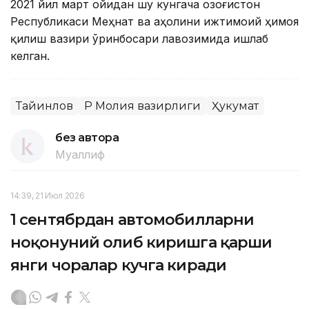
2021 йил март ойидан шу кунгача Қозоғистон
Республикаси Меҳнат ва аҳолини ижтимоий ҳимоя
қилиш вазири ўринбосари лавозимида ишлаб
келган.
Тайинлов
ҚР Молия вазирлиги
Ҳукумат
без автора
Муаллиф
14:39, 21 Июл 2026
1 сентябрдан автомобилларни
ноқонуний олиб киришга қарши
янги чоралар кучга киради