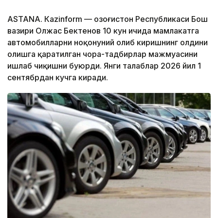
ASTANА. Кazinform — Қозоғистон Республикаси Бош
вазири Олжас Бектенов 10 кун ичида мамлакатга
автомобилларни ноқонуний олиб киришнинг олдини
олишга қаратилган чора-тадбирлар мажмуасини
ишлаб чиқишни буюрди. Янги талаблар 2026 йил 1
сентябрдан кучга киради.