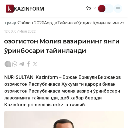
KAZINFORM
ЎЗ
Сайлов-2026
Ақорда
Тайинлов
Ҳодиса
Қонун ва интизо
Тренд:
12:06, 07 Июл 2022
Қозоғистон Молия вазирининг янги
ўринбосари тайинланди
NUR-SULTAN. Kazinform – Ержан Ерикули Биржанов
Қозоғистон Республикаси Ҳукумати қарори билан
Қозоғистон Республикаси молия вазири ўринбосари
лавозимига тайинланди, деб хабар беради
Kazinform primeminister.kzга таяниб.