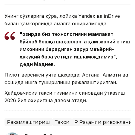
Унинг сўзларига кўра, лойиҳа Yandex ва inDrive
билан ҳамкорликда амалга оширилмоқда.
"Ҳозирда биз технологияни мамлакат
бўйлаб бошқа шаҳарларга ҳам жорий этиш
имконини берадиган зарур меъёрий-
ҳуқуқий база устида ишламоқдамиз", -
деди Мадиев.
Пилот версияси учта шаҳарда: Астана, Алмати ва
Қосшида ишга туширилиши режалаштирилган.
Ҳайдовчисиз такси тизимини синовдан ўтказиш
2026 йил охиригача давом этади.
Рақамлаштириш
Такси
ҚР Рақамли ривожланиш