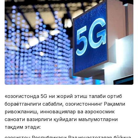
«Қозоғистонда 5G ни жорий этиш талаби ортиб
бораётганлиги сабабли, Қозоғистоннинг Рақамли
ривожланиш, инновациялар ва аэрокосмик
саноати вазирлиги қуйидаги маълумотларни
тақдим этади:
Қозоғистон Республикаси Радиочастоталар бўйича