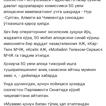
давлат идоралараро комиссияси 5G уяли
алоқасини мамлакатнинг учта шаҳрида - Нур
-Султан, Алмати ва Чимкентда синовдан
ўтказишга қарор қилди.
Ҳеч бир операторнинг эксклюзив ҳуқуқи йўқ,
жадвалга кўра, 5G мобил алоқасини синаб кўриш
имконияти бир муддат «Қазақтелеком« AЖ, «Кар-
Тел« МЧЖ, «Ксell« AЖ, «Мобайлл Телеком-Сервис«
МЧЖ га тақдим этилди.
Ҳозирча 5G уяли алоқа тижорий ишга
туширилишининг аниқ санасини айтиш мумкин
эмас «, - дейилади хабарда.
Унда шунингдек, қонун лойиҳаси ҳозирда
Қозоғистон Парламенти Сенатида кўриб
чиқилаётгани айтилган.
»Муаммо қонун билан тўлиқ ҳал этилгандан