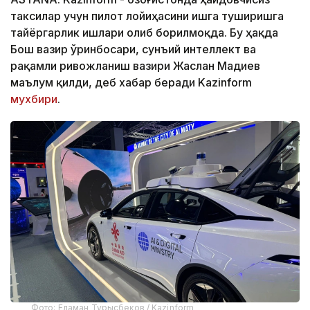
таксилар учун пилот лойиҳасини ишга туширишга
тайёргарлик ишлари олиб борилмоқда. Бу ҳақда
Бош вазир ўринбосари, сунъий интеллект ва
рақамли ривожланиш вазири Жаслан Мадиев
маълум қилди, деб хабар беради Kazinform
мухбири
.
Фото: Еламан Турысбеков / Kazinform