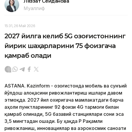
Ляззат Сейданова
Муаллиф
15:31, 26 Май 2026
2027 йилга келиб 5G Қозоғистоннинг
йирик шаҳарларини 75 фоизгача
қамраб олади
ASTANA. Kazinform - Қозоғистонда мобиль ва сунъий
йўлдош алоқасини ривожлантириш ишлари давом
этмоқда. 2027 йил охиригача мамлакатдаги барча
аҳоли пунктларининг 92 фоизи 4G тармоғи билан
қамраб олинади, 5G базавий станциялари сони эса
3,5 мингтадан ошади. Бу ҳақда ҚР Рақамли
ривожланиш, инновациялар ва аэрокосмик саноати