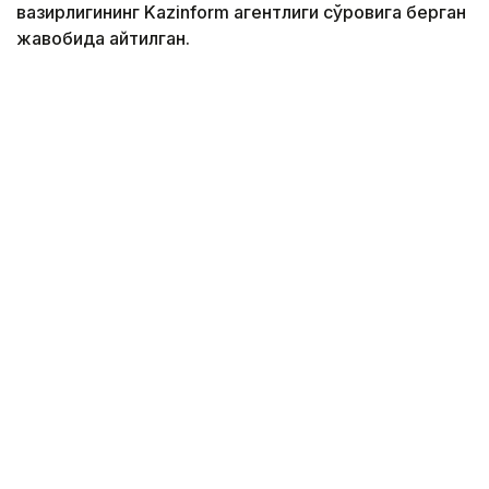
вазирлигининг Kazinform агентлиги сўровига берган
жавобида айтилган.
Фото: Freepik
Вазирлик маълумотларига кўра, ҳозирги вақтда
3G стандартидаги алоқа 2 704 та қишлоқда, 4G
тармоғи эса 2 608 та аҳоли пунктида мавжуд.