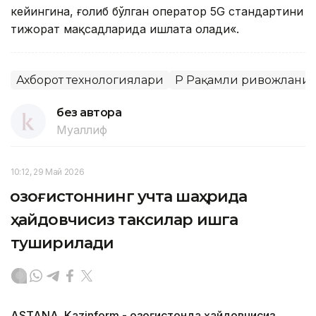
кейингина, ғолиб бўлган оператор 5G стандартини
тижорат мақсадларида ишлата олади«.
Ахборот технологиялари
ҚР Рақамли ривожланиш
без автора
Муаллиф
10:12, 29 Май 2026
Қозоғистоннинг учта шаҳрида
ҳайдовчисиз таксилар ишга
туширилади
ASTANA. Kazinform - Қозоғистонда ҳайдовчисиз