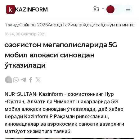
KAZINFORM
ЎЗ
Сайлов-2026
Ақорда
Тайинлов
Ҳодиса
Қонун ва интизо
Тренд:
16:24, 08 Сентябр 2021
Қозоғистон мегаполисларида 5G
мобил алоқаси синовдан
ўтказилади
NUR-SULTAN. Kazinform - Қозоғистоннинг Нур
-Султан, Алмати ва Чимкент шаҳарларида 5G
мобил алоқаси синовдан ўтказилади, деб хабар
беради Kazinform ҚР Рақамли ривожланиш,
инновациялар ва аэрокосмик саноати вазирлиги
матбуот хизматига таяниб.