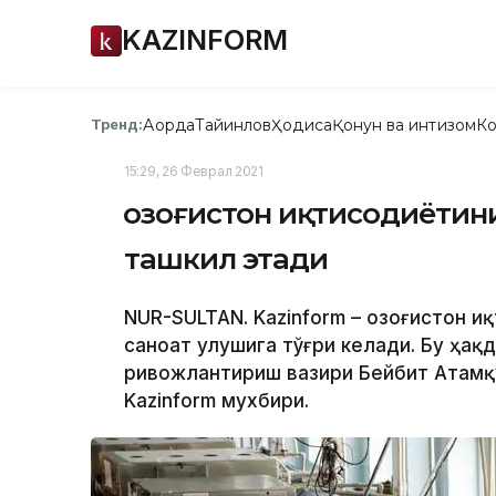
KAZINFORM
Ақорда
Тайинлов
Ҳодиса
Қонун ва интизом
Ко
Тренд:
15:29, 26 Феврал 2021
Қозоғистон иқтисодиётин
ташкил этади
NUR-SULTAN. Kazinform – Қозоғистон 
саноат улушига тўғри келади. Бу ҳақ
ривожлантириш вазири Бейбит Атамқ
Kazinform мухбири.