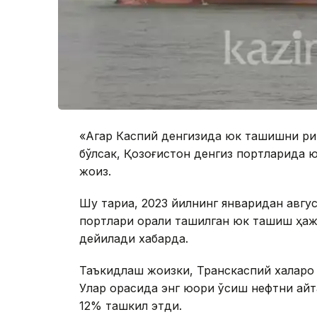
«Агар Каспий денгизида юк ташишни ри
бўлсак, Қозоғистон денгиз портларида 
жоиз.
Шу тариқа, 2023 йилнинг январидан авгус
портлари орқали ташилган юк ташиш ҳаж
дейилади хабарда.
Таъкидлаш жоизки, Транскаспий халқаро
Улар орасида энг юқори ўсиш нефтни қа
12% ташкил этди.