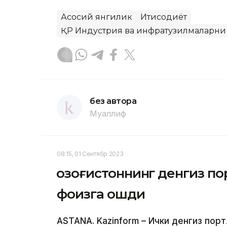
Асосий янгилик
Иқтисодиёт
ҚР Индустрия ва инфратузилмаларн
без автора
Муаллиф
08:15, 01 Сентябр 2023
Қозоғистоннинг денгиз п
фоизга ошди
ASTANA. Kazinform – Ички денгиз пор