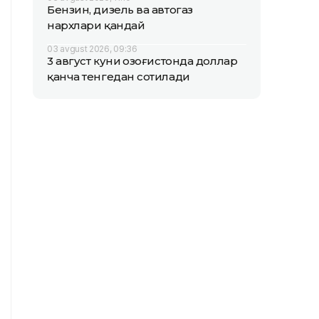
Бензин, дизель ва автогаз
нархлари қандай
03 avgust 2026, 09:36
3 август куни Қозоғистонда доллар
қанча тенгедан сотилади