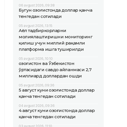
06 avgust 2026, 09:38
Бугун Қозоғистонда доллар қанча
тенгедан сотилади
05 avgust 2026, 13:15
Аёл тадбиркорларни
молиялаштиришни мониторинг
қилиш учун миллий рақамли
платформа ишга туширилди
05 avgust 2026, 10:10
Қозоғистон ва Ўзбекистон
ўртасидаги савдо айланмаси 2,7
миллиард доллардан ошди
05 avgust 2026, 09:36
5 август куни Қозоғистонда доллар
қанча тенгедан сотилади
04 avgust 2026, 09:36
4 август куни Қозоғистонда доллар
қанча тенгедан сотилади
03 avgust 2026, 11:10