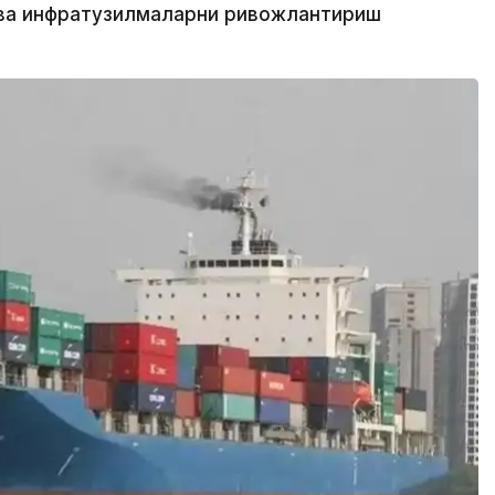
я ва инфратузилмаларни ривожлантириш