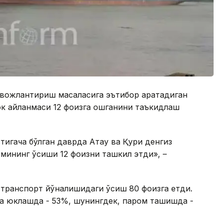
вожлантириш масаласига эътибор қаратадиган
юк айланмаси 12 фоизга ошганини таъкидлаш
тигача бўлган даврда Ақтау ва Қуриқ денгиз
мининг ўсиши 12 фоизни ташкил этди», –
 транспорт йўналишидаги ўсиш 80 фоизга етди.
йта юклашда - 53%, шунингдек, паром ташишда -