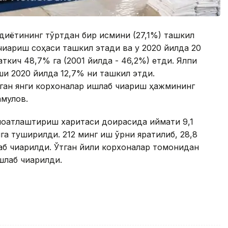
диётининг тўртдан бир қисмини (27,1%) ташкил
чиқариш соҳаси ташкил этади ва у 2020 йилда 20
ткич 48,7% га (2001 йилда - 46,2%) етди. Ялпи
ши 2020 йилда 12,7% ни ташкил этди.
ан янги корхоналар ишлаб чиқариш ҳажмининг
мқулов.
ноатлаштириш харитаси доирасида қиймати 9,1
шга туширилди. 212 минг иш ўрни яратилиб, 28,8
аб чиқарилди. Ўтган йили корхоналар томонидан
шлаб чиқарилди.