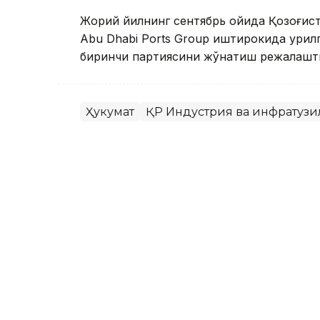
Жорий йилнинг сентябрь ойида Қозоғис
Abu Dhabi Ports Group иштирокида қурил
биринчи партиясини жўнатиш режалашт
Ҳукумат
ҚР Индустрия ва инфратуз
Жарасқан Нұрыбаев
Муаллиф
14:33, 31 Август 2023
Жорий йилда Қозоғистонд