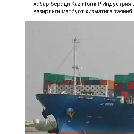
хабар беради Kazinform ҚР Индустри
вазирлиги матбуот хизматига таяниб.