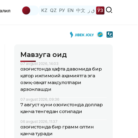
KZ
QZ
РУ
EN
中文
ق ز
ЎЗ
аҳлил
Мавзуга оид
07 avgust 2026, 14:03
Қозоғистонда ҳафта давомида бир
қатор ижтимоий аҳамиятга эга
озиқ-овқат маҳсулотлари
арзонлашди
07 avgust 2026, 09:36
7 август куни Қозоғистонда доллар
қанча тенгедан сотилади
06 avgust 2026, 11:37
Қозоғистонда бир грамм олтин
қанча туради