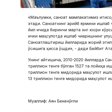
«Маълумки, саноат мамлакатимиз иқтисо
этади. Саноатнинг қарийб ярмини ишлаб 
йил ичида биринчи марта энг юқори кўрса
ички маҳсулотда ишлаб чиқаришнинг улу
Саноатлаштириш йилларида жорий этилг
ўсишига ҳисса қўшди», - деди Бейбит Ата
Унинг айтишича, 2010-2020 йилларда Са
триллион тенге бўлган 1527 та лойиҳа и
триллион тенге миқдорида маҳсулот ишл
13 триллион тенге миқдорида маҳсулот и
Муаллиф: Аян Бекенўғли