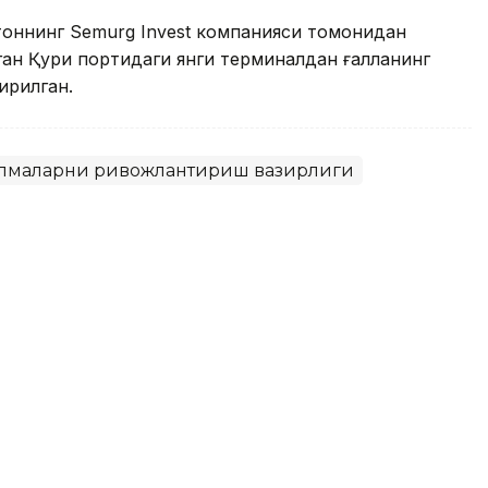
тоннинг Semurg Invest компанияси томонидан
ган Қуриқ портидаги янги терминалдан ғалланинг
ирилган.
илмаларни ривожлантириш вазирлиги
а 143 мингдан ортиқ уй-жой