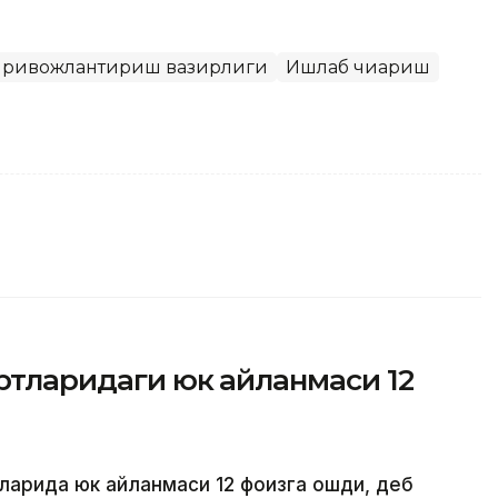
и ривожлантириш вазирлиги
Ишлаб чиқариш
ортларидаги юк айланмаси 12
тларида юк айланмаси 12 фоизга ошди, деб