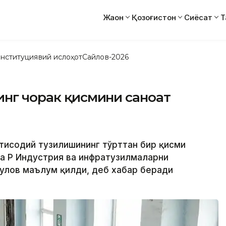
Жаҳон
Қозоғистон
Сиёсат
Т
нституциявий ислоҳот
Сайлов-2026
инг чорак қисмини саноат
иқтисодий тузилишининг тўрттан бир қисми
да ҚР Индустрия ва инфратузилмаларни
улов маълум қилди, деб хабар беради