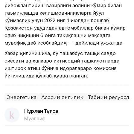
ривожлантириш вазирлиги аҳолини кўмир билан
таъминлашда келишмовчиликларга йўўл
қўймаслик учун 2022 йил 1 июлдан бошлаб
Қозоғистон ҳудудидан автомобиллар билан кўмир
олиб чиқишни 6 ойга тақиқлашни мақсадга
мувофиқ деб ҳисоблайди», — дейилади ҳужжатда.
Хабар қилинишича, бу ташаббус ташқи савдо
сиёсати ва халқаро иқтисодий ташкилотларда
иштирок этиш бўйича идоралараро комиссия
йиғилишида қўллаб-қувватланган.
Энергетика
Асосий янгилик
Табиий ресурсла
Нұрлан Тұяқов
Муаллиф