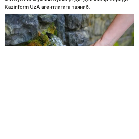
Kazinform UzA агентлигига таяниб.
Фото: UzA
Қайд этилишича, марказлашган ичимлик суви
таъминотининг 67 фоизи ер ости сувлари
ҳисобидан амалга оширилмоқда. 2014 йилга