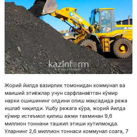
Жорий йилда вазирлик томонидан коммунал ва
маиший эҳтиёжлар учун сарфланаётган кўмир
нархи ошишининг олдини олиш мақсадида режа
ишлаб чиқилди. Ушбу режага кўра, жорий йилда
кўмир истеъмол қилиш ҳажми тахминан 9,6
миллион тоннани ташкил этиши кутилмоқда.
Уларнинг 2,6 миллион тоннаси коммунал соҳага, 7