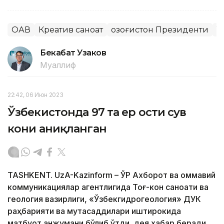
ОАВ
Креатив саноат
Қозоғистон Президенти
Т
Бекабат Узаков
Муаллиф
22:42, 06 Июн 2023
Ўзбекистонда 97 та ер ости сув
кони аниқланган
TASHKENT. UzA-Kazinform – ЎР Ахборот ва оммавий
коммуникациялар агентлигида Тоғ-кон саноати ва
геология вазирлиги, «Ўзбекгидрогеология» ДУК
раҳбарияти ва мутасаддилари иштирокида
матбуот анжумани бўлиб ўтди, дея хабар беради