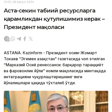
12:05, 08 Август 2024
Аста-секин табиий ресурсларга
қарамликдан қутулишимиз керак –
Президент мақоласи
ASTANА. Кazinform - Президент Қосим-Жомарт
Токаев “Эгемен Қазақстан” газетасида чоп этилган
“Марказий Осиё ренессанси: барқарор тараққиёт
ва фаровонлик йўли” номли мақоласида минтақада
интеграцияни чуқурлаштиришнинг янги
йўналишлари ҳақида тўхталиб ўтди.