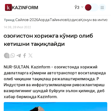
KAZINFORM
ЎЗ
Сайлов-2026
Ақорда
Тайинлов
Ҳодиса
Қонун ва интизо
Тренд:
14:38, 28 Июл 2022
Қозоғистон хорижга кўмир олиб
кетишни тақиқлайди
NUR-SULTAN. Kazinform - Қозоғистонда хорижий
давлатларга кўмирни автотранспорт воситаларида
олиб чиқишни тақиқлаш режалаштирилмоқда. ҚР
Индустрия ва инфратузилмаларни ривожлантириш
вазирлигининг шундай буйруғи эълон қилинди, деб
хабар бермоқда Kazinform.