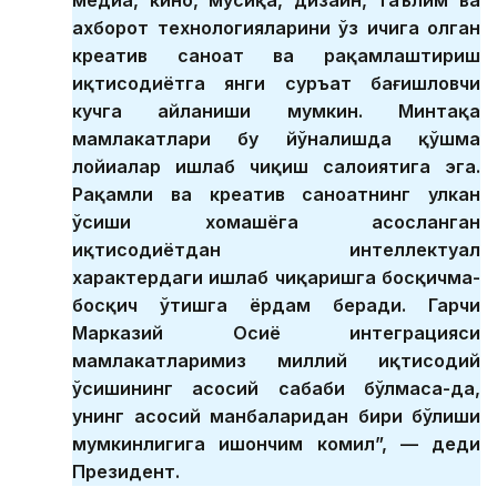
ахборот технологияларини ўз ичига олган
креатив саноат ва рақамлаштириш
иқтисодиётга янги суръат бағишловчи
кучга айланиши мумкин. Минтақа
мамлакатлари бу йўналишда қўшма
лойиҳалар ишлаб чиқиш салоҳиятига эга.
Рақамли ва креатив саноатнинг улкан
ўсиши хомашёга асосланган
иқтисодиётдан интеллектуал
характердаги ишлаб чиқаришга босқичма-
босқич ўтишга ёрдам беради. Гарчи
Марказий Осиё интеграцияси
мамлакатларимиз миллий иқтисодий
ўсишининг асосий сабаби бўлмаса-да,
унинг асосий манбаларидан бири бўлиши
мумкинлигига ишончим комил”, — деди
Президент.