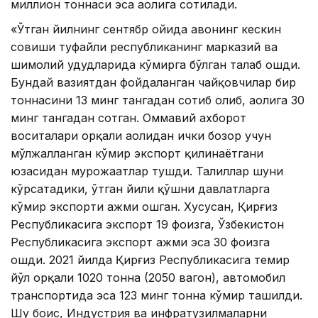
миллион тоннаси эса аҳолига сотилади.
«Ўтган йилнинг сентябр ойида ҳавонинг кескин
совиши туфайли республиканинг марказий ва
шимолий ҳудудларида кўмирга бўлган талаб ошди.
Бундай вазиятдан фойдаланган чайқовчилар бир
тоннасини 13 минг тангадан сотиб олиб, аҳолига 30
минг тангадан сотган. Оммавий ахборот
воситалари орқали аҳолидан ички бозор учун
мўлжалланган кўмир экспорт қилинаётгани
юзасидан мурожаатлар тушди. Таҳлиллар шуни
кўрсатадики, ўтган йили қўшни давлатларга
кўмир экспорти ҳажми ошган. Хусусан, Қирғиз
Республикасига экспорт 19 фоизга, Ўзбекистон
Республикасига экспорт ҳажми эса 30 фоизга
ошди. 2021 йилда Қирғиз Республикасига темир
йўл орқали 1020 тонна (2050 вагон), автомобил
транспортида эса 123 минг тонна кўмир ташилди.
Шу боис, Индустрия ва инфратузилмаларни