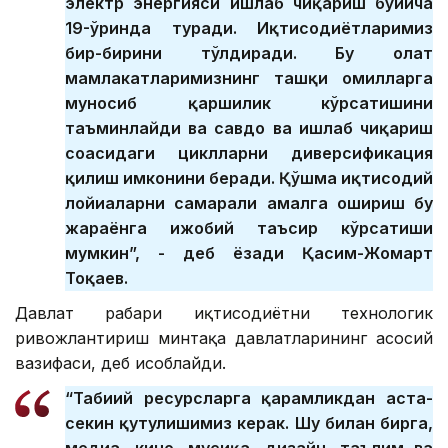
электр энергияси ишлаб чиқариш бўйича
19-ўринда туради. Иқтисодиётларимиз
бир-бирини тўлдиради. Бу ҳолат
мамлакатларимизнинг ташқи омилларга
муносиб қаршилик кўрсатишини
таъминлайди ва савдо ва ишлаб чиқариш
соҳасидаги циклларни диверсификация
қилиш имконини беради. Қўшма иқтисодий
лойиҳаларни самарали амалга ошириш бу
жараёнга ижобий таъсир кўрсатиши
мумкин”, - деб ёзади Қасим-Жомарт
Тоқаев.
Давлат раҳбари иқтисодиётни технологик
ривожлантириш минтақа давлатларининг асосий
вазифаси, деб ҳисоблайди.
“Табиий ресурсларга қарамликдан аста-
секин қутулишимиз керак. Шу билан бирга,
медиа, кино, мусиқа, дизайн, таълим ва