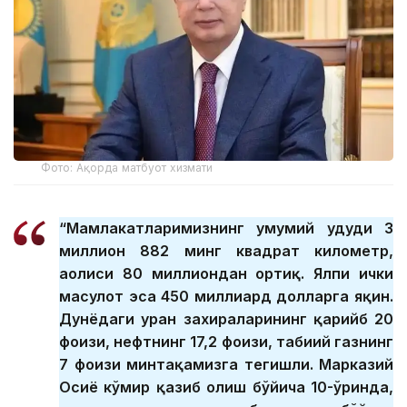
Фото: Ақорда матбуот хизмати
“Мамлакатларимизнинг умумий ҳудуди 3
миллион 882 минг квадрат километр,
аҳолиси 80 миллиондан ортиқ. Ялпи ички
маҳсулот эса 450 миллиард долларга яқин.
Дунёдаги уран захираларининг қарийб 20
фоизи, нефтнинг 17,2 фоизи, табиий газнинг
7 фоизи минтақамизга тегишли. Марказий
Осиё кўмир қазиб олиш бўйича 10-ўринда,