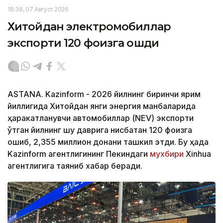
18:38, 07 Август 2026
Хитойдан электромобиллар
экспорти 120 фоизга ошди
ASTANA. Kazinform - 2026 йилнинг биринчи ярим
йиллигида Хитойдан янги энергия манбаларида
ҳаракатланувчи автомобиллар (NEV) экспорти
ўтган йилнинг шу даврига нисбатан 120 фоизга
ошиб, 2,355 миллион донани ташкил этди. Бу ҳақда
Kazinform агентлигининг Пекиндаги
мухбири
Xinhua
агентлигига таяниб хабар беради.