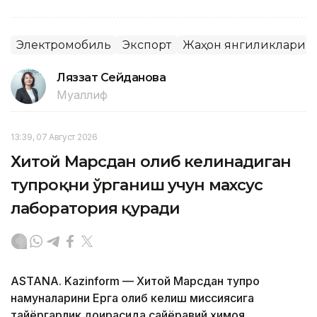
Электромобиль
Экспорт
Жаҳон янгиликлари
Ляззат Сейданова
Муаллиф
13:39, 07 Август 2026
Хитой Марсдан олиб келинадиган
тупроқни ўрганиш учун махсус
лаборатория қуради
ASTANA. Kazinform — Хитой Марсдан тупроқ
намуналарини Ерга олиб келиш миссиясига
тайёргарлик доирасида сайёравий ҳимоя