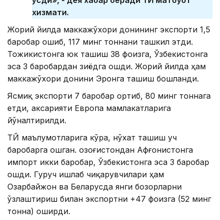
ўсди», - дея хабар беради ҚТЙ матбуот
хизмати.
Жорий йилда маккажўхори донининг экспорти 1,5
баробар ошиб, 117 минг тоннани ташкил этди.
Тожикистонга юк ташиш 38 фоизга, Ўзбекистонга
эса 3 баробардан зиёдга ошди. Жорий йилда ҳам
маккажўхори донини Эронга ташиш бошланди.
Ясмиқ экспорти 7 баробар ортиб, 80 минг тоннага
етди, аксарияти Европа мамлакатларига
йўналтирилди.
ҚТЙ маълумотларига кўра, нўхат ташиш уч
баробарга ошган. Қозоғистондан Афғонистонга
импорт икки баробар, Ўзбекистонга эса 3 баробар
ошди. Гуруч ишлаб чиқарувчилари ҳам
Озарбайжон ва Беларусда янги бозорларни
ўзлаштириш билан экспортни +47 фоизга (52 минг
тонна) оширди.