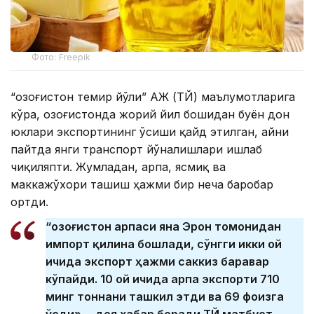
Фото: Freepik
“Қозоғистон темир йўли” АЖ (ҚТЙ) маълумотларига
кўра, Қозоғистонда жорий йил бошидан буён дон
юклари экспортининг ўсиши қайд этилган, айни
пайтда янги транспорт йўналишлари ишлаб
чиқиляпти. Жумладан, арпа, ясмиқ ва
маккажўхори ташиш ҳажми бир неча баробар
ортди.
“Қозоғистон арпаси яна Эрон томонидан
импорт қилина бошлади, сўнгги икки ой
ичида экспорт ҳажми саккиз баравар
кўпайди. 10 ой ичида арпа экспорти 710
минг тоннани ташкил этди ва 69 фоизга