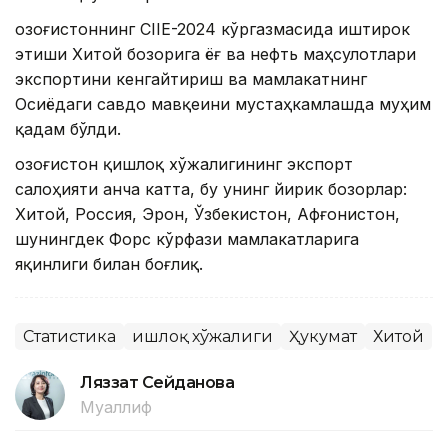
Қозоғистоннинг CIIE-2024 кўргазмасида иштирок
этиши Хитой бозорига ёғ ва нефть маҳсулотлари
экспортини кенгайтириш ва мамлакатнинг
Осиёдаги савдо мавқеини мустаҳкамлашда муҳим
қадам бўлди.
Қозоғистон қишлоқ хўжалигининг экспорт
салоҳияти анча катта, бу унинг йирик бозорлар:
Хитой, Россия, Эрон, Ўзбекистон, Афғонистон,
шунингдек Форс кўрфази мамлакатларига
яқинлиги билан боғлиқ.
Статистика
Қишлоқ хўжалиги
Ҳукумат
Хитой
Ляззат Сейданова
Муаллиф