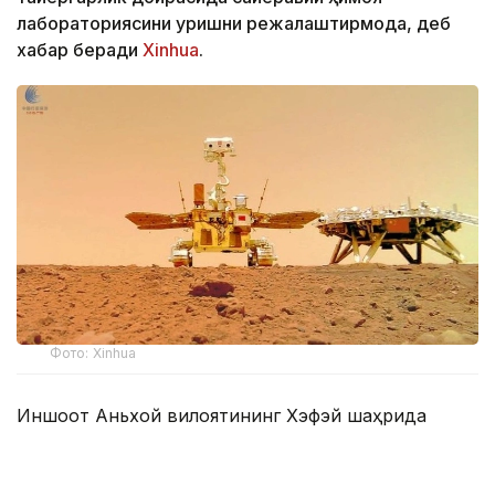
лабораториясини қуришни режалаштирмоқда, деб
хабар беради
Xinhua
.
Фото: Xinhua
Иншоот Аньхой вилоятининг Хэфэй шаҳрида
жойлашган Чуқур коинотни тадқиқ этиш илмий-
технологик шаҳарчасининг биринчи босқичи