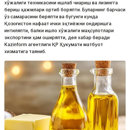
хўжалиги техникасини ишлаб чиқариш ва лизингга
бериш ҳажмлари ортиб боряпти. Буларнинг барчаси
ўз самарасини беряпти ва бугунги кунда
Қозоғистон нафақат ички эҳтиёжни қондиришга
интиляпти, балки қишлоқ хўжалиги маҳсулотлари
экспортини ҳам оширяпти, дея хабар беради
Kazinform агентлиги ҚР Ҳукумати матбуот
хизматига таяниб.