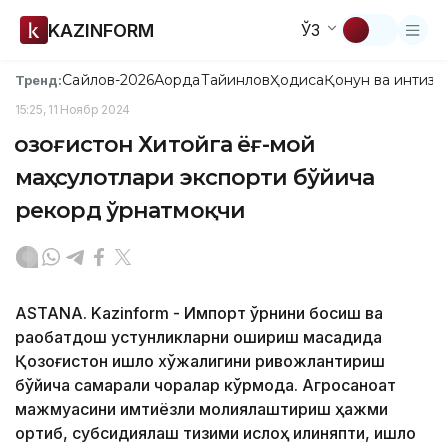
KAZINFORM
ЎЗ
Сайлов-2026
Ақорда
Тайинлов
Ҳодиса
Қонун ва интизо
Тренд:
15:25, 11 Ноябр 2024
Қозоғистон Хитойга ёғ-мой
маҳсулотлари экспорти бўйича
рекорд ўрнатмоқчи
ASTANA. Kazinform - Импорт ўрнини босиш ва
рақобатдош устунликларни ошириш мақсадида
Қозоғистон қишлоқ хўжалигини ривожлантириш
бўйича самарали чоралар кўрмоқда. Агросаноат
мажмуасини имтиёзли молиялаштириш ҳажми
ортиб, субсидиялаш тизими ислоҳ қилиняпти, қишлоқ