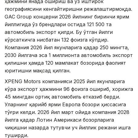
ҳажмини янада ошириш ва ўз иштирок
географиясини кенгайтиришни режалаштирмоқда.
GAC Group концерни 2026 йилнинг биринчи ярим
йиллигида ўз брендлари остида 121 500 та
автомобиль экспорт қилди. Бу ўтган йилги
кўрсаткичга нисбатан 132 фоизга кўпдир.
Компания 2026 йил якунларига қадар 250 мингта,
2030 йилгача эса 1 миллионта автомобиль экспорт
қилишни ҳамда 120 мамлакат бозорида фаолият
юритишни мақсад қилган.
XPENG Motors компанияси 2025 йил якунларига
кўра экспорт ҳажмини 96 фоизга ошириб, хорижга
45 мингдан ортиқ автомобиль етказиб берди.
Уларнинг қарийб ярми Европа бозори ҳиссасига
тўғри келди. 2026 йил март ойида компания 2028
йилга қадар Лотин Америкаси бозорларига
чиқишни назарда тутувчи уч йиллик режани ишга
туширди.