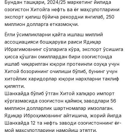
Бундан ташқари, 2024/25 маркетинг йилида
Қозоғистон Хитойга нефть ва ёғ маҳсулотларини
экспорт қилиш бўйича рекордни янгилаб, 250
миллион долларга етказмоқчи.
Ёғли ўсимликларни қайта ишлаш миллий
ассоциацияси бошқаруви раиси Ядиқар
Ибрагимовнинг сўзларига кўра, экспорт ўсишига
ҳисса қўшган омиллардан бири Қозоғистонда
ишлаб чиқарилган юқори протеинли озуқа учун
Хитой бозорининг очилиши бўлиб, бунинг учун
хитойлик харидорлар юқори нархларни таклиф
қиляпти.
Шанхайда бўлиб ўтган Хитой халқаро импорт
кўргазмасида Қозоғистон қаймоқ заводлари 56
миллион долларлик шартномалар имзолаган.
Ядиқар Иброҳимовнинг айтишича, жорий йилда
Шанхайда 12 та нефть заводи Қозоғистоннинг ёғ-
мой маҳсулотларини намойиш этяпти.