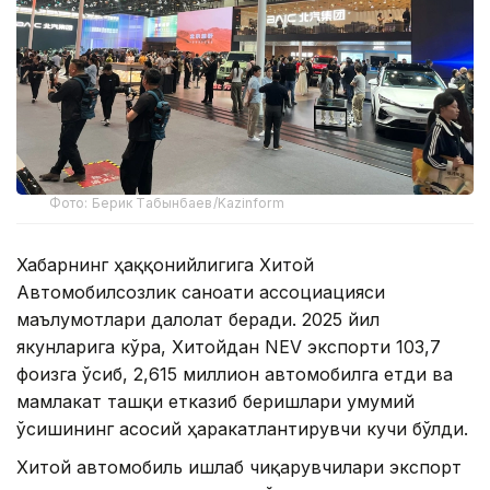
Фото: Берик Табынбаев/Kazinform
Хабарнинг ҳаққонийлигига Хитой
Автомобилсозлик саноати ассоциацияси
маълумотлари далолат беради. 2025 йил
якунларига кўра, Хитойдан NEV экспорти 103,7
фоизга ўсиб, 2,615 миллион автомобилга етди ва
мамлакат ташқи етказиб беришлари умумий
ўсишининг асосий ҳаракатлантирувчи кучи бўлди.
Хитой автомобиль ишлаб чиқарувчилари экспорт