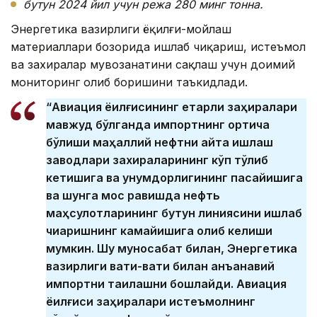
бутун 2024 йил учун режа 280 минг тонна.
Энергетика вазирлиги ёқилғи-мойлаш
материаллари бозорида ишлаб чиқариш, истеъмол
ва захиралар мувозанатини сақлаш учун доимий
мониторинг олиб боришини таъкидлади.
“Авиация ёқилғисининг етарли заҳиралари
мавжуд бўлганда импортнинг ортиқча
бўлиши маҳаллий нефтни қайта ишлаш
заводлари захираларининг кўп тўлиб
кетишига ва унумдорлигининг пасайишига
ва шунга мос равишда нефть
маҳсулотларининг бутун линиясини ишлаб
чиқаришнинг камайишига олиб келиши
мумкин. Шу муносабат билан, Энергетика
вазирлиги вақти-вақти билан анъанавий
импортни тақиқлашни бошлайди. Авиация
ёқилғиси заҳиралари истеъмолнинг