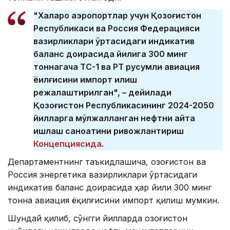
"Халқаро аэропортлар учун Қозоғистон
Республикаси ва Россия Федерацияси
вазирликлари ўртасидаги индикатив
баланс доирасида йилига 300 минг
тоннагача ТС-1 ва РТ русумли авиация
ёқилғисини импорт қилиш
режалаштирилган", – дейилади
Қозоғистон Республикасининг 2024-2050
йилларга мўлжалланган нефтни қайта
ишлаш саноатини ривожлантириш
Концепциясида
.
Департаментнинг таъкидлашича, Қозоғистон ва
Россия энергетика вазирликлари ўртасидаги
индикатив баланс доирасида ҳар йили 300 минг
тонна авиация ёқилғисини импорт қилиш мумкин.
Шундай қилиб, сўнгги йилларда Қозоғистон