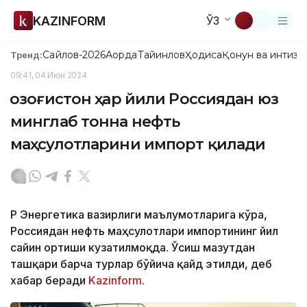
KAZINFORM
ЎЗ
Сайлов-2026
Ақорда
Тайинлов
Ҳодиса
Қонун ва интизо
Тренд:
09:41, 04 Июн 2024
Қозоғистон ҳар йили Россиядан юз
минглаб тонна нефть
маҳсулотларини импорт қилади
ҚР Энергетика вазирлиги маълумотларига кўра,
Россиядан нефть маҳсулотлари импортининг йил
сайин ортиши кузатилмоқда. Ўсиш мазутдан
ташқари барча турлар бўйича қайд этилди, деб
хабар беради
Kazinform
.