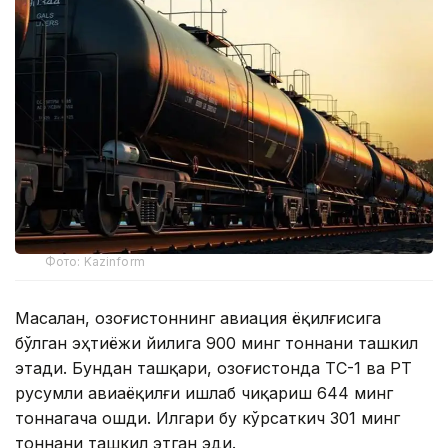
Фото: Kazinform
Масалан, Қозоғистоннинг авиация ёқилғисига
бўлган эҳтиёжи йилига 900 минг тоннани ташкил
этади. Бундан ташқари, Қозоғистонда ТС-1 ва РТ
русумли авиаёқилғи ишлаб чиқариш 644 минг
тоннагача ошди. Илгари бу кўрсаткич 301 минг
тоннани ташкил этган эди.