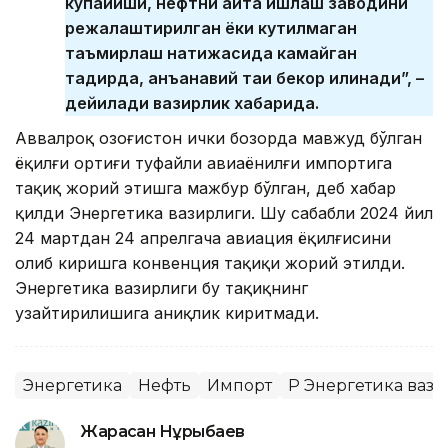
кўпайиши, нефтни қайта ишлаш заводини
режалаштирилган ёки кутилмаган
таъмирлаш натижасида камайган
тақдирда, анъанавий тақиқ бекор қилинади”, –
дейилади вазирлик хабарида.
Аввалроқ Қозоғистон ички бозорда мавжуд бўлган
ёқилғи ортиғи туфайли авиаёнилғи импортига
тақиқ жорий этишга мажбур бўлган, деб хабар
қилди Энергетика вазирлиги. Шу сабабли 2024 йил
24 мартдан 24 апрелгача авиация ёқилғисини
олиб киришга конвенция тақиқи жорий этилди.
Энергетика вазирлиги бу тақиқнинг
узайтирилишига аниқлик киритмади.
Энергетика
Нефть
Импорт
ҚР Энергетика ваз
Жарасқан Нұрыбаев