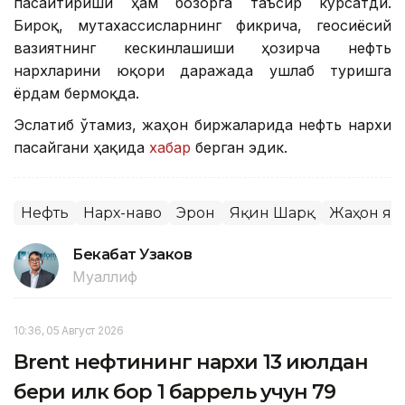
пасайтириши ҳам бозорга таъсир кўрсатди.
Бироқ, мутахассисларнинг фикрича, геосиёсий
вазиятнинг кескинлашиши ҳозирча нефть
нархларини юқори даражада ушлаб туришга
ёрдам бермоқда.
Эслатиб ўтамиз, жаҳон биржаларида нефть нархи
пасайгани ҳақида
хабар
берган эдик.
Нефть
Нарх-наво
Эрон
Яқин Шарқ
Жаҳон ян
Бекабат Узаков
Муаллиф
10:36, 05 Август 2026
Brent нефтининг нархи 13 июлдан
бери илк бор 1 баррель учун 79