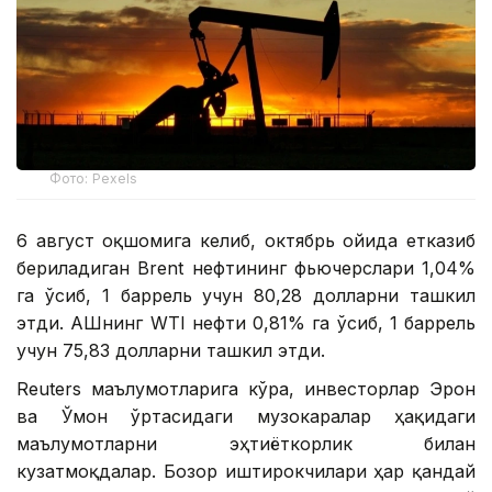
Фото: Pexels
6 август оқшомига келиб, октябрь ойида етказиб
бериладиган Brent нефтининг фьючерслари 1,04%
га ўсиб, 1 баррель учун 80,28 долларни ташкил
этди. АҚШнинг WTI нефти 0,81% га ўсиб, 1 баррель
учун 75,83 долларни ташкил этди.
Reuters маълумотларига кўра, инвесторлар Эрон
ва Ўмон ўртасидаги музокаралар ҳақидаги
маълумотларни эҳтиёткорлик билан
кузатмоқдалар. Бозор иштирокчилари ҳар қандай