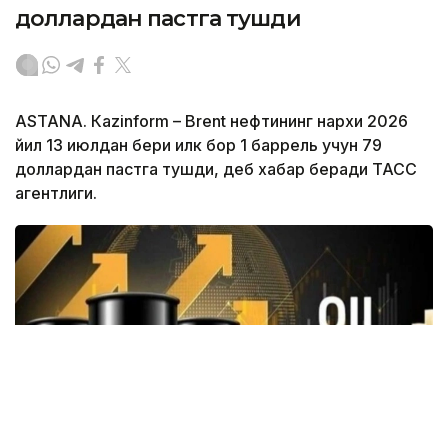
доллардан пастга тушди
ASTANА. Кazinform – Brent нефтининг нархи 2026
йил 13 июлдан бери илк бор 1 баррель учун 79
доллардан пастга тушди, деб хабар беради ТАСС
агентлиги.