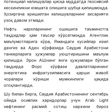
потенциал келишувлар қисқа муддатда геосиёсий
кескинликни юмшата олишига шубҳа қилишмоқда.
Ҳозиргача эришилган келишувларнинг аксарияти
узоқ давом этмади.
Нефть нархларининг ошишига таъминотга
таҳдидлар ҳам таъсир кўрсатмоқда. Агентлик
маълумотларига кўра, Ямандаги хусийлар Қизил
денгиз ва Аден кўрфазида Саудия Арабистони
танкерларига ҳужумлар уюштиришини маълум
қилишди. Эрон АҚШнинг янги ҳужумлари бўлган
тақдирда Форс кўрфази давлатларининг
энергетика инфратузилмасига қарши жавоб
чоралари кўриши мумкинлиги ҳақида
огоҳлантирди.
Шу билан бирга, Саудия Арабистонининг сентябрь
ойида осиёлик харидорлар учун Arab Light
нефтининг расмий сотиш нархини бироз