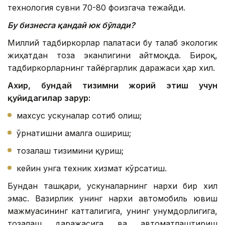
технология сувни 70-80 фоизгача тежайди.
Бу бизнесга қандай юк бўлади?
Миллий тадбиркорлар палатаси бу талаб экологик
жиҳатдан тоза эканлигини айтмоқда. Бироқ,
тадбиркорларнинг тайёргарлик даражаси ҳар хил.
Ахир, бундай тизимни жорий этиш учун
қуйидагилар зарур:
махсус ускуналар сотиб олиш;
ўрнатишни амалга ошириш;
тозалаш тизимини қуриш;
кейин унга техник хизмат кўрсатиш.
Бундан ташқари, ускуналарнинг нархи бир хил
эмас. Вазирлик унинг нархи автомобиль ювиш
мажмуасининг катталигига, унинг унумдорлигига,
тозалаш даражасига ва автоматлаштириш