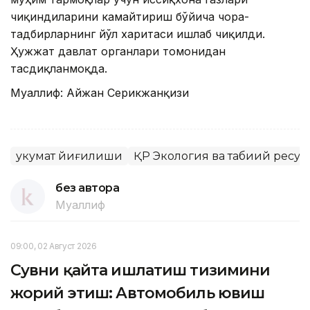
чиқиндиларини камайтириш бўйича чора-
тадбирларнинг йўл харитаси ишлаб чиқилди.
Ҳужжат давлат органлари томонидан
тасдиқланмоқда.
Муаллиф: Aйжан Серикжанқизи
Ҳукумат йиғилиши
ҚР Экология ва табиий ресур
без автора
Муаллиф
09:00, 02 Август 2026
Сувни қайта ишлатиш тизимини
жорий этиш: Автомобиль ювиш