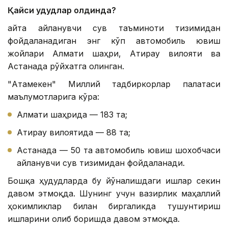
Қайси ҳудудлар олдинда?
Қайта айланувчи сув таъминоти тизимидан
фойдаланадиган энг кўп автомобиль ювиш
жойлари Алмати шаҳри, Атирау вилояти ва
Астанада рўйхатга олинган.
"Атамекен" Миллий тадбиркорлар палатаси
маълумотларига кўра:
Алмати шаҳрида — 183 та;
Атирау вилоятида — 88 та;
Астанада — 50 та автомобиль ювиш шохобчаси
айланувчи сув тизимидан фойдаланади.
Бошқа ҳудудларда бу йўналишдаги ишлар секин
давом этмоқда. Шунинг учун вазирлик маҳаллий
ҳокимликлар билан биргаликда тушунтириш
ишларини олиб боришда давом этмоқда.