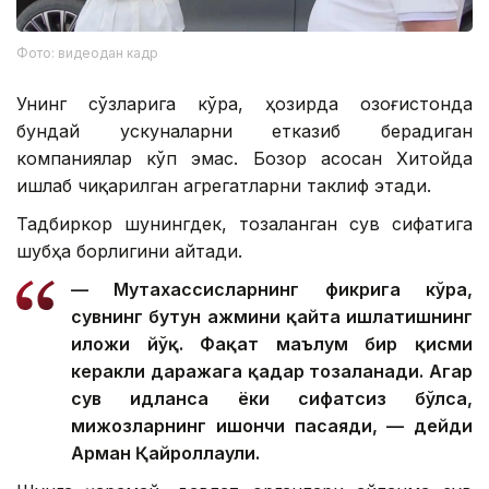
Фото: видеодан кадр
Унинг сўзларига кўра, ҳозирда Қозоғистонда
бундай ускуналарни етказиб берадиган
компаниялар кўп эмас. Бозор асосан Хитойда
ишлаб чиқарилган агрегатларни таклиф этади.
Тадбиркор шунингдек, тозаланган сув сифатига
шубҳа борлигини айтади.
— Мутахассисларнинг фикрига кўра,
сувнинг бутун ҳажмини қайта ишлатишнинг
иложи йўқ. Фақат маълум бир қисми
керакли даражага қадар тозаланади. Агар
сув ҳидланса ёки сифатсиз бўлса,
мижозларнинг ишончи пасаяди, — дейди
Арман Қайроллаули.