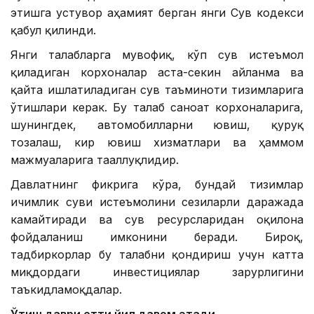
этишга устувор аҳамият берган янги Сув кодекси
қабул қилинди.
Янги талабларга мувофиқ, кўп сув истеъмол
қиладиган корхоналар аста-секин айланма ва
қайта ишлатиладиган сув таъминоти тизимларига
ўтишлари керак. Бу талаб саноат корхоналарига,
шунингдек, автомобилларни ювиш, қуруқ
тозалаш, кир ювиш хизматлари ва ҳаммом
мажмуаларига тааллуқлидир.
Давлатнинг фикрига кўра, бундай тизимлар
ичимлик суви истеъмолини сезиларли даражада
камайтиради ва сув ресурсларидан оқилона
фойдаланиш имконини беради. Бироқ,
тадбиркорлар бу талабни қондириш учун катта
миқдордаги инвестициялар зарурлигини
таъкидламоқдалар.