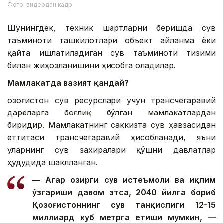
Фото: видеодан кадр
Шунингдек, техник шартларни беришда сув
таъминоти ташкилотлари объект айланма ёки
қайта ишлатиладиган сув таъминоти тизими
билан жиҳозланишини ҳисобга оладилар.
Мамлакатда вазият қандай?
Қозоғистон сув ресурслари учун трансчегаравий
дарёларга боғлиқ бўлган мамлакатлардан
биридир. Мамлакатнинг саккизта сув ҳавзасидан
еттитаси трансчегаравий ҳисобланади, яъни
уларнинг сув захиралари қўшни давлатлар
ҳудудида шаклланган.
— Агар ҳозирги сув истеъмоли ва иқлим
ўзгариши давом этса, 2040 йилга бориб
Қозоғистоннинг сув танқислиги 12-15
миллиард куб метрга етиши мумкин, —