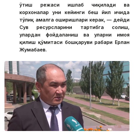
ўтиш режаси ишлаб чиқилади ва
корхоналар уни кейинги беш йил ичида
тўлиқ амалга оширишлари керак, — дейди
Сув ресурсларини тартибга солиш,
улардан фойдаланиш ва уларни ҳимоя
қилиш қўмитаси бошқаруви раҳбари Ерлан
Жумабаев.