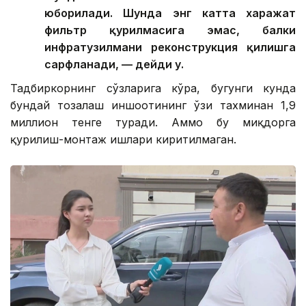
юборилади. Шунда энг катта харажат
фильтр қурилмасига эмас, балки
инфратузилмани реконструкция қилишга
сарфланади, — дейди у.
Тадбиркорнинг сўзларига кўра, бугунги кунда
бундай тозалаш иншоотининг ўзи тахминан 1,9
миллион тенге туради. Аммо бу миқдорга
қурилиш-монтаж ишлари киритилмаган.