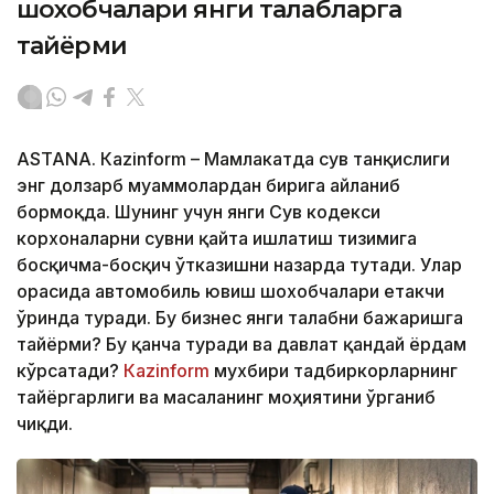
шохобчалари янги талабларга
тайёрми
ASTANА. Кazinform – Мамлакатда сув танқислиги
энг долзарб муаммолардан бирига айланиб
бормоқда. Шунинг учун янги Сув кодекси
корхоналарни сувни қайта ишлатиш тизимига
босқичма-босқич ўтказишни назарда тутади. Улар
орасида автомобиль ювиш шохобчалари етакчи
ўринда туради. Бу бизнес янги талабни бажаришга
тайёрми? Бу қанча туради ва давлат қандай ёрдам
кўрсатади?
Кazinform
мухбири тадбиркорларнинг
тайёргарлиги ва масаланинг моҳиятини ўрганиб
чиқди.