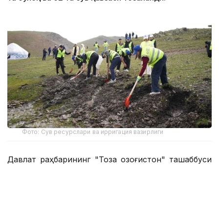
Фото: Сув ресурслари ва ирригация вазирлиги
Давлат раҳбарининг "Тоза Қозоғистон" ташаббуси
доирасида ташкил этилган «Мөлдір бұлақ»
республика экологик акциясининг икки босқичи
доирасида мамлакатнинг барча ҳудудларидаги
булоқлар ва сув ҳавзалари қирғоқларини тозалаш