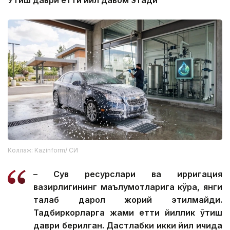
Ўтиш даври етти йил давом этади
Коллаж: Kazinform/ СИ
– Сув ресурслари ва ирригация
вазирлигининг маълумотларига кўра, янги
талаб дарҳол жорий этилмайди.
Тадбиркорларга жами етти йиллик ўтиш
даври берилган. Дастлабки икки йил ичида