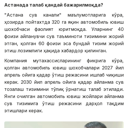
Астанада талаб қандай бажарилмоқда?
"Астана сув канали" маълумотларига кўра,
ҳозирда пойтахтда 320 га яқин автомобиль ювиш
шохобчаси фаолият юритмоқда. Уларнинг 40
фоизи айланувчи сув таъминоти тизимини жорий
этган, қолган 60 фоизи эса бундай тизим жорий
этиш лозимлиги ҳақида хабардор қилинган.
Компания мутахассисларининг фикрига кўра,
қолган автомобиль ювиш шохобчалари 2027 йил
апрель ойига қадар ўтиш режасини ишлаб чиқиши
керак. 2030 йил апрель ойига қадар айланма сув
тозалаш тизимини тўлиқ ўрнатиш талаб этилади.
Янги очилган автомобиль ювиш жойлари айланма
сув тизимига ўтиш режасини дарҳол тақдим
этишлари керак.