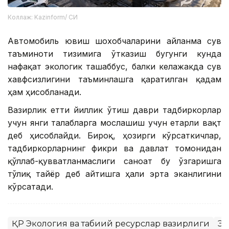
Коллаж: Kazinform/ СИ
Автомобиль ювиш шохобчаларини айланма сув
таъминоти тизимига ўтказиш бугунги кунда
нафақат экологик ташаббус, балки келажакда сув
хавфсизлигини таъминлашга қаратилган қадам
ҳам ҳисобланади.
Вазирлик етти йиллик ўтиш даври тадбиркорлар
учун янги талабларга мослашиш учун етарли вақт
деб ҳисоблайди. Бироқ, ҳозирги кўрсаткичлар,
тадбиркорларнинг фикри ва давлат томонидан
қўллаб-қувватланмаслиги саноат бу ўзгаришга
тўлиқ тайёр деб айтишга ҳали эрта эканлигини
кўрсатади.
ҚР Экология ва табиий ресурслар вазирлиги
Эк