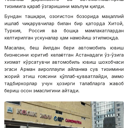
тизимига қараб ўзгаришини маълум қилди.
Бундан ташқари, Қозоғистон бозорида маҳаллий
ишлаб чиқарувчилар билан бир қаторда Хитой,
Туркия, Россия ва бошқа мамлакатлардан
келтирилган ускуналар ҳам намойиш этилмоқда.
Масалан, беш йилдан бери автомобиль ювиш
бизнесини юритиб келаётган Астанадаги ўз-ўзига
хизмат кўрсатувчи автомобиль ювиш шохобчаси
эгаси Арман Қаироллаули айланма сув тизимини
жорий этиш ғоясини қўллаб-қувватлайди, аммо
тадбиркорлар учун ҳозирги талабларга жавоб
бериш осон эмаслигини айтади.