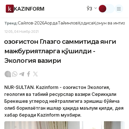
KAZINFORM
ЎЗ
Сайлов-2026
Ақорда
Тайинлов
Ҳодиса
Қонун ва интизо
Тренд:
12:05, 04 Ноябр 2021
Қозоғистон Глазго саммитида янги
мажбуриятларга қўшилди -
Экология вазири
NUR-SULTAN. Kazinform - Қозоғистон Экология,
геология ва табиий ресурслар вазири Серикқали
Брекешев углерод нейтраллигига эришиш бўйича
олиб борилаётган ишлар ҳақида маълум қилди, дея
хабар беради Kazinform мухбири.