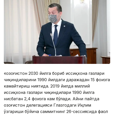
«Қозоғистон 2030 йилга бориб иссиқхона газлари
чиқиндиларини 1990 йилдаги даражадан 15 фоизга
камайтириш ниятида. 2019 йилда миллий
иссиқхона газлари чиқиндилари 1990 йилга
нисбатан 2,4 фоизга кам бўлади. Aйни пайтда
Қозоғистон делегацияси Глазгодаги Иқлим
ўзгариши бўйича саммитнинг 26-сессиясида фаол