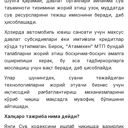
Шунга қарамай, давлат органлари айланма сув
таъминоти тизимини жорий этиш узоқ муддатда
сув ресурсларини тежаш имконини беради, деб
ҳисоблашади.
Ҳозирда автомобиль ювиш саноати учун махсус
давлат субсидиялари ёки имтиёзли кредитлар
кўзда тутилмаган. Бироқ, "Атамекен" МТП бундай
талабларни жорий этиш босқичма-босқич амалга
оширилиши керак, бу эса тадбиркорларга
мослашиш учун вақт беради, деб ҳисоблайди.
Улар шунингдек, сувни тежайдиган
технологияларни жорий этувчи бизнес учун
иқтисодий рағбатлантириш механизмларини
кўриб чиқиш мақсадга мувофиқ бўлишини
айтишади.
Халқаро тажриба нима дейди?
Янги Сув кодексини ишлаб чиқишда вазирлик