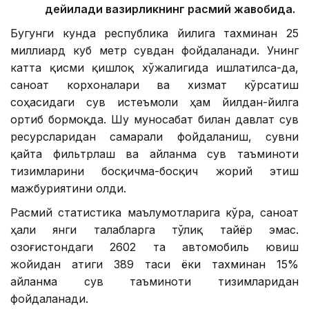
дейилади вазирликнинг расмий жавобида.
Бугунги кунда республика йилига тахминан 25
миллиард куб метр сувдан фойдаланади. Унинг
катта қисми қишлоқ хўжалигида ишлатилса-да,
саноат корхоналари ва хизмат кўрсатиш
соҳасидаги сув истеъмоли ҳам йилдан-йилга
ортиб бормоқда. Шу муносабат билан давлат сув
ресурсларидан самарали фойдаланиш, сувни
қайта фильтрлаш ва айланма сув таъминоти
тизимларини босқичма-босқич жорий этиш
мажбуриятини олди.
Расмий статистика маълумотларига кўра, саноат
ҳали янги талабларга тўлиқ тайёр эмас.
Қозоғистондаги 2602 та автомобиль ювиш
жойидан атиги 389 таси ёки тахминан 15%
айланма сув таъминоти тизимларидан
фойдаланади.