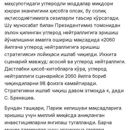
маҳсулотидаги углеродли моддалар миқдори
юқори эканлигини ҳисобга олсак, бу солиқ
иқтисодиётимизга сезиларли таъсир кўрсатади.
Шу муносабат билан Президентимиз томонидан
эълон қилинган углерод нейтраллигига эришиш
йўналишини амалга ошириш мақсадида «2060
йилгача углерод нейтраллигига эришиш
стратегияси» лойиҳаси ишлаб чиқилди. Иккита
сценарий мавжуд: асосий ва углерод нейтраллиги.
Дастлабки ҳисоб-китобларга кўра, углерод
нейтраллиги сценарийси 2060 йилга бориб
чиқиндиларни 98 фоизга камайтиради.
Стратегияни ишлаб чиқиш давом этмоқда «, деди
С. Брекешев.
Бундан ташқари, Париж келишуви мақсадларига
эришиш учун миллий миқёсда аниқланган
инвестицияларни янгилаш тугалланди. Барча
муҳим тармоқлар учун иссиқхона газлари