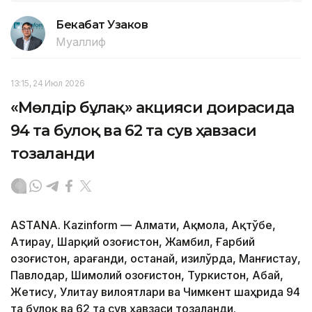
Бекабат Узаков
Муаллиф
13:15, 24 Июл 2026
«Мөлдір бұлақ» акцияси доирасида
94 та булоқ ва 62 та сув ҳавзаси
тозаланди
ASTANА. Кazinform — Алмати, Ақмола, Ақтўбе,
Атирау, Шарқий Қозоғистон, Жамбил, Ғарбий
Қозоғистон, Қарағанди, Қостанай, Қизилўрда, Манғистау,
Павлодар, Шимолий Қозоғистон, Туркистон, Абай,
Жетису, Улитау вилоятлари ва Чимкент шаҳрида 94
та булоқ ва 62 та сув ҳавзаси тозаланди.