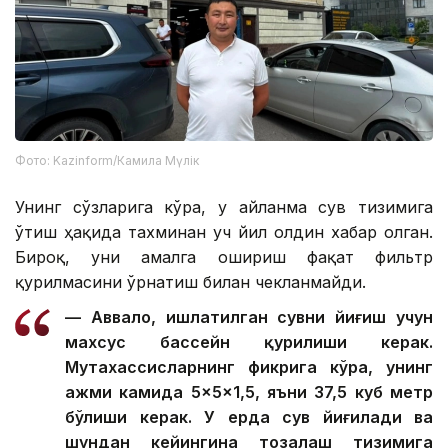
Фото: Kazinform/Камила Мүлік
Унинг сўзларига кўра, у айланма сув тизимига
ўтиш ҳақида тахминан уч йил олдин хабар олган.
Бироқ, уни амалга ошириш фақат фильтр
қурилмасини ўрнатиш билан чекланмайди.
— Аввало, ишлатилган сувни йиғиш учун
махсус бассейн қурилиши керак.
Мутахассисларнинг фикрига кўра, унинг
ҳажми камида 5×5×1,5, яъни 37,5 куб метр
бўлиши керак. У ерда сув йиғилади ва
шундан кейингина тозалаш тизимига