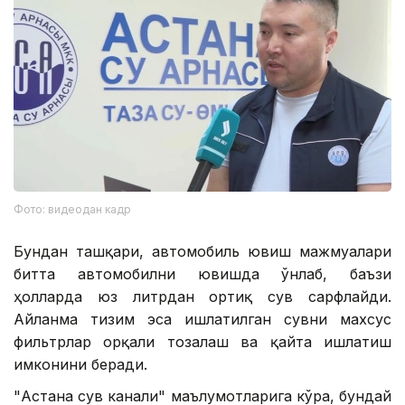
Фото: видеодан кадр
Бундан ташқари, автомобиль ювиш мажмуалари
битта автомобилни ювишда ўнлаб, баъзи
ҳолларда юз литрдан ортиқ сув сарфлайди.
Айланма тизим эса ишлатилган сувни махсус
фильтрлар орқали тозалаш ва қайта ишлатиш
имконини беради.
"Астана сув канали" маълумотларига кўра, бундай