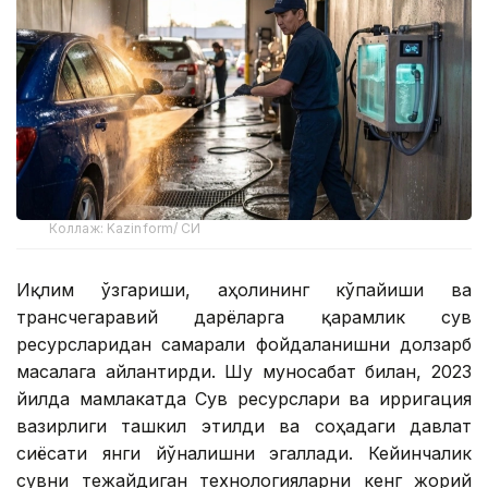
Коллаж: Kazinform/ СИ
Иқлим ўзгариши, аҳолининг кўпайиши ва
трансчегаравий дарёларга қарамлик сув
ресурсларидан самарали фойдаланишни долзарб
масалага айлантирди. Шу муносабат билан, 2023
йилда мамлакатда Сув ресурслари ва ирригация
вазирлиги ташкил этилди ва соҳадаги давлат
сиёсати янги йўналишни эгаллади. Кейинчалик
сувни тежайдиган технологияларни кенг жорий