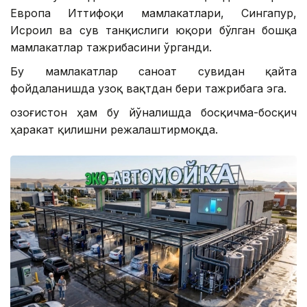
Европа Иттифоқи мамлакатлари, Сингапур,
Исроил ва сув танқислиги юқори бўлган бошқа
мамлакатлар тажрибасини ўрганди.
Бу мамлакатлар саноат сувидан қайта
фойдаланишда узоқ вақтдан бери тажрибага эга.
Қозоғистон ҳам бу йўналишда босқичма-босқич
ҳаракат қилишни режалаштирмоқда.