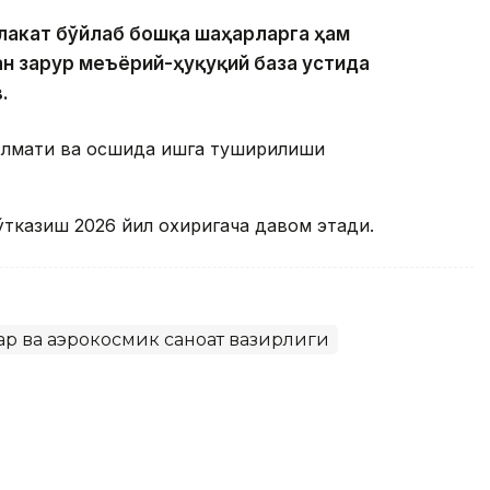
млакат бўйлаб бошқа шаҳарларга ҳам
н зарур меъёрий-ҳуқуқий база устида
.
Алмати ва Қосшида ишга туширилиши
тказиш 2026 йил охиригача давом этади.
р ва аэрокосмик саноат вазирлиги