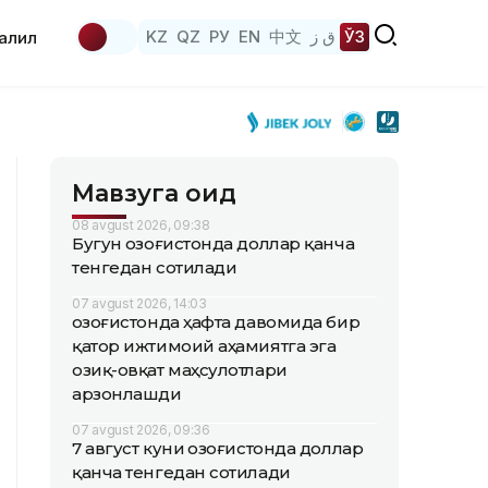
KZ
QZ
РУ
EN
中文
ق ز
ЎЗ
аҳлил
Мавзуга оид
08 avgust 2026, 09:38
Бугун Қозоғистонда доллар қанча
тенгедан сотилади
07 avgust 2026, 14:03
Қозоғистонда ҳафта давомида бир
қатор ижтимоий аҳамиятга эга
озиқ-овқат маҳсулотлари
арзонлашди
07 avgust 2026, 09:36
7 август куни Қозоғистонда доллар
қанча тенгедан сотилади