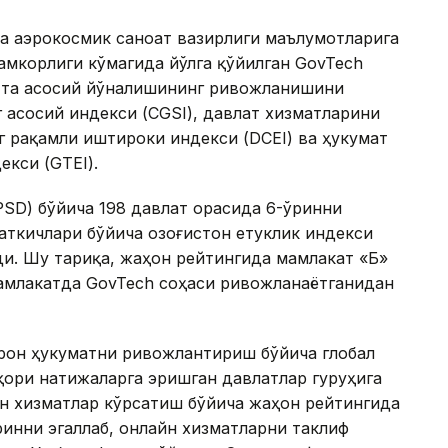
а аэрокосмик саноат вазирлиги маълумотларига
ҳамкорлиги кўмагида йўлга қўйилган GovTech
ртта асосий йўналишининг ривожланишини
 асосий индекси (CGSI), давлат хизматларини
г рақамли иштироки индекси (DCEI) ва ҳукумат
екси (GTEI).
PSD) бўйича 198 давлат орасида 6-ўринни
саткичлари бўйича Қозоғистон етуклик индекси
ди. Шу тариқа, жаҳон рейтингида мамлакат «Б»
мамлакатда GovTech соҳаси ривожланаётганидан
трон ҳукуматни ривожлантириш бўйича глобал
юқори натижаларга эришган давлатлар гуруҳига
йн хизматлар кўрсатиш бўйича жаҳон рейтингида
инни эгаллаб, онлайн хизматларни таклиф