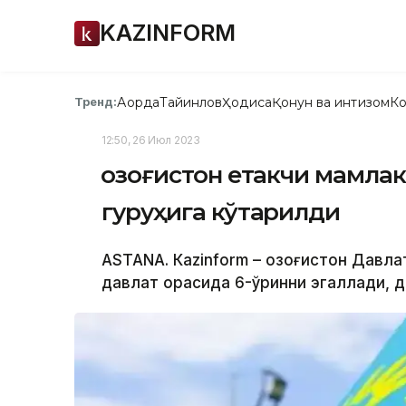
KAZINFORM
Ақорда
Тайинлов
Ҳодиса
Қонун ва интизом
Ко
Тренд:
12:50, 26 Июл 2023
Қозоғистон етакчи мамла
гуруҳига кўтарилди
ASTANA. Каzinform – Қозоғистон Давла
давлат орасида 6-ўринни эгаллади, д