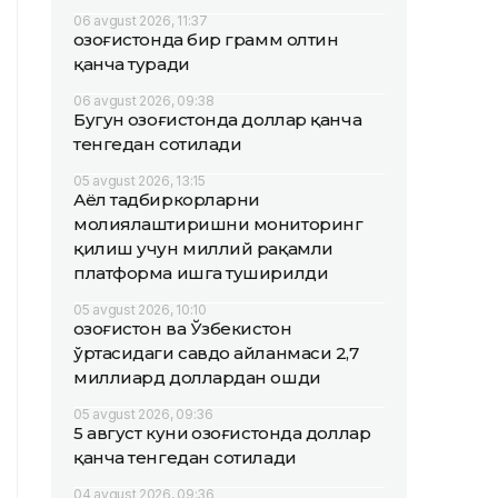
06 avgust 2026, 11:37
Қозоғистонда бир грамм олтин
қанча туради
06 avgust 2026, 09:38
Бугун Қозоғистонда доллар қанча
тенгедан сотилади
05 avgust 2026, 13:15
Аёл тадбиркорларни
молиялаштиришни мониторинг
қилиш учун миллий рақамли
платформа ишга туширилди
05 avgust 2026, 10:10
Қозоғистон ва Ўзбекистон
ўртасидаги савдо айланмаси 2,7
миллиард доллардан ошди
05 avgust 2026, 09:36
5 август куни Қозоғистонда доллар
қанча тенгедан сотилади
04 avgust 2026, 09:36