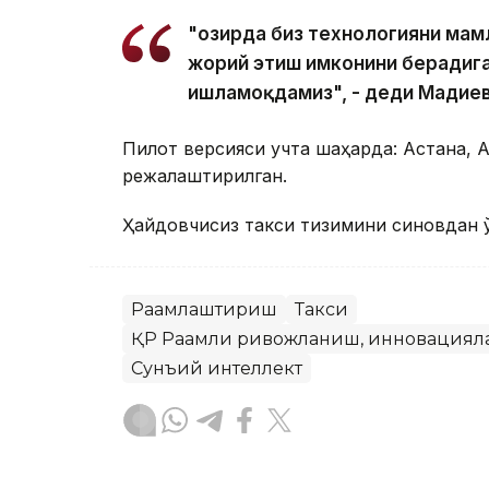
"Ҳозирда биз технологияни ма
жорий этиш имконини берадига
ишламоқдамиз", - деди Мадиев
Пилот версияси учта шаҳарда: Астана, 
режалаштирилган.
Ҳайдовчисиз такси тизимини синовдан ў
Рақамлаштириш
Такси
ҚР Рақамли ривожланиш, инновацияла
Сунъий интеллект