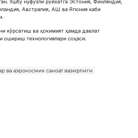
ган. Ушбу нуфузли рўйхатга Эстония, Финляндия,
еландия, Австралия, АҚШ ва Япония каби
и.
ини кўрсатиш ва ҳокимият ҳамда давлат
и ошириш технологиялари соҳаси.
р ва аэрокосмик саноат вазирлиги