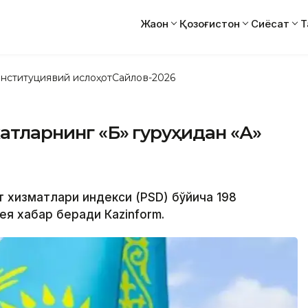
Жаҳон
Қозоғистон
Сиёсат
Т
нституциявий ислоҳот
Сайлов-2026
катларнинг «Б» гуруҳидан «А»
т хизматлари индекси (PSD) бўйича 198
ея хабар беради Кazinform.