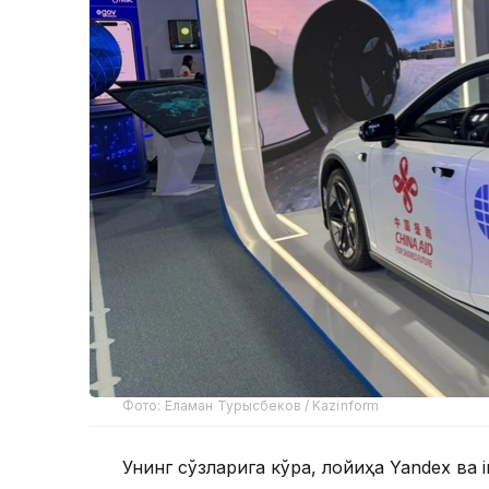
Фото: Еламан Турысбеков / Kazinform
Унинг сўзларига кўра, лойиҳа Yandex ва