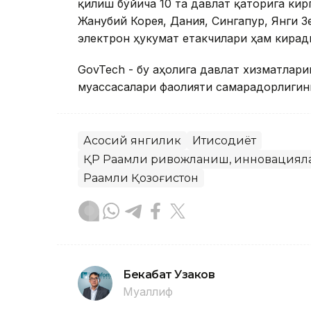
қилиш бўйича 10 та давлат қаторига кир
Жанубий Корея, Дания, Сингапур, Янги З
электрон ҳукумат етакчилари ҳам кирад
GovTech - бу аҳолига давлат хизматлар
муассасалари фаолияти самарадорлигин
Асосий янгилик
Иқтисодиёт
ҚР Рақамли ривожланиш, инновацияла
Рақамли Қозоғистон
Бекабат Узаков
Муаллиф