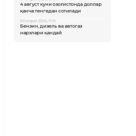
4 август куни Қозоғистонда доллар
қанча тенгедан сотилади
03 avgust 2026, 11:10
Бензин, дизель ва автогаз
нархлари қандай