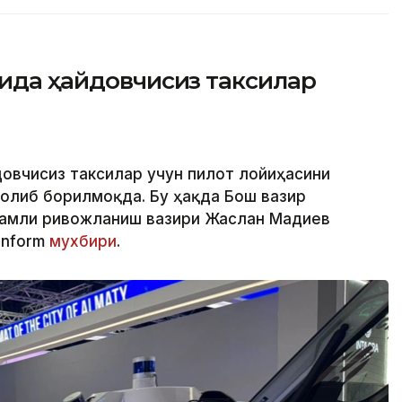
рида ҳайдовчисиз таксилар
йдовчисиз таксилар учун пилот лойиҳасини
олиб борилмоқда. Бу ҳақда Бош вазир
ақамли ривожланиш вазири Жаслан Мадиев
inform
мухбири
.