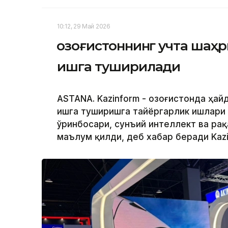
10:12, 29 Май 2026
Қозоғистоннинг учта шаҳ
ишга туширилади
ASTANA. Kazinform - Қозоғистонда ҳа
ишга туширишга тайёргарлик ишлари 
ўринбосари, сунъий интеллект ва р
маълум қилди, деб хабар беради Kaz