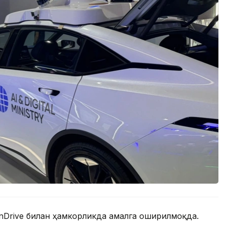
 inDrive билан ҳамкорликда амалга оширилмоқда.