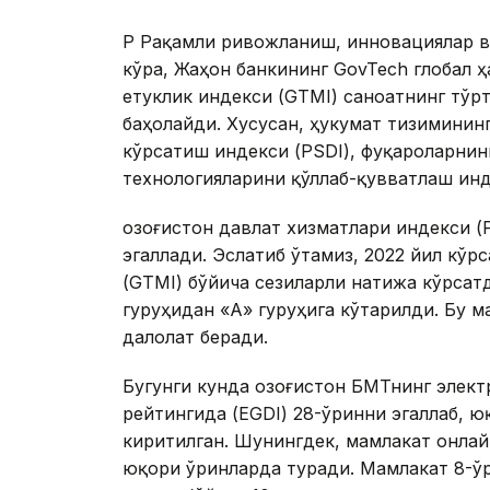
ҚР Рақамли ривожланиш, инновациялар в
кўра, Жаҳон банкининг GovTech глобал 
етуклик индекси (GTMI) саноатнинг тў
баҳолайди. Хусусан, ҳукумат тизимининг
кўрсатиш индекси (PSDI), фуқароларнин
технологияларини қўллаб-қувватлаш инд
Қозоғистон давлат хизматлари индекси (
эгаллади. Эслатиб ўтамиз, 2022 йил кўр
(GTMI) бўйича сезиларли натижа кўрсат
гуруҳидан «А» гуруҳига кўтарилди. Бу 
далолат беради.
Бугунги кунда Қозоғистон БМТнинг элек
рейтингида (EGDI) 28-ўринни эгаллаб, 
киритилган. Шунингдек, мамлакат онла
юқори ўринларда туради. Мамлакат 8-ўр