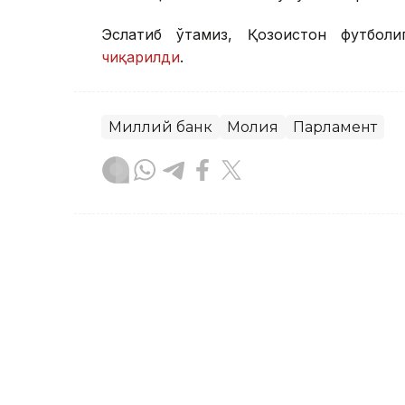
Эслатиб ўтамиз, Қозоғистон футбол
чиқарилди
.
Миллий банк
Молия
Парламент
Бекабат Узаков
Муаллиф
14:25, 05 Июл 2026
Янги Конституция давла