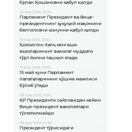
Ерлан Қошановни қабул қилди
20 may 2026, 10:26
Парламент Президент ва Вице-
президентнинг ҳуқуқий мақомини
белгиловчи қонунни қабул қилди
15 may 2026, 10:53
Қозоғистон Халқ кенгаши
аъзоларининг ваколат муддати
тўрт йилни ташкил этади
13 may 2026, 16:25
15 май куни Парламент
палаталарининг қўшма мажлиси
бўлиб ўтади
08 may 2026, 11:39
ҚР Президенти сайловидан кейин
Вице-президент ваколатлари
тўхтатилмайди
08 may 2026, 10:46
Президент тўғрисидаги