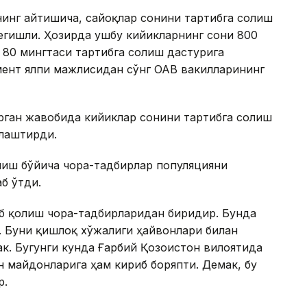
инг айтишича, сайғоқлар сонини тартибга солиш
тегишли. Ҳозирда ушбу кийикларнинг сони 800
 80 мингтаси тартибга солиш дастурига
мент ялпи мажлисидан сўнг ОАВ вакилларининг
рган жавобида кийиклар сонини тартибга солиш
лаштирди.
лиш бўйича чора-тадбирлар популяцияни
б ўтди.
аб қолиш чора-тадбирларидан биридир. Бунда
. Буни қишлоқ хўжалиги ҳайвонлари билан
к. Бугунги кунда Ғарбий Қозоғистон вилоятида
н майдонларига ҳам кириб боряпти. Демак, бу
р.