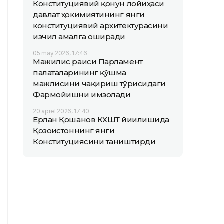
Конституциявий қонун лойиҳаси
давлат ҳокимиятининг янги
конституциявий архитектурасини
изчил амалга оширади
05 may 2026, 17:46
Мажилис раиси Парламент
палаталарининг қўшма
мажлисини чақириш тўғрисидаги
Фармойишни имзолади
20 aprel 2026, 17:40
Ерлан Қошанов КХШТ йиғилишида
Қозоғистоннинг янги
Конституциясини таништирди