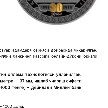
іртуар адамдар» серияси доирасида чиқарилган.
ллий банкнинг kazcoins онлайн-дўкони орқали
ин қоплама технологияси қўлланилган.
аметри — 37 мм, ишлаб чиқариш сифати
—1000 тенге, – дейилади Миллий банк
 1000 дона.