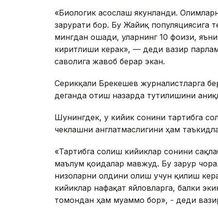
«Биологик асослаш якунланди. Олимларн
зарурати бор. Бу Жайиқ популяциясига 
мингдан ошади, уларнинг 10 фоизи, яъни
киритлиши керак», — деди вазир парла
саволига жавоб берар экан.
Серикқали Брекешев журналистларга бе
деганда отиш назарда тутилишини аниқ
Шунингдек, у кийик сонини тартибга со
чеклашни англатмаслигини ҳам таъкидла
«Тартибга солиш кийиклар сонини сақл
маълум қоидалар мавжуд. Бу зарур чора
низоларни олдини олиш учун қилиш кера
кийиклар нафақат яйловларга, балки эки
томондан ҳам муаммо бор», - деди вази