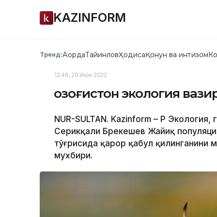
KAZINFORM
Ақорда
Тайинлов
Ҳодиса
Қонун ва интизом
Ко
Тренд:
12:46, 29 Июн 2022
Қозоғистон экология ваз
NUR-SULTAN. Kazinform – ҚР Экология,
Серикқали Брекешев Жайиқ популяция
тўғрисида қарор қабул қилинганини м
мухбири.