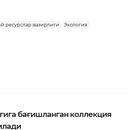
иий ресурслар вазирлиги
Экология
гига бағишланган коллекция
илади