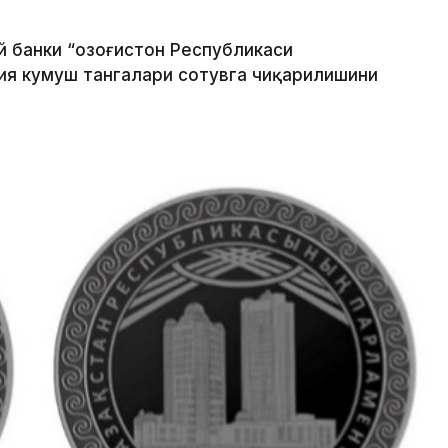
й банки “Қозоғистон Республикаси
ия кумуш тангалари сотувга чиқарилишини