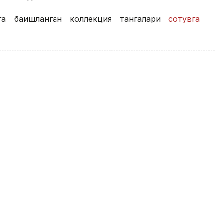
ига бағишланган коллекция тангалари
сотувга
т бошқарувининг янги даврига