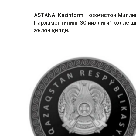
ASTANА. Кazinform – Қозоғистон Милли
Парламентининг 30 йиллиги” коллекц
эълон қилди.