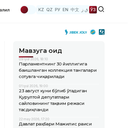
KZ
QZ
РУ
EN
中文
ق ز
ЎЗ
аҳлил
Мавзуга оид
09 iyul 2026, 18:10
Парламентнинг 30 йиллигига
бағишланган коллекция тангалари
сотувга чиқарилади
01 iyul 2026, 19:00
23 август куни бўлиб ўтадиган
Қурултой депутатлари
сайловининг тақвим режаси
тасдиқланди
22 may 2026, 17:20
Давлат раҳбари Мажилис раиси