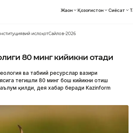
Жаҳон
Қозоғистон
Сиёсат
Т
нституциявий ислоҳот
Сайлов-2026
ирлиги 80 минг кийикни отади
 геология ва табиий ресурслар вазири
сига тегишли 80 минг бош кийикни отиш
аълум қилди, дея хабар беради Kazinform