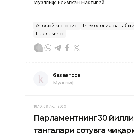
Муаллиф: Есимжан Нақтибай
Асосий янгилик
ҚР Экология ва таб
Парламент
без автора
Муаллиф
18:10, 09 Июл 2026
Парламентнинг 30 йилли
тангалари сотувга чиқар