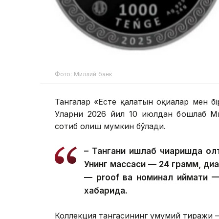
Фото: Миллий банк
Тангалар «Есте қалатын оқиғалар мен б
Уларни 2026 йил 10 июлдан бошлаб Ми
сотиб олиш мумкин бўлади.
– Тангани ишлаб чиқаришда олт
Унинг массаси — 24 грамм, ди
— proof ва номинал қиймати 
хабарида.
Коллекция тангасининг умумий тиражи —