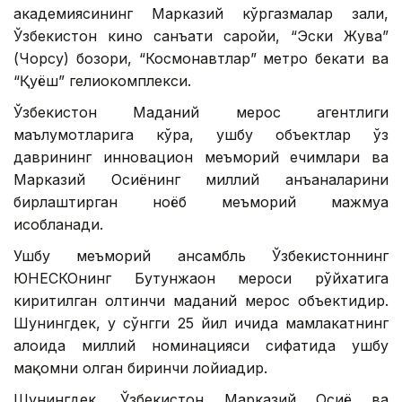
академиясининг Марказий кўргазмалар зали,
Ўзбекистон кино санъати саройи, “Эски Жува”
(Чорсу) бозори, “Космонавтлар” метро бекати ва
“Қуёш” гелиокомплекси.
Ўзбекистон Маданий мерос агентлиги
маълумотларига кўра, ушбу объектлар ўз
даврининг инновацион меъморий ечимлари ва
Марказий Осиёнинг миллий анъаналарини
бирлаштирган ноёб меъморий мажмуа
ҳисобланади.
Ушбу меъморий ансамбль Ўзбекистоннинг
ЮНEСКОнинг Бутунжаҳон мероси рўйхатига
киритилган олтинчи маданий мерос объектидир.
Шунингдек, у сўнгги 25 йил ичида мамлакатнинг
алоҳида миллий номинацияси сифатида ушбу
мақомни олган биринчи лойиҳадир.
Шунингдек, Ўзбекистон Марказий Осиё ва