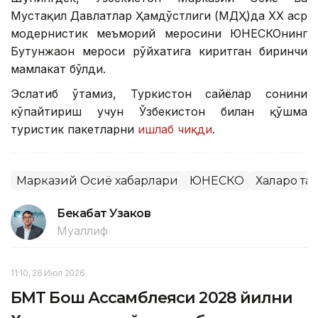
Мустақил Давлатлар Ҳамдўстлиги (МДҲ)да ХХ аср
модернистик меъморий меросини ЮНEСКОнинг
Бутунжаҳон мероси рўйхатига киритган биринчи
мамлакат бўлди.
Эслатиб ўтамиз, Туркистон сайёҳлар сонини
кўпайтириш учун Ўзбекистон билан қўшма
туристик пакетларни
ишлаб чиқди
.
Марказий Осиё хабарлари
ЮНЕСКО
Халқаро т
Бекабат Узаков
Муаллиф
11:10, 26 Июл 2026
БМТ Бош Ассамблеяси 2028 йилни