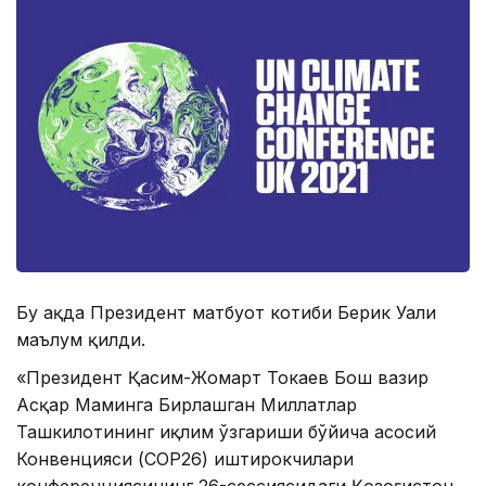
Бу ҳақда Президент матбуот котиби Берик Уали
маълум қилди.
«Президент Қасим-Жомарт Токаев Бош вазир
Aсқар Маминга Бирлашган Миллатлар
Ташкилотининг иқлим ўзгариши бўйича асосий
Конвенцияси (CОP26) иштирокчилари