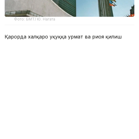
Фото: БМТ/ Ю. Нагата
Қарорда халқаро ҳуқуққа ҳурмат ва риоя қилиш
замонавий халқаро тизимнинг самарадорлиги,
олдиндан айтиб бўладиганлиги ва
қонунийлигининг асосий шартларидан бири
эканлиги таъкидланган. Шу муносабат билан
БМТга аъзо давлатлар, ташкилот тузилмалари ва
бошқа манфаатдор томонлар 2028 йилда таълим,
илмий ва маърифий тадбирларни ўтказишга
таклиф этилади.
Ҳужжатда, шунингдек, низоларни тинч йўл билан
ҳал қилишга кўмаклашиш, халқаро ҳуқуқий
ҳамкорликни ривожлантириш ва ҳуқуқий таълим
сифатини ошириш масалаларига алоҳида эътибор