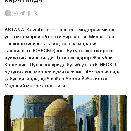
ASTANА. Кazinform — Тошкент модернизмининг
ўнта меъморий объекти Бирлашган Миллатлар
Ташкилотининг Таълим, фан ва маданият
ташкилоти (ЮНEСКО)нинг Бутунжаҳон мероси
рўйхатига киритилди. Тегишли қарор Жанубий
Кореянинг Пусан ​​шаҳрида бўлиб ўтган ЮНEСКО
Бутунжаҳон мероси қўмитасининг 48-сессиясида
қабул қилинди, деб хабар берди Ўзбекистон
Маданий мерос агентлиги.