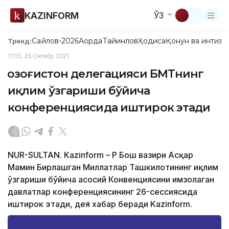
KAZINFORM
ЎЗ
Сайлов-2026
Ақорда
Тайинлов
Ҳодиса
Қонун ва интизо
Тренд:
11:05, 26 Октябр 2021
Қозоғистон делегацияси БМТнинг
иқлим ўзгариши бўйича
конференциясида иштирок этади
NUR-SULTAN. Kazinform – ҚР Бош вазири Aсқар
Мамин Бирлашган Миллатлар Ташкилотининг иқлим
ўзгариши бўйича асосий Конвенциясини имзолаган
давлатлар конференциясининг 26-сессиясида
иштирок этади, дея хабар беради Kazinform.