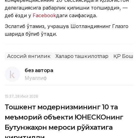
конференциясининг 26-сессиясидаги Қозоғистон
делегациясига раҳбарлик қилишни топширди», —
деб ёзди у
Facebook
даги саҳифасида.
Эслатиб ўтамиз, учрашув Шотландиянинг Глазго
шаҳрида бўлиб ўтади.
Асосий янгилик
Халқаро ташкилотлар
ҚР Бош 
без автора
Муаллиф
15:37, 28 Июл 2026
Тошкент модернизмининг 10 та
меъморий объекти ЮНEСКОнинг
Бутунжаҳон мероси рўйхатига
киритилди