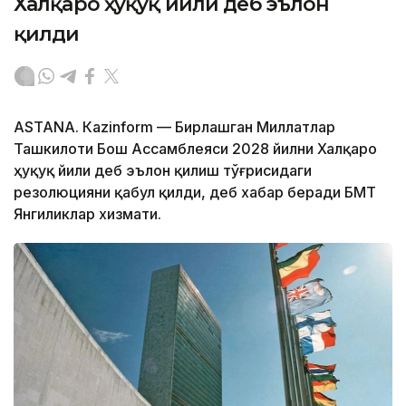
Халқаро ҳуқуқ йили деб эълон
қилди
ASTANА. Кazinform — Бирлашган Миллатлар
Ташкилоти Бош Ассамблеяси 2028 йилни Халқаро
ҳуқуқ йили деб эълон қилиш тўғрисидаги
резолюцияни қабул қилди, деб хабар беради БМТ
Янгиликлар хизмати.