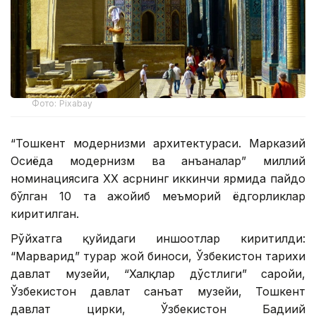
Фото: Pixabay
“Тошкент модернизми архитектураси. Марказий
Осиёда модернизм ва анъаналар” миллий
номинациясига ХХ асрнинг иккинчи ярмида пайдо
бўлган 10 та ажойиб меъморий ёдгорликлар
киритилган.
Рўйхатга қуйидаги иншоотлар киритилди:
“Марварид” турар жой биноси, Ўзбекистон тарихи
давлат музейи, “Халқлар дўстлиги” саройи,
Ўзбекистон давлат санъат музейи, Тошкент
давлат цирки, Ўзбекистон Бадиий