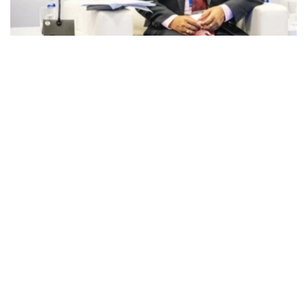
Фото: Правеш Кумар Гуптанинг шахсий архивидан
Правеш Кумар Гупта — Ҳиндистоннинг етакчи
таҳлил марказларидан бири бўлган ivekananda
International Foundation илмий ходими.
У Нью-Деҳлидаги Жаваҳарлаъл Неру
университетида Марказий Осиё масалалари
бўйича докторлик диссертациясини ҳимоя қилди.
У кўп йиллар давомида Марказий ва Жанубий
Осиё мамлакатларидаги сиёсий ва ижтимоий
жараёнларни ўрганиб келади.
Янгиланган конституциявий тизим доирасида
бўлажак сайловни баҳолар экан, эксперт вакиллик
бошқарувининг янги модели амалда ишлай