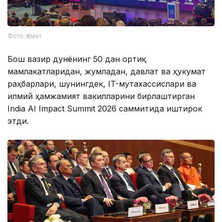
Фото: Үкімет
Бош вазир дунёнинг 50 дан ортиқ
мамлакатларидан, жумладан, давлат ва ҳукумат
раҳбарлари, шунингдек, IT-мутахассислари ва
илмий ҳамжамият вакилларини бирлаштирган
India AI Impact Summit 2026 саммитида иштирок
этди.