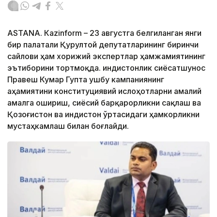
ASTANА. Кazinform – 23 августга белгиланган янги
бир палатали Қурултой депутатларининг биринчи
сайлови ҳам хорижий экспертлар ҳамжамиятининг
эътиборини тортмоқда. Ҳиндистонлик сиёсатшунос
Правеш Кумар Гупта ушбу кампаниянинг
аҳамиятини конституциявий ислоҳотларни амалий
амалга ошириш, сиёсий барқарорликни сақлаш ва
Қозоғистон ва Ҳиндистон ўртасидаги ҳамкорликни
мустаҳкамлаш билан боғлайди.