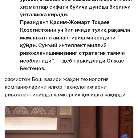
хизматлар сифати бўйича дунёда биринчи
ўнталикка киради.
Президент Қасим-Жомарт Тоқаев
Қозоғистонни уч йил ичида тўлиқ рақамли
мамлакатга айлантириш мақсадини
қўйди. Сунъий интеллект миллий
ривожланишимизнинг стратегик таянчи
ҳисобланади”, — деб таъкидлади Олжас
Бектенов.
Қозоғистон Бош вазири жаҳон технология
компанияларини илғор технологияларни
ривожлантиришда ҳамкорлик қилишга чақирди.