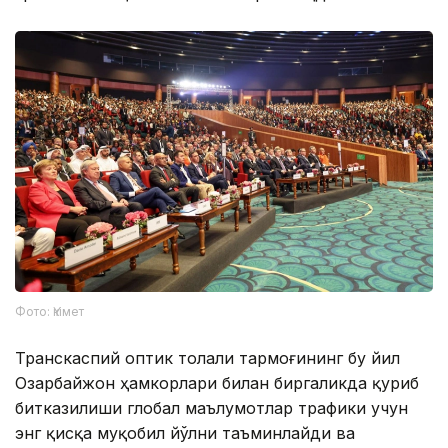
Фото: Үкімет
Транскаспий оптик толали тармоғининг бу йил
Озарбайжон ҳамкорлари билан биргаликда қуриб
битказилиши глобал маълумотлар трафики учун
энг қисқа муқобил йўлни таъминлайди ва