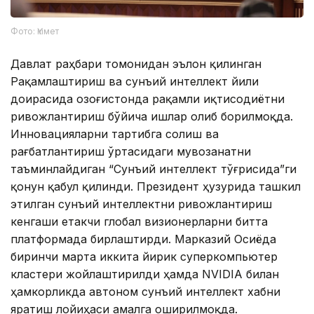
Фото: Үкімет
Давлат раҳбари томонидан эълон қилинган
Рақамлаштириш ва сунъий интеллект йили
доирасида Қозоғистонда рақамли иқтисодиётни
ривожлантириш бўйича ишлар олиб борилмоқда.
Инновацияларни тартибга солиш ва
рағбатлантириш ўртасидаги мувозанатни
таъминлайдиган “Сунъий интеллект тўғрисида”ги
қонун қабул қилинди. Президент ҳузурида ташкил
этилган сунъий интеллектни ривожлантириш
кенгаши етакчи глобал визионерларни битта
платформада бирлаштирди. Марказий Осиёда
биринчи марта иккита йирик суперкомпьютер
кластери жойлаштирилди ҳамда NVIDIA билан
ҳамкорликда автоном сунъий интеллект хабни
яратиш лойиҳаси амалга оширилмоқда.