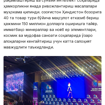
рақамлаштириш ва сунъий интеллект соҳаларида
ҳамкорликни янада ривожлантириш масалалари
муҳокама қилинди. Қозоғистон Ҳиндистон бозорига
40 та товар тури бўйича маҳсулот етказиб бериш
ҳажмини 150 миллион долларга оширишга тайёр.
Қимматбаҳо минераллар ва ноёб ер элементлари,
космик ва мудофаа саноати соҳаларида ўзаро
алоқаларни кенгайтириш учун катта салоҳият
мавжудлиги таъкидланди.