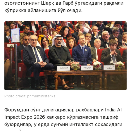
Қозоғистоннинг Шарқ ва Ғарб ўртасидаги рақамли
кўприкка айланишига йўл очади.
Photo credit: primeminister.kz
Форумдан сўнг делегациялар раҳбарлари India AI
Impact Expo 2026 халқаро кўргазмасига ташриф
буюрдилар, у ерда сунъий интеллект соҳасидаги