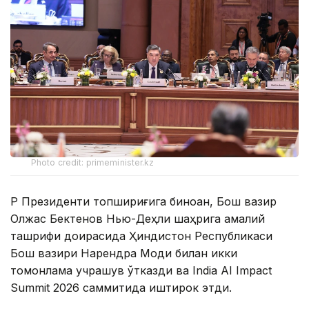
Photo credit: primeminister.kz
ҚР Президенти топшириғига биноан, Бош вазир
Олжас Бектенов Нью-Деҳли шаҳрига амалий
ташрифи доирасида Ҳиндистон Республикаси
Бош вазири Нарендра Моди билан икки
томонлама учрашув ўтказди ва India AI Impact
Summit 2026 саммитида иштирок этди.