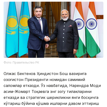
Фото: Правительство РК
Олжас Бектенов Ҳиндистон Бош вазирига
Қозоғистон Президенти номидан самимий
саломлар етказди. Ўз навбатида, Нарендра Моди
Қасим-Жомарт Тоқаевга энг эзгу тилакларини
етказди ва стратегик шерикликни янги босқичга
кўтариш бўйича қўшма ишларни давом эттириш