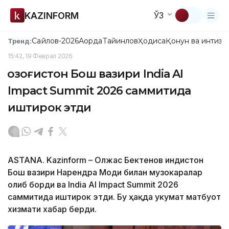
KAZINFORM
ЎЗ
Сайлов-2026
Ақорда
Тайинлов
Ҳодиса
Қонун ва интизо
Тренд:
15:42, 19 Феврал 2026
Қозоғистон Бош вазири India AI
Impact Summit 2026 саммитида
иштирок этди
ASTANA. Kazinform – Олжас Бектенов Ҳиндистон
Бош вазири Нарендра Моди билан музокаралар
олиб борди ва India AI Impact Summit 2026
саммитида иштирок этди. Бу ҳақда Ҳукумат матбуот
хизмати хабар берди.