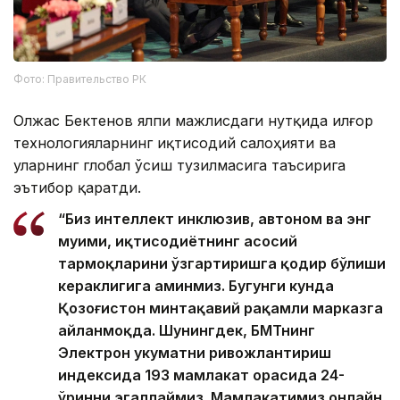
Фото: Правительство РК
Олжас Бектенов ялпи мажлисдаги нутқида илғор
технологияларнинг иқтисодий салоҳияти ва
уларнинг глобал ўсиш тузилмасига таъсирига
эътибор қаратди.
“Биз интеллект инклюзив, автоном ва энг
муҳими, иқтисодиётнинг асосий
тармоқларини ўзгартиришга қодир бўлиши
кераклигига аминмиз. Бугунги кунда
Қозоғистон минтақавий рақамли марказга
айланмоқда. Шунингдек, БМТнинг
Электрон ҳукуматни ривожлантириш
индексида 193 мамлакат орасида 24-
ўринни эгаллаймиз. Мамлакатимиз онлайн