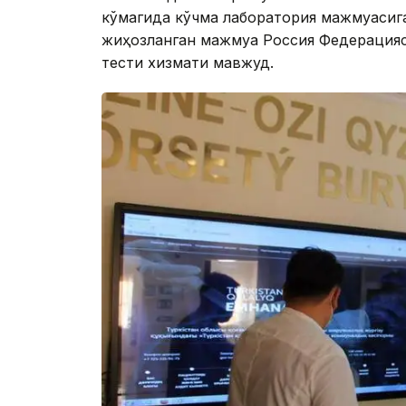
кўмагида кўчма лаборатория мажмуасига
жиҳозланган мажмуа Россия Федерацияс
тести хизмати мавжуд.