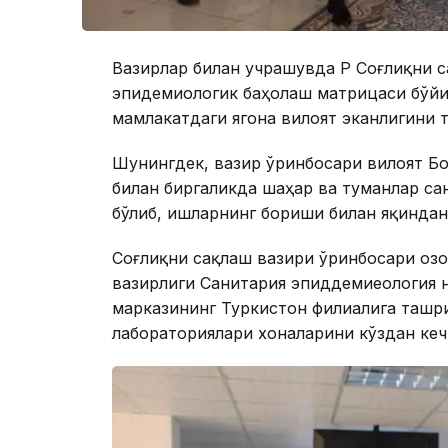
Вазирлар билан учрашувда ҚР Соғлиқни 
эпидемиологик баҳолаш матрицаси бўйич
мамлакатдаги ягона вилоят эканлигини 
Шунингдек, вазир ўринбосари вилоят Б
билан биргаликда шаҳар ва туманлар с
бўлиб, ишларнинг бориши билан яқинда
Соғлиқни сақлаш вазири ўринбосари Қоз
вазирлиги Санитария эпиддемиеология 
марказининг Туркистон филиалига ташри
лабораториялари хоналарини кўздан кеч