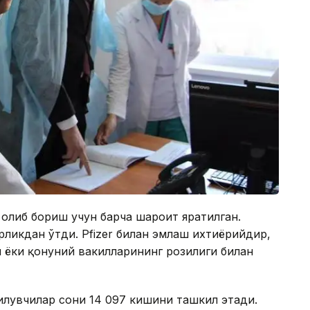
олиб бориш учун барча шароит яратилган.
рликдан ўтди. Pfizer билан эмлаш ихтиёрийдир,
 ёки қонуний вакилларининг розилиги билан
қилувчилар сони 14 097 кишини ташкил этади.