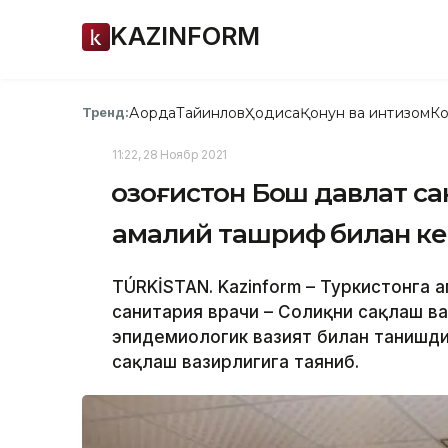
KAZINFORM
Ақорда
Тайинлов
Ҳодиса
Қонун ва интизом
Ко
Тренд:
11:22, 28 Ноябр 2021
Қозоғистон Бош давлат с
амалий ташриф билан к
TÚRKİSTAN. Kazinform – Туркистонга 
санитария врачи – Соғлиқни сақлаш в
эпидемиологик вазият билан танишди,
сақлаш вазирлигига таяниб.