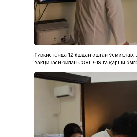
Туркистонда 12 ёшдан ошган ўсмирлар, 
вакцинаси билан CОVID-19 га қарши эмл