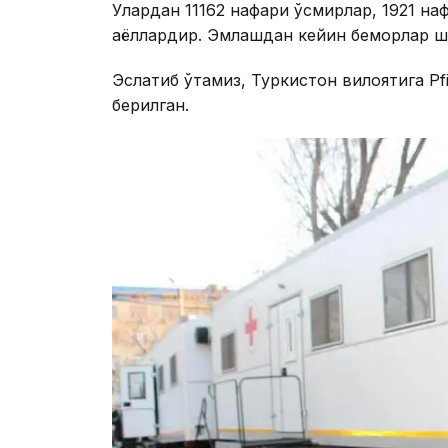
Улардан 11162 нафари ўсмирлар, 1921 на
аёллардир. Эмлашдан кейин беморлар ш
Эслатиб ўтамиз, Туркистон вилоятига Pfi
берилган.