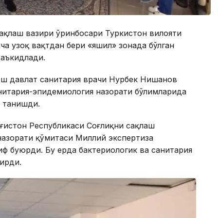
сақлаш вазири ўринбосари Туркистон вилояти
а узоқ вақтдан бери «яшил» зонада бўлган
таъкидлади.
ош давлат санитария врачи Нурбек Нишанов
анитария-эпидемиология назорати бўлимларида
н танишди.
оғистон Республикаси Соғлиқни сақлаш
назорати қўмитаси Миллий экспертиза
ф буюрди. Бу ерда бактериологик ва санитария
ирди.