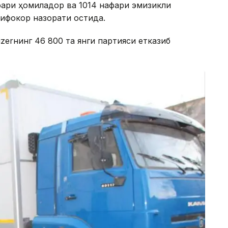
фари ҳомиладор ва 1014 нафари эмизикли
ифокор назорати остида.
zerнинг 46 800 та янги партияси етказиб