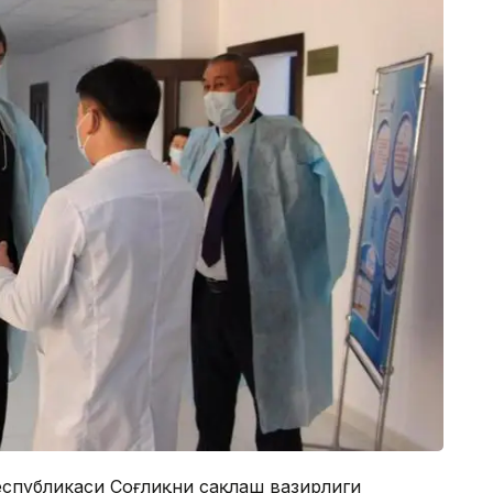
Республикаси Соғлиқни сақлаш вазирлиги