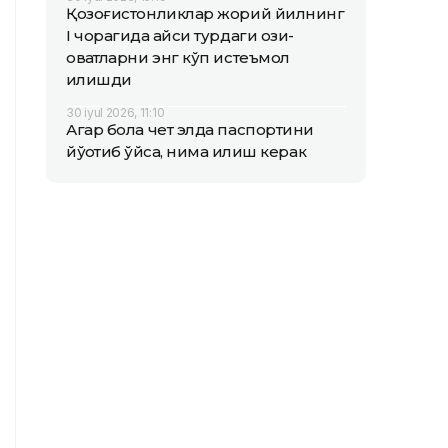
Қозоғистонликлар жорий йилнинг
I чорагида қайси турдаги озиқ-
овқатларни энг кўп истеъмол
қилишди
30 iyul 2026, 11:10
Агар бола чет элда паспортини
йўқотиб қўйса, нима қилиш керак