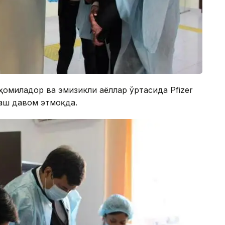
ҳомиладор ва эмизикли аёллар ўртасида Pfizer
аш давом этмоқда.