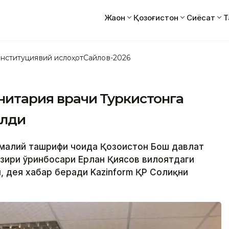
Жаҳон
Қозоғистон
Сиёсат
Т
нституциявий ислоҳот
Сайлов-2026
анитария врачи Туркистонга
елди
амалий ташрифи чоғида Қозоғистон Бош давлат
азири ўринбосари Ерлан Қиясов вилоятдаги
 дея хабар беради Kazinform ҚР Соғлиқни