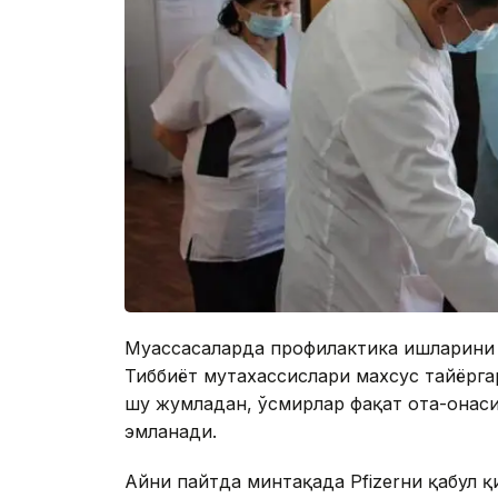
Муассасаларда профилактика ишларини 
Тиббиёт мутахассислари махсус тайёрга
шу жумладан, ўсмирлар фақат ота-онаси
эмланади.
Айни пайтда минтақада Pfizerни қабул 