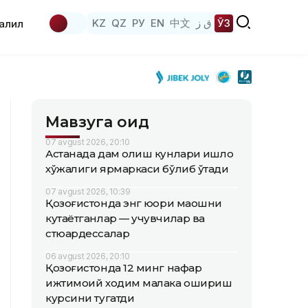
KZ
QZ
РУ
EN
中文
ق ز
ЎЗ
аҳлил
Мавзуга оид
07 avgust 2026, 20:10
Астанада дам олиш кунлари қишлоқ
хўжалиги ярмаркаси бўлиб ўтади
07 avgust 2026, 10:39
Қозоғистонда энг юқори маошни
кутаётганлар — учувчилар ва
стюардессалар
06 avgust 2026, 20:10
Қозоғистонда 12 минг нафар
ижтимоий ходим малака ошириш
курсини тугатди