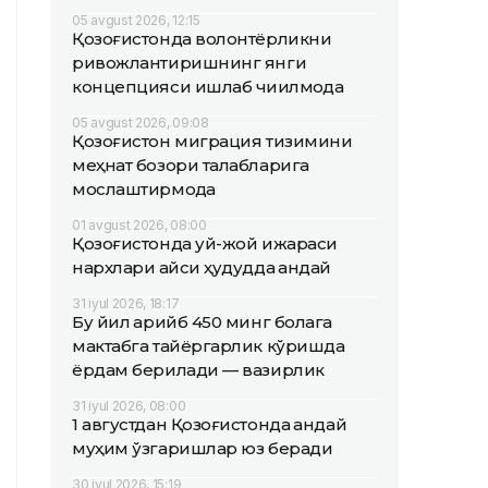
05 avgust 2026, 12:15
Қозоғистонда волонтёрликни
ривожлантиришнинг янги
концепцияси ишлаб чиқилмоқда
05 avgust 2026, 09:08
Қозоғистон миграция тизимини
меҳнат бозори талабларига
мослаштирмоқда
01 avgust 2026, 08:00
Қозоғистонда уй-жой ижараси
нархлари қайси ҳудудда қандай
31 iyul 2026, 18:17
Бу йил қарийб 450 минг болага
мактабга тайёргарлик кўришда
ёрдам берилади — вазирлик
31 iyul 2026, 08:00
1 августдан Қозоғистонда қандай
муҳим ўзгаришлар юз беради
30 iyul 2026, 15:19