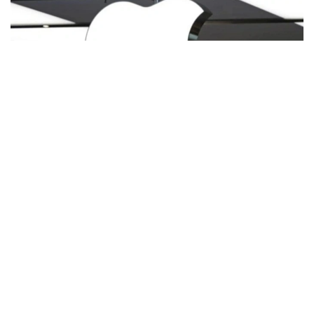
Фото: ТАСС
Apple акциялари бироз кўтарилиб, унинг бозор
қиймати тахминан 4,9 триллион долларга етди.
Nvidiaнинг акциялари тахминан 4,8 триллион
долларни ташкил этади.
Технология инвесторлари ҳозирда ўз активларини
қайта мувозанатлаштирмоқдалар. Кўпчилик
сўнгги ойлардаги рекорд даражадаги ўсишдан
сўнг сунъий интеллект ва яримўтказгич