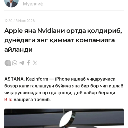
Муаллиф
12:20, 18 Июл 2026
Apple яна Nvidiaни ортда қолдириб,
дунёдаги энг қиммат компанияга
айланди
ASTANA. Kazinform — iPhone ишлаб чиқарувчиси
бозор капиталлашуви бўйича яна бир бор чип ишлаб
чиқарувчисидан ортда қолди, деб хабар беради
Bild
нашрига таяниб.