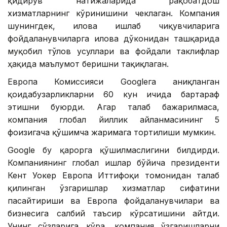
қидирув натижаларида рақобатдош
хизматларнинг кўринишини чеклаган. Компания
шунингдек, илова ишлаб чиқувчиларига
фойдаланувчиларга илова дўконидан ташқарида
муқобил тўлов усуллари ва фойдали таклифлар
ҳақида маълумот беришни тақиқлаган.
Европа Комиссияси Googleга аниқланган
қоидабузарликларни 60 кун ичида бартараф
этишни буюрди. Агар талаб бажарилмаса,
компания глобал йиллик айланмасининг 5
фоизигача қўшимча жаримага тортилиши мумкин.
Google бу қарорга қўшилмаслигини билдирди.
Компаниянинг глобал ишлар бўйича президенти
Кент Уокер Европа Иттифоқи томонидан талаб
қилинган ўзгаришлар хизматлар сифатини
пасайтириши ва Европа фойдаланувчилари ва
бизнесига салбий таъсир кўрсатишини айтди.
Унинг сўзларига кўра, компания ўзгаришларни