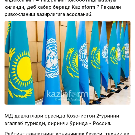
қилинди, деб хабар беради Kazinform ҚР Рақамли
ривожланиш вазирлигига асосланиб.
МДҲ давлатлари орасида Қозоғистон 2-ўринни
эгаллаб турибди, биринчи ўринда - Россия.
Рейтинг давлатнинг қонунчилик базаси, техник ва