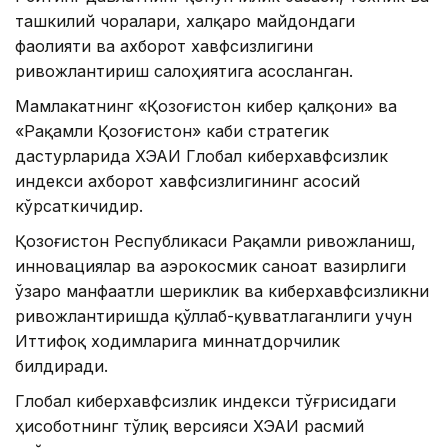
ташкилий чоралари, халқаро майдондаги
фаолияти ва ахборот хавфсизлигини
ривожлантириш салоҳиятига асосланган.
Мамлакатнинг «Қозоғистон кибер қалқони» ва
«Рақамли Қозоғистон» каби стратегик
дастурларида ХЭАИ Глобал киберхавфсизлик
индекси ахборот хавфсизлигининг асосий
кўрсаткичидир.
Қозоғистон Республикаси Рақамли ривожланиш,
инновациялар ва аэрокосмик саноат вазирлиги
ўзаро манфаатли шериклик ва киберхавфсизликни
ривожлантиришда қўллаб-қувватлаганлиги учун
Иттифоқ ходимларига миннатдорчилик
билдиради.
Глобал киберхавфсизлик индекси тўғрисидаги
ҳисоботнинг тўлиқ версияси ХЭАИ расмий