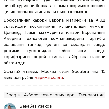
синаб кўришни бошлаган, аммо жаримага шикоят
қилиш-қилмаслигини ҳали эълон қилмаган.
Брюсселнинг қарори Европа Иттифоқи ва АҚШ
ўртасидаги кескинликни кучайтириши мумкин.
Дональд Трамп маъмурияти илгари Европанинг
Америка технология компанияларини тартибга
солишини танқид қилган ва амалдаги савдо
режими тугаганидан кейин янги савдо
тарифларини жорий этишга тайёрланаётганини
айтган эди.
Эслатиб ўтамиз, Москва суди Googleга яна 15
миллион рубль
жарима солди
.
Google
Ахборот технологиялари
Технологияла
Бекабат Узаков