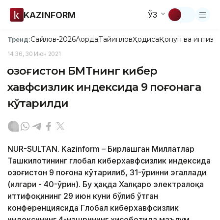
KAZINFORM
ЎЗ
Сайлов-2026
Ақорда
Тайинлов
Ҳодиса
Қонун ва интизо
Тренд:
14:36, 30 Июн 2021
Қозоғистон БМТнинг кибер
хавфсизлик индексида 9 поғонага
кўтарилди
NUR-SULTAN. Kazinform – Бирлашган Миллатлар
Ташкилотининг глобал киберхавфсизлик индексида
Қозоғистон 9 поғона кўтарилиб, 31-ўринни эгаллади
(илгари - 40-ўрин). Бу ҳақда Халқаро электралоқа
иттифоқининг 29 июн куни бўлиб ўтган
конференциясида Глобал киберхавфсизлик
индексининг 4-нашрининг ҳисоботида маълум