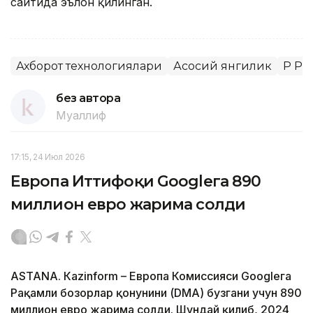
сайтида эълон қилинган.
Ахборот технологиялари
Асосий янгилик
ҚР Р
без автора
Муаллиф
17:15, 24 Июл 2026
Европа Иттифоқи Googleга 890
миллион евро жарима солди
ASTANА. Кazinform – Европа Комиссияси Googleга
Рақамли бозорлар қонунини (DMA) бузгани учун 890
миллион евро жарима солди. Шундай қилиб, 2024