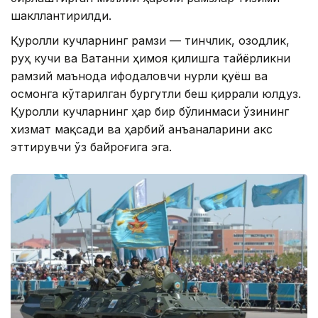
шакллантирилди.
Қуролли кучларнинг рамзи — тинчлик, озодлик,
руҳ кучи ва Ватанни ҳимоя қилишга тайёрликни
рамзий маънода ифодаловчи нурли қуёш ва
осмонга кўтарилган бургутли беш қиррали юлдуз.
Қуролли кучларнинг ҳар бир бўлинмаси ўзининг
хизмат мақсади ва ҳарбий анъаналарини акс
эттирувчи ўз байроғига эга.