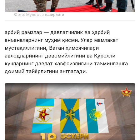
Фото: Мудофаа вазирлиги
Ҳарбий рамзлар — давлатчилик ва ҳарбий
анъаналарнинг муҳим қисми. Улар мамлакат
мустақиллигини, Ватан ҳимоячилари
авлодларининг давомийлигини ва Қуролли
кучларнинг давлат хавфсизлигини таъминлашга
доимий тайёрлигини англатади.