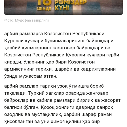
Фото: Мудофаа вазирлиги
Ҳарбий рамзларга Қозоғистон Республикаси
Қуролли кучлари бўлинмаларининг байроқлари,
ҳарбий қисмларнинг жанговар байроқлари ва
Қозоғистон Республикаси Қуролли кучлари герби
киради. Уларнинг ҳар бири Қозоғистон
армиясининг тарихи, шарафи ва қадриятларини
ўзида мужассам этган.
Ҳарбий рамзлар тарихи узоқ ўтмишга бориб
тақалади. Туркий халқлар орасида жанговар
байроқлар ва қабила рамзлари бирлик ва жасорат
белгиси бўлган. Қозоқ хонлиги даврида байроқ
озодлик ва мустақиллик, ҳарбий шараф рамзи
ҳисобланган ва уни ҳимоя қилиш ҳар бир