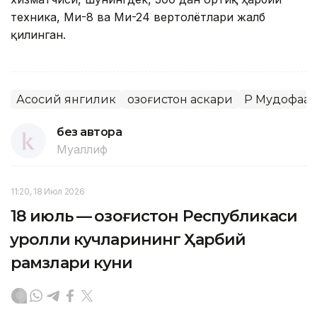
техника, Ми-8 ва Ми-24 вертолётлари жалб
қилинган.
Асосий янгилик
Қозоғистон аскари
ҚР Мудофаа
без автора
Муаллиф
11:20, 18 Июл 2026
18 июль — Қозоғистон Республикаси
Қуролли кучларининг Ҳарбий
рамзлари куни