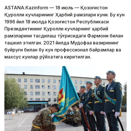
АSTANА.Кazinform — 18 июль — Қозоғистон
Қуролли кучларининг Ҳарбий рамзлари куни. Бу кун
1996 йил 18 июлда Қозоғистон Республикаси
Президентининг Қуролли кучларнинг ҳарбий
рамзларини тасдиқлаш тўғрисидаги Фармони билан
ташкил этилган. 2021 йилда Мудофаа вазирининг
буйруғи билан бу кун профессионал байрамлар ва
махсус кунлар рўйхатига киритилган.