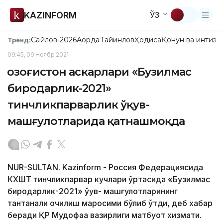
KAZINFORM
ЎЗ
Сайлов-2026
Ақорда
Тайинлов
Ҳодиса
Қонун ва интизо
Тренд:
09:45, 09 Ноябр 2021
Қозоғистон аскарлари «Бузилмас
биродарлик-2021»
тинчликпарварлик ўқув-
машғулотларида қатнашмоқда
NUR-SULTAN. Kazinform - Россия Федерациясида
КХШТ тинчликпарвар кучлари ўртасида «Бузилмас
биродарлик-2021» ўқув- машғулотларининг
тантанали очилиш маросими бўлиб ўтди, деб хабар
беради ҚР Мудофаа вазирлиги матбуот хизмати.