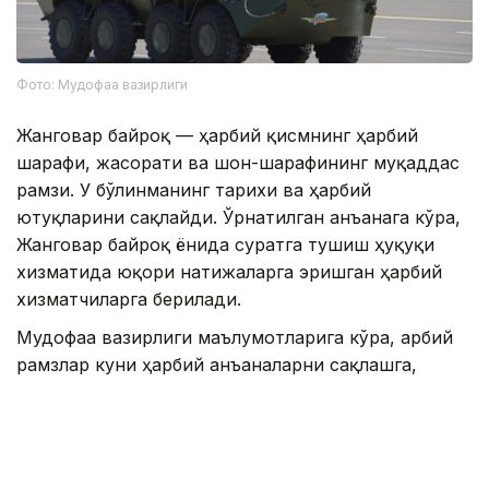
Фото: Мудофаа вазирлиги
Жанговар байроқ — ҳарбий қисмнинг ҳарбий
шарафи, жасорати ва шон-шарафининг муқаддас
рамзи. У бўлинманинг тарихи ва ҳарбий
ютуқларини сақлайди. Ўрнатилган анъанага кўра,
Жанговар байроқ ёнида суратга тушиш ҳуқуқи
хизматида юқори натижаларга эришган ҳарбий
хизматчиларга берилади.
Мудофаа вазирлиги маълумотларига кўра, Ҳарбий
рамзлар куни ҳарбий анъаналарни сақлашга,
Ватан ҳимоячилари авлодларининг
давомийлигини мустаҳкамлашга ва Қозоғистон
Қуролли кучлари тарихига ҳурматни оширишга
ҳисса қўшади.