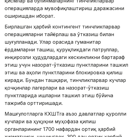
қисмлар ва бўлинмаларнинг тинчликпарвар
операцияларда мувофиқлаштириш даражасини
оширишдан иборат.
Бирлашган ҳарбий контингент тинчликпарвар
операцияларни тайёрлаш ва ўтказиш билан
шуғулланади. Улар орасида гуманитар
ёрдамларни ташиш, қуруқликдаги патруллар,
инқирозли ҳудудлардаги кескинликни бартараф
этиш учун назорат-ўтказиш пунктларини ташкил
этиш ва аҳоли пунктларини блокировка қилиш
киради. Бундан ташқари, тинчликпарвар кучлар
қочқинлар лагерлари ва назорат-ўтказиш
пунктларида ишларни ташкил этиш бўйича
тажриба орттиришади.
Машғулотларга КХШТга аъзо давлатлар қуролли
кучлари ва ҳуқуқни муҳофаза қилиш
органларининг 1700 нафардан ортиқ ҳарбий
хизматчиси, шунингдек, 300 дан ортиқ ҳарбий