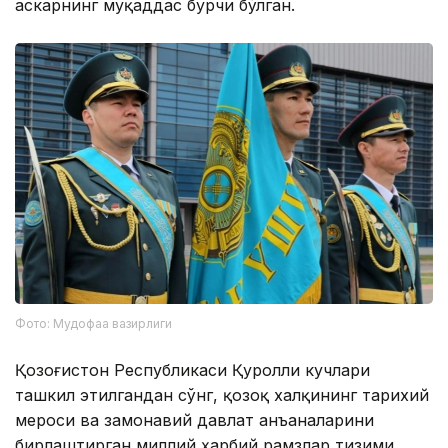
аскарнинг муқаддас бурчи бўлган.
Фото: Мудофаа вазирлиги
Қозоғистон Республикаси Қуролли кучлари
ташкил этилгандан сўнг, қозоқ халқининг тарихий
мероси ва замонавий давлат анъаналарини
бирлаштирган миллий ҳарбий рамзлар тизими