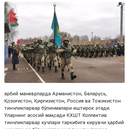
Ҳарбий маневрларда Aрманистон, Беларусь,
Қозоғистон, Қирғизистон, Россия ва Тожикистон
тинчликпарвар бўлинмалари иштирок этади.
Уларнинг асосий мақсади КХШТ Коллектив
тинчликпарвар кучлари таркибига кирувчи ҳарбий