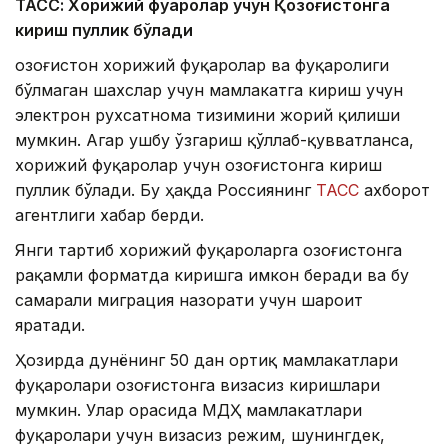
ТАСС: Хорижий фуқаролар учун Қозоғистонга
кириш пуллик бўлади
Қозоғистон хорижий фуқаролар ва фуқаролиги
бўлмаган шахслар учун мамлакатга кириш учун
электрон рухсатнома тизимини жорий қилиши
мумкин. Агар ушбу ўзгариш қўллаб-қувватланса,
хорижий фуқаролар учун Қозоғистонга кириш
пуллик бўлади. Бу ҳақда Россиянинг
ТАСС
ахборот
агентлиги хабар берди.
Янги тартиб хорижий фуқароларга Қозоғистонга
рақамли форматда киришга имкон беради ва бу
самарали миграция назорати учун шароит
яратади.
Ҳозирда дунёнинг 50 дан ортиқ мамлакатлари
фуқаролари Қозоғистонга визасиз киришлари
мумкин. Улар орасида МДҲ мамлакатлари
фуқаролари учун визасиз режим, шунингдек,