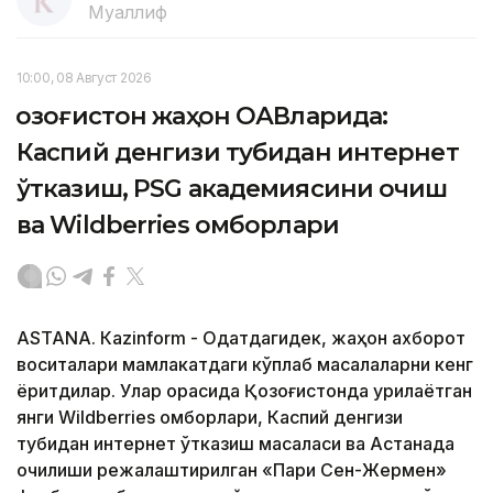
Муаллиф
10:00, 08 Август 2026
Қозоғистон жаҳон ОАВларида:
Каспий денгизи тубидан интернет
ўтказиш, PSG академиясини очиш
ва Wildberries омборлари
ASTANА. Кazinform - Одатдагидек, жаҳон ахборот
воситалари мамлакатдаги кўплаб масалаларни кенг
ёритдилар. Улар орасида Қозоғистонда қурилаётган
янги Wildberries омборлари, Каспий денгизи
тубидан интернет ўтказиш масаласи ва Астанада
очилиши режалаштирилган «Пари Сен-Жермен»