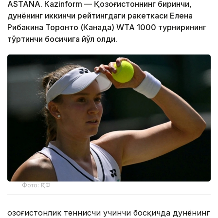
ASTANА. Кazinform — Қозоғистоннинг биринчи,
дунёнинг иккинчи рейтингдаги ракеткаси Елена
Рибакина Торонто (Канада) WТА 1000 турнирининг
тўртинчи босқичига йўл олди.
Фото: ҚТФ
Қозоғистонлик теннисчи учинчи босқичда дунёнинг