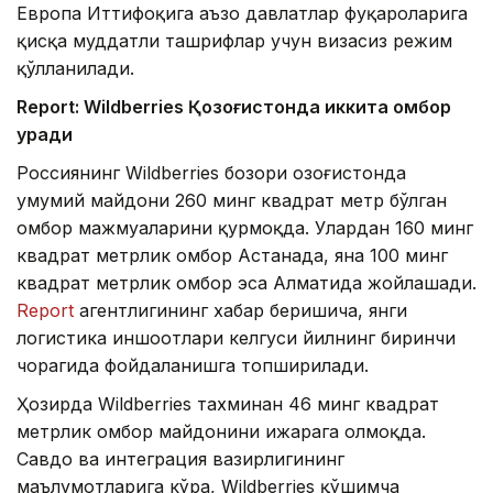
Европа Иттифоқига аъзо давлатлар фуқароларига
қисқа муддатли ташрифлар учун визасиз режим
қўлланилади.
Report: Wildberries Қозоғистонда иккита омбор
қуради
Россиянинг Wildberries бозори Қозоғистонда
умумий майдони 260 минг квадрат метр бўлган
омбор мажмуаларини қурмоқда. Улардан 160 минг
квадрат метрлик омбор Астанада, яна 100 минг
квадрат метрлик омбор эса Алматида жойлашади.
Report
агентлигининг хабар беришича, янги
логистика иншоотлари келгуси йилнинг биринчи
чорагида фойдаланишга топширилади.
Ҳозирда Wildberries тахминан 46 минг квадрат
метрлик омбор майдонини ижарага олмоқда.
Савдо ва интеграция вазирлигининг
маълумотларига кўра, Wildberries қўшимча