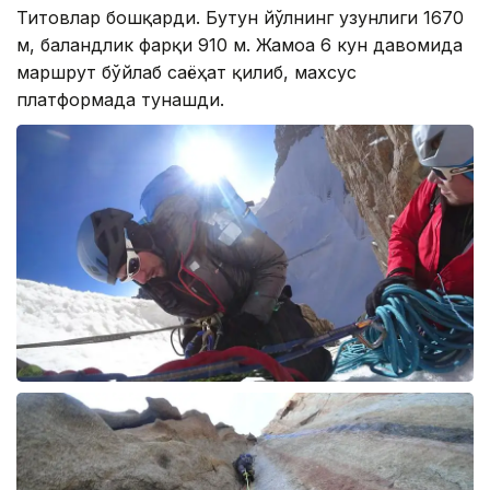
Титовлар бошқарди. Бутун йўлнинг узунлиги 1670
м, баландлик фарқи 910 м. Жамоа 6 кун давомида
маршрут бўйлаб саёҳат қилиб, махсус
платформада тунашди.