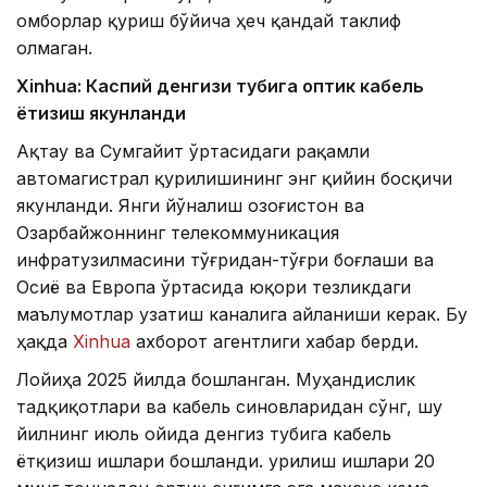
омборлар қуриш бўйича ҳеч қандай таклиф
олмаган.
Xinhuа: Каспий денгизи тубига оптик кабель
ётқизиш якунланди
Ақтау ва Сумгайит ўртасидаги рақамли
автомагистрал қурилишининг энг қийин босқичи
якунланди. Янги йўналиш Қозоғистон ва
Озарбайжоннинг телекоммуникация
инфратузилмасини тўғридан-тўғри боғлаши ва
Осиё ва Европа ўртасида юқори тезликдаги
маълумотлар узатиш каналига айланиши керак. Бу
ҳақда
Xinhua
ахборот агентлиги хабар берди.
Лойиҳа 2025 йилда бошланган. Муҳандислик
тадқиқотлари ва кабель синовларидан сўнг, шу
йилнинг июль ойида денгиз тубига кабель
ётқизиш ишлари бошланди. Қурилиш ишлари 20