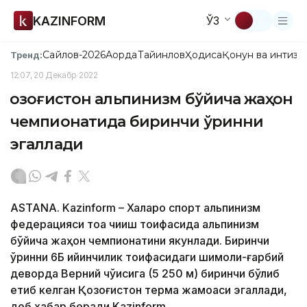
KAZINFORM
ЎЗ
Сайлов-2026
Ақорда
Тайинлов
Ҳодиса
Қонун ва интизо
Тренд:
12:07, 20 Декабр 2022
Қозоғистон альпинизм бўйича жаҳон
чемпионатида биринчи ўринни
эгаллади
ASTANA. Kazinform – Халқаро спорт альпинизм
федерацияси тоққа чиқиш тоифасида альпинизм
бўйича жаҳон чемпионатини якунлади. Биринчи
ўринни 6Б қийинчилик тоифасидаги шимоли-ғарбий
деворда Верний чўққисига (5 250 м) биринчи бўлиб
етиб келган Қозоғистон терма жамоаси эгаллади,
деб хабар беради Kazinform.