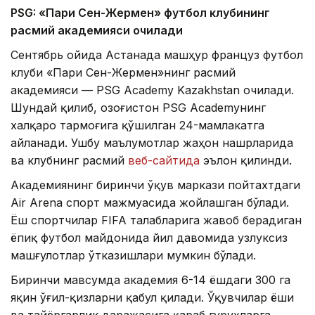
PSG: «Пари Сен-Жермен» футбол клубининг
расмий академияси очилади
Сентябрь ойида Астанада машҳур француз футбол
клуби «Пари Сен-Жермен»нинг расмий
академияси — PSG Academy Kazakhstan очилади.
Шундай қилиб, Қозоғистон PSG Academyнинг
халқаро тармоғига қўшилган 24-мамлакатга
айланади. Ушбу маълумотлар жаҳон нашрларида
ва клубнинг расмий
веб-сайтида
эълон қилинди.
Академиянинг биринчи ўқув маркази пойтахтдаги
Air Arena спорт мажмуасида жойлашган бўлади.
Ёш спортчилар FIFA талабларига жавоб берадиган
ёпиқ футбол майдонида йил давомида узлуксиз
машғулотлар ўтказишлари мумкин бўлади.
Биринчи мавсумда академия 6-14 ёшдаги 300 га
яқин ўғил-қизларни қабул қилади. Ўқувчилар ёши