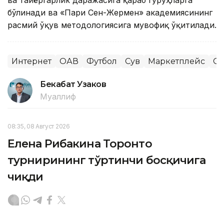
ва тайёргарлик даражасига қараб гуруҳларга
бўлинади ва «Пари Сен-Жермен» академиясининг
расмий ўқув методологиясига мувофиқ ўқитилади.
Интернет
ОАВ
Футбол
Сув
Маркетплейс
Сп
Бекабат Узаков
Муаллиф
08:35, 08 Август 2026
Елена Рибакина Торонто
турнирининг тўртинчи босқичига
чиқди