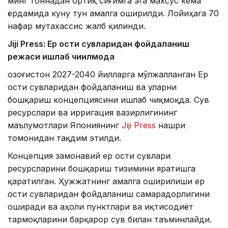
минг тоннадан ортиқ сиғимга эга махсус кема
ёрдамида куну тун амалга оширилди. Лойиҳага 70
нафар мутахассис жалб қилинди.
Jiji Press: Ер ости сувларидан фойдаланиш
режаси ишлаб чиқилмоқда
Қозоғистон 2027-2040 йилларга мўлжалланган Ер
ости сувларидан фойдаланиш ва уларни
бошқариш концепциясини ишлаб чиқмоқда. Сув
ресурслари ва ирригация вазирлигининг
маълумотлари Япониянинг
Jiji Press
нашри
томонидан тақдим этилди.
Концепция замонавий ер ости сувлари
ресурсларини бошқариш тизимини яратишга
қаратилган. Ҳужжатнинг амалга оширилиши ер
ости сувларидан фойдаланиш самарадорлигини
оширади ва аҳоли пунктлари ва иқтисодиёт
тармоқларини барқарор сув билан таъминлайди.