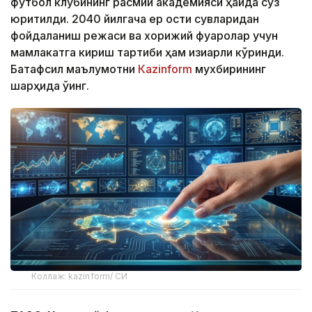
футбол клубининг расмий академияси ҳақида сўз
юритилди. 2040 йилгача ер ости сувларидан
фойдаланиш режаси ва хорижий фуқаролар учун
мамлакатга кириш тартиби ҳам қизиқарли кўринди.
Батафсил маълумотни
Кazinform
мухбирининг
шарҳида ўқинг.
Коллаж: kazinform/ СИ