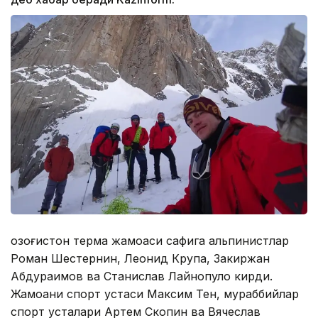
Қозоғистон терма жамоаси сафига альпинистлар
Роман Шестернин, Леонид Крупа, Закиржан
Абдураимов ва Станислав Лайнопуло кирди.
Жамоани спорт устаси Максим Тен, мураббийлар
спорт усталари Артем Скопин ва Вячеслав